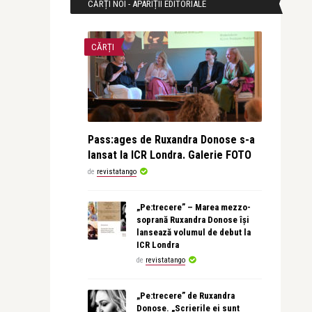
CĂRȚI NOI - APARIȚII EDITORIALE
CĂRȚI
Pass:ages de Ruxandra Donose s-a
lansat la ICR Londra. Galerie FOTO
de
revistatango
„Pe:trecere” – Marea mezzo-
soprană Ruxandra Donose își
lansează volumul de debut la
ICR Londra
de
revistatango
„Pe:trecere” de Ruxandra
Donose. „Scrierile ei sunt