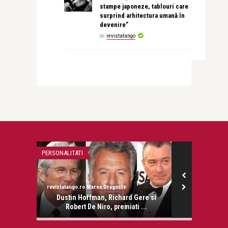
stampe japoneze, tablouri care
surprind arhitectura umană în
devenire”
de
revistatango
PERSONALITATI
LIFE
revistatango.ro Marea Dragoste
revistatango.ro
onose.
Dustin Hoffman, Richard Gere si
De sambata, 
Robert De Niro, premiati ...
cool