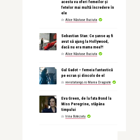
acesta va oferi femeilor și
fetelor mai multă încredere în
ele
de
Alice Năstase Buciuta
Sebastian Stan: Ce șanse aș fi
avut să ajung la Hollywood,
dacă nu era mama mea?!
de
Alice Năstase Buciuta
Gal Gadot – femeia fantastică
pe ecran și dincolo de el
de
revistatango.ro Marea Dragoste
Eva Green, de la fata Bond la
Miss Peregrine, stăpâna
timpului
de
Irina Botezatu