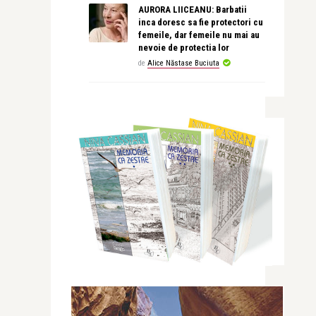
AURORA LIICEANU: Barbatii
inca doresc sa fie protectori cu
femeile, dar femeile nu mai au
nevoie de protectia lor
de
Alice Năstase Buciuta