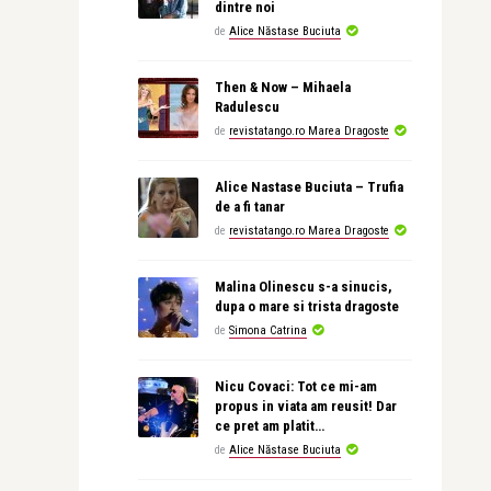
dintre noi
de
Alice Năstase Buciuta
Then & Now – Mihaela
Radulescu
de
revistatango.ro Marea Dragoste
Alice Nastase Buciuta – Trufia
de a fi tanar
de
revistatango.ro Marea Dragoste
Malina Olinescu s-a sinucis,
dupa o mare si trista dragoste
de
Simona Catrina
Nicu Covaci: Tot ce mi-am
propus in viata am reusit! Dar
ce pret am platit…
de
Alice Năstase Buciuta