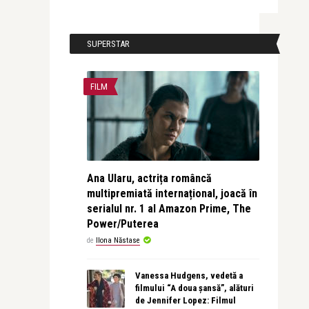
SUPERSTAR
FILM
Ana Ularu, actrița româncă
multipremiată internațional, joacă în
serialul nr. 1 al Amazon Prime, The
Power/Puterea
de
Ilona Năstase
Vanessa Hudgens, vedetă a
filmului “A doua șansă”, alături
de Jennifer Lopez: Filmul