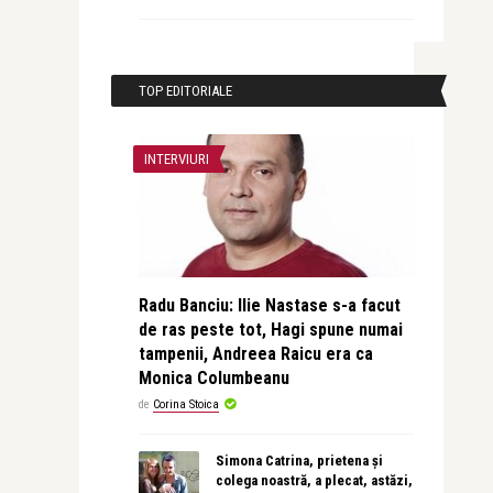
TOP EDITORIALE
INTERVIURI
Radu Banciu: Ilie Nastase s-a facut
de ras peste tot, Hagi spune numai
tampenii, Andreea Raicu era ca
Monica Columbeanu
de
Corina Stoica
Simona Catrina, prietena și
colega noastră, a plecat, astăzi,