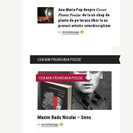
Ana-Maria Pop despre 𝐶𝑜𝑣𝑜𝑟
𝑃𝑙𝑎𝑛𝑡𝑒 𝑃𝑜𝑒𝑧𝑖𝑒: de la un shop de
plante de pe terasa Obor la un
proiect artistic interdisciplinar
de
revistatango
CEA MAI FRUMOASA POEZIE
CEA MAI FRUMOASA POEZIE
Maxim Radu Niculai – Sens
de
revistatango