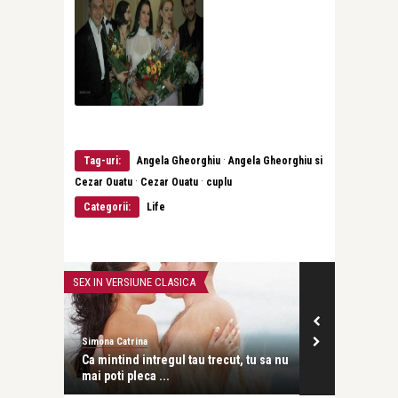
·
Tag-uri:
Angela Gheorghiu
Angela Gheorghiu si
·
·
Cezar Ouatu
Cezar Ouatu
cuplu
Categorii:
Life
SEX IN VERSIUNE CLASICA
DARA'S DREAMS
Simona Catrina
Dara Codescu
și
Ca mintind intregul tau trecut, tu sa nu
Ne leagă tot 
mai poti pleca ...
Codescu