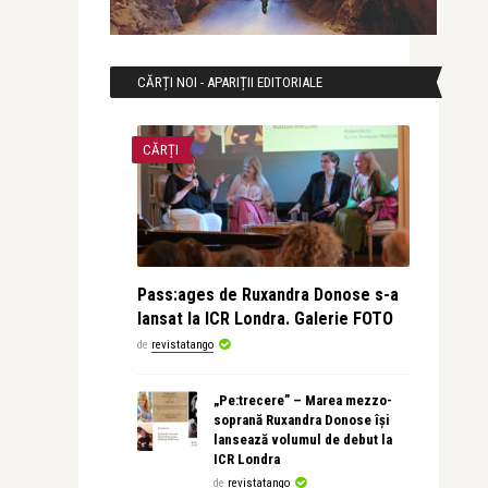
CĂRȚI NOI - APARIȚII EDITORIALE
CĂRȚI
Pass:ages de Ruxandra Donose s-a
lansat la ICR Londra. Galerie FOTO
de
revistatango
„Pe:trecere” – Marea mezzo-
soprană Ruxandra Donose își
lansează volumul de debut la
ICR Londra
de
revistatango