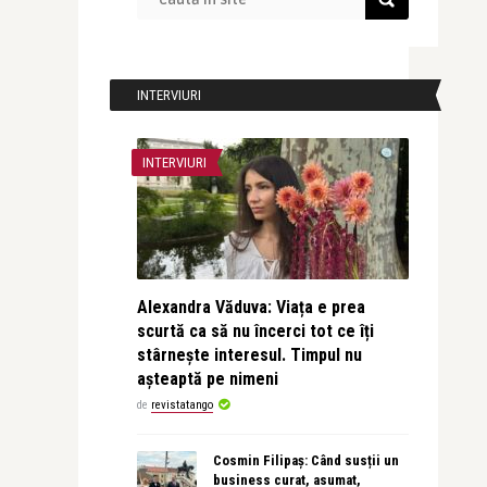
INTERVIURI
INTERVIURI
Alexandra Văduva: Viața e prea
scurtă ca să nu încerci tot ce îți
stârnește interesul. Timpul nu
așteaptă pe nimeni
de
revistatango
Cosmin Filipaș: Când susții un
business curat, asumat,