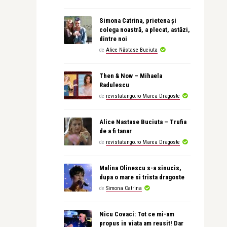
Simona Catrina, prietena și
colega noastră, a plecat, astăzi,
dintre noi
de
Alice Năstase Buciuta
Then & Now – Mihaela
Radulescu
de
revistatango.ro Marea Dragoste
Alice Nastase Buciuta – Trufia
de a fi tanar
de
revistatango.ro Marea Dragoste
Malina Olinescu s-a sinucis,
dupa o mare si trista dragoste
de
Simona Catrina
Nicu Covaci: Tot ce mi-am
propus in viata am reusit! Dar