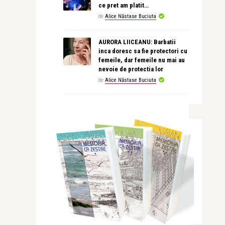
ce pret am platit…
de
Alice Năstase Buciuta
AURORA LIICEANU: Barbatii
inca doresc sa fie protectori cu
femeile, dar femeile nu mai au
nevoie de protectia lor
de
Alice Năstase Buciuta