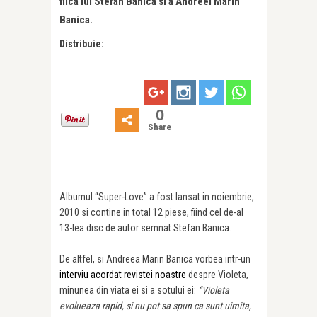
fiica lui Stefan Banica si a Andreei Marin
Banica.
Distribuie:
0
Share
Albumul “Super-Love” a fost lansat in noiembrie,
2010 si contine in total 12 piese, fiind cel de-al
13-lea disc de autor semnat Stefan Banica.
De altfel, si Andreea Marin Banica vorbea intr-un
interviu acordat revistei noastre
despre Violeta,
minunea din viata ei si a sotului ei:
“Violeta
evolueaza rapid, si nu pot sa spun ca sunt uimita,