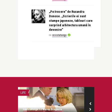
„Pe:trecere” de Ruxandra
Donose. „Scrierile ei sunt
stampe japoneze, tablouri care
surprind arhitectura umană în
devenire”
de
revistatango
LIFE
ALICE NASTASE 
revistatango.ro Marea Dragoste
Alice Năstase B