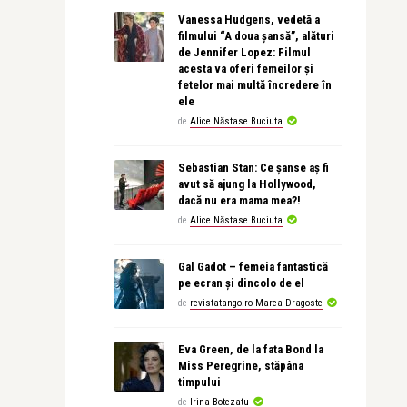
Vanessa Hudgens, vedetă a
filmului “A doua șansă”, alături
de Jennifer Lopez: Filmul
acesta va oferi femeilor și
fetelor mai multă încredere în
ele
de
Alice Năstase Buciuta
Sebastian Stan: Ce șanse aș fi
avut să ajung la Hollywood,
dacă nu era mama mea?!
de
Alice Năstase Buciuta
Gal Gadot – femeia fantastică
pe ecran și dincolo de el
de
revistatango.ro Marea Dragoste
Eva Green, de la fata Bond la
Miss Peregrine, stăpâna
timpului
de
Irina Botezatu