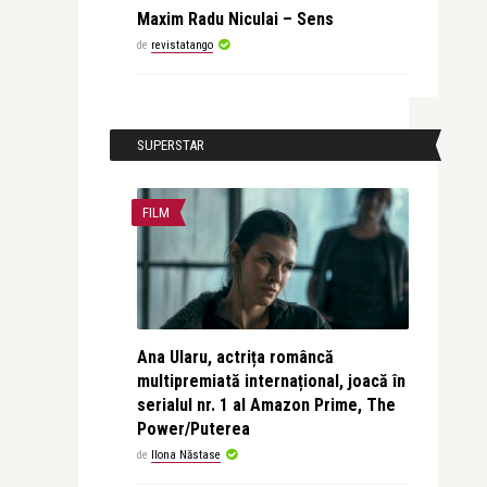
Maxim Radu Niculai – Sens
de
revistatango
SUPERSTAR
FILM
Ana Ularu, actrița româncă
multipremiată internațional, joacă în
serialul nr. 1 al Amazon Prime, The
Power/Puterea
de
Ilona Năstase