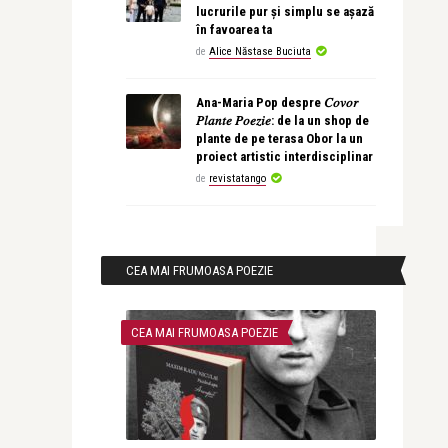
lucrurile pur și simplu se așază
în favoarea ta
de
Alice Năstase Buciuta
Ana-Maria Pop despre 𝐶𝑜𝑣𝑜𝑟
𝑃𝑙𝑎𝑛𝑡𝑒 𝑃𝑜𝑒𝑧𝑖𝑒: de la un shop de
plante de pe terasa Obor la un
proiect artistic interdisciplinar
de
revistatango
CEA MAI FRUMOASA POEZIE
CEA MAI FRUMOASA POEZIE