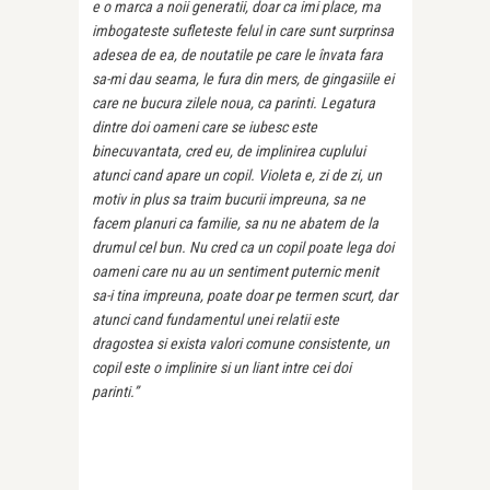
e o marca a noii generatii, doar ca imi place, ma
imbogateste sufleteste felul in care sunt surprinsa
adesea de ea, de noutatile pe care le învata fara
sa-mi dau seama, le fura din mers, de gingasiile ei
care ne bucura zilele noua, ca parinti. Legatura
dintre doi oameni care se iubesc este
binecuvantata, cred eu, de implinirea cuplului
atunci cand apare un copil. Violeta e, zi de zi, un
motiv in plus sa traim bucurii impreuna, sa ne
facem planuri ca familie, sa nu ne abatem de la
drumul cel bun. Nu cred ca un copil poate lega doi
oameni care nu au un sentiment puternic menit
sa-i tina impreuna, poate doar pe termen scurt, dar
atunci cand fundamentul unei relatii este
dragostea si exista valori comune consistente, un
copil este o implinire si un liant intre cei doi
parinti.”