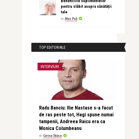
Beneficiile suplimentelor
pentru slăbit asupra sănătății
tale
de
Alex Pub
TOP EDITORIALE
INTERVIURI
Radu Banciu: Ilie Nastase s-a facut
de ras peste tot, Hagi spune numai
tampenii, Andreea Raicu era ca
Monica Columbeanu
de
Corina Stoica