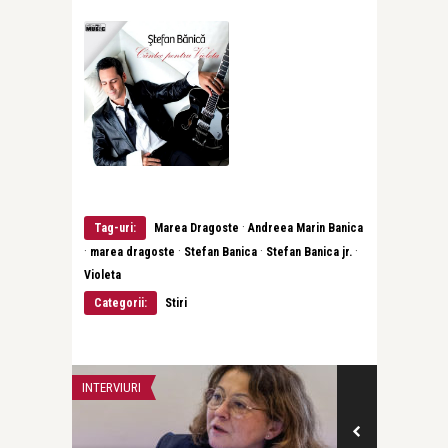
·
Tag-uri:
Marea Dragoste
Andreea Marin Banica
·
·
·
·
marea dragoste
Stefan Banica
Stefan Banica jr.
Violeta
Categorii:
Stiri
INTERVIURI
INTERVIURI