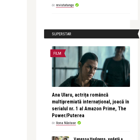
de
revistatango
SUPERSTAR
FILM
Ana Ularu, actrița româncă
multipremiată internațional, joacă în
serialul nr. 1 al Amazon Prime, The
Power/Puterea
de
Ilona Năstase
Vanessa Hudgens, vedetă a