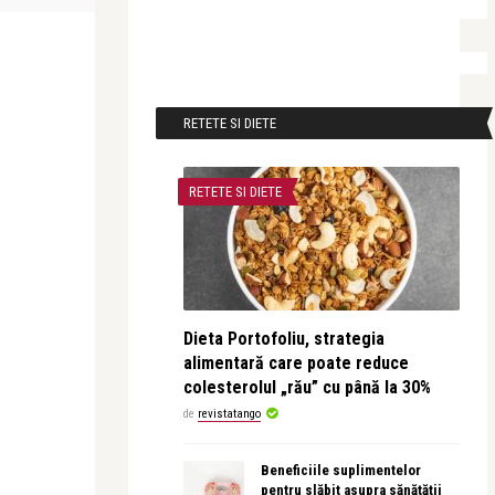
RETETE SI DIETE
RETETE SI DIETE
Dieta Portofoliu, strategia
alimentară care poate reduce
colesterolul „rău” cu până la 30%
de
revistatango
Beneficiile suplimentelor
pentru slăbit asupra sănătății