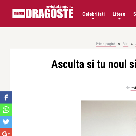
Celebritati
Litere
S
Prima pagină
Stiri
Asculta si tu noul 
de
rev