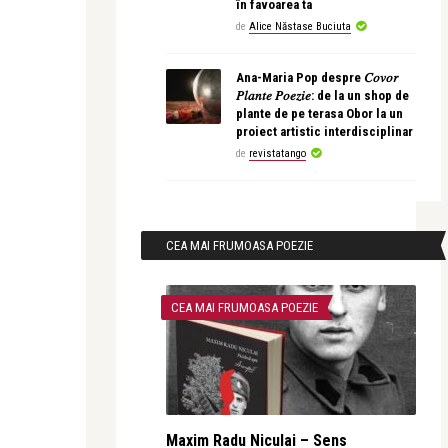
în favoarea ta
de
Alice Năstase Buciuta
Ana-Maria Pop despre 𝐶𝑜𝑣𝑜𝑟
𝑃𝑙𝑎𝑛𝑡𝑒 𝑃𝑜𝑒𝑧𝑖𝑒: de la un shop de
plante de pe terasa Obor la un
proiect artistic interdisciplinar
de
revistatango
CEA MAI FRUMOASA POEZIE
CEA MAI FRUMOASA POEZIE
Maxim Radu Niculai – Sens