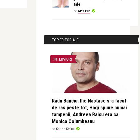
tale
de
Alex Pub
TOP EDITORIALE
INTERVIURI
Radu Banciu: Ilie Nastase s-a facut
de ras peste tot, Hagi spune numai
tampenii, Andreea Raicu era ca
Monica Columbeanu
de
Corina Stoica