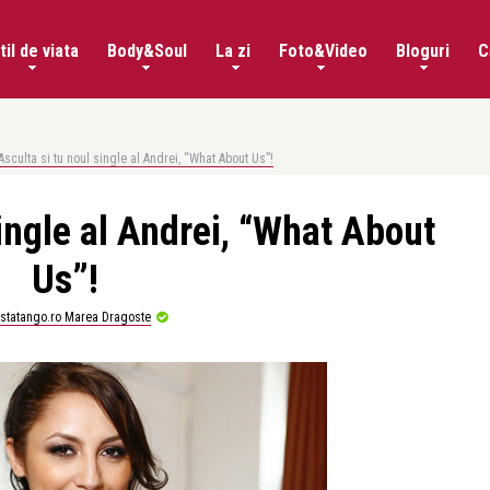
til de viata
Body&Soul
La zi
Foto&Video
Bloguri
C
Asculta si tu noul single al Andrei, “What About Us”!
single al Andrei, “What About
Us”!
istatango.ro Marea Dragoste