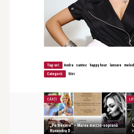
·
·
·
·
Tag-uri:
Andra
cantec
happy hour
lansare
melod
Categorii:
Stiri
CĂRȚI
LIF
revistatango
r
andra Donose s-a
„Pe:trecere” – Marea mezzo-soprană
a. G ...
Ruxandra D ...