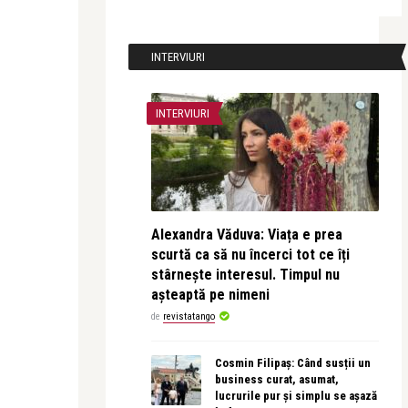
INTERVIURI
INTERVIURI
Alexandra Văduva: Viața e prea
scurtă ca să nu încerci tot ce îți
stârnește interesul. Timpul nu
așteaptă pe nimeni
de
revistatango
Cosmin Filipaș: Când susții un
business curat, asumat,
lucrurile pur și simplu se așază