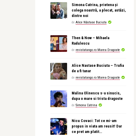
Simona Catrina, prietena și
colega noastră, a plecat, astăzi,
dintre noi
de
Alice Năstase Buciuta
Then & Now – Mihaela
Radulescu
de
revistatango.ro Marea Dragoste
Alice Nastase Buciuta – Trufia
de a fi tanar
de
revistatango.ro Marea Dragoste
Malina Olinescu s-a sinucis,
dupa o mare si trista dragoste
de
Simona Catrina
Nicu Covaci: Tot ce mi-am
propus in viata am reusit! Dar
ce pret am platit…