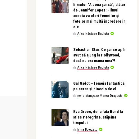
filmului “A doua șansă”, alături
de Jennifer Lopez: Filmul
acesta va oferi femeilor și
fetelor mai multă încredere în
ele
de
Alice Năstase Buciuta
Sebastian Stan: Ce șanse aș fi
avut să ajung la Hollywood,
dacă nu era mama mea?!
de
Alice Năstase Buciuta
Gal Gadot – femeia fantastică
pe ecran și dincolo de el
de
revistatango.ro Marea Dragoste
CEA MAI FRUMOASA POEZIE
STIRI
Eva Green, de la fata Bond la
Miss Peregrine, stăpâna
timpului
revistatango
revistatango
Nichita Stănescu – Cântec
Peste 1.000 
de
Irina Botezatu
cea mai mare