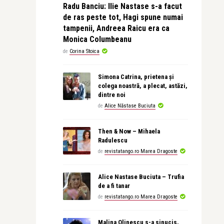
Radu Banciu: Ilie Nastase s-a facut
de ras peste tot, Hagi spune numai
tampenii, Andreea Raicu era ca
Monica Columbeanu
de
Corina Stoica
Simona Catrina, prietena și
colega noastră, a plecat, astăzi,
dintre noi
de
Alice Năstase Buciuta
Then & Now – Mihaela
Radulescu
de
revistatango.ro Marea Dragoste
Alice Nastase Buciuta – Trufia
de a fi tanar
de
revistatango.ro Marea Dragoste
Malina Olinescu s-a sinucis,