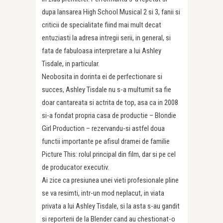
dupa lansarea High School Musical 2 si 3, fanii si
criticii de specialitate fiind mai mult decat
entuziasti la adresa intregii serii, in general, si
fata de fabuloasa interpretare a lui Ashley
Tisdale, in particular.
Neobosita in dorinta ei de perfectionare si
succes, Ashley Tisdale nu s-a multumit sa fie
doar cantareata si actrita de top, asa ca in 2008
si-a fondat propria casa de productie – Blondie
Girl Production – rezervandu-si astfel doua
functii importante pe afisul dramei de familie
Picture This: rolul principal din film, dar si pe cel
de producator executiv.
Ai zice ca presiunea unei vieti profesionale pline
se va resimti, intr-un mod neplacut, in viata
privata a lui Ashley Tisdale, si la asta s-au gandit
si reporterii de la Blender cand au chestionat-o