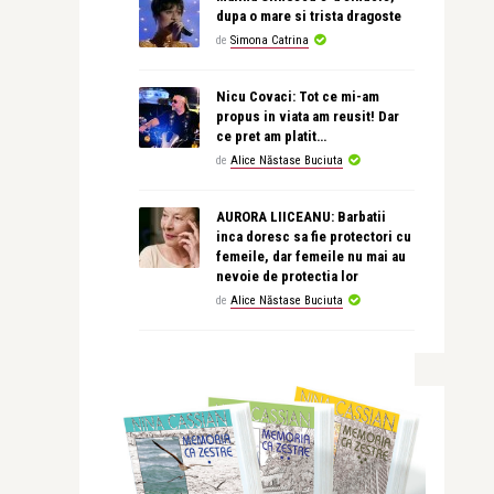
dupa o mare si trista dragoste
de
Simona Catrina
Nicu Covaci: Tot ce mi-am
propus in viata am reusit! Dar
ce pret am platit…
de
Alice Năstase Buciuta
AURORA LIICEANU: Barbatii
inca doresc sa fie protectori cu
femeile, dar femeile nu mai au
nevoie de protectia lor
de
Alice Năstase Buciuta