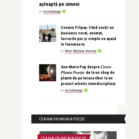
așteaptă pe nimeni
de
revistatango
Cosmin Filipaș: Când susții un
business curat, asumat,
lucrurile pur și simplu se așază
în favoarea ta
de
Alice Năstase Buciuta
Ana-Maria Pop despre 𝐶𝑜𝑣𝑜𝑟
𝑃𝑙𝑎𝑛𝑡𝑒 𝑃𝑜𝑒𝑧𝑖𝑒: de la un shop de
plante de pe terasa Obor la un
proiect artistic interdisciplinar
de
revistatango
CEA MAI FRUMOASA POEZIE
CEA MAI FRUMOASA POEZIE