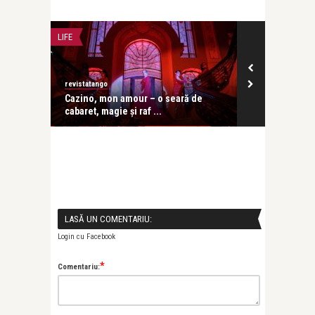
LIFE
CONCERTE & SP
revistatango
revistatango
ă seară
Cazino, mon amour – o seară de
Festivalul IC
cabaret, magie și raf ...
în care ...
LASĂ UN COMENTARIU:
Login cu Facebook
*
Comentariu: