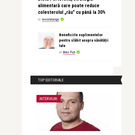
alimentară care poate reduce
colesterolul „rău” cu până la 30%
de
revistatango
Beneficiile suplimentelor
pentru slăbit asupra sănătății
tale
de
Alex Pub
TOP EDITORIALE
INTERVIURI