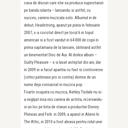
casa de discuri care stie sa produca superstaruri
pe banda rulanta – lansandu-si astfel, cu
succes, cariera muzicala solo. Albumul ei de
debut, Headstrong, aparut pe piata in februarie
2007, s-a cocotat direct pe locul 6 in topul
american si a fost vandut in 64.000 de copii in
prima saptamana de la lansare, obtinand astfel
un binemeritat Disc de Aur. Al doilea album –
Guilty Pleasure – s-a lasat asteptat doi ani, dar
in 2009 si-a facut aparitia cu fast si controverse
(critici patimase pro si contra) demne de un
nume deja consacrat in muzica pop.
Foarte ocupata cu muzica, Ashley Tisdale nu si-
a neglijat insa nici cariera de actrita, rezervandu-
si un loc pe lista de staruri a productiei Disney
Phineas and Ferb. in 2009, a aparut in Aliens In
The Attic, in 2010 a fost aleasa pentru rolul unei