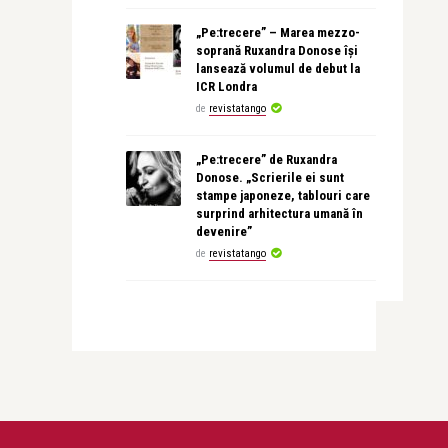
„Pe:trecere” – Marea mezzo-
soprană Ruxandra Donose își
lansează volumul de debut la
ICR Londra
de
revistatango
„Pe:trecere” de Ruxandra
Donose. „Scrierile ei sunt
stampe japoneze, tablouri care
surprind arhitectura umană în
devenire”
de
revistatango