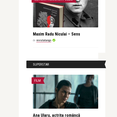
Maxim Radu Niculai – Sens
de
revistatango
SUPERSTAR
FILM
Ana Ularu, actrița româncă