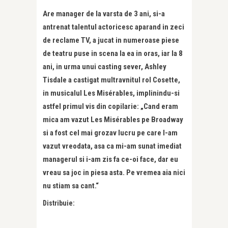
Are manager de la varsta de 3 ani, si-a
antrenat talentul actoricesc aparand in zeci
de reclame TV, a jucat in numeroase piese
de teatru puse in scena la ea in oras, iar la 8
ani, in urma unui casting sever, Ashley
Tisdale a castigat multravnitul rol Cosette,
in musicalul Les Misérables, implinindu-si
astfel primul vis din copilarie: „Cand eram
mica am vazut Les Misérables pe Broadway
si a fost cel mai grozav lucru pe care l-am
vazut vreodata, asa ca mi-am sunat imediat
managerul si i-am zis fa ce-oi face, dar eu
vreau sa joc in piesa asta. Pe vremea aia nici
nu stiam sa cant.“
Distribuie: