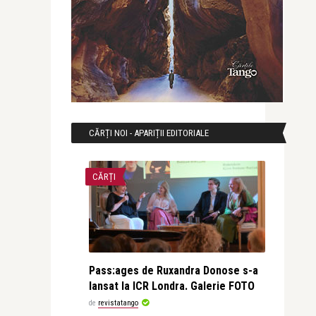
CĂRȚI NOI - APARIȚII EDITORIALE
CĂRȚI
Pass:ages de Ruxandra Donose s-a
lansat la ICR Londra. Galerie FOTO
de
revistatango