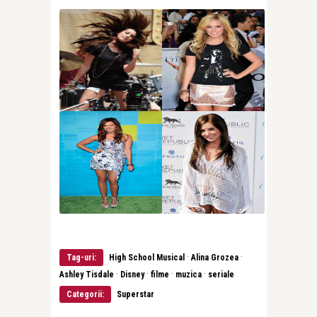
·
·
Tag-uri:
High School Musical
Alina Grozea
·
·
·
·
Ashley Tisdale
Disney
filme
muzica
seriale
Categorii:
Superstar