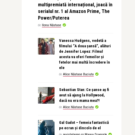
multipremiată internațional, joacă în
serialul nr. 1 al Amazon Prime, The
Power/Puterea
de
Ilona Năstase
Vanessa Hudgens, vedetă a
filmului “A doua șansă”, alături
de Jennifer Lopez: Filmul
acesta va oferi femeilor și
fetelor mai multă încredere în
ele
de
Alice Năstase Buciuta
Sebastian Stan: Ce șanse aș fi
avut să ajung la Hollywood,
dacă nu era mama mea?!
de
Alice Năstase Buciuta
Gal Gadot – femeia fantastică
pe ecran și dincolo de el
de
revistatango.ro Marea Dragoste