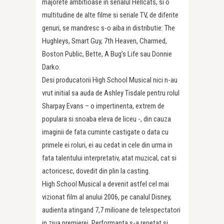
majorete ambitioase in serialul Hellcats, si o
multitudine de alte filme si seriale TV, de diferite
genuri, se mandresc s-o aiba in distributie: The
Hughleys, Smart Guy, 7th Heaven, Charmed,
Boston Public, Bette, A Bug’s Life sau Donnie
Darko.
Desi producatorii High School Musical nici n-au
vrut initial sa auda de Ashley Tisdale pentru rolul
Sharpay Evans – o impertinenta, extrem de
populara si snoaba eleva de liceu -, din cauza
imaginii de fata cuminte castigate o data cu
primele ei roluri, ei au cedat in cele din urma in
fata talentului interpretativ, atat muzical, cat si
actoricesc, dovedit din plin la casting.
High School Musical a devenit astfel cel mai
vizionat film al anului 2006, pe canalul Disney,
audienta atingand 7,7 milioane de telespectatori
in ziua premierei. Performanta s-a repetat si