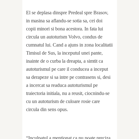
El se deplasa dinspre Predeal spre Brasov,
in masina sa aflandu-se sotia sa, cei doi
copii minori si bona acestora. In fata lui
circula un autoturism Volvo, condus de
cumnatul lui. Cand a ajuns in zona localitatii
Timisul de Sus, la inceputul unei pante,
inainte de o curba la dreapta, a simtit ca
autoturismul pe care il conducea a inceput
sa derapeze si sa intre pe contrasens si, desi
a incercat sa readuca autoturismul pe
traiectoria initiala, nu a reusit, ciocnindu-se
cu un autoturism de culoare rosie care
circula din sens opus.
“Inculpatul a mentionat ca nu poate preciza