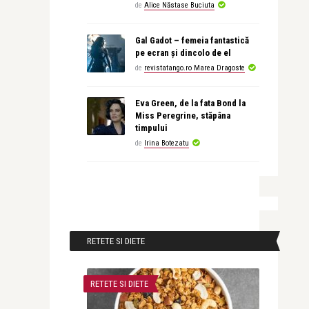
de
Alice Năstase Buciuta
Gal Gadot – femeia fantastică
pe ecran și dincolo de el
de
revistatango.ro Marea Dragoste
Eva Green, de la fata Bond la
Miss Peregrine, stăpâna
timpului
de
Irina Botezatu
RETETE SI DIETE
RETETE SI DIETE