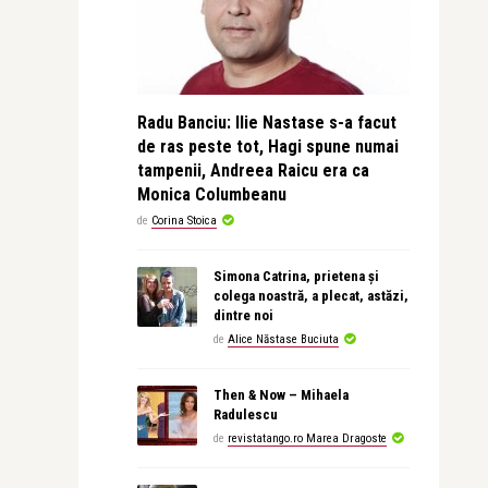
Radu Banciu: Ilie Nastase s-a facut
de ras peste tot, Hagi spune numai
tampenii, Andreea Raicu era ca
Monica Columbeanu
de
Corina Stoica
Simona Catrina, prietena și
colega noastră, a plecat, astăzi,
dintre noi
de
Alice Năstase Buciuta
Then & Now – Mihaela
Radulescu
de
revistatango.ro Marea Dragoste