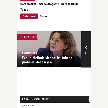
·
·
·
Carcotasilor
marea dragoste
Serban Huidu
Tango
Categorii:
Dosar
INTERVIURI
INTERVIURI
revistatango
Alice Năstase B
Evelin-Melinda Macho: Îmi iubesc
Mihaela Rădul
profesia, dar am și o ...
venit exact câ
LASĂ UN COMENTARIU:
Login cu Facebook