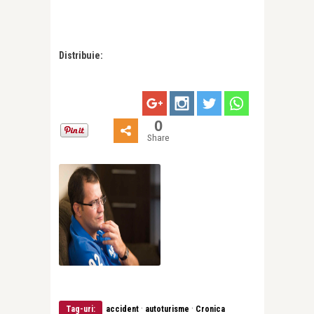
Distribuie:
0
Share
·
·
Tag-uri:
accident
autoturisme
Cronica