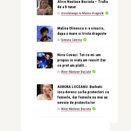
Alice Nastase Buciuta – Trufia
de a fi tanar
de
revistatango.ro Marea Dragoste
Malina Olinescu s-a sinucis,
dupa o mare si trista dragoste
de
Simona Catrina
Nicu Covaci: Tot ce mi-am
propus in viata am reusit! Dar
ce pret am platit…
de
Alice Năstase Buciuta
AURORA LIICEANU: Barbatii
inca doresc sa fie protectori cu
femeile, dar femeile nu mai au
nevoie de protectia lor
de
Alice Năstase Buciuta