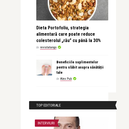
Dieta Portofoliu, strategia
alimentară care poate reduce
colesterolul „rău” cu până la 30%
de
revistatango
Beneficiile suplimentelor
pentru slăbit asupra sănătății
tale
de
Alex Pub
TOP EDITORIALE
INTERVIURI