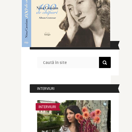
CAUTĂ ÎN SITE
INTERVIURI
INTERVIURI