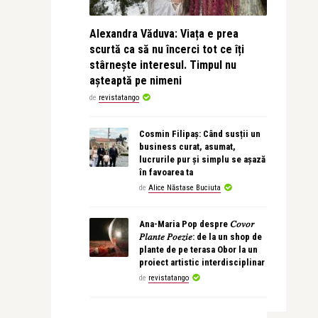
Alexandra Văduva: Viața e prea
scurtă ca să nu încerci tot ce îți
stârnește interesul. Timpul nu
așteaptă pe nimeni
de
revistatango
Cosmin Filipaș: Când susții un
business curat, asumat,
lucrurile pur și simplu se așază
în favoarea ta
de
Alice Năstase Buciuta
Ana-Maria Pop despre 𝐶𝑜𝑣𝑜𝑟
𝑃𝑙𝑎𝑛𝑡𝑒 𝑃𝑜𝑒𝑧𝑖𝑒: de la un shop de
plante de pe terasa Obor la un
proiect artistic interdisciplinar
de
revistatango