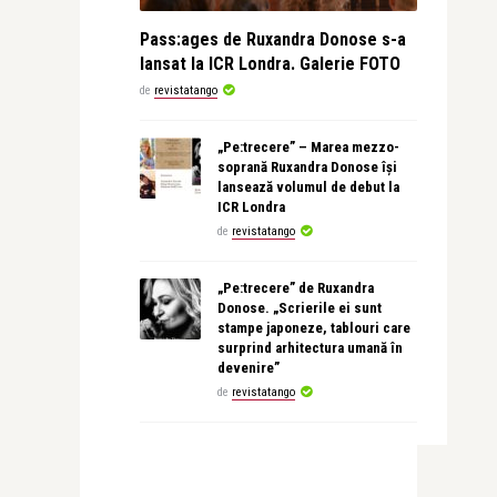
Pass:ages de Ruxandra Donose s-a
lansat la ICR Londra. Galerie FOTO
de
revistatango
„Pe:trecere” – Marea mezzo-
soprană Ruxandra Donose își
lansează volumul de debut la
ICR Londra
de
revistatango
„Pe:trecere” de Ruxandra
Donose. „Scrierile ei sunt
stampe japoneze, tablouri care
surprind arhitectura umană în
devenire”
de
revistatango