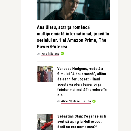
Ana Ularu, actrița româncă
multipremiată internațional, joacă în
serialul nr. 1 al Amazon Prime, The
Power/Puterea
de
Ilona Năstase
Vanessa Hudgens, vedetă a
filmului “A doua șansă”, alături
de Jennifer Lopez: Filmul
acesta va oferi femeilor și
fetelor mai multă încredere în
ele
de
Alice Năstase Buciuta
Sebastian Stan: Ce șanse aș fi
avut să ajung la Hollywood,
dacă nu era mama mea?!