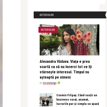
INTERVIURI
INTERVIURI
Alexandra Văduva: Viața e prea
scurtă ca să nu încerci tot ce îți
stârnește interesul. Timpul nu
așteaptă pe nimeni
de
revistatango
Cosmin Filipaș: Când susții un
business curat, asumat,
lucrurile pur și simplu se așază