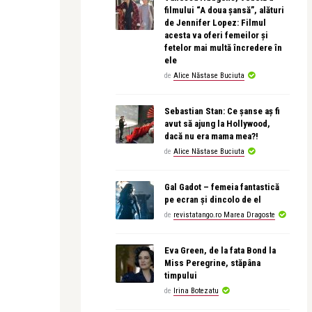
filmului “A doua șansă”, alături
de Jennifer Lopez: Filmul
acesta va oferi femeilor și
fetelor mai multă încredere în
ele
de
Alice Năstase Buciuta
Sebastian Stan: Ce șanse aș fi
avut să ajung la Hollywood,
dacă nu era mama mea?!
de
Alice Năstase Buciuta
Gal Gadot – femeia fantastică
pe ecran și dincolo de el
de
revistatango.ro Marea Dragoste
Eva Green, de la fata Bond la
Miss Peregrine, stăpâna
timpului
de
Irina Botezatu