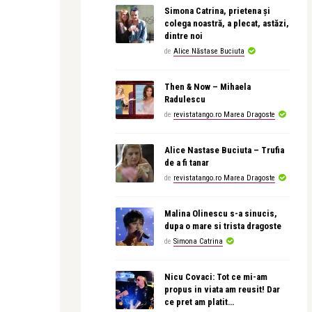
Simona Catrina, prietena și
colega noastră, a plecat, astăzi,
dintre noi
de
Alice Năstase Buciuta
Then & Now – Mihaela
Radulescu
de
revistatango.ro Marea Dragoste
Alice Nastase Buciuta – Trufia
de a fi tanar
de
revistatango.ro Marea Dragoste
Malina Olinescu s-a sinucis,
dupa o mare si trista dragoste
de
Simona Catrina
Nicu Covaci: Tot ce mi-am
propus in viata am reusit! Dar
ce pret am platit…