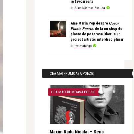
în favoarea ta
de
Alice Năstase Buciuta
Ana-Maria Pop despre 𝐶𝑜𝑣𝑜𝑟
𝑃𝑙𝑎𝑛𝑡𝑒 𝑃𝑜𝑒𝑧𝑖𝑒: de la un shop de
plante de pe terasa Obor la un
proiect artistic interdisciplinar
de
revistatango
CEA MAI FRUMOASA POEZIE
CEA MAI FRUMOASA POEZIE
Maxim Radu Niculai – Sens