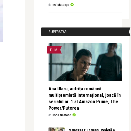
de
revistatango
SUPERSTAR
FILM
Ana Ularu, actrița româncă
multipremiată internațional, joacă în
serialul nr. 1 al Amazon Prime, The
Power/Puterea
de
Ilona Năstase
Vanessa Hudgens, vedetă a