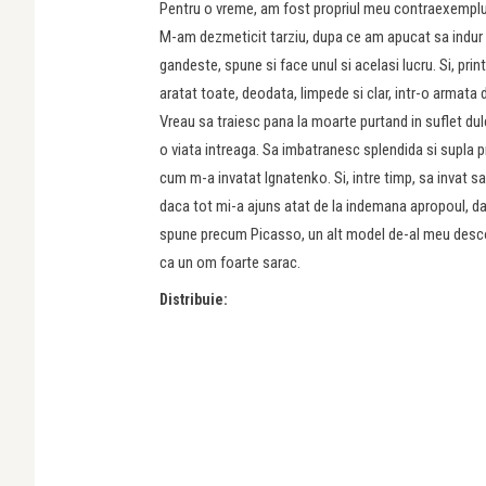
Pentru o vreme, am fost propriul meu contraexemplu
M-am dezmeticit tarziu, dupa ce am apucat sa indur
gandeste, spune si face unul si acelasi lucru. Si, pri
aratat toate, deodata, limpede si clar, intr-o armat
Vreau sa traiesc pana la moarte purtand in suflet dul
o viata intreaga. Sa imbatranesc splendida si supla 
cum m-a invatat Ignatenko. Si, intre timp, sa invat sa
daca tot mi-a ajuns atat de la indemana apropoul, da,
spune precum Picasso, un alt model de-al meu descoper
ca un om foarte sarac.
Distribuie: