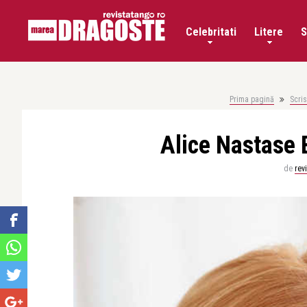
Celebritati
Litere
S
Prima pagină
Scri
Alice Nastase 
de
rev