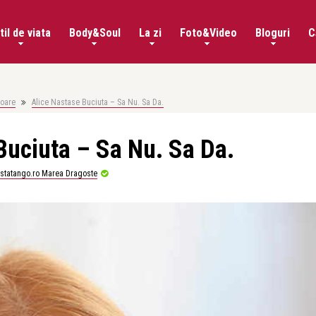
til de viata
Body&Soul
La zi
Foto&Video
Bloguri
C
soare
Alice Nastase Buciuta – Sa Nu. Sa Da.
Buciuta – Sa Nu. Sa Da.
istatango.ro Marea Dragoste