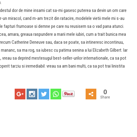
.
 destul dor de mine insami cat sa-mi gasesc puterea sa devin un om care
ntr-un miracol, cand m-am trezit din ratacire, modelele vietii mele mi s-au
a de fapturi frumoase si demne pe care nu reusisem sa o vad pana atunci.
cea, amara, greaua raspundere a marii mele iubiri, cum a trait bunica mea
precum Catherine Deneuve sau, daca se poate, sa intineresc incontinuu,
 mananc, sa ma rog, sa iubesc cu patima senina a lui Elizabeth Gilbert. Iar
 vreau sa deprind mestesugul best-seller-urilor internationale, ca sa pot
it tarziu si iremediabil: vreau sa am bani multi, ca sa pot trai linistita
0
Share