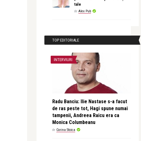
tale
de
Alex Pub
TOP EDITORIALE
INTERVIURI
Radu Banciu: Ilie Nastase s-a facut
de ras peste tot, Hagi spune numai
tampenii, Andreea Raicu era ca
Monica Columbeanu
de
Corina Stoica