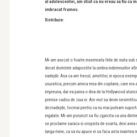
al adolescentei, am stiut ca nu vreau sa fiu ca
imbracat frumos.
Distribuie:
Mi-am asezat o foarte insemnata felie de viata sub se
decat dorintele adapostite la umbra indemnurilor afirm
nadejdii. Asa ca am trecut, ametitor, in epoca exemp
usuratica, precum amica mea din copilarie, care era a
impreuna, dar ea parea o diva de la Hollywood atunc
primise cadou de ziua ei. Am vrut sa devin nesimtitoa
deznadejde, tocmai pentru ca nu mai puteam suporta usu
ingalate. Mi-am poruncit sa fiu zgarcita ca una dintre
se proclame saraca si oropsita de soarta, desi avea 
langa mine, ca sa nu apuce ei sa faca asta inaintea 