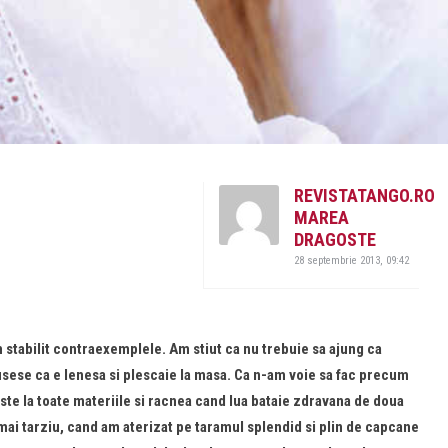
REVISTATANGO.RO
MAREA
DRAGOSTE
28 septembrie 2013, 09:42
m stabilit contraexemplele. Am stiut ca nu trebuie sa ajung ca
sese ca e lenesa si plescaie la masa. Ca n-am voie sa fac precum
aste la toate materiile si racnea cand lua bataie zdravana de doua
r mai tarziu, cand am aterizat pe taramul splendid si plin de capcane