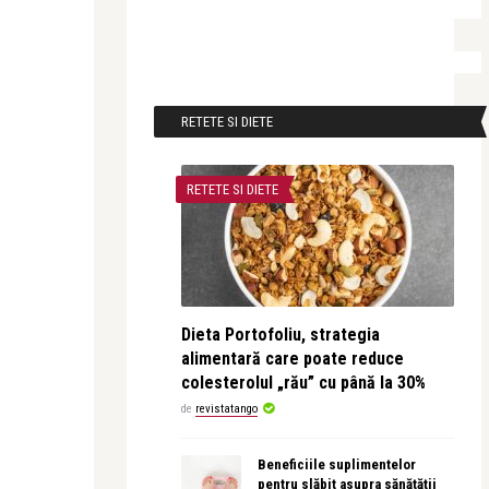
RETETE SI DIETE
RETETE SI DIETE
Dieta Portofoliu, strategia
alimentară care poate reduce
colesterolul „rău” cu până la 30%
de
revistatango
Beneficiile suplimentelor
pentru slăbit asupra sănătății