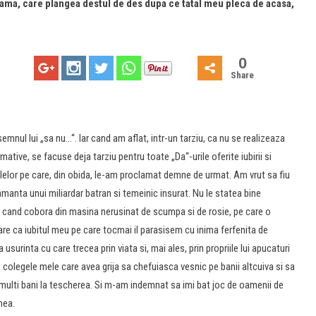
 mama, care plangea destul de des dupa ce tatal meu pleca de acasa,
0
Share
mnul lui „sa nu…“. Iar cand am aflat, intr-un tarziu, ca nu se realizeaza
ative, se facuse deja tarziu pentru toate „Da“-urile oferite iubirii si
lelor pe care, din obida, le-am proclamat demne de urmat. Am vrut sa fiu
manta unui miliardar batran si temeinic insurat. Nu le statea bine
i cand cobora din masina nerusinat de scumpa si de rosie, pe care o
re ca iubitul meu pe care tocmai il parasisem cu inima ferfenita de
rinta cu care trecea prin viata si, mai ales, prin propriile lui apucaturi
 colegele mele care avea grija sa chefuiasca vesnic pe banii altcuiva si sa
multi bani la tescherea. Si m-am indemnat sa imi bat joc de oamenii de
mea.