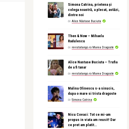
Simona Catrina, prietena și
colega noastră, a plecat, astăzi,
dintre noi
de
Alice Năstase Buciuta
Then & Now – Mihaela
Radulescu
de
revistatango.ro Marea Dragoste
Alice Nastase Buciuta – Trufia
de a fi tanar
de
revistatango.ro Marea Dragoste
Malina Olinescu s-a sinucis,
dupa o mare si trista dragoste
de
Simona Catrina
Nicu Covaci: Tot ce mi-am
propus in viata am reusit! Dar
ce pret am platit…