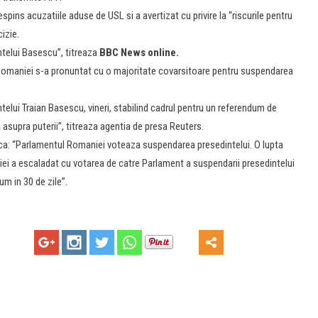
ins acuzatiile aduse de USL si a avertizat cu privire la “riscurile pentru
izie.
telui Basescu”, titreaza
BBC News online.
Romaniei s-a pronuntat cu o majoritate covarsitoare pentru suspendarea
lui Traian Basescu, vineri, stabilind cadrul pentru un referendum de
asupra puterii”, titreaza agentia de presa Reuters.
ica: “Parlamentul Romaniei voteaza suspendarea presedintelui. O lupta
iei a escaladat cu votarea de catre Parlament a suspendarii presedintelui
um in 30 de zile”.