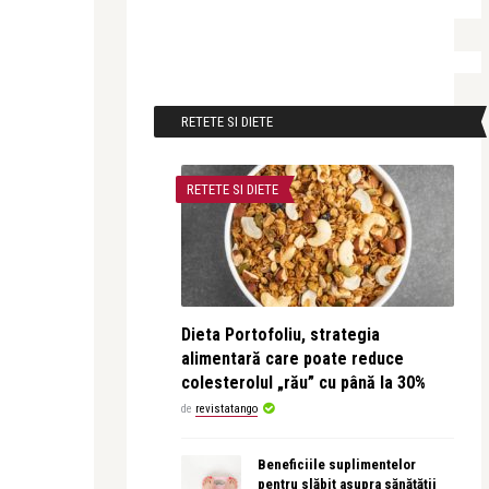
RETETE SI DIETE
RETETE SI DIETE
Dieta Portofoliu, strategia
alimentară care poate reduce
colesterolul „rău” cu până la 30%
de
revistatango
Beneficiile suplimentelor
pentru slăbit asupra sănătății