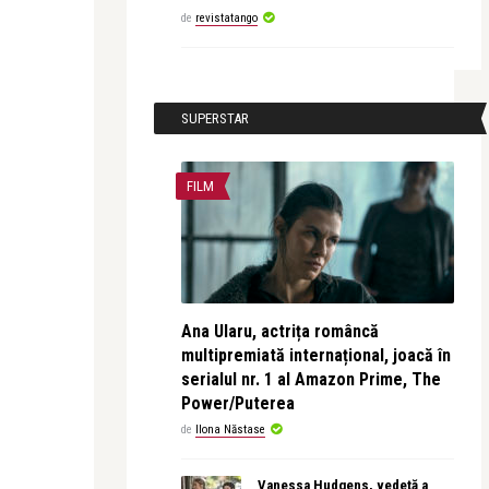
de
revistatango
SUPERSTAR
FILM
Ana Ularu, actrița româncă
multipremiată internațional, joacă în
serialul nr. 1 al Amazon Prime, The
Power/Puterea
de
Ilona Năstase
Vanessa Hudgens, vedetă a