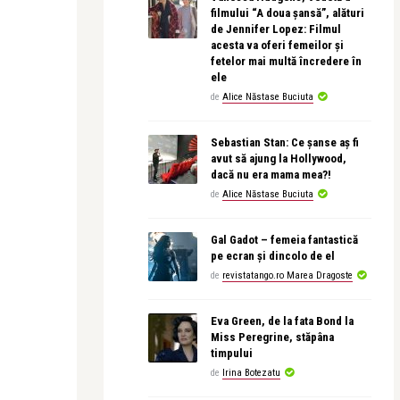
filmului “A doua șansă”, alături
de Jennifer Lopez: Filmul
acesta va oferi femeilor și
fetelor mai multă încredere în
ele
de
Alice Năstase Buciuta
Sebastian Stan: Ce șanse aș fi
avut să ajung la Hollywood,
dacă nu era mama mea?!
de
Alice Năstase Buciuta
Gal Gadot – femeia fantastică
pe ecran și dincolo de el
de
revistatango.ro Marea Dragoste
Eva Green, de la fata Bond la
Miss Peregrine, stăpâna
timpului
de
Irina Botezatu