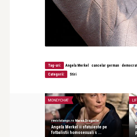
·
·
Tag-uri:
Angela Merkel
cancelar german
democrat
Categorii:
Stiri
MONEYCHAT
LIF
a Dragoste
revistatango.ro Marea Dragoste
r
bama este cel mai
Angela Merkel ii sfatuieste pe
lume
fotbalistii homosexuali s ...