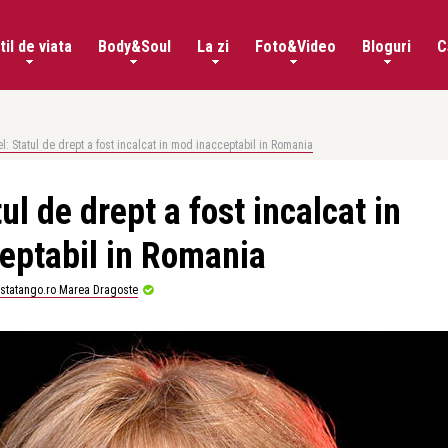
til de viata
Body&Soul
La zi
Foto&Video
Bloguri
C
: Statul de drept a fost incalcat in mod inacceptabil in Romania
l de drept a fost incalcat in
eptabil in Romania
istatango.ro Marea Dragoste