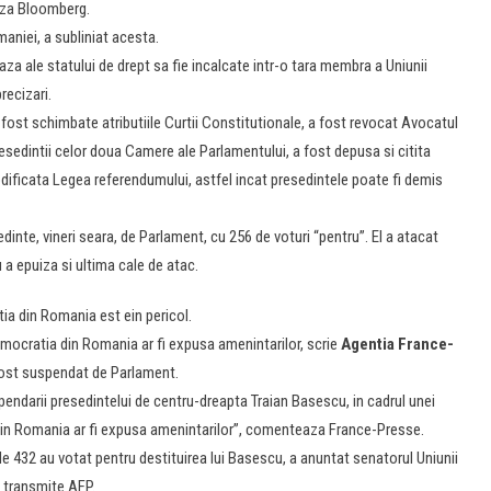
eaza Bloomberg.
aniei, a subliniat acesta.
aza ale statului de drept sa fie incalcate intr-o tara membra a Uniunii
recizari.
fost schimbate atributiile Curtii Constitutionale, a fost revocat Avocatul
esedintii celor doua Camere ale Parlamentului, a fost depusa si citita
odificata Legea referendumului, astfel incat presedintele poate fi demis
inte, vineri seara, de Parlament, cu 256 de voturi “pentru”. El a atacat
a epuiza si ultima cale de atac.
ia din Romania est ein pericol.
emocratia din Romania ar fi expusa amenintarilor, scrie
Agentia France-
fost suspendat de Parlament.
endarii presedintelui de centru-dreapta Traian Basescu, in cadrul unei
din Romania ar fi expusa amenintarilor”, comenteaza France-Presse.
de 432 au votat pentru destituirea lui Basescu, a anuntat senatorul Uniunii
, transmite AFP.