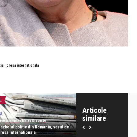
·
ie
presa internationala
E
LIFE
Articole
similare
evistatango.ro Marea Dragoste
revistatango.ro Marea Dragoste
Razboiul politic din Romania, vazut de
Tine la silueta: Sarkozy a inte
presa internationala
branza la Palatul El ...