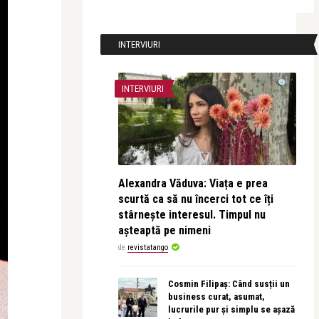
INTERVIURI
INTERVIURI
Alexandra Văduva: Viața e prea
scurtă ca să nu încerci tot ce îți
stârnește interesul. Timpul nu
așteaptă pe nimeni
de
revistatango
Cosmin Filipaș: Când susții un
business curat, asumat,
lucrurile pur și simplu se așază