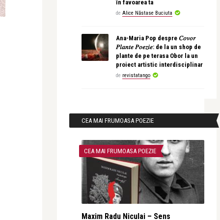
în favoarea ta
de
Alice Năstase Buciuta
Ana-Maria Pop despre 𝐶𝑜𝑣𝑜𝑟
𝑃𝑙𝑎𝑛𝑡𝑒 𝑃𝑜𝑒𝑧𝑖𝑒: de la un shop de
plante de pe terasa Obor la un
proiect artistic interdisciplinar
de
revistatango
CEA MAI FRUMOASA POEZIE
CEA MAI FRUMOASA POEZIE
Maxim Radu Niculai – Sens