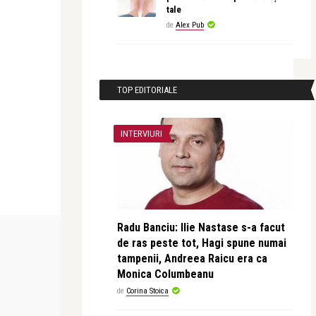
tale
de
Alex Pub
TOP EDITORIALE
INTERVIURI
Radu Banciu: Ilie Nastase s-a facut
STIRI
PERSONALITATI
de ras peste tot, Hagi spune numai
tampenii, Andreea Raicu era ca
Monica Columbeanu
revistatango.ro Marea Dragoste
revistatango.r
de
Corina Stoica
rzis
Sambata alba a democratiei – Mii de
Forbes: Bara
oameni au iesi ...
puternic om