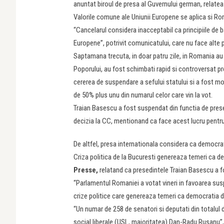
anuntat biroul de presa al Guvernului german, relat
Valorile comune ale Uniunii Europene se aplica si Rom
“Cancelarul considera inacceptabil ca principiile de b
Europene”, potrivit comunicatului, care nu face alte p
Saptamana trecuta, in doar patru zile, in Romania au 
Poporului, au fost schimbati rapid si controversat pr
cererea de suspendare a sefului statului si a fost m
de 50% plus unu din numarul celor care vin la vot.
Traian Basescu a fost suspendat din functia de presed
decizia la CC, mentionand ca face acest lucru pentru 
De altfel, presa internationala considera ca democrat
Criza politica de la Bucuresti genereaza temeri ca d
Presse,
relatand ca presedintele Traian Basescu a 
“Parlamentul Romaniei a votat vineri in favoarea susp
crize politice care genereaza temeri ca democratia 
“Un numar de 258 de senatori si deputati din totalul 
social liberale (USL, majoritatea) Dan-Radu Rusanu”