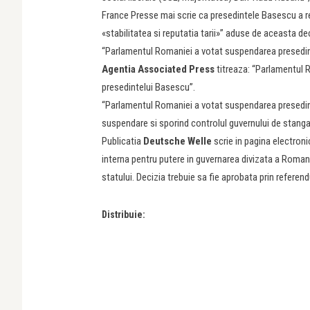
France Presse mai scrie ca presedintele Basescu a resp
«stabilitatea si reputatia tarii»” aduse de aceasta dec
“Parlamentul Romaniei a votat suspendarea presedin
Agentia Associated Press
titreaza: “Parlamentul 
presedintelui Basescu”.
“Parlamentul Romaniei a votat suspendarea presedinte
suspendare si sporind controlul guvernului de stanga 
Publicatia
Deutsche Welle
scrie in pagina electron
interna pentru putere in guvernarea divizata a Roman
statului. Decizia trebuie sa fie aprobata prin referend
Distribuie: