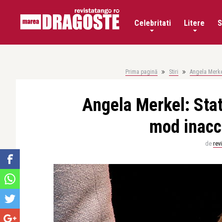
Celebritati
Litere
S
Prima pagină
Stiri
Angela Merkel
Angela Merkel: Statu
mod inacc
de
rev