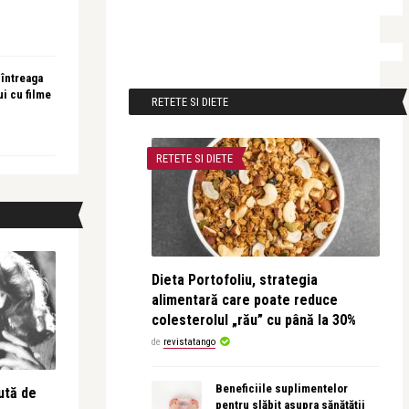
 întreaga
ui cu filme
RETETE SI DIETE
RETETE SI DIETE
Dieta Portofoliu, strategia
alimentară care poate reduce
colesterolul „rău” cu până la 30%
de
revistatango
Beneficiile suplimentelor
ută de
pentru slăbit asupra sănătății