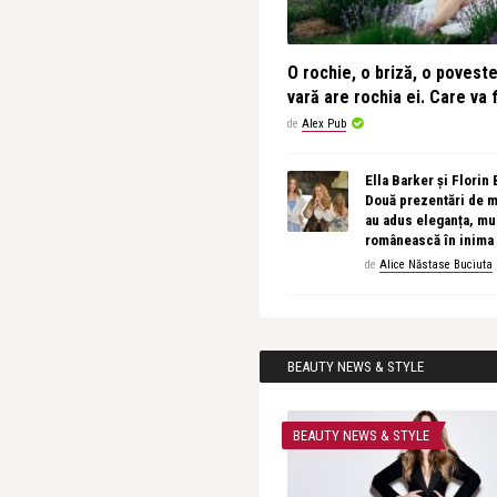
O rochie, o briză, o povest
vară are rochia ei. Care va f
de
Alex Pub
Ella Barker și Florin
Două prezentări de 
au adus eleganța, muz
românească în inima
de
Alice Năstase Buciuta
BEAUTY NEWS & STYLE
BEAUTY NEWS & STYLE