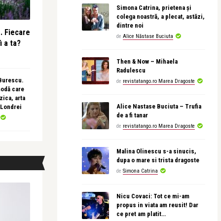
Simona Catrina, prietena și
colega noastră, a plecat, astăzi,
dintre noi
e. Fiecare
de
Alice Năstase Buciuta
i a ta?
Then & Now – Mihaela
Radulescu
 Burescu.
de
revistatango.ro Marea Dragoste
modă care
ica, arta
Alice Nastase Buciuta – Trufia
 Londrei
de a fi tanar
de
revistatango.ro Marea Dragoste
Malina Olinescu s-a sinucis,
dupa o mare si trista dragoste
de
Simona Catrina
Nicu Covaci: Tot ce mi-am
propus in viata am reusit! Dar
ce pret am platit…