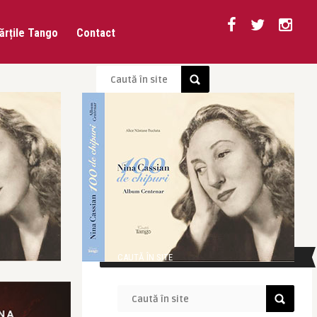
ărțile Tango
Contact
CAUTĂ ÎN SITE