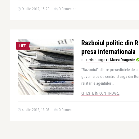
9 iulie 2012, 15:29
0 Comentarii
Razboiul politic din 
LIFE
presa internationala
de
revistatango.ro Marea Dragoste
"Razboiul" dintre presedintele de c
guvernarea de centru-stanga din Rom
relatarile agentiilor ..
CITEȘTE ÎN CONTINUARE
4 iulie 2012, 13:03
0 Comentarii