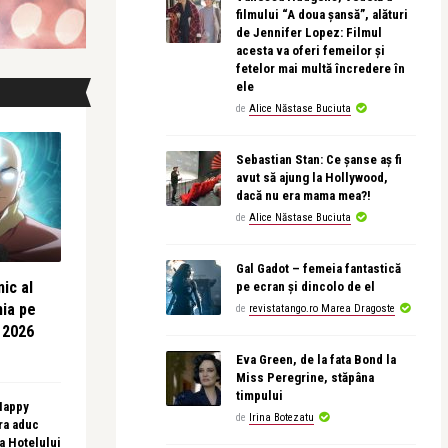
filmului “A doua șansă”, alături
de Jennifer Lopez: Filmul
acesta va oferi femeilor și
fetelor mai multă încredere în
ele
de
Alice Năstase Buciuta
Sebastian Stan: Ce șanse aș fi
avut să ajung la Hollywood,
dacă nu era mama mea?!
de
Alice Năstase Buciuta
Gal Gadot – femeia fantastică
ic al
pe ecran și dincolo de el
nia pe
de
revistatango.ro Marea Dragoste
 2026
Eva Green, de la fata Bond la
Miss Peregrine, stăpâna
timpului
 Happy
de
Irina Botezatu
ra aduc
sa Hotelului