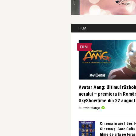
FILM
FILM
Avatar Aang: Ultimul războin
aerului – premiera în Româ
SkyShowtime din 22 august
de
revistatango
Cinema în aer liber:
Cinema și Caro Cultu
filme de artă pe tera