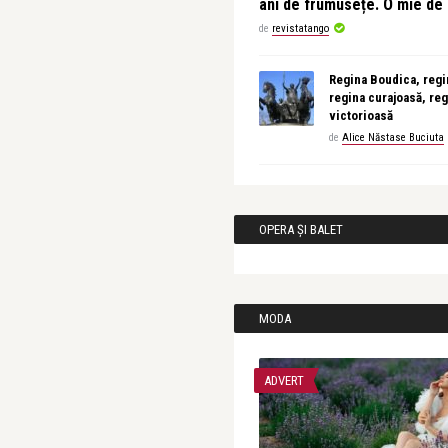
ani de frumusețe. O mie d
de
revistatango
Regina Boudica, regin
regina curajoasă, reg
victorioasă
de
Alice Năstase Buciuta
OPERA ȘI BALET
MODA
ADVERT