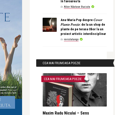
în favoarea ta
de
Alice Năstase Buciuta
Ana-Maria Pop despre 𝐶𝑜𝑣𝑜𝑟
𝑃𝑙𝑎𝑛𝑡𝑒 𝑃𝑜𝑒𝑧𝑖𝑒: de la un shop de
plante de pe terasa Obor la un
proiect artistic interdisciplinar
de
revistatango
CEA MAI FRUMOASA POEZIE
CEA MAI FRUMOASA POEZIE
Maxim Radu Niculai – Sens