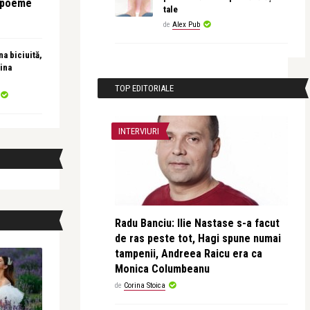
e poeme
tale
de
Alex Pub
a biciuită,
ina
TOP EDITORIALE
INTERVIURI
Radu Banciu: Ilie Nastase s-a facut
de ras peste tot, Hagi spune numai
tampenii, Andreea Raicu era ca
Monica Columbeanu
de
Corina Stoica