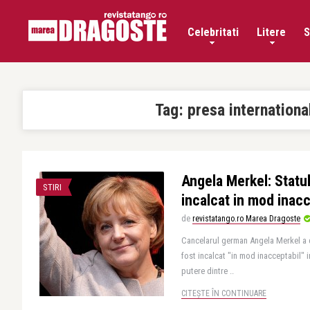
Celebritati
Litere
S
Tag:
presa internationa
Angela Merkel: Statul
STIRI
incalcat in mod inac
de
revistatango.ro Marea Dragoste
Cancelarul german Angela Merkel a d
fost incalcat "in mod inacceptabil" 
putere dintre ..
CITEȘTE ÎN CONTINUARE