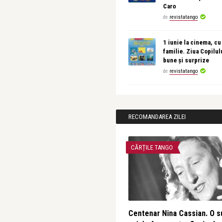
Caro
de
revistatango
1 iunie la cinema, cu
familie. Ziua Copilul
bune și surprize
de
revistatango
RECOMANDAREA ZILEI
CĂRȚILE TANGO
Centenar Nina Cassian. O s