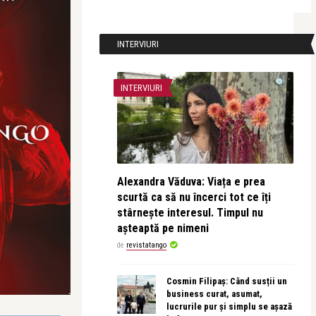
INTERVIURI
INTERVIURI
Alexandra Văduva: Viața e prea
scurtă ca să nu încerci tot ce îți
stârnește interesul. Timpul nu
așteaptă pe nimeni
de
revistatango
Cosmin Filipaș: Când susții un
business curat, asumat,
lucrurile pur și simplu se așază