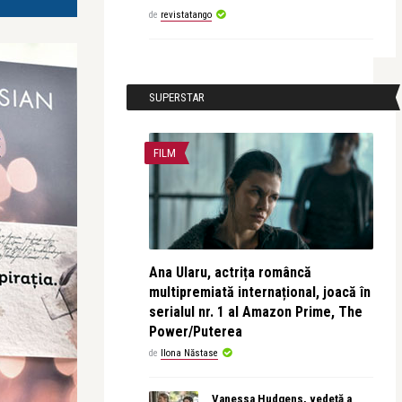
de
revistatango
SUPERSTAR
FILM
Ana Ularu, actrița româncă
multipremiată internațional, joacă în
serialul nr. 1 al Amazon Prime, The
Power/Puterea
de
Ilona Năstase
Vanessa Hudgens, vedetă a