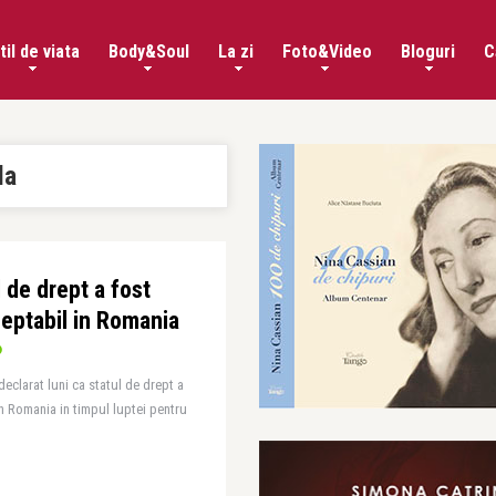
til de viata
Body&Soul
La zi
Foto&Video
Bloguri
C
la
 de drept a fost
ceptabil in Romania
eclarat luni ca statul de drept a
in Romania in timpul luptei pentru