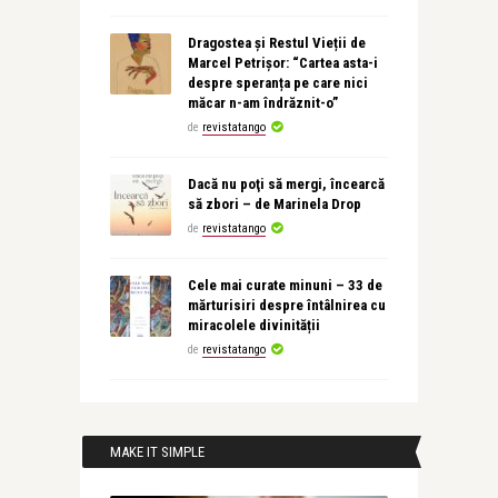
Dragostea și Restul Vieții de
Marcel Petrișor: “Cartea asta-i
despre speranța pe care nici
măcar n-am îndrăznit-o”
de
revistatango
Dacă nu poţi să mergi, încearcă
să zbori – de Marinela Drop
de
revistatango
Cele mai curate minuni – 33 de
mărturisiri despre întâlnirea cu
miracolele divinității
de
revistatango
MAKE IT SIMPLE