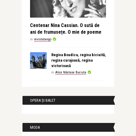
Centenar Nina Cassian. O sută de
ani de frumusețe. O mie de poeme
de
revistatango
Regina Boudica, regina biciuită,
regina curajoasă, regina
victorioasă
de
Alice Năstase Buciuta
OPERA ȘI BALET
MODA