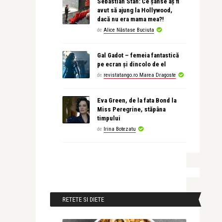
Sebastian Stan: Ce șanse aș fi
avut să ajung la Hollywood,
dacă nu era mama mea?!
de
Alice Năstase Buciuta
Gal Gadot – femeia fantastică
pe ecran și dincolo de el
de
revistatango.ro Marea Dragoste
Eva Green, de la fata Bond la
Miss Peregrine, stăpâna
timpului
de
Irina Botezatu
RETETE SI DIETE