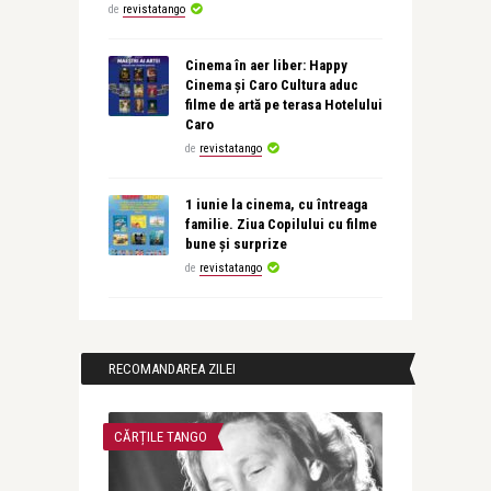
de
revistatango
Cinema în aer liber: Happy
Cinema și Caro Cultura aduc
filme de artă pe terasa Hotelului
Caro
de
revistatango
1 iunie la cinema, cu întreaga
familie. Ziua Copilului cu filme
bune și surprize
de
revistatango
RECOMANDAREA ZILEI
CĂRȚILE TANGO