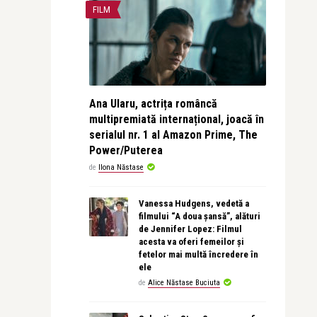
FILM
Ana Ularu, actrița româncă
multipremiată internațional, joacă în
serialul nr. 1 al Amazon Prime, The
Power/Puterea
de
Ilona Năstase
Vanessa Hudgens, vedetă a
filmului “A doua șansă”, alături
de Jennifer Lopez: Filmul
acesta va oferi femeilor și
fetelor mai multă încredere în
ele
de
Alice Năstase Buciuta