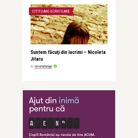
CITITOARE-SCRIITOARE
Suntem făcuţi din lacrimi – Nicoleta
Jitaru
de
revistatango