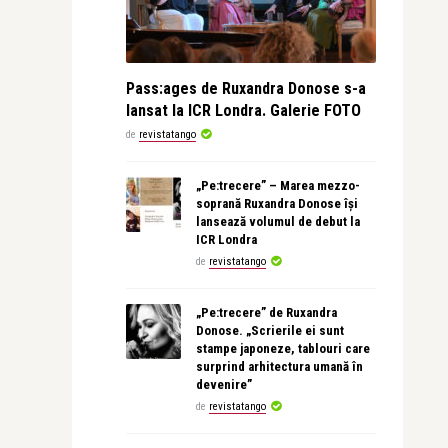
Pass:ages de Ruxandra Donose s-a
lansat la ICR Londra. Galerie FOTO
de
revistatango
„Pe:trecere” – Marea mezzo-
soprană Ruxandra Donose își
lansează volumul de debut la
ICR Londra
de
revistatango
„Pe:trecere” de Ruxandra
Donose. „Scrierile ei sunt
stampe japoneze, tablouri care
surprind arhitectura umană în
devenire”
de
revistatango