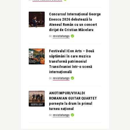
Concursul Internațional George
Enescu 2026 debutează la
Ateneul Român cu un concert
dirijat de Cristian Măcelaru
de
revistatango
Festivalul ICon Arts – Două
săptămâni în care muzica
transformă patrimoniul
Transilvaniei într-o scenă
internațională
de
revistatango
ANOTIMPURI/VIVALDI
ROMANIAN GUITAR QUARTET
pornește la drum în primul
turneu național
de
revistatango