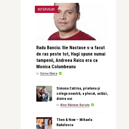
INTERVIURI
Radu Banciu: Ilie Nastase s-a facut
de ras peste tot, Hagi spune numai
tampenii, Andreea Raicu era ca
Monica Columbeanu
de
Corina Stoica
Simona Catrina, prietena și
colega noastră, a plecat, astăzi,
dintre noi
de
Alice Năstase Buciuta
Then & Now – Mihaela
Radulescu