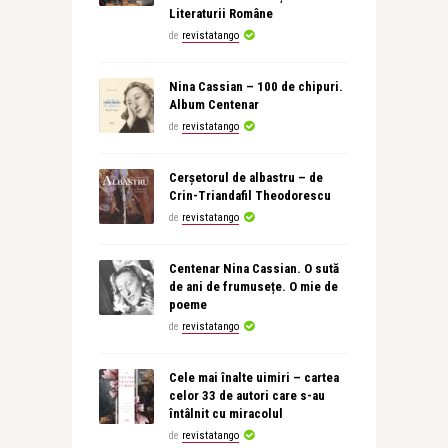
Literaturii Române
de
revistatango
Nina Cassian – 100 de chipuri.
Album Centenar
de
revistatango
Cerșetorul de albastru – de
Crin-Triandafil Theodorescu
de
revistatango
Centenar Nina Cassian. O sută
de ani de frumusețe. O mie de
poeme
de
revistatango
Cele mai înalte uimiri – cartea
celor 33 de autori care s-au
întâlnit cu miracolul
de
revistatango