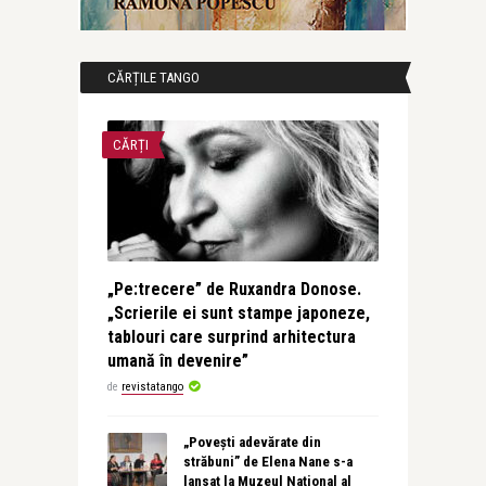
CĂRȚILE TANGO
CĂRȚI
„Pe:trecere” de Ruxandra Donose.
„Scrierile ei sunt stampe japoneze,
tablouri care surprind arhitectura
umană în devenire”
de
revistatango
„Povești adevărate din
străbuni” de Elena Nane s-a
lansat la Muzeul Național al