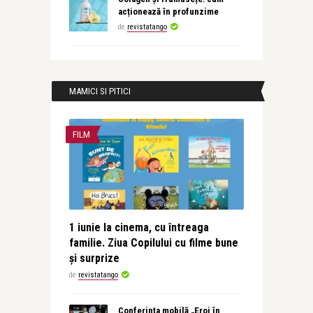
acționează în profunzime
de
revistatango
MAMICI SI PITICI
FILM
1 iunie la cinema, cu întreaga
familie. Ziua Copilului cu filme bune
și surprize
de
revistatango
Conferința mobilă „Eroi în