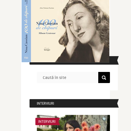
CAUTĂ ÎN SITE
INTERVIURI
INTERVIURI