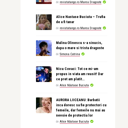
de
revistatango.ro Marea Dragoste
Alice Nastase Buciuta – Trufia
de a fi tanar
de
revistatango.ro Marea Dragoste
Malina Olinescu s-a sinucis,
dupa o mare si trista dragoste
de
Simona Catrina
Nicu Covaci: Tot ce mi-am
propus in viata am reusit! Dar
ce pret am platit…
de
Alice Năstase Buciuta
AURORA LIICEANU: Barbatii
inca doresc sa fie protectori cu
femeile, dar femeile nu mai au
nevoie de protectia lor
de
Alice Năstase Buciuta