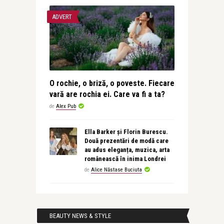
ADVERT
O rochie, o briză, o poveste. Fiecare
vară are rochia ei. Care va fi a ta?
de
Alex Pub
Ella Barker și Florin Burescu.
Două prezentări de modă care
au adus eleganța, muzica, arta
românească în inima Londrei
de
Alice Năstase Buciuta
BEAUTY NEWS & STYLE