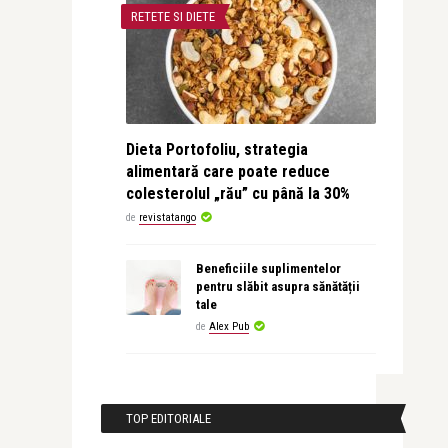
RETETE SI DIETE
Dieta Portofoliu, strategia
alimentară care poate reduce
colesterolul „rău” cu până la 30%
de
revistatango
Beneficiile suplimentelor
pentru slăbit asupra sănătății
tale
de
Alex Pub
TOP EDITORIALE