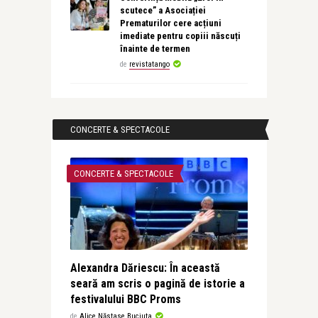
scutece” a Asociației
Prematurilor cere acțiuni
imediate pentru copiii născuți
înainte de termen
de
revistatango
CONCERTE & SPECTACOLE
CONCERTE & SPECTACOLE
Alexandra Dăriescu: În această
seară am scris o pagină de istorie a
festivalului BBC Proms
de
Alice Năstase Buciuta