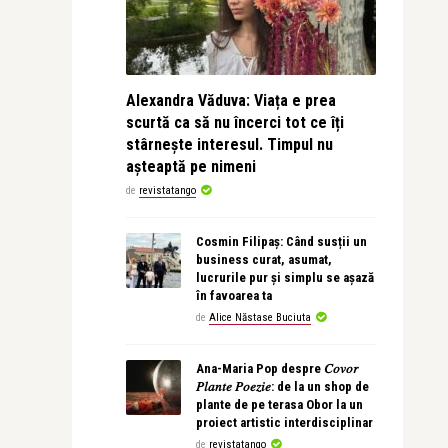
Alexandra Văduva: Viața e prea
scurtă ca să nu încerci tot ce îți
stârnește interesul. Timpul nu
așteaptă pe nimeni
de
revistatango
Cosmin Filipaș: Când susții un
business curat, asumat,
lucrurile pur și simplu se așază
în favoarea ta
de
Alice Năstase Buciuta
Ana-Maria Pop despre 𝐶𝑜𝑣𝑜𝑟
𝑃𝑙𝑎𝑛𝑡𝑒 𝑃𝑜𝑒𝑧𝑖𝑒: de la un shop de
plante de pe terasa Obor la un
proiect artistic interdisciplinar
de
revistatango