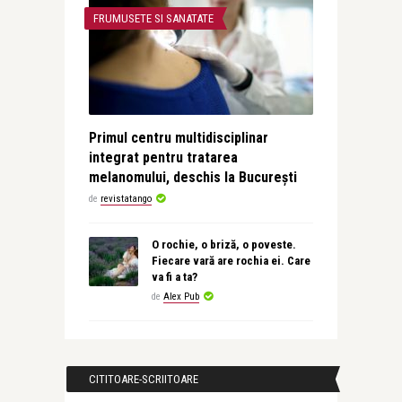
FRUMUSETE SI SANATATE
Primul centru multidisciplinar
integrat pentru tratarea
melanomului, deschis la București
de
revistatango
O rochie, o briză, o poveste.
Fiecare vară are rochia ei. Care
va fi a ta?
de
Alex Pub
CITITOARE-SCRIITOARE