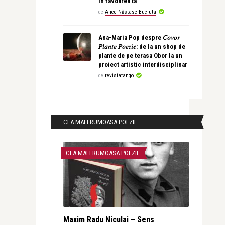
în favoarea ta
de
Alice Năstase Buciuta
Ana-Maria Pop despre 𝐶𝑜𝑣𝑜𝑟
𝑃𝑙𝑎𝑛𝑡𝑒 𝑃𝑜𝑒𝑧𝑖𝑒: de la un shop de
plante de pe terasa Obor la un
proiect artistic interdisciplinar
de
revistatango
CEA MAI FRUMOASA POEZIE
CEA MAI FRUMOASA POEZIE
Maxim Radu Niculai – Sens