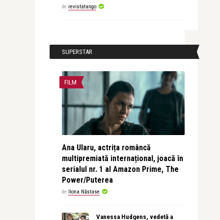
de
revistatango
SUPERSTAR
FILM
Ana Ularu, actrița româncă
multipremiată internațional, joacă în
serialul nr. 1 al Amazon Prime, The
Power/Puterea
de
Ilona Năstase
Vanessa Hudgens, vedetă a