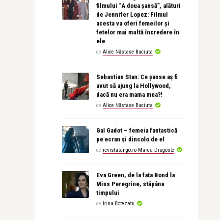
filmului “A doua șansă”, alături
de Jennifer Lopez: Filmul
acesta va oferi femeilor și
fetelor mai multă încredere în
ele
de
Alice Năstase Buciuta
Sebastian Stan: Ce șanse aș fi
avut să ajung la Hollywood,
dacă nu era mama mea?!
de
Alice Năstase Buciuta
Gal Gadot – femeia fantastică
pe ecran și dincolo de el
de
revistatango.ro Marea Dragoste
Eva Green, de la fata Bond la
Miss Peregrine, stăpâna
timpului
de
Irina Botezatu