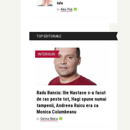
tale
de
Alex Pub
TOP EDITORIALE
INTERVIURI
Radu Banciu: Ilie Nastase s-a facut
de ras peste tot, Hagi spune numai
tampenii, Andreea Raicu era ca
Monica Columbeanu
de
Corina Stoica