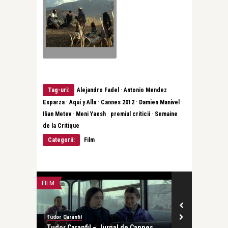
·
Tag-uri:
Alejandro Fadel
Antonio Mendez
·
·
·
·
Esparza
Aqui y Alla
Cannes 2012
Damien Manivel
·
·
·
Ilian Metev
Meni Yaesh
premiul criticii
Semaine
de la Critique
Categorii:
Film
revistatango.ro
Irina Margare
premiile de la
FILM
LIFE
Tudor Caranfil
nnes:
Tudor Caranfil – Jurnal de Cannes