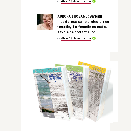
de
Alice Năstase Buciuta
AURORA LIICEANU: Barbatii
inca doresc sa fie protectori cu
femeile, dar femeile nu mai au
nevoie de protectia lor
de
Alice Năstase Buciuta