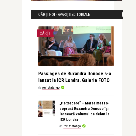
CĂRȚI NOI - APARIȚII EDITORIALE
CĂRȚI
Pass:ages de Ruxandra Donose s-a
lansat la ICR Londra. Galerie FOTO
de
revistatango
„Pe:trecere” – Marea mezzo-
soprană Ruxandra Donose își
lansează volumul de debut la
ICR Londra
de
revistatango