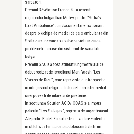
sarbatori.
Premiul Révélation France 4 i-a revenit
regizorului bulgar Ilian Metev, pentru “Sofia’s
Last Ambulance”, un documentar emotionant
despre o echipa de medici de pe o ambulanta din
Sofia care incearca sa salveze vieti, in ciuda
problemelor uriase din sistemul de sanatate
bulgar.
Premiul SACD a fost atribuit lungmetrajului de
debut regizat de israelianul Meni Yaesh “Les
Voisins de Dieu”, care reprezinta o introspectie
in integrismul religios din Israel, prin intermediul
unei povesti de iubire si de prietenie.
In sectiunea Soutien ACID/ CCAS s-a impus
pelicula “Los Salvajes”, regizata de argentinianul
Alejandro Fadel. Filmul este o evadare violenta,
in stilul western, a cinci adolescenti dintr-un