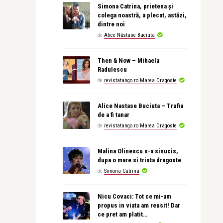
Simona Catrina, prietena și
colega noastră, a plecat, astăzi,
dintre noi
de
Alice Năstase Buciuta
Then & Now – Mihaela
Radulescu
de
revistatango.ro Marea Dragoste
Alice Nastase Buciuta – Trufia
de a fi tanar
de
revistatango.ro Marea Dragoste
Malina Olinescu s-a sinucis,
dupa o mare si trista dragoste
de
Simona Catrina
Nicu Covaci: Tot ce mi-am
propus in viata am reusit! Dar
ce pret am platit…