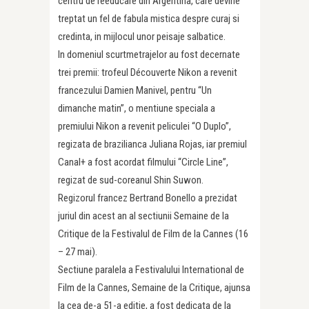
centru de reeducare din Argentina, care devine
treptat un fel de fabula mistica despre curaj si
credinta, in mijlocul unor peisaje salbatice.
In domeniul scurtmetrajelor au fost decernate
trei premii: trofeul Découverte Nikon a revenit
francezului Damien Manivel, pentru “Un
dimanche matin”, o mentiune speciala a
premiului Nikon a revenit peliculei “O Duplo”,
regizata de brazilianca Juliana Rojas, iar premiul
Canal+ a fost acordat filmului “Circle Line”,
regizat de sud-coreanul Shin Suwon.
Regizorul francez Bertrand Bonello a prezidat
juriul din acest an al sectiunii Semaine de la
Critique de la Festivalul de Film de la Cannes (16
– 27 mai).
Sectiune paralela a Festivalului International de
Film de la Cannes, Semaine de la Critique, ajunsa
la cea de-a 51-a editie, a fost dedicata de la