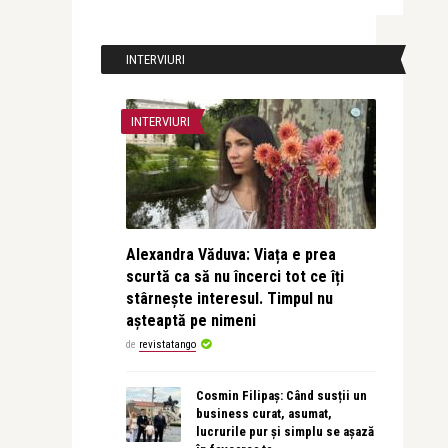
INTERVIURI
INTERVIURI
Alexandra Văduva: Viața e prea
scurtă ca să nu încerci tot ce îți
stârnește interesul. Timpul nu
așteaptă pe nimeni
de
revistatango
Cosmin Filipaș: Când susții un
business curat, asumat,
lucrurile pur și simplu se așază