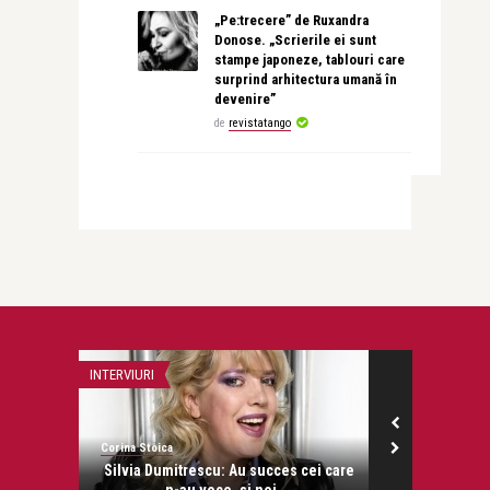
„Pe:trecere” de Ruxandra
Donose. „Scrierile ei sunt
stampe japoneze, tablouri care
surprind arhitectura umană în
devenire”
de
revistatango
INTERVIURI
OPERA ȘI BALET
Corina Stoica
revistatango
onose.
Silvia Dumitrescu: Au succes cei care
Opera Naț
n-au voce, si noi ...
prezen