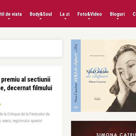
til de viata
Body&Soul
La zi
Foto&Video
Bloguri
C
premiu al sectiunii
e, decernat filmului
e la Critique de la Festivalul de
i seara, regizorului spaniol