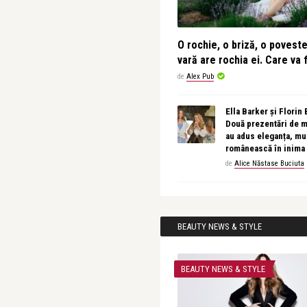
O rochie, o briză, o povest
vară are rochia ei. Care va f
de
Alex Pub
Ella Barker și Florin
Două prezentări de 
au adus eleganța, muz
românească în inima
de
Alice Năstase Buciuta
BEAUTY NEWS & STYLE
BEAUTY NEWS & STYLE