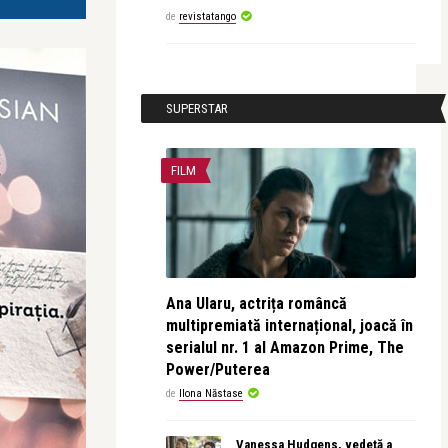
de
revistatango
SUPERSTAR
FILM
Ana Ularu, actrița româncă
multipremiată internațional, joacă în
serialul nr. 1 al Amazon Prime, The
Power/Puterea
de
Ilona Năstase
Vanessa Hudgens, vedetă a