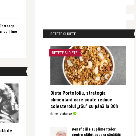
 întreaga
ui cu filme
RETETE SI DIETE
RETETE SI DIETE
Dieta Portofoliu, strategia
alimentară care poate reduce
colesterolul „rău” cu până la 30%
de
revistatango
Beneficiile suplimentelor
ută de
pentru slăbit asupra sănătății