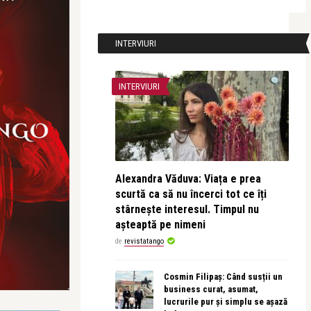
INTERVIURI
INTERVIURI
Alexandra Văduva: Viața e prea
scurtă ca să nu încerci tot ce îți
stârnește interesul. Timpul nu
așteaptă pe nimeni
de
revistatango
Cosmin Filipaș: Când susții un
business curat, asumat,
lucrurile pur și simplu se așază