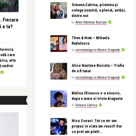
Simona Catrina, prietena și
colega noastră, a plecat, astăzi,
dintre noi
e. Fiecare
de
Alice Năstase Buciuta
i a ta?
Then & Now – Mihaela
Radulescu
 Burescu.
de
revistatango.ro Marea Dragoste
modă care
ica, arta
Alice Nastase Buciuta – Trufia
 Londrei
de a fi tanar
de
revistatango.ro Marea Dragoste
Malina Olinescu s-a sinucis,
dupa o mare si trista dragoste
de
Simona Catrina
Nicu Covaci: Tot ce mi-am
propus in viata am reusit! Dar
ce pret am platit…