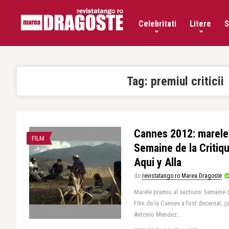
Celebritati
Litere
S
Tag:
premiul criticii
Cannes 2012: marele 
FILM
Semaine de la Critiqu
Aqui y Alla
de
revistatango.ro Marea Dragoste
Marele premiu al sectiunii Semaine d
Film de la Cannes a fost decernat, jo
Antonio Mendez ..