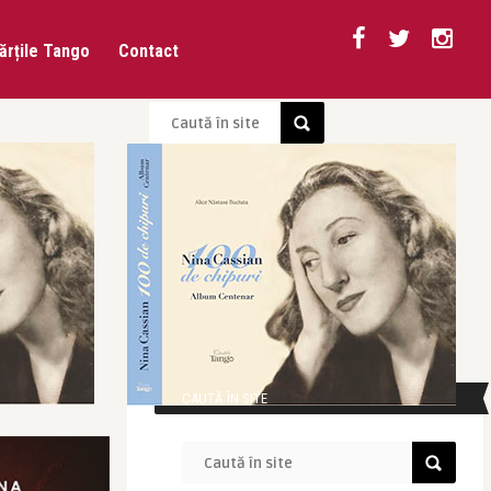
ărțile Tango
Contact
CAUTĂ ÎN SITE