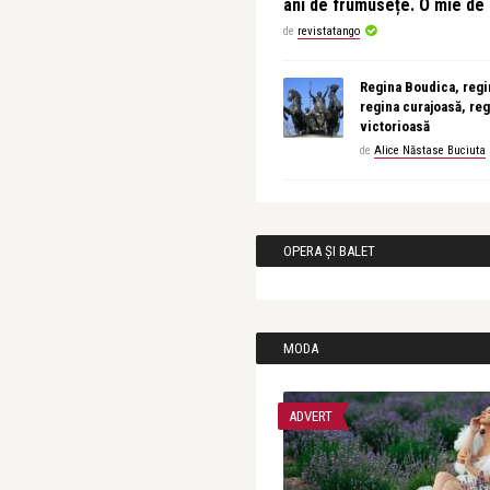
ani de frumusețe. O mie d
de
revistatango
Regina Boudica, regin
regina curajoasă, reg
victorioasă
de
Alice Năstase Buciuta
OPERA ȘI BALET
MODA
ADVERT