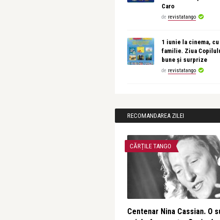
Caro
de
revistatango
1 iunie la cinema, cu
familie. Ziua Copilul
bune și surprize
de
revistatango
RECOMANDAREA ZILEI
CĂRȚILE TANGO
Centenar Nina Cassian. O s