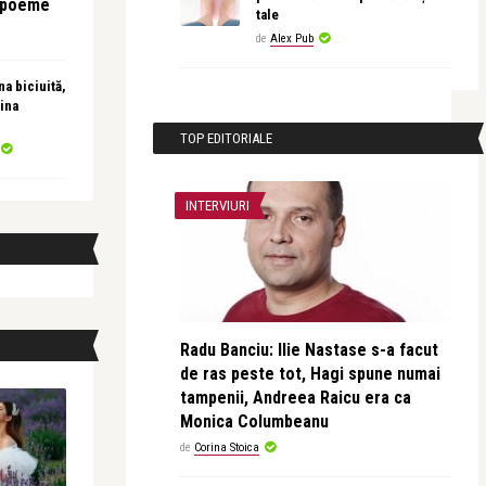
e poeme
tale
de
Alex Pub
a biciuită,
ina
TOP EDITORIALE
INTERVIURI
Radu Banciu: Ilie Nastase s-a facut
de ras peste tot, Hagi spune numai
tampenii, Andreea Raicu era ca
Monica Columbeanu
de
Corina Stoica