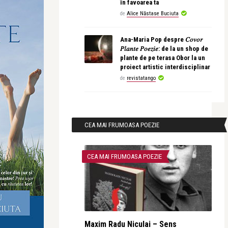
în favoarea ta
de
Alice Năstase Buciuta
Ana-Maria Pop despre 𝐶𝑜𝑣𝑜𝑟
𝑃𝑙𝑎𝑛𝑡𝑒 𝑃𝑜𝑒𝑧𝑖𝑒: de la un shop de
plante de pe terasa Obor la un
proiect artistic interdisciplinar
de
revistatango
CEA MAI FRUMOASA POEZIE
CEA MAI FRUMOASA POEZIE
Maxim Radu Niculai – Sens