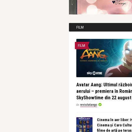
FILM
FILM
Avatar Aang: Ultimul războin
aerului – premiera în Româ
SkyShowtime din 22 august
de
revistatango
Cinema în aer liber:
Cinema și Caro Cultu
filme de artă pe tera