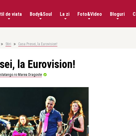
til de viata
Body&Soul
La zi
Foto&Video
Bloguri
C
Stiri
Casa Presei, la Eurovision!
ei, la Eurovision!
istatango.ro Marea Dragoste