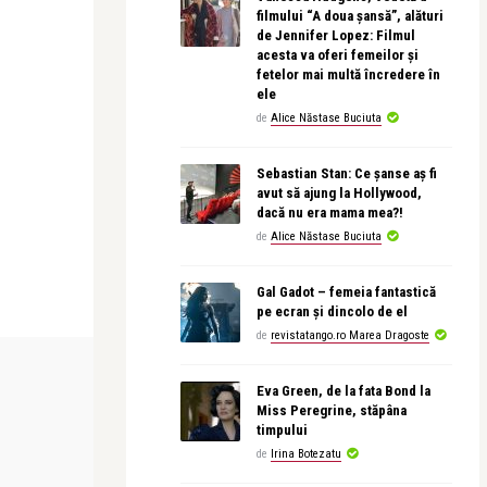
filmului “A doua șansă”, alături
de Jennifer Lopez: Filmul
acesta va oferi femeilor și
fetelor mai multă încredere în
ele
de
Alice Năstase Buciuta
Sebastian Stan: Ce șanse aș fi
avut să ajung la Hollywood,
dacă nu era mama mea?!
de
Alice Năstase Buciuta
Gal Gadot – femeia fantastică
pe ecran și dincolo de el
de
revistatango.ro Marea Dragoste
LIFE
LIFE
Eva Green, de la fata Bond la
Miss Peregrine, stăpâna
timpului
revistatango.ro Marea Dragoste
revistatango
de
Irina Botezatu
Repetitie
Ilinca şi Alex Florea susţin un turneu
România, țara
de promovare î ...
publică ș ...