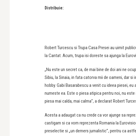
Distribuie:
Robert Turcescu si Trupa Casa Presei au uimit publicul
la Cantat. Acum, trupa isi doreste sa ajunga la Eurov
„Nu este un secret ca, de mai bine de doi ani ne ocup
Sibiu, la Sinaia, in fata catorva mii de oameni, dar si
hobby. Gabi Basarabescu a venit cu ideea piesei, eu 
numeste ea. Este o piesa atipica pentru noi, nu este 
piesa mai calda, mai calma”, a declarat Robert Turc
Acesta a adaugat ca nu crede ca vor ajunge sa reprez
castigam si ca vom reprezenta Romania la Eurovision”
preselectie si „un demers jurnalistic”, pentru ca ast