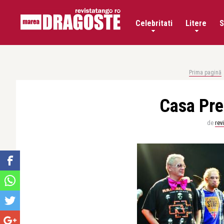
Celebritati
Litere
S
Prima pagină
Casa Pres
de
rev