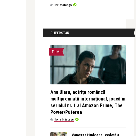
de
revistatango
SUPERSTAR
FILM
Ana Ularu, actrița româncă
multipremiată internațional, joacă în
serialul nr. 1 al Amazon Prime, The
Power/Puterea
de
Ilona Năstase
Vanessa Hudgens, vedetă a