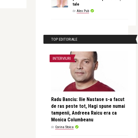
tale
de
Alex Pub
TOP EDITORIALE
INTERVIURI
Radu Banciu: Ilie Nastase s-a facut
de ras peste tot, Hagi spune numai
tampenii, Andreea Raicu era ca
Monica Columbeanu
de
Corina Stoica