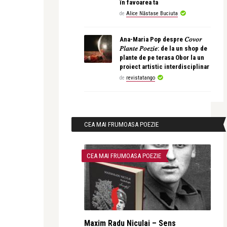
în favoarea ta
de
Alice Năstase Buciuta
Ana-Maria Pop despre 𝐶𝑜𝑣𝑜𝑟
𝑃𝑙𝑎𝑛𝑡𝑒 𝑃𝑜𝑒𝑧𝑖𝑒: de la un shop de
plante de pe terasa Obor la un
proiect artistic interdisciplinar
de
revistatango
CEA MAI FRUMOASA POEZIE
CEA MAI FRUMOASA POEZIE
Maxim Radu Niculai – Sens