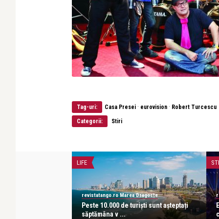
·
·
Tag-uri:
Casa Presei
eurovision
Robert Turcescu
Categorii:
Stiri
LIFE
ST
revistatango.ro Marea Dragoste
r
despre antologia
Peste 10.000 de turiști sunt așteptați
monei C ...
săptămâna v ...
c