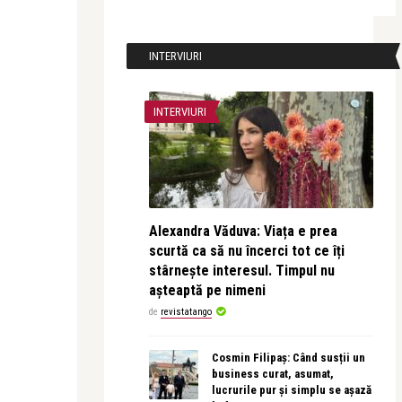
INTERVIURI
INTERVIURI
Alexandra Văduva: Viața e prea
scurtă ca să nu încerci tot ce îți
stârnește interesul. Timpul nu
așteaptă pe nimeni
de
revistatango
Cosmin Filipaș: Când susții un
business curat, asumat,
lucrurile pur și simplu se așază