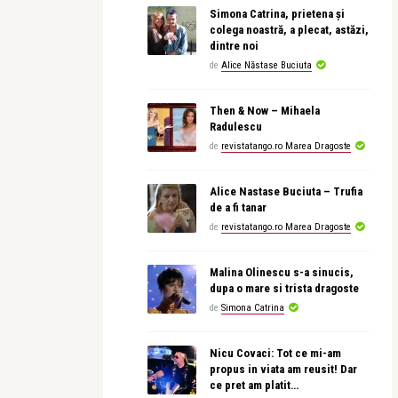
Simona Catrina, prietena și
colega noastră, a plecat, astăzi,
dintre noi
de
Alice Năstase Buciuta
Then & Now – Mihaela
Radulescu
de
revistatango.ro Marea Dragoste
Alice Nastase Buciuta – Trufia
de a fi tanar
de
revistatango.ro Marea Dragoste
Malina Olinescu s-a sinucis,
dupa o mare si trista dragoste
de
Simona Catrina
Nicu Covaci: Tot ce mi-am
propus in viata am reusit! Dar
ce pret am platit…