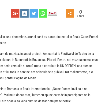
0
Share
 in luna decembrie, atunci cand au cantat in recital in finala Cupei Presei
ision.
am de muzica, in acest proiect. Am cantat la Festivalul de Teatru de la
 in cluburi, in Bucuresti, in Buzau sau Pitesti. Pentru noi muzica nu mai e un
am scris versurile si toat? trupa a contrbuit la UN REFREN, asa cum se
in stilul rock in care ne-am obisnuit deja publicul tot mai numeros, e o
escu pentru Pagina de Media.
inte Romania in finala internationala: „Nu ne facem iluzii ca o sa
. Mai mult decat atat, Turcescu spune ca vede in participarea sa la
fel are ocazia sa vada cum se desfasoara preselectiile.