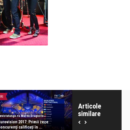
IRI
LIFE
Articole
similare
evistatango.ro Marea Dragoste
revistatango.ro Marea Dragoste
Eurovision 2017: Primii zece
Alex si Ilinca la Eurovision – 
oncurenţi calificaţi în ...
cu costum ...