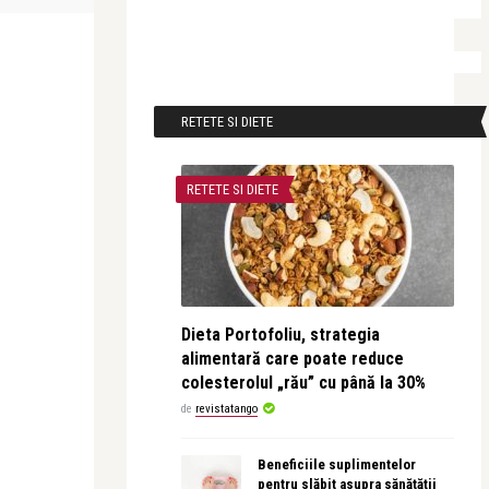
RETETE SI DIETE
RETETE SI DIETE
Dieta Portofoliu, strategia
alimentară care poate reduce
colesterolul „rău” cu până la 30%
de
revistatango
Beneficiile suplimentelor
pentru slăbit asupra sănătății