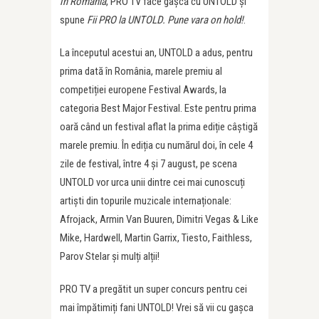
în România
, PRO TV face gașcă cu UNTOLD și
spune
Fii PRO la UNTOLD. Pune vara on hold!
.
La începutul acestui an, UNTOLD a adus, pentru
prima dată în România, marele premiu al
competiției europene Festival Awards, la
categoria Best Major Festival. Este pentru prima
oară când un festival aflat la prima ediție câștigă
marele premiu. În ediția cu numărul doi, în cele 4
zile de festival, între 4 și 7 august, pe scena
UNTOLD vor urca unii dintre cei mai cunoscuți
artiști din topurile muzicale internaționale:
Afrojack, Armin Van Buuren, Dimitri Vegas & Like
Mike, Hardwell, Martin Garrix, Tiesto, Faithless,
Parov Stelar și mulți alții!
PRO TV a pregătit un super concurs pentru cei
mai împătimiți fani UNTOLD! Vrei să vii cu gașca