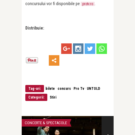
concursului vor fi disponibile pe
.
protv.ro
Distribuie:
·
·
·
Tag-uri:
bilete
concurs
Pro Tv
UNTOLD
Categorii:
Stiri
CONCERTE & SPECTACOLE
LIFE