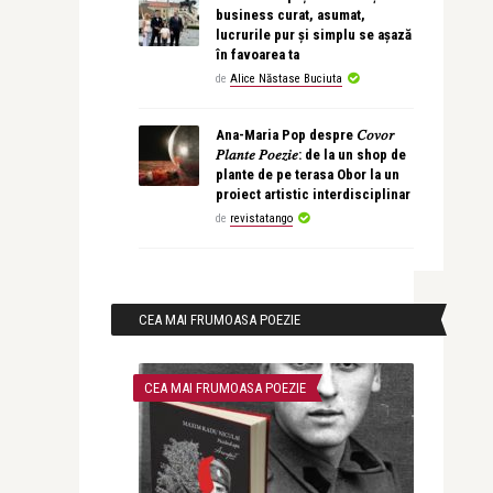
business curat, asumat,
lucrurile pur și simplu se așază
în favoarea ta
de
Alice Năstase Buciuta
Ana-Maria Pop despre 𝐶𝑜𝑣𝑜𝑟
𝑃𝑙𝑎𝑛𝑡𝑒 𝑃𝑜𝑒𝑧𝑖𝑒: de la un shop de
plante de pe terasa Obor la un
proiect artistic interdisciplinar
de
revistatango
CEA MAI FRUMOASA POEZIE
CEA MAI FRUMOASA POEZIE