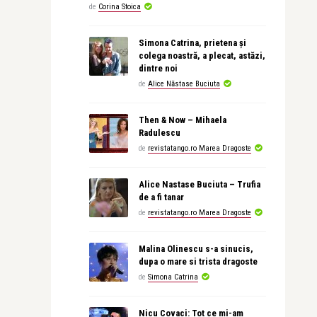
de
Corina Stoica
Simona Catrina, prietena și
colega noastră, a plecat, astăzi,
dintre noi
de
Alice Năstase Buciuta
Then & Now – Mihaela
Radulescu
de
revistatango.ro Marea Dragoste
Alice Nastase Buciuta – Trufia
de a fi tanar
de
revistatango.ro Marea Dragoste
Malina Olinescu s-a sinucis,
dupa o mare si trista dragoste
de
Simona Catrina
Nicu Covaci: Tot ce mi-am