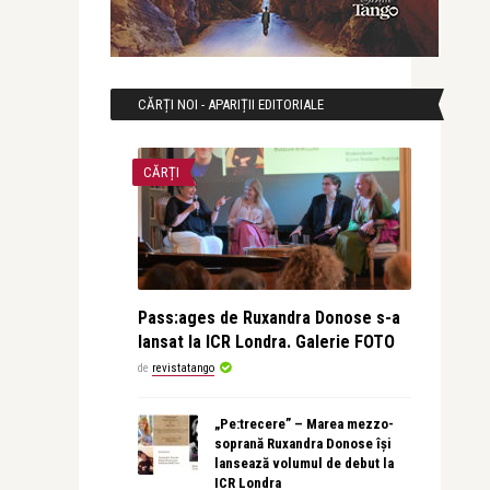
CĂRȚI NOI - APARIȚII EDITORIALE
CĂRȚI
Pass:ages de Ruxandra Donose s-a
lansat la ICR Londra. Galerie FOTO
de
revistatango
„Pe:trecere” – Marea mezzo-
soprană Ruxandra Donose își
lansează volumul de debut la
ICR Londra