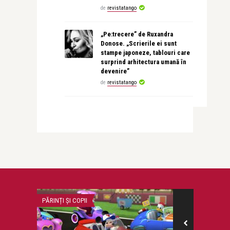
de
revistatango
„Pe:trecere” de Ruxandra
Donose. „Scrierile ei sunt
stampe japoneze, tablouri care
surprind arhitectura umană în
devenire”
de
revistatango
PĂRINȚI ȘI COPII
MONEYCHAT