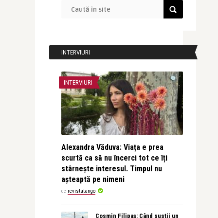
INTERVIURI
INTERVIURI
Alexandra Văduva: Viața e prea
scurtă ca să nu încerci tot ce îți
stârnește interesul. Timpul nu
așteaptă pe nimeni
de
revistatango
Cosmin Filipaș: Când susții un