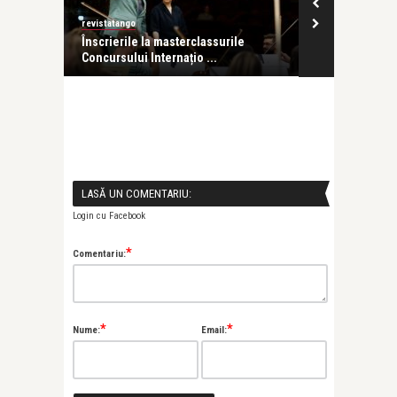
revistatango
revistatango
ge
Înscrierile la masterclassurile
Concurs de e
Concursului Internațio ...
ediția 2026
LASĂ UN COMENTARIU:
Login cu Facebook
*
Comentariu:
*
*
Nume:
Email: