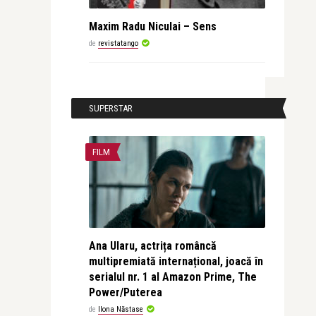
Maxim Radu Niculai – Sens
de
revistatango
SUPERSTAR
FILM
Ana Ularu, actrița româncă
multipremiată internațional, joacă în
serialul nr. 1 al Amazon Prime, The
Power/Puterea
de
Ilona Năstase