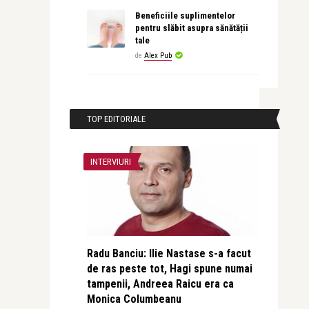
Beneficiile suplimentelor
pentru slăbit asupra sănătății
tale
de
Alex Pub
TOP EDITORIALE
INTERVIURI
Radu Banciu: Ilie Nastase s-a facut
de ras peste tot, Hagi spune numai
tampenii, Andreea Raicu era ca
Monica Columbeanu