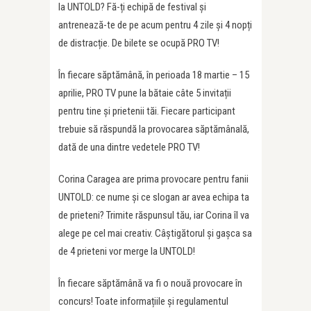
la UNTOLD? Fă-ți echipă de festival și
antrenează-te de pe acum pentru 4 zile și 4 nopți
de distracție. De bilete se ocupă PRO TV!
În fiecare săptămână, în perioada 18 martie – 15
aprilie, PRO TV pune la bătaie câte 5 invitații
pentru tine și prietenii tăi. Fiecare participant
trebuie să răspundă la provocarea săptămânală,
dată de una dintre vedetele PRO TV!
Corina Caragea are prima provocare pentru fanii
UNTOLD: ce nume și ce slogan ar avea echipa ta
de prieteni? Trimite răspunsul tău, iar Corina îl va
alege pe cel mai creativ. Câștigătorul și gașca sa
de 4 prieteni vor merge la UNTOLD!
În fiecare săptămână va fi o nouă provocare în
concurs! Toate informațiile și regulamentul