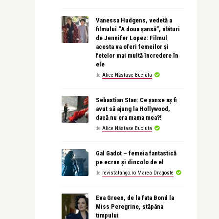
Vanessa Hudgens, vedetă a
filmului “A doua șansă”, alături
de Jennifer Lopez: Filmul
acesta va oferi femeilor și
fetelor mai multă încredere în
ele
de
Alice Năstase Buciuta
Sebastian Stan: Ce șanse aș fi
avut să ajung la Hollywood,
dacă nu era mama mea?!
de
Alice Năstase Buciuta
Gal Gadot – femeia fantastică
pe ecran și dincolo de el
de
revistatango.ro Marea Dragoste
Eva Green, de la fata Bond la
Miss Peregrine, stăpâna
timpului