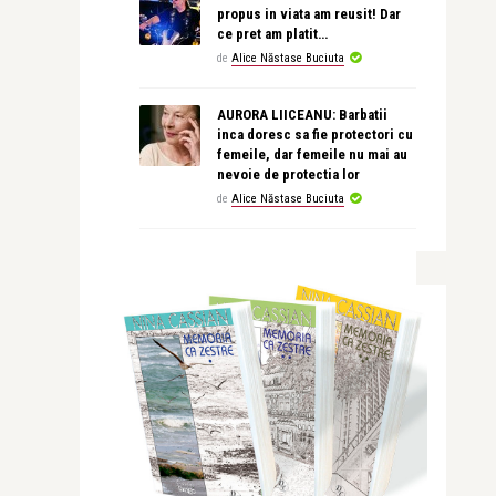
propus in viata am reusit! Dar
ce pret am platit…
de
Alice Năstase Buciuta
AURORA LIICEANU: Barbatii
inca doresc sa fie protectori cu
femeile, dar femeile nu mai au
nevoie de protectia lor
de
Alice Năstase Buciuta