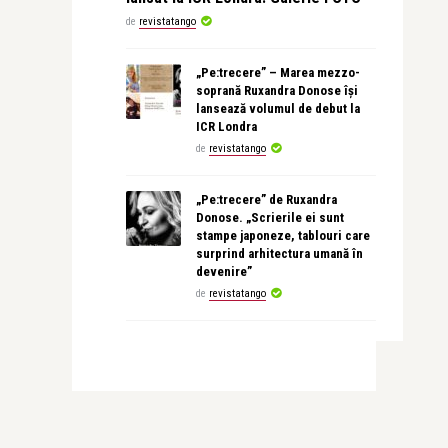
de
revistatango
„Pe:trecere” – Marea mezzo-
soprană Ruxandra Donose își
lansează volumul de debut la
ICR Londra
de
revistatango
„Pe:trecere” de Ruxandra
Donose. „Scrierile ei sunt
stampe japoneze, tablouri care
surprind arhitectura umană în
devenire”
de
revistatango