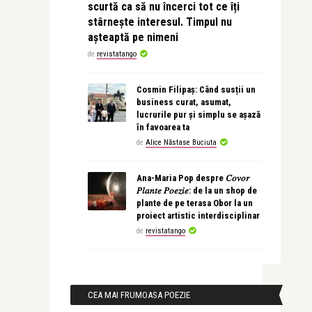
scurtă ca să nu încerci tot ce îți
stârnește interesul. Timpul nu
așteaptă pe nimeni
de
revistatango
Cosmin Filipaș: Când susții un
business curat, asumat,
lucrurile pur și simplu se așază
în favoarea ta
de
Alice Năstase Buciuta
Ana-Maria Pop despre 𝐶𝑜𝑣𝑜𝑟
𝑃𝑙𝑎𝑛𝑡𝑒 𝑃𝑜𝑒𝑧𝑖𝑒: de la un shop de
plante de pe terasa Obor la un
proiect artistic interdisciplinar
de
revistatango
CEA MAI FRUMOASA POEZIE