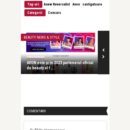
·
·
Tag-uri:
Anew Reversalist
Avon
castigatoare
Categorii:
Concurs
BEAUTY NEWS & STYLE
RECOMANDAREA Z
revistatango
revistatango
 la
AVON este și în 2023 partenerul oficial
Roșu e pentr
de beauty al f ...
AVON în semn 
COMENTARII