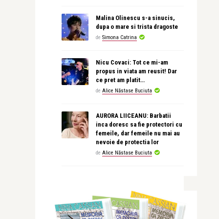
Malina Olinescu s-a sinucis,
dupa o mare si trista dragoste
de
Simona Catrina
Nicu Covaci: Tot ce mi-am
propus in viata am reusit! Dar
ce pret am platit…
de
Alice Năstase Buciuta
AURORA LIICEANU: Barbatii
inca doresc sa fie protectori cu
femeile, dar femeile nu mai au
nevoie de protectia lor
de
Alice Năstase Buciuta