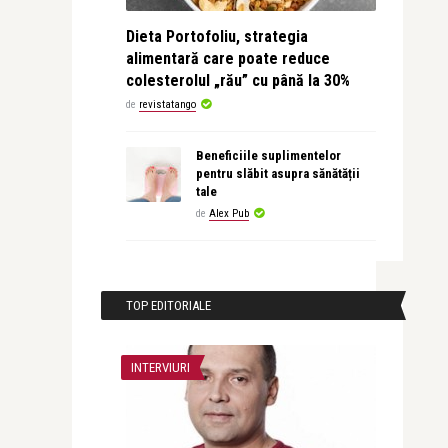
Dieta Portofoliu, strategia
alimentară care poate reduce
colesterolul „rău” cu până la 30%
de
revistatango
Beneficiile suplimentelor
pentru slăbit asupra sănătății
tale
de
Alex Pub
TOP EDITORIALE
INTERVIURI