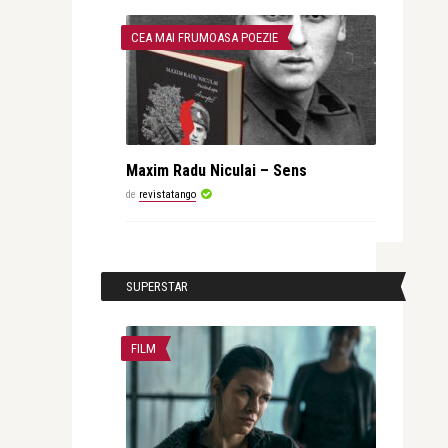
CEA MAI FRUMOASA POEZIE
Maxim Radu Niculai – Sens
de
revistatango
SUPERSTAR
FILM