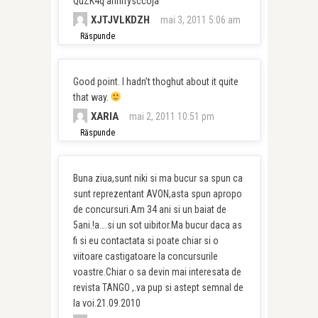
QuZK4q ahnrrysccoja
XJTJVLKDZH
mai 3, 2011 5:06 am
Răspunde
Good point. I hadn’t thoghut about it quite
that way.
XARIA
mai 2, 2011 10:51 pm
Răspunde
Buna ziua,sunt niki si ma bucur sa spun ca
sunt reprezentant AVON,asta spun apropo
de concursuri.Am 34 ani si un baiat de
5ani.!a….si un sot uibitor.Ma bucur daca as
fi si eu contactata si poate chiar si o
viitoare castigatoare la concursurile
voastre.Chiar o sa devin mai interesata de
revista TANGO ,.va pup si astept semnal de
la voi.21.09.2010