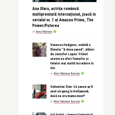
Ana Ularu, actrița româncă
multipremiată internațional, joacă în
serialul nr. 1 al Amazon Prime, The
Power/Puterea
de
Ilona Năstase
Vanessa Hudgens, vedetă a
filmului “A doua șansă”, alături
de Jennifer Lopez: Filmul
acesta va oferi femeilor și
fetelor mai multă încredere în
ele
de
Alice Năstase Buciuta
Sebastian Stan: Ce șanse aș fi
avut să ajung la Hollywood,
dacă nu era mama mea?!
de
Alice Năstase Buciuta
Gal Gadot – femeia fantastică