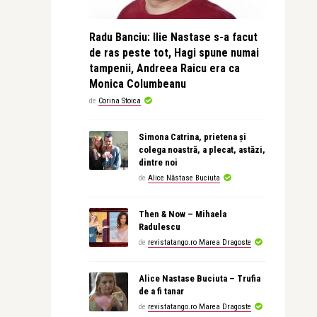
Radu Banciu: Ilie Nastase s-a facut
de ras peste tot, Hagi spune numai
tampenii, Andreea Raicu era ca
Monica Columbeanu
de
Corina Stoica
Simona Catrina, prietena și
colega noastră, a plecat, astăzi,
dintre noi
de
Alice Năstase Buciuta
Then & Now – Mihaela
Radulescu
de
revistatango.ro Marea Dragoste
Alice Nastase Buciuta – Trufia
de a fi tanar
de
revistatango.ro Marea Dragoste