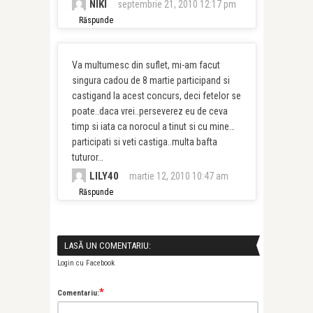
NIKI
septembrie 21, 2010 12:17 pm
Răspunde
Va multumesc din suflet, mi-am facut
singura cadou de 8 martie participand si
castigand la acest concurs, deci fetelor se
poate..daca vrei..perseverez eu de ceva
timp si iata ca norocul a tinut si cu mine…
participati si veti castiga..multa bafta
tuturor…
LILY40
martie 12, 2010 10:47 am
Răspunde
LASĂ UN COMENTARIU:
Login cu Facebook
*
Comentariu: