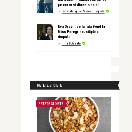
pe ecran și dincolo de el
de
revistatango.ro Marea Dragoste
Eva Green, de la fata Bond la
Miss Peregrine, stăpâna
timpului
de
Irina Botezatu
RETETE SI DIETE
RETETE SI DIETE