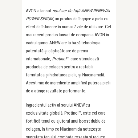
AVON a lansat
noul ser de față ANEW RENEWAL
POWER SERUM,
un produs de îngrijire a pielii cu
efect de întinerire în numai 7 zile de utilizare. Cel
mai recent produs lansat de compania AVON în
cadrul gamei ANEW are la bază tehnologia
patentată și câștigătoare de premii
internaționale,
Protinol™
, care stimulează
producția de colagen pentru a restabili
fermitatea și hidratarea pielii, și Niacinamidă.
Acest mix de ingrediente amplifică puterea pielii
de a atinge rezultate performante.
Ingredientul activ al serului ANEW cu
exclusivitate globală, Protinol™, este cel care
fortifică tenul cu ajutorul unui boost dublu de
colagen, în timp ce Niacinamida netezește
suprafața tenului, combate roșeața și reduce