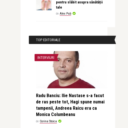
pentru slăbit asupra sănătății
tale
de
Alex Pub
TOP EDITORIALE
INTERVIURI
Radu Banciu: Ilie Nastase s-a facut
de ras peste tot, Hagi spune numai
tampenii, Andreea Raicu era ca
Monica Columbeanu
de
Corina Stoica