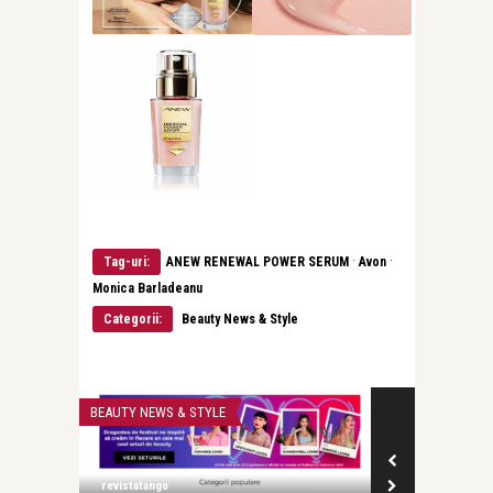
·
·
Tag-uri:
ANEW RENEWAL POWER SERUM
Avon
Monica Barladeanu
Categorii:
Beauty News & Style
BEAUTY NEWS & STYLE
RECOMANDAREA Z
revistatango
revistatango