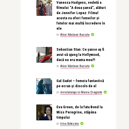
Vanessa Hudgens, vedetă a
filmului “A doua șansă”, alături
de Jennifer Lopez: Filmul
acesta va oferi femeilor și
fetelor mai multă încredere în
ele
de
Alice Năstase Buciuta
Sebastian Stan: Ce șanse aș fi
avut să ajung la Hollywood,
dacă nu era mama mea?!
de
Alice Năstase Buciuta
Gal Gadot – femeia fantastică
pe ecran și dincolo de el
de
revistatango.ro Marea Dragoste
Eva Green, de la fata Bond la
Miss Peregrine, stăpâna
timpului
de
Irina Botezatu