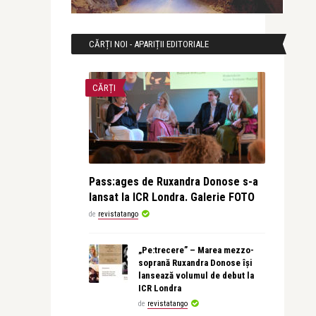
CĂRȚI NOI - APARIȚII EDITORIALE
CĂRȚI
Pass:ages de Ruxandra Donose s-a
lansat la ICR Londra. Galerie FOTO
de
revistatango
„Pe:trecere” – Marea mezzo-
soprană Ruxandra Donose își
lansează volumul de debut la
ICR Londra
de
revistatango