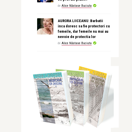
de
Alice Năstase Buciuta
AURORA LIICEANU: Barbatii
inca doresc sa fie protectori cu
femeile, dar femeile nu mai au
nevoie de protectia lor
de
Alice Năstase Buciuta