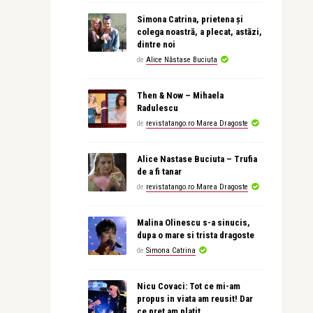
Simona Catrina, prietena și
colega noastră, a plecat, astăzi,
dintre noi
de
Alice Năstase Buciuta
Then & Now – Mihaela
Radulescu
de
revistatango.ro Marea Dragoste
Alice Nastase Buciuta – Trufia
de a fi tanar
de
revistatango.ro Marea Dragoste
Malina Olinescu s-a sinucis,
dupa o mare si trista dragoste
de
Simona Catrina
Nicu Covaci: Tot ce mi-am
propus in viata am reusit! Dar
ce pret am platit…