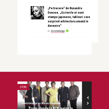
„Pe:trecere” de Ruxandra
Donose. „Scrierile ei sunt
stampe japoneze, tablouri care
surprind arhitectura umană în
devenire”
de
revistatango
STIRI
INTERVIURI
revistatango.ro Marea Dragoste
revistatango.ro
onose.
Trupa olandeza BZN revine la
Luca Nicu