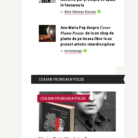
în favoarea ta
de
Alice Năstase Buciuta
Ana-Maria Pop despre 𝐶𝑜𝑣𝑜𝑟
𝑃𝑙𝑎𝑛𝑡𝑒 𝑃𝑜𝑒𝑧𝑖𝑒: de la un shop de
plante de pe terasa Obor la un
proiect artistic interdisciplinar
de
revistatango
CEA MAI FRUMOASA POEZIE
CEA MAI FRUMOASA POEZIE