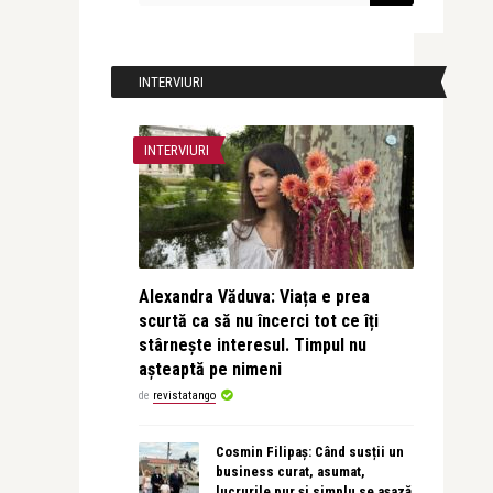
INTERVIURI
INTERVIURI
Alexandra Văduva: Viața e prea
scurtă ca să nu încerci tot ce îți
stârnește interesul. Timpul nu
așteaptă pe nimeni
de
revistatango
Cosmin Filipaș: Când susții un
business curat, asumat,
lucrurile pur și simplu se așază