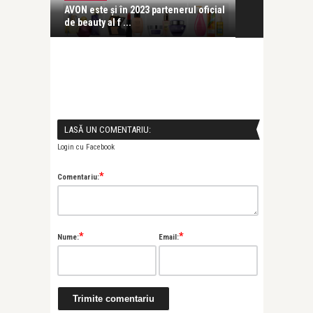
 la
AVON este și în 2023 partenerul oficial
Roșu e pentr
de beauty al f ...
AVON în semn 
LASĂ UN COMENTARIU:
Login cu Facebook
*
Comentariu:
*
*
Nume:
Email: