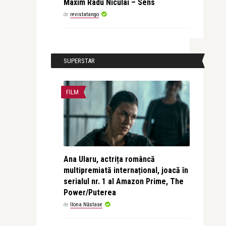
Maxim Radu Niculai – Sens
de
revistatango
SUPERSTAR
FILM
Ana Ularu, actrița româncă
multipremiată internațional, joacă în
serialul nr. 1 al Amazon Prime, The
Power/Puterea
de
Ilona Năstase