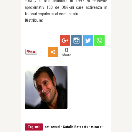
FONPC a fost infiintata in 1997 si reuneste
aproximativ 100 de ONG-uri care activeaza in
folosul copiilor si al comunitatii.
Distribuie:
0
Share
·
·
·
Tag-uri:
act sexual
Catalin Botezatu
minora