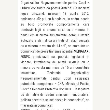
Organizatiilor Neguvernamentale pentru Copil –
FONPC considera ca postul Antena 1 a incalcat
legea difuzand, miercuri 18 aprilie 2012,
emisiunea «Te pui cu blondele», in cadrul careia
au fost promovate comportamente care
contravin legii, si anume sexul cu o minora. In
cadrul emisiunii mai sus amintite, domnul Catalin
Botezatu a afirmat ca a intretinut relatii sexuale
cu o minora in varsta de 14 ani”, se arata intr-un
comunicat de presa transmis agentiei
MEDIAFAX
.
FONPC precizeaza ca, potrivit legislatiei in
vigoare, intretinerea de relatii sexuale cu o
minora cu varsta mai mica de 15 ani constituie
infractiune. “Federatia Organizatiilor
Neguvernamentale pentru Copil sesizeaza
autoritatile competente – CNA, Ministerul Public,
Directia Generala Protectia Copilului – in legatura
cu afirmatiile din cadrul emisiunii mentionate si
solicita acestora sa actioneze in consecinta”, se
mai arata in comunicat.