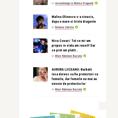
de
revistatango.ro Marea Dragoste
Malina Olinescu s-a sinucis,
dupa o mare si trista dragoste
de
Simona Catrina
Nicu Covaci: Tot ce mi-am
propus in viata am reusit! Dar
ce pret am platit…
de
Alice Năstase Buciuta
AURORA LIICEANU: Barbatii
inca doresc sa fie protectori cu
femeile, dar femeile nu mai au
nevoie de protectia lor
de
Alice Năstase Buciuta