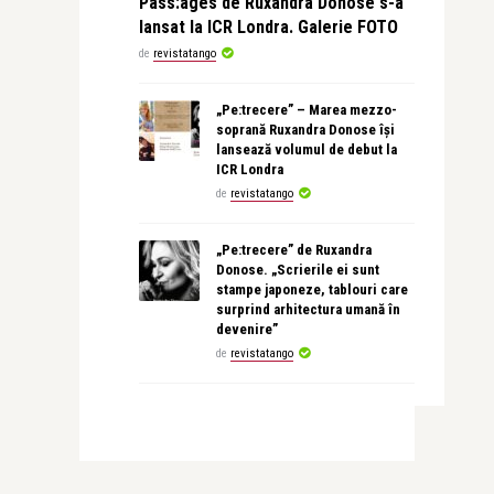
Pass:ages de Ruxandra Donose s-a
lansat la ICR Londra. Galerie FOTO
de
revistatango
„Pe:trecere” – Marea mezzo-
soprană Ruxandra Donose își
lansează volumul de debut la
ICR Londra
de
revistatango
„Pe:trecere” de Ruxandra
Donose. „Scrierile ei sunt
stampe japoneze, tablouri care
surprind arhitectura umană în
devenire”
de
revistatango