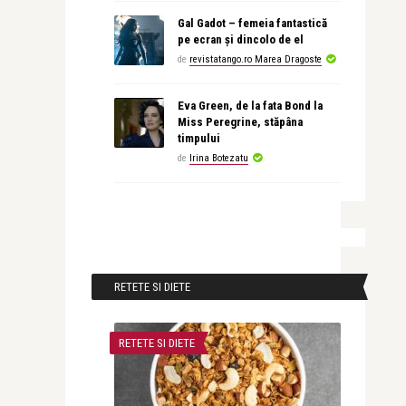
Gal Gadot – femeia fantastică
pe ecran și dincolo de el
de
revistatango.ro Marea Dragoste
Eva Green, de la fata Bond la
Miss Peregrine, stăpâna
timpului
de
Irina Botezatu
RETETE SI DIETE
RETETE SI DIETE