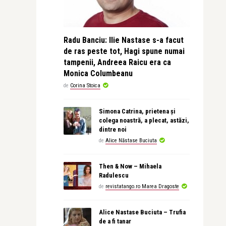
Radu Banciu: Ilie Nastase s-a facut
de ras peste tot, Hagi spune numai
tampenii, Andreea Raicu era ca
Monica Columbeanu
de
Corina Stoica
Simona Catrina, prietena și
colega noastră, a plecat, astăzi,
dintre noi
de
Alice Năstase Buciuta
Then & Now – Mihaela
Radulescu
de
revistatango.ro Marea Dragoste
Alice Nastase Buciuta – Trufia
de a fi tanar