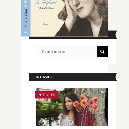
CAUTĂ ÎN SITE
INTERVIURI
INTERVIURI