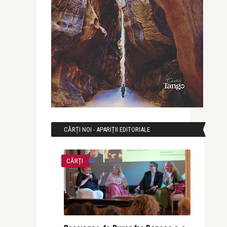
CĂRȚI NOI - APARIȚII EDITORIALE
CĂRȚI