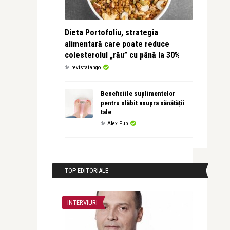
Dieta Portofoliu, strategia
alimentară care poate reduce
colesterolul „rău” cu până la 30%
de
revistatango
Beneficiile suplimentelor
pentru slăbit asupra sănătății
tale
de
Alex Pub
TOP EDITORIALE
INTERVIURI