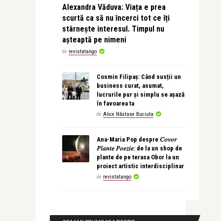
Alexandra Văduva: Viața e prea
scurtă ca să nu încerci tot ce îți
stârnește interesul. Timpul nu
așteaptă pe nimeni
de
revistatango
Cosmin Filipaș: Când susții un
business curat, asumat,
lucrurile pur și simplu se așază
în favoarea ta
de
Alice Năstase Buciuta
Ana-Maria Pop despre 𝐶𝑜𝑣𝑜𝑟
𝑃𝑙𝑎𝑛𝑡𝑒 𝑃𝑜𝑒𝑧𝑖𝑒: de la un shop de
plante de pe terasa Obor la un
proiect artistic interdisciplinar
de
revistatango