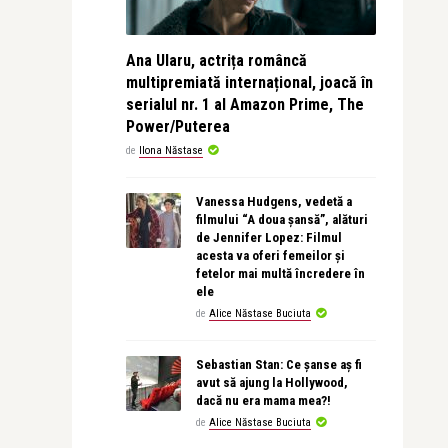
Ana Ularu, actrița româncă
multipremiată internațional, joacă în
serialul nr. 1 al Amazon Prime, The
Power/Puterea
de
Ilona Năstase
Vanessa Hudgens, vedetă a
filmului “A doua șansă”, alături
de Jennifer Lopez: Filmul
acesta va oferi femeilor și
fetelor mai multă încredere în
ele
de
Alice Năstase Buciuta
Sebastian Stan: Ce șanse aș fi
avut să ajung la Hollywood,
dacă nu era mama mea?!
de
Alice Năstase Buciuta