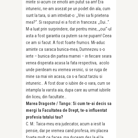
minte si-acum ce emotii am putut sa am! Era
intuneric, ne-am asezat pe un podet din ala, cum
sunt la tara, si am intrebat-o: „Vrei sa fii prietena
mea?“. Si raspunsul ei a fost in franceza: „Oui…“.
M-a luat prin surprindere, dar pentru mine, „oui“-ul
asta a fost garantia ca putem sa ne pupam! Ceea
ce am si facut. A fost foarte frumos. Mi-aduc
aminte ca saraca bunica-mea, Dumnezeu s-o
ierte – bunica din partea mamei – in fiecare seara
venea disperata acasa la fata respectiva, acolo
unde pierdeam eu vremea vesnic, si se ruga de
mine sa mai vin acasa, ca s-a facut tarziu si
intuneric… A fost doar o iubire de-o vara, cum se
intampla la varsta aia, dupa care au urmat iubirile
din liceu, din facultate…
Marea Dragoste / Tango: Si cum te-ai decis sa
mergi la Facultatea de Drept, te-a influentat
profesia tatalui tau?
C. M.: Taica-meu era judecator, acum a iesit la
pensie, dar pe vremea cand profesa, imi placea
foarte mult ce facea, ma du­ceam des la el la