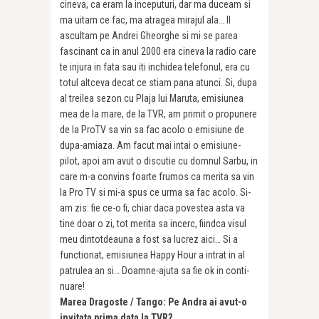
cineva, ca eram la inceputuri, dar ma duceam si
ma uitam ce fac, ma atragea mirajul ala… Il
ascultam pe Andrei Gheorghe si mi se parea
fascinant ca in anul 2000 era cineva la radio care
te injura in fata sau iti inchidea telefonul, era cu
totul altceva decat ce stiam pana atunci. Si, dupa
al treilea sezon cu Plaja lui Maruta, emisiunea
mea de la mare, de la TVR, am primit o propu­nere
de la ProTV sa vin sa fac acolo o emisiune de
dupa-amiaza. Am facut mai intai o emisiune-
pilot, apoi am avut o discutie cu domnul Sarbu, in
care m-a convins foarte frumos ca merita sa vin
la Pro TV si mi-a spus ce urma sa fac acolo. Si-
am zis: fie ce-o fi, chiar daca povestea asta va
tine doar o zi, tot merita sa incerc, fiindca visul
meu dintotdeauna a fost sa lucrez aici… Si a
functionat, emisiunea Happy Hour a intrat in al
patrulea an si… Doamne-ajuta sa fie ok in conti­
nuare!
Marea Dragoste / Tango: Pe Andra ai avut-o
invitata prima data la TVR?