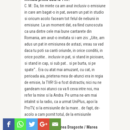
C. M.: Da, tin minte ca am avut inclusiv o emisiune
in care am bagat-o in pat, aveam un pat in studio
si oricum acolo faceam tot felul de nebunii in
emisiune. La un moment dat, ea fiind cunoscuta
ca una dintre cele mai bune cantarete din
Romania, am avut-o invitata si i-am zis: „Uite, am
adus un pat in emisiunea de astazi, vreau sa vad
daca tu poti sa canti oriunde, in orice conditii, in
orice pozitie… inclusiv in pat, si stand in picioare,
si stand in cap, si sub pat… si pe burta, si pe
spate“… Era cu atat mai amuzant, cu cat, in
perioada aia, prietena mea de-atunci era in regia
de emisie, la TVR! Si-a fost distractiv, nici nu ne
gandeam noi atunci ca va fi ceva intre noi, ma
refer la mine si la Andra. Pe urma ne-am mai
intalnit si la radio, ca a urmat UniPlus, apoi la
ProTV, si la emisiunile de la mare… de fapt, de-
acolo a cam pornit totul, de la emisiunile
estivale…
Marea Dragoste / Marea Dragoste / Marea