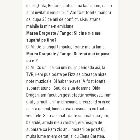
de el: „Gata, Benone, poti sa ma lasi acum, ca eu
sunt invitatul emisiunii!“. Am fost foarte mandru
ca, dupa 35 de ani de conflict, si-au strans
mainile la mine-n emisiune.
Marea Dragoste / Tango: Si cine s-a mai
suparat pe tine?
C. M.: De-a lungul timpului, foarte multa lume.
Marea Dragoste / Tango: Si te-ai mai impacat
cu ei?
C. M.: Cu unii da, cu unii nu. In perioada aia, la
TVR, l-am pus odata pe Fizz sa citeasca niste
note muzicale. Si habar n-avea! A fost foarte
suparat atunci. Sau, de ziua doamnei Dida
Dragan, am facut un gest efectiv nevinovat, i-am
urat „la multi ani“ in emisiune, precizand si in ce
an s-a nascut, fiindca asa obisnuiam cu toate
vedetele. Si m-a sunat foarte suparata, ca „bai,
baiatule, artistii n-au varsta!“, era neagra de
suparare ca i-am zis anul nasterii pe post! Cu
multa lume m-am certat, si cu Elena Carstea,