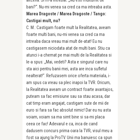
bani?“. Nu-mi venea sa cred ca ma intreaba asta.
Marea Dragoste / Marea Dragoste / Tango:
Castigai mult, nu?
C. M.: Castigam foarte mult la Realita­tea, aveam
foarte multi bani, nu-mi venea sa cred ca ma
intreaba daca vreau mai mult de-atat! Eu nu
castigasem niciodata atat de multi bani. Stiu ca
atunci i-a che­mat pe mai multi de la Realitatea si
le-a spus: „Mai, vedeti? Asta e singurul care nu
sta aici pentru banii mei, asta are inca sufletul
nealterat!“. Refuzasem orice oferta materiala, i-
am spus ca vreau sa plec inapoi la TVR. Oricum,
la Realitatea aveam un contract foarte avantajos,
puteam sa fac emisiune sau sa stau acasa, dar
cat timp eram angajat, castigam sute de mii de
euro si fara sa fac absolut nimic! Dar eu nu asta
voiam, voiam sa ma simt bine si sa-mi placa
ceea ce fac! Adevarul e ca, inca de cand
dadusem concurs prima oara la TVR, visul meu a
fost sa ajung la ProTV. Unii ma banuiesc ca spun