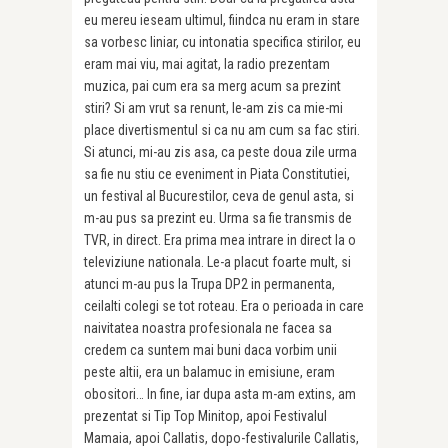
eu mereu ieseam ultimul, fiindca nu eram in stare
sa vorbesc liniar, cu intonatia specifica stirilor, eu
eram mai viu, mai agitat, la radio prezentam
muzica, pai cum era sa merg acum sa prezint
stiri? Si am vrut sa renunt, le-am zis ca mie-mi
place divertismentul si ca nu am cum sa fac stiri.
Si atunci, mi-au zis asa, ca peste doua zile urma
sa fie nu stiu ce eveniment in Piata Constitutiei,
un festival al Bucurestilor, ceva de genul asta, si
m-au pus sa prezint eu. Urma sa fie transmis de
TVR, in direct. Era prima mea intrare in direct la o
televiziune nationala. Le-a placut foarte mult, si
atunci m-au pus la Trupa DP2 in permanenta,
ceilalti colegi se tot roteau. Era o perioada in care
naivitatea noastra profesionala ne facea sa
credem ca suntem mai buni daca vorbim unii
peste altii, era un balamuc in emisiune, eram
obositori… In fine, iar dupa asta m-am extins, am
prezentat si Tip Top Minitop, apoi Festivalul
Mamaia, apoi Callatis, dopo-festivalurile Callatis,