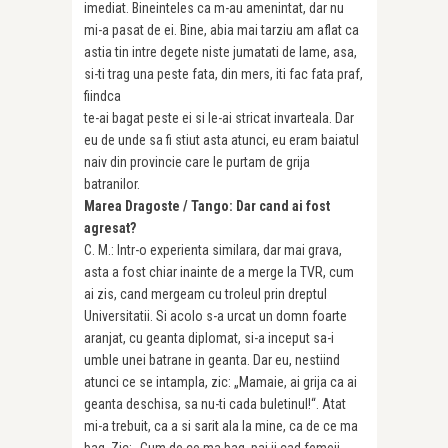
imediat. Bineinteles ca m-au amenintat, dar nu
mi-a pasat de ei. Bine, abia mai tarziu am aflat ca
astia tin intre degete niste jumatati de lame, asa,
si-ti trag una peste fata, din mers, iti fac fata praf,
fiindca
te-ai bagat peste ei si le-ai stricat invarteala. Dar
eu de unde sa fi stiut asta atunci, eu eram baiatul
naiv din provincie care le purtam de grija
batranilor.
Marea Dragoste / Tango: Dar cand ai fost
agresat?
C. M.: Intr-o experienta similara, dar mai grava,
asta a fost chiar inainte de a merge la TVR, cum
ai zis, cand mergeam cu troleul prin dreptul
Universitatii. Si acolo s-a urcat un domn foarte
aranjat, cu geanta diplomat, si-a inceput sa-i
umble unei batrane in geanta. Dar eu, nestiind
atunci ce se intampla, zic: „Mamaie, ai grija ca ai
geanta deschisa, sa nu-ti cada buletinul!“. Atat
mi-a trebuit, ca a si sarit ala la mine, ca de ce ma
bag. Zic: „Cum de ce ma bag, pai ii cad femeii