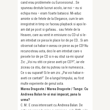
cand erau problemele cu Eurovisionul… Se
spuneau destule lucruri acolo, iar noi – eu si
echipa mea – eram foarte bataiosi. Mi-aduc
aminte si de fetele de la Elegance, cum le-am
inregistrat in timp ce faceau playback si apoi le-
am dat pe post si gafaiau… sau fetele de la
Heaven, care au venit in emisiune cu CD-ul si le-
am intrebat ce piesa le place lor de pe CD… Si am
observat ca habar n-aveau ce piese au pe CD! Nu
recunosteau asta, deci le-am intrebat care-s
piesele lor de pe CD si n-au stiut sa-mi spuna!
Zic: „Voi nu stiti ce piese aveti pe CD?!“, iar ele
ziceau ca stiu, dar nu puteau sa le numeasca…
Ce s-au suparat! Si le-am zis: „Pai voi habar n-
aveti ce cantati!“. De-a lungul timpului, au fost
multe experiente de genul asta.
Marea Dragoste / Marea Dragoste / Tango: Cu
Andreea Balan te-ai mai impacat, pana la
urma?
C. M.: E ceva interesant cu Andreea Balan. De