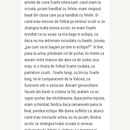
aminte de ceva foarte interesant: cand eram la
scoala, jucam handbal cu fetele, eram singurul
baiat din clasa care juca handbal cu fetele. Si
cand erau meciuri de fotbal pe terenul scolii si se
strangea toata lumea acolo, eu eram foarte
revoltat ca nu voiau sa ma bage in echipa, ca
daca nu ma antrenam niciodata cu baietii, ziceau
„pai cum sa te bagam pe tine in echipa?!“. In fine,
pana la urma, prindeam rol de portar, tin minte ca
aveam niste manusi din alea ca de sudor, asa
erau, si o tinuta de fotbal foarte ciudata, cu
pantaloni scurti… foarte lungi, cu tricou foarte
lung, mi le cumparasem de la Valcea, ca
fusesem intr-o excursie. Aveam genunchiere
facute din buret si cotiere la fel, aratam ca un
super-portar, dar intotdeauna, dupa prima repriza,
eram schimbat, fiindca daca ramaneam pana la
final, pierdea echipa. Ma durea sufletul ca, atunci
cand erau meciurile astea, eu nu jucam, fiindca
acolo se strangea toata scoala si veneau
inclusiv toate fetele si stateau pe margine si…