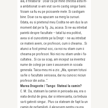
aia, e treaba ta“. Doar ca pe mine chestia asta m-
a ambi­tio­nat si-am vrut sa-mi castig singur banii.
Voiam sa fiu eu pe picioarele mele. Si castigam
bine. Doar ca nu apucam sa merg la cursuri.
Odata, eu si prietenul meu Codita ne-am dus la un
moment dat pe la Tg. Jiu, acasa. Si ne-au intrebat
pa­rintii despre facultate – tatal lui era po­litist,
avea si el cunostinte pe la Drept – ne-au intrebat
ce materii avem, ce profesori, cum ii cheama… Si
atunci a fost pri­mul soc, ca noi nu stiam cum ii
cheama pe profesori. Noi nici nu stiam unde-i fa­
cultatea… Si ca sa scap, am inceput sa inventez
nume de colegi pe care ii avu­sesem in scoala
generala. Taica-meu mi-a zis: „Ma, speram totusi
sa fie o facultate serioasa, dar nu cunosc niciun
profesor din astia…“.
Marea Dragoste / Tango: Stateai la camin?
C. M.: Da, stateam la camin in perioada aia, era o
viata destul de grea, dar si interesanta, ca trebuia
sa-ti gatesti singur… Plus ca stateam de fapt la un
ca­min de nefamilisti, il alesesem pentru ca era