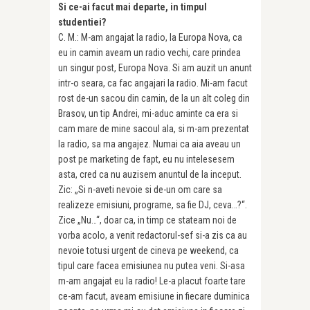
Si ce-ai facut mai departe, in timpul
studentiei?
C. M.: M-am angajat la radio, la Europa Nova, ca
eu in camin aveam un radio vechi, care prindea
un singur post, Europa Nova. Si am auzit un anunt
intr-o seara, ca fac angajari la radio. Mi-am fa­cut
rost de-un sacou din camin, de la un alt coleg din
Brasov, un tip Andrei, mi-aduc aminte ca era si
cam mare de mine sacoul ala, si m-am prezentat
la radio, sa ma angajez. Numai ca aia aveau un
post pe marketing de fapt, eu nu intelesesem
asta, cred ca nu auzisem anuntul de la inceput.
Zic: „Si n-aveti nevoie si de-un om care sa
realizeze emisiuni, programe, sa fie DJ, ceva…?“.
Zice „Nu…“, doar ca, in timp ce stateam noi de
vorba acolo, a venit redactorul-sef si-a zis ca au
nevoie totusi urgent de cineva pe weekend, ca
tipul care facea emisiunea nu putea veni. Si-asa
m-am angajat eu la radio! Le-a placut foarte tare
ce-am facut, aveam emisiune in fiecare duminica