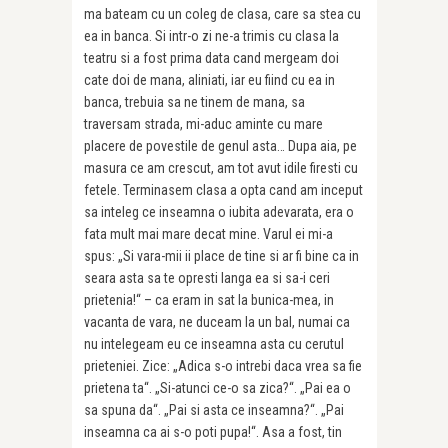
ma bateam cu un coleg de clasa, care sa stea cu
ea in banca. Si intr-o zi ne-a trimis cu clasa la
teatru si a fost prima data cand mergeam doi
cate doi de mana, aliniati, iar eu fiind cu ea in
banca, trebuia sa ne tinem de mana, sa
traversam strada, mi-aduc aminte cu mare
placere de povestile de genul asta… Dupa aia, pe
masura ce am crescut, am tot avut idile firesti cu
fetele. Terminasem clasa a opta cand am inceput
sa inteleg ce inseamna o iubita adevarata, era o
fata mult mai mare decat mine. Varul ei mi-a
spus: „Si vara-mii ii place de tine si ar fi bine ca in
seara asta sa te opresti langa ea si sa-i ceri
prietenia!“ – ca eram in sat la bunica-mea, in
vacanta de vara, ne duceam la un bal, numai ca
nu intelegeam eu ce inseamna asta cu cerutul
prieteniei. Zice: „Adica s-o intrebi daca vrea sa fie
prietena ta“. „Si-atunci ce-o sa zica?“. „Pai ea o
sa spuna da“. „Pai si asta ce inseamna?“. „Pai
inseamna ca ai s-o poti pupa!“. Asa a fost, tin