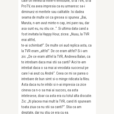
cate ori venea la mine-n emisiune, si la TVR, si la
ProTV, ea avea impresia ca eu urmaresc sa-i
diminuez ei meritele sau calitatile. Isi dadea
seama de multe ori ca gresea si spunea: „Bai,
Maruta, n-am avut minte-n cap, imi pare rau, dar
asa sunt eu, nu stiu ce…“. Si ultima data cand a
fost invitata la Happy Hour, zicea: „Nuuu, la TVR
erai altfel,
te-ai schimbat!“. De multe ori aud replica asta, ca
la TVR eram „altfel“. De ce eram altfel? Si i-am
zis: „De ce eram altfel la TVR, Andreea Balan, ca
te intrebam daca mai stii sa canti? Aici te-am
intrebat daca o sa mai ai vreodata succesul pe
care l-ai avut cu André“. Ceea ce mi se parea o
intrebare de bun simt si-o minge ridicata la fileu.
Asta daca nu te inhibi si n-ai impresia ca zice
cineva ca n-o sa mai ai succes, ea asta
intelesese, doar ca asta era cu totul alta discutie.
Zic: „Iti placea mai mult la TVR, cand iti spuneam
toata ziua ca nu stii sa canti?“. Stia ca am
dreptate, dar nu stiu ce era cu ea.