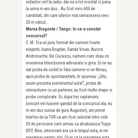
redactor-sef la radio, dar ea a tot insistat si pana
la urma m-am dus… Au fost vreo 600 de
candidati, din care ulterior mai ramasesera vreo
20 in calcul…
Marea Dragoste / Tango: In ce-a constat
concursul?
C. M.: Era un juriu format din oameni foarte
exigenti, Ioana Bogdan, Sanda Visan, Aurora
Andronache, Ilie Ciurascu, oameni care stiau ce
inseamna televiziu­nea adevarata si grea. Si ne-au
dat proba de vorbit in fata camerei si ne filmau,
apoi proba de spontaneitate, iti spuneau: „Uite,
acum prezinta evenimentul asta!“, proba de
interactiune cu un partener, au fost multe etape si
probe complicate. Si, dupa trei saptamani,
(oricum imi luasem gandul de la concursul ala, eu
m-am dus numai de gura Augustei), am primit
telefon de la TVR ca am fost selectat intre cele
20 de persoane care urmau sa alcatuiasca Trupa
DP2. Bine, interesant era ca in timpul asta, ei ne
pregateau pentru stiri. Doar ca la pregatirea asta