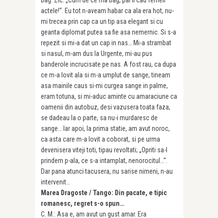
actele!“. Eu tot n-aveam habar ca ala era hot, nu-
mi trecea prin cap ca un tip asa elegant si cu
geanta diplomat putea sa fie asa nemernic. Si s-a
repezit si mi-a dat un cap in nas… Mi-a strambat
si nasul, m-am dus la Urgente, mi-au pus
banderole incrucisate pe nas. A fost rau, ca dupa
ce m-a lovit ala si m-a umplut de sange, tineam
asa mainile caus si-mi curgea sange in palme,
eram totuna, si mi-aduc aminte cu amaraciune ca
oamenii din autobuz, desi vazusera toata faza,
se dadeau la o parte, sa nu-i murdaresc de
sange… Iar apoi, la prima statie, am avut noroc,
ca asta care m-a lovit a coborat, si pe urma
devenisera viteji toti, tipau revoltati; „Opriti sa-l
prindem p-ala, ce s-a intamplat, nenorocitul…“.
Dar pana atunci tacusera, nu sarise nimeni, n-au
intervenit…
Marea Dragoste / Tango: Din pacate, e tipic
romanesc, regret s-o spun…
C. M.: Asa e, am avut un gust amar. Era