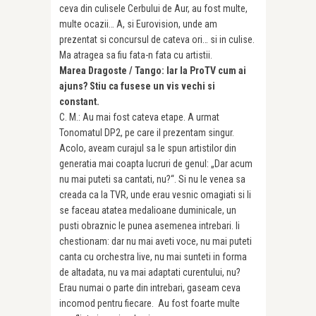
ceva din culisele Cerbului de Aur, au fost multe,
multe ocazii… A, si Eurovision, unde am
prezentat si concursul de cateva ori… si in culise.
Ma atragea sa fiu fata-n fata cu artistii.
Marea Dragoste / Tango: Iar la ProTV cum ai
ajuns? Stiu ca fusese un vis vechi si
constant.
C. M.: Au mai fost cateva etape. A urmat
Tonomatul DP2, pe care il prezentam singur.
Acolo, aveam curajul sa le spun artistilor din
generatia mai coapta lucruri de genul: „Dar acum
nu mai puteti sa cantati, nu?“. Si nu le venea sa
creada ca la TVR, unde erau vesnic omagiati si li
se faceau atatea medalioane duminicale, un
pusti obraznic le punea asemenea intrebari. Ii
chestionam: dar nu mai aveti voce, nu mai puteti
canta cu orchestra live, nu mai sunteti in forma
de altadata, nu va mai adaptati curentului, nu?
Erau numai o parte din intrebari, gaseam ceva
incomod pentru fiecare. Au fost foarte multe