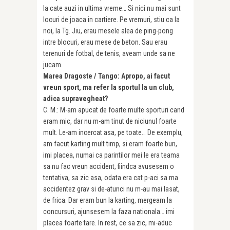
la cate auzi in ultima vreme… Si nici nu mai sunt
locuri de joaca in cartiere. Pe vremuri, stiu ca la
noi, la Tg. Jiu, erau mesele alea de ping-pong
intre blocuri, erau mese de beton. Sau erau
terenuri de fotbal, de tenis, aveam unde sa ne
jucam.
Marea Dragoste / Tango: Apropo, ai facut
vreun sport, ma refer la sportul la un club,
adica supravegheat?
C. M.: M-am apucat de foarte multe sporturi cand
eram mic, dar nu m-am tinut de niciunul foarte
mult. Le-am incercat asa, pe toate… De exemplu,
am facut karting mult timp, si eram foarte bun,
imi placea, numai ca parintilor mei le era teama
sa nu fac vreun accident, fiindca avusesem o
tentativa, sa zic asa, odata era cat p-aci sa ma
accidentez grav si de-atunci nu m-au mai lasat,
de frica. Dar eram bun la karting, mergeam la
concursuri, ajunsesem la faza nationala… imi
placea foarte tare. In rest, ce sa zic, mi-aduc