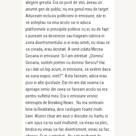
alegere gresita. Era un post de stiri, aveau un
anumit gen de public, nu era genul meu de target.
Aduceam inclusiv politicieni in emisiune, dar ei
se asteptau sa vina acolo sa-si aduca
platformele si principiile politice cu ei, eu de fapt
ii puneam sa deseneze sau trageam rubrica in
zona divertismentului si ei erau uimiti, nu stiau ce
sa creada, erau derutati. A venit odata Mircea
Geoana in emisiune. Si l-am intrebat: „Domnu’
Geoana, sunteti prieten cu domnu’ Iliescu? Hai
sa-i dati un bip acum, in emisiune, sa vedem daca
va suna inapoi, vreti?“. Asta faceam, adica erau
pusi in alte ipostaze. Dar mi-am dat seama ca
aproape nimic din ceea ce faceam acolo nu era
pentru sufletul meu. Era o emisiune vesnic
intrerupta de Breaking News… Nu ma simteam
bine la Realitatea, desi castigam foarte multi
bani. Atunci chiar am avut o discutie cu Vantu si
i-am spus ca nu sunt multumit, ca vreau sa plec,
fiindca eu vreau sa fac divertisment, vreau sa fac
altceva. Si m-a intrebat: „Nu esti multumit de