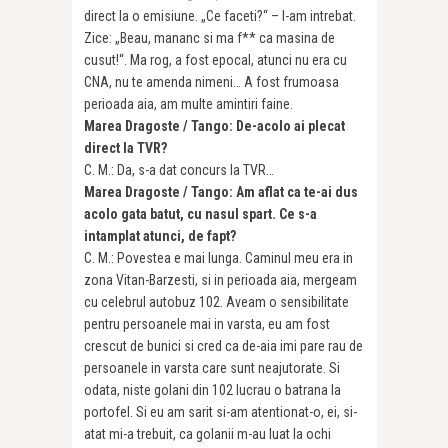
direct la o emisiune. „Ce faceti?“ – l-am intrebat.
Zice: „Beau, mananc si ma f** ca masina de
cusut!“. Ma rog, a fost epocal, atunci nu era cu
CNA, nu te amenda nimeni… A fost frumoasa
perioada aia, am multe amintiri faine.
Marea Dragoste / Tango: De-acolo ai plecat
direct la TVR?
C. M.: Da, s-a dat concurs la TVR…
Marea Dragoste / Tango: Am aflat ca te-ai dus
acolo gata batut, cu nasul spart. Ce s-a
intamplat atunci, de fapt?
C. M.: Povestea e mai lunga. Caminul meu era in
zona Vitan-Barzesti, si in perioada aia, mergeam
cu celebrul autobuz 102. Aveam o sensibilitate
pentru persoanele mai in varsta, eu am fost
crescut de bunici si cred ca de-aia imi pare rau de
persoanele in varsta care sunt neajutorate. Si
odata, niste golani din 102 lucrau o batrana la
portofel. Si eu am sarit si-am atentionat-o, ei, si-
atat mi-a trebuit, ca golanii m-au luat la ochi