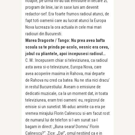
noapte, pe urma mi-au dat emisiune in fiecare zi,
program de linie, iar in sase luni am devenit
redactor-sef. Era foarte frumos radioul atunci, de
fapt toti oamenii care au lucrat atunci la Europa
Nova lucreaza la ora actuala in cele mai mari
radiouri din Bucuresti.
Marea Dragoste / Tango: Nu prea avea bafta
scoala sa te prinda pe-acolo, vesnic era ceva,
jobul cu pliantele, apoi incepusesi radioul…
C. M.: Incepusem chiar si televiziunea, ca radioul
asta avea si-o televiziune, Europa Nova, care
avea acoperire maxima in Rahova, mai departe
de Rahova nu cred ca batea. Nu ne stia nici dracu’
in restul Bucurestiului. Aveam o emisiune de
dedicatii muzicale, ca la un moment dat, in toata
televiziunea, eram trei oameni: eu, regizorul de
emisie si un sunetist. Mi-aduc aminte ca era pe
vremea mirajului Florin Calinescu si-am facut rost
de numarul lui de telefon si l-am sunat sa-l
bagam in direct: „Buna seara! Domnu’ Florin
Calinescu?“. Zice: „Da!“, omul nestiind ca e in