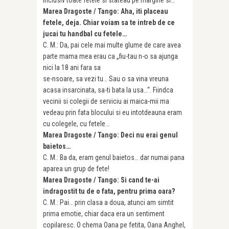
Marea Dragoste / Tango: Aha, iti placeau
fetele, deja. Chiar voiam sa te intreb de ce
jucai tu handbal cu fetele…
C. M.: Da, pai cele mai multe glume de care avea
parte mama mea erau ca „fiu-tau n-o sa ajunga
nici la 18 ani fara sa
se-nsoare, sa vezi tu… Sau o sa vina vreuna
acasa insarcinata, sa-ti bata la usa…“. Fiindca
vecinii si colegii de serviciu ai maica-mii ma
vedeau prin fata blocului si eu intotdeauna eram
cu colegele, cu fetele…
Marea Dragoste / Tango: Deci nu erai genul
baietos…
C. M.: Ba da, eram genul baietos… dar numai pana
aparea un grup de fete!
Marea Dragoste / Tango: Si cand te-ai
indragostit tu de o fata, pentru prima oara?
C. M.: Pai… prin clasa a doua, atunci am simtit
prima emotie, chiar daca era un sentiment
copilaresc. O chema Oana pe fetita, Oana Anghel,