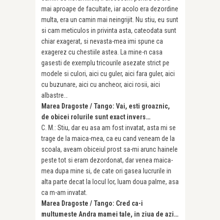
mai aproape de facultate, iar acolo era dezordine
multa, era un camin mai nein­grijit. Nu stiu, eu sunt
si cam meticulos in privinta asta, cateodata sunt
chiar exagerat, si nevasta-mea imi spune ca
exagerez cu chestiile astea. La mine-n casa
gasesti de exemplu tricourile asezate strict pe
modele si culori, aici cu guler, aici fara guler, aici
cu buzunare, aici cu ancheor, aici rosii, aici
albastre…
Marea Dragoste / Tango: Vai, esti groaznic,
de obicei rolurile sunt exact invers…
C. M.: Stiu, dar eu asa am fost invatat, asta mi se
trage de la maica-mea, ca eu cand veneam de la
scoala, aveam obiceiul prost sa-mi arunc hainele
peste tot si eram dezordonat, dar venea maica-
mea dupa mine si, de cate ori gasea lucrurile in
alta parte decat la locul lor, luam doua palme, asa
ca m-am invatat.
Marea Dragoste / Tango: Cred ca-i
multumeste Andra mamei tale, in ziua de azi…