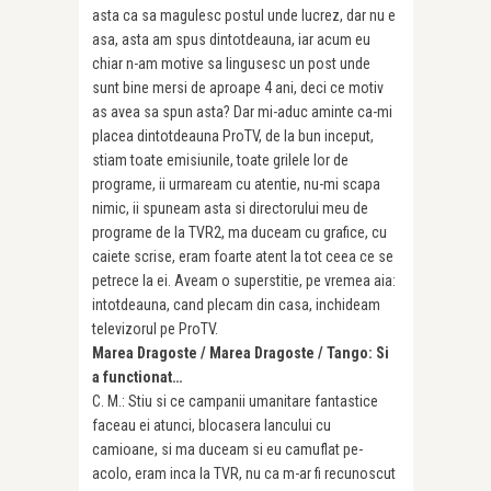
asta ca sa magulesc postul unde lucrez, dar nu e
asa, asta am spus dintotdeauna, iar acum eu
chiar n-am motive sa lingusesc un post unde
sunt bine mersi de aproape 4 ani, deci ce motiv
as avea sa spun asta? Dar mi-aduc aminte ca-mi
placea dintotdeauna ProTV, de la bun inceput,
stiam toate emisiunile, toate grilele lor de
programe, ii urmaream cu atentie, nu-mi scapa
nimic, ii spuneam asta si directorului meu de
programe de la TVR2, ma duceam cu grafice, cu
caiete scrise, eram foarte atent la tot ceea ce se
petrece la ei. Aveam o superstitie, pe vremea aia:
intotdeauna, cand plecam din casa, inchideam
televizorul pe ProTV.
Marea Dragoste / Marea Dragoste / Tango: Si
a functionat…
C. M.: Stiu si ce campanii umanitare fantastice
faceau ei atunci, blocasera Iancului cu
camioane, si ma duceam si eu camuflat pe-
acolo, eram inca la TVR, nu ca m-ar fi recunoscut