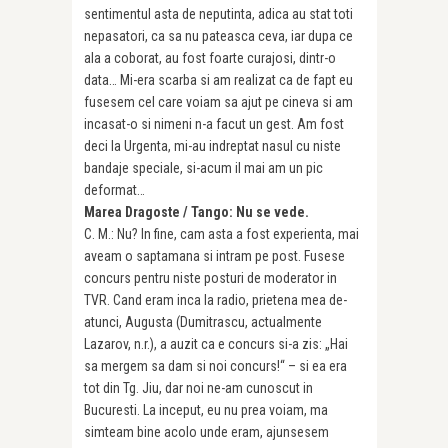
sentimentul asta de neputinta, adica au stat toti
nepasatori, ca sa nu pateasca ceva, iar dupa ce
ala a coborat, au fost foarte curajosi, dintr-o
data… Mi-era scarba si am realizat ca de fapt eu
fusesem cel care voiam sa ajut pe cineva si am
incasat-o si nimeni n-a facut un gest. Am fost
deci la Urgenta, mi-au indreptat nasul cu niste
bandaje speciale, si-acum il mai am un pic
deformat…
Marea Dragoste / Tango: Nu se vede.
C. M.: Nu? In fine, cam asta a fost experienta, mai
aveam o saptamana si intram pe post. Fusese
concurs pentru niste posturi de moderator in
TVR. Cand eram inca la radio, prietena mea de-
atunci, Augusta (Dumitrascu, actualmente
Lazarov, n.r.), a auzit ca e concurs si-a zis: „Hai
sa mergem sa dam si noi concurs!“ – si ea era
tot din Tg. Jiu, dar noi ne-am cunoscut in
Bucuresti. La inceput, eu nu prea voiam, ma
simteam bine acolo unde eram, ajunsesem