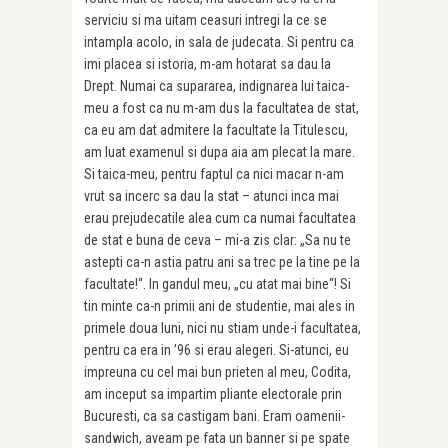
serviciu si ma uitam ceasuri intregi la ce se
intampla acolo, in sala de judecata. Si pentru ca
imi placea si istoria, m-am hotarat sa dau la
Drept. Numai ca supararea, indignarea lui tai­ca-
meu a fost ca nu m-am dus la facultatea de stat,
ca eu am dat admitere la facultate la Titulescu,
am luat examenul si dupa aia am plecat la mare.
Si taica-meu, pentru faptul ca nici macar n-am
vrut sa incerc sa dau la stat – atunci inca mai
erau prejudecatile alea cum ca numai fa­cultatea
de stat e buna de ceva – mi-a zis clar: „Sa nu te
astepti ca-n astia patru ani sa trec pe la tine pe la
facultate!“. In gandul meu, „cu atat mai bine“! Si
tin minte ca-n primii ani de studentie, mai ales in
primele doua luni, nici nu stiam unde-i facultatea,
pentru ca era in ’96 si erau alegeri. Si-atunci, eu
impreuna cu cel mai bun prieten al meu, Codita,
am inceput sa impartim pliante electorale prin
Bucuresti, ca sa castigam bani. Eram oamenii-
sandwich, aveam pe fata un banner si pe spate