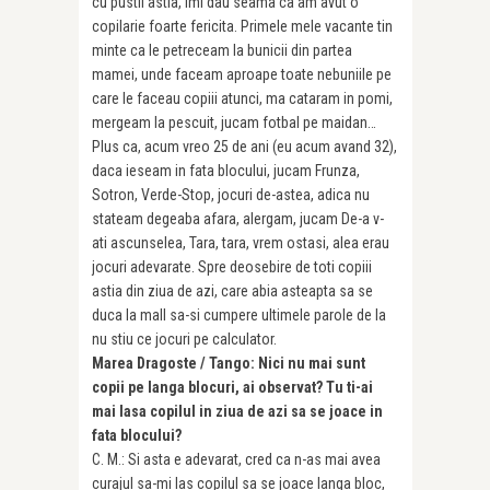
cu pustii astia, imi dau seama ca am avut o
copilarie foarte ferici­ta. Primele mele vacante tin
minte ca le petreceam la bunicii din partea
mamei, unde faceam aproape toate nebuniile pe
care le faceau copiii atunci, ma cataram in pomi,
mergeam la pescuit, jucam fotbal pe maidan…
Plus ca, acum vreo 25 de ani (eu acum avand 32),
daca ieseam in fata blocului, jucam Frunza,
Sotron, Verde-Stop, jocuri de-astea, adica nu
stateam degeaba afara, alergam, jucam De-a v-
ati ascunselea, Tara, tara, vrem ostasi, alea erau
jocuri adevarate. Spre deosebire de toti copiii
astia din ziua de azi, care abia asteapta sa se
duca la mall sa-si cumpere ultimele parole de la
nu stiu ce jocuri pe calculator.
Marea Dragoste / Tango: Nici nu mai sunt
copii pe langa blocuri, ai observat? Tu ti-ai
mai lasa copilul in ziua de azi sa se joace in
fata blocului?
C. M.: Si asta e adevarat, cred ca n-as mai avea
curajul sa-mi las copilul sa se joace langa bloc,