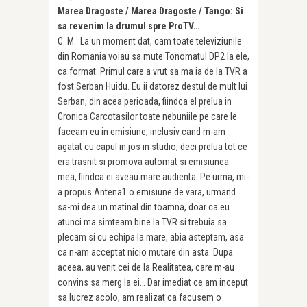
Marea Dragoste / Marea Dragoste / Tango: Si
sa revenim la drumul spre ProTV…
C. M.: La un moment dat, cam toate televiziunile
din Romania voiau sa mute Tonomatul DP2 la ele,
ca format. Primul care a vrut sa ma ia de la TVR a
fost Serban Huidu. Eu ii datorez destul de mult lui
Serban, din acea perioada, fiindca el prelua in
Cronica Carcotasilor toate nebuniile pe care le
faceam eu in emisiu­ne, inclusiv cand m-am
agatat cu capul in jos in studio, deci prelua tot ce
era trasnit si promova automat si emisiunea
mea, fiindca ei aveau mare audienta. Pe urma, mi-
a propus Antena1 o emisiune de vara, urmand
sa-mi dea un matinal din toamna, doar ca eu
atunci ma simteam bine la TVR si trebuia sa
plecam si cu echipa la mare, abia asteptam, asa
ca n-am acceptat nicio mutare din asta. Dupa
aceea, au venit cei de la Realitatea, care m-au
convins sa merg la ei… Dar imediat ce am inceput
sa lucrez acolo, am realizat ca facusem o