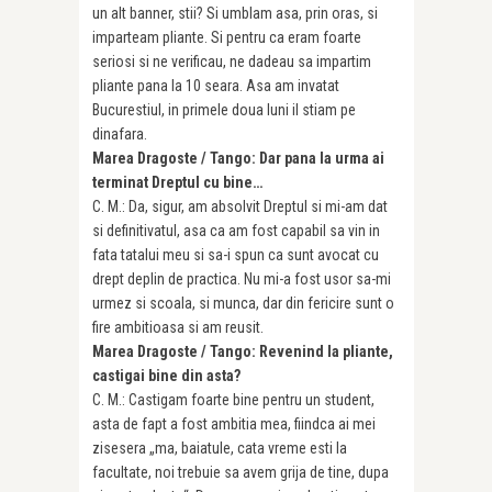
un alt banner, stii? Si umblam asa, prin oras, si
imparteam pliante. Si pentru ca eram foarte
seriosi si ne verificau, ne dadeau sa impartim
pliante pana la 10 seara. Asa am invatat
Bucurestiul, in primele doua luni il stiam pe
dinafara.
Marea Dragoste / Tango: Dar pana la urma ai
terminat Dreptul cu bine…
C. M.: Da, sigur, am absolvit Dreptul si mi-am dat
si definitivatul, asa ca am fost capabil sa vin in
fata tatalui meu si sa-i spun ca sunt avocat cu
drept deplin de practica. Nu mi-a fost usor sa-mi
urmez si scoala, si munca, dar din fericire sunt o
fire ambitioasa si am reusit.
Marea Dragoste / Tango: Revenind la pliante,
castigai bine din asta?
C. M.: Castigam foarte bine pentru un student,
asta de fapt a fost ambitia mea, fiindca ai mei
zisesera „ma, baiatule, cata vreme esti la
facultate, noi trebuie sa avem grija de tine, dupa