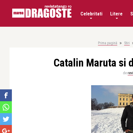
Celebritati
Litere
S
Prima pagină
Stiri
Catalin Maruta si
de
rev