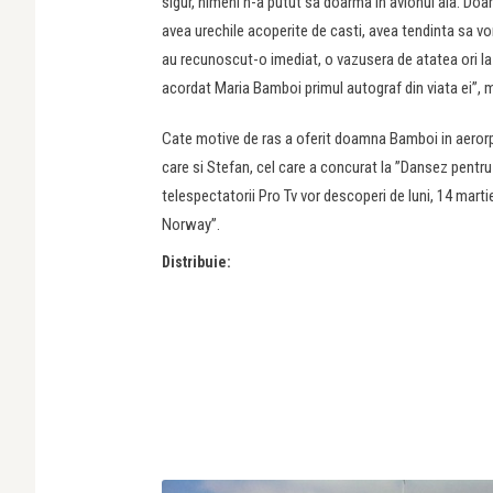
sigur, nimeni n-a putut sa doarma in avionul ala. Do
avea urechile acoperite de casti, avea tendinta sa vo
au recunoscut-o imediat, o vazusera de atatea ori la ”
acordat Maria Bamboi primul autograf din viata ei”,
Cate motive de ras a oferit doamna Bamboi in aerorpot,
care si Stefan, cel care a concurat la ”Dansez pentru
telespectatorii Pro Tv vor descoperi de luni, 14 mar
Norway”.
Distribuie: