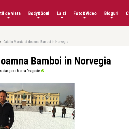
til de viata
Body&Soul
La zi
Foto&Video
Bloguri
C
Catalin Maruta si doamna Bamboi in Norvegia
 doamna Bamboi in Norvegia
istatango.ro Marea Dragoste