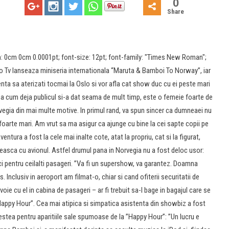
0
Share
: 0cm 0cm 0.0001pt; font-size: 12pt; font-family: "Times New Roman";
Pro Tv lanseaza miniseria internationala “Maruta & Bamboi To Norway”, iar
enta sa aterizati tocmai la Oslo si vor afla cat show duc cu ei peste mari
a cum deja publicul si-a dat seama de mult timp, este o femeie foarte de
rvegia din mai multe motive. In primul rand, va spun sincer ca dumneaei nu
foarte mari. Am vrut sa ma asigur ca ajunge cu bine la cei sapte copii pe
ntura a fost la cele mai inalte cote, atat la propriu, cat si la figurat,
sca cu avionul. Astfel drumul pana in Norvegia nu a fost deloc usor:
nici pentru ceilalti pasageri. ”Va fi un supershow, va garantez. Doamna
 Inclusiv in aeroport am filmat-o, chiar si cand ofiterii securitatii de
voie cu el in cabina de pasageri – ar fi trebuit sa-l bage in bagajul care se
Happy Hour”. Cea mai atipica si simpatica asistenta din showbiz a fost
estea pentru aparitiile sale spumoase de la ”Happy Hour”: ”Un lucru e