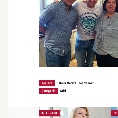
·
Tag-uri:
Catalin Maruta
happy hour
Categorii:
Stiri
INTERVIURI
CE