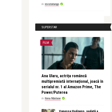
de
revistatango
SUPERSTAR
FILM
Ana Ularu, actrița româncă
multipremiată internațional, joacă în
serialul nr. 1 al Amazon Prime, The
Power/Puterea
de
Ilona Năstase
Vanessa Hudgens, vedetă a