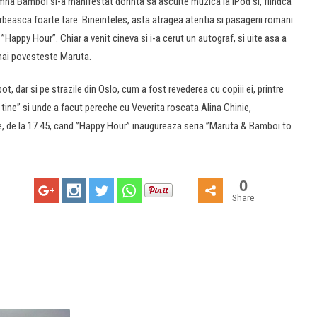
amna Bamboi si-a manifestat dorinta sa asculte muzica la iPod si, fiindca
rbeasca foarte tare. Bineinteles, asta atragea atentia si pasagerii romani
Happy Hour”. Chiar a venit cineva si i-a cerut un autograf, si uite asa a
 mai povesteste Maruta.
 dar si pe strazile din Oslo, cum a fost revederea cu copiii ei, printre
 tine” si unde a facut pereche cu Veverita roscata Alina Chinie,
tie, de la 17.45, cand ”Happy Hour” inaugureaza seria ”Maruta & Bamboi to
0
Share