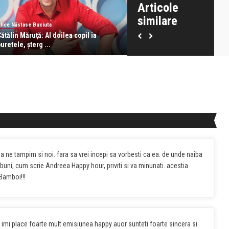
Articole
similare
lice Năstase Buciuta
Alice Năstase Buciuta
ătălin Măruţă: Al doilea copil ia
Andra Măruţă: Am plâns amân
uretele, şterg ...
am aflat că s ...
ne tampim si noi. fara sa vrei incepi sa vorbesti ca ea. de unde naiba
 buni, cum scrie Andreea Happy hour, priviti si va minunati. acestia
 Bamboi!!!
i place foarte mult emisiunea happy auor sunteti foarte sincera si