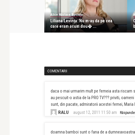
a Dragoste
Alice Năstase Buciuta
A
i de 10 La Măruță!
Liliana Levința: Nu m-aş da pe cea
C
care eram acum dou� ...
b
COMENTARII
daca o mai urmarim mult pe femeia asta riscam sa 
au pescuit-o astia de la PRO TV??? priviti, oameni
sunt, din pacate, admiratorii acestei femei, Maria
RALU
august 12, 2011 11:50 am
Răspunde
doamna bamboi sunt o fana de a dumneavoastra im