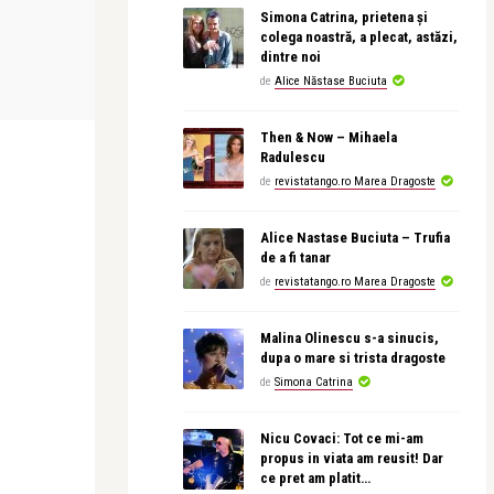
Simona Catrina, prietena și
colega noastră, a plecat, astăzi,
revistatango.ro Marea Dragoste
Alice Năstase B
dintre noi
doi când
Zece citate care te vor convinge sa
Cătălin Măruț
de
Alice Năstase Buciuta
citesti pe nerasufla ...
esenţa vi ...
Then & Now – Mihaela
Radulescu
de
revistatango.ro Marea Dragoste
Alice Nastase Buciuta – Trufia
de a fi tanar
de
revistatango.ro Marea Dragoste
Malina Olinescu s-a sinucis,
dupa o mare si trista dragoste
de
Simona Catrina
Nicu Covaci: Tot ce mi-am
propus in viata am reusit! Dar
ce pret am platit…