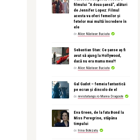
filmului “A doua șansă”, alături
de Jennifer Lopez: Filmul
acesta va oferi femeilor și
fetelor mai multă încredere în
ele
de
Alice Năstase Buciuta
Sebastian Stan: Ce șanse aș fi
avut să ajung la Hollywood,
dacă nu era mama mea?!
de
Alice Năstase Buciuta
Gal Gadot – femeia fantastică
pe ecran și dincolo de el
de
revistatango.ro Marea Dragoste
Eva Green, de la fata Bond la
Miss Peregrine, stăpâna
timpului
de
Irina Botezatu