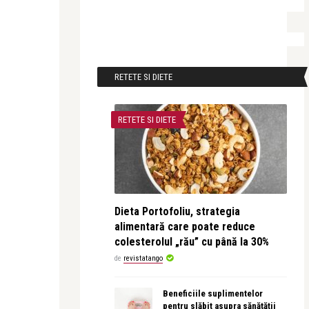
RETETE SI DIETE
RETETE SI DIETE
Dieta Portofoliu, strategia
alimentară care poate reduce
colesterolul „rău” cu până la 30%
de
revistatango
Beneficiile suplimentelor
pentru slăbit asupra sănătății