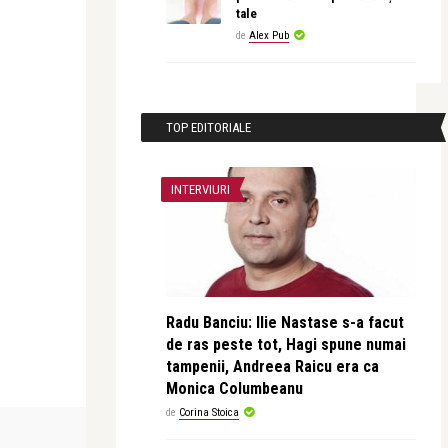
tale
de
Alex Pub
TOP EDITORIALE
INTERVIURI
Radu Banciu: Ilie Nastase s-a facut
de ras peste tot, Hagi spune numai
tampenii, Andreea Raicu era ca
Monica Columbeanu
de
Corina Stoica
RECOMANDAREA ZILEI
INTERVIURI