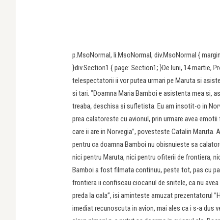
p.MsoNormal, li.MsoNormal, div.MsoNormal { margin
}div.Section1 { page: Section1; }De luni, 14 martie, 
telespectatorii ii vor putea urmari pe Maruta si asist
si tari. ”Doamna Maria Bamboi e asistenta mea si, as
treaba, deschisa si sufletista. Eu am insotit-o in No
prea calatoreste cu avionul, prin urmare avea emotii 
care ii are in Norvegia”, povesteste Catalin Maruta. Ave
pentru ca doamna Bamboi nu obisnuieste sa calatorea
nici pentru Maruta, nici pentru ofiterii de frontiera, 
Bamboi a fost filmata continuu, peste tot, pas cu pas.
frontiera ii confiscau ciocanul de snitele, ca nu avea 
preda la cala”, isi aminteste amuzat prezentatorul ”
imediat recunoscuta in avion, mai ales ca i s-a dus v