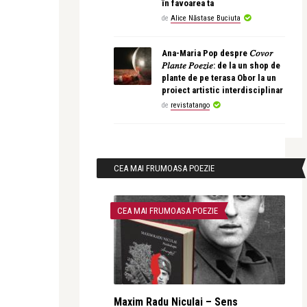
în favoarea ta
de
Alice Năstase Buciuta
Ana-Maria Pop despre 𝐶𝑜𝑣𝑜𝑟
𝑃𝑙𝑎𝑛𝑡𝑒 𝑃𝑜𝑒𝑧𝑖𝑒: de la un shop de
plante de pe terasa Obor la un
proiect artistic interdisciplinar
de
revistatango
CEA MAI FRUMOASA POEZIE
CEA MAI FRUMOASA POEZIE
Maxim Radu Niculai – Sens