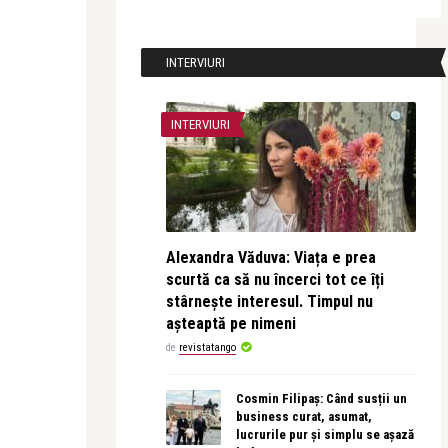
INTERVIURI
INTERVIURI
Alexandra Văduva: Viața e prea
scurtă ca să nu încerci tot ce îți
stârnește interesul. Timpul nu
așteaptă pe nimeni
de
revistatango
Cosmin Filipaș: Când susții un
business curat, asumat,
lucrurile pur și simplu se așază