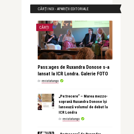
CĂRȚI NOI - APARIȚII EDITORIALE
CĂRȚI
Pass:ages de Ruxandra Donose s-a
lansat la ICR Londra. Galerie FOTO
de
revistatango
„Pe:trecere” – Marea mezzo-
soprană Ruxandra Donose își
lansează volumul de debut la
ICR Londra
de
revistatango