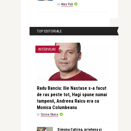
de
Alex Pub
TOP EDITORIALE
INTERVIURI
Radu Banciu: Ilie Nastase s-a facut
de ras peste tot, Hagi spune numai
tampenii, Andreea Raicu era ca
Monica Columbeanu
de
Corina Stoica
Simona Catrina, prietena și