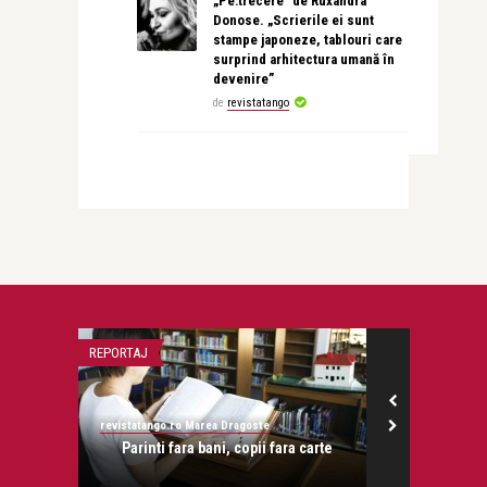
„Pe:trecere” de Ruxandra
Donose. „Scrierile ei sunt
stampe japoneze, tablouri care
surprind arhitectura umană în
devenire”
de
revistatango
REPORTAJ
PICTORIALE
revistatango.ro Marea Dragoste
revistatango.ro
onose.
Parinti fara bani, copii fara carte
Andi Mois
comp