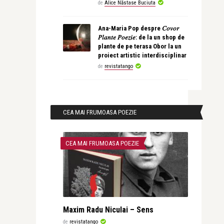
de
Alice Năstase Buciuta
Ana-Maria Pop despre 𝐶𝑜𝑣𝑜𝑟
𝑃𝑙𝑎𝑛𝑡𝑒 𝑃𝑜𝑒𝑧𝑖𝑒: de la un shop de
plante de pe terasa Obor la un
proiect artistic interdisciplinar
de
revistatango
CEA MAI FRUMOASA POEZIE
CEA MAI FRUMOASA POEZIE
Maxim Radu Niculai – Sens
de
revistatango