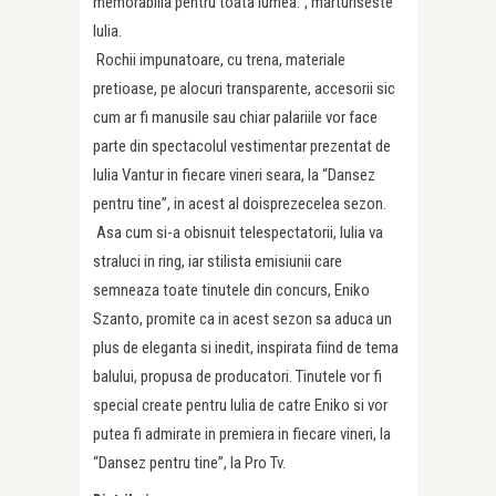
memorabilia pentru toata lumea.”, marturiseste
Iulia.
Rochii impunatoare, cu trena, materiale
pretioase, pe alocuri transparente, accesorii sic
cum ar fi manusile sau chiar palariile vor face
parte din spectacolul vestimentar prezentat de
Iulia Vantur in fiecare vineri seara, la “Dansez
pentru tine”, in acest al doisprezecelea sezon.
Asa cum si-a obisnuit telespectatorii, Iulia va
straluci in ring, iar stilista emisiunii care
semneaza toate tinutele din concurs, Eniko
Szanto, promite ca in acest sezon sa aduca un
plus de eleganta si inedit, inspirata fiind de tema
balului, propusa de producatori. Tinutele vor fi
special create pentru Iulia de catre Eniko si vor
putea fi admirate in premiera in fiecare vineri, la
“Dansez pentru tine”, la Pro Tv.