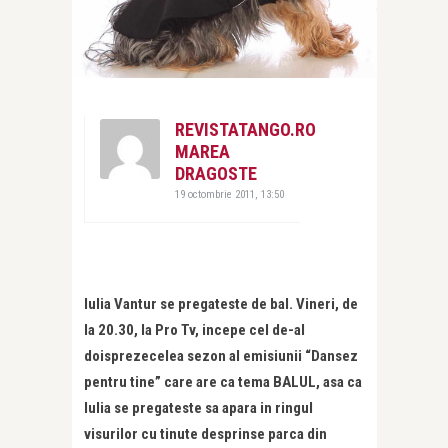
REVISTATANGO.RO
MAREA
DRAGOSTE
19 octombrie 2011, 13:50
Iulia Vantur se pregateste de bal. Vineri, de
la 20.30, la Pro Tv, incepe cel de-al
doisprezecelea sezon al emisiunii “Dansez
pentru tine” care are ca tema BALUL, asa ca
Iulia se pregateste sa apara in ringul
visurilor cu tinute desprinse parca din