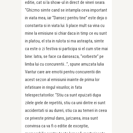
editie, cat si la show-ul in direct de vineri seara.
“Ghizmo simte cand se intampla ceva important
in viata mea, iar “Dansez pentru tine” este deja o
constanta si in viata lui. Ii place mult sa vina cu
mine la emisiune si chiar daca in timp ce eu sunt
in platou, el sta in rulota si ma asteapta, simte
ca este o zi festiva si participa si el cum stie mai
bine: latra, se face ca danseaza, “vorbeste” pe
limba lui cu concurentii…”, spune amuzata Iulia
Vantur care are emotii pentru concurentii din
acest sezon al emisiunii inainte de prima lor
infatisare in ringul visurilor, in fata
telespectatorilor. “Stiu ca sunt epuizati dupa
zilele grele de repetitii, stiu ca unii dintre ei sunt
accidentati si au dureri, stiu ca au temeri in ceea
ce priveste primul dans, jurizarea, insa sunt
convinsa ca va fi o editie de exceptie,