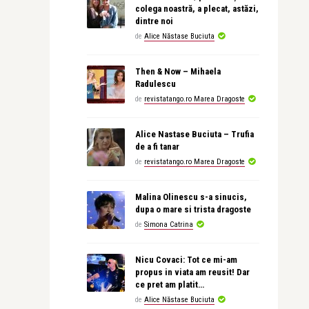
colega noastră, a plecat, astăzi,
dintre noi
de
Alice Năstase Buciuta
Then & Now – Mihaela
Radulescu
de
revistatango.ro Marea Dragoste
Alice Nastase Buciuta – Trufia
de a fi tanar
de
revistatango.ro Marea Dragoste
Malina Olinescu s-a sinucis,
dupa o mare si trista dragoste
de
Simona Catrina
Nicu Covaci: Tot ce mi-am
propus in viata am reusit! Dar
ce pret am platit…
de
Alice Năstase Buciuta