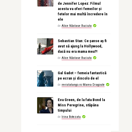
de Jennifer Lopez: Filmul
acesta va oferi femeilor și
fetelor mai multă încredere în
ele
de
Alice Năstase Buciuta
Sebastian Stan: Ce șanse aș fi
avut să ajung la Hollywood,
dacă nu era mama mea?!
de
Alice Năstase Buciuta
Gal Gadot – femeia fantastică
pe ecran și dincolo de el
de
revistatango.ro Marea Dragoste
Eva Green, de la fata Bond la
Miss Peregrine, stăpâna
timpului
de
Irina Botezatu