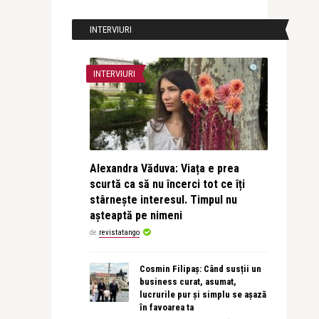
INTERVIURI
INTERVIURI
Alexandra Văduva: Viața e prea
scurtă ca să nu încerci tot ce îți
stârnește interesul. Timpul nu
așteaptă pe nimeni
de
revistatango
Cosmin Filipaș: Când susții un
business curat, asumat,
lucrurile pur și simplu se așază
în favoarea ta