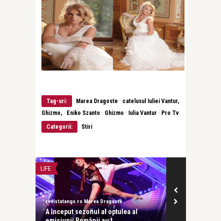
·
Tag-uri:
Marea Dragoste
catelusul Iuliei Vantur,
·
·
·
·
Ghizmo,
Eniko Szanto
Ghizmo
Iulia Vantur
Pro Tv
Categorii:
Stiri
LIFE
INTERVIURI
revistatango.ro Marea Dragoste
Alice Năstase B
ă în
A început sezonul al optulea al
Cătălin Măruț
emisiunii Românii au t ...
esenţa vi ...