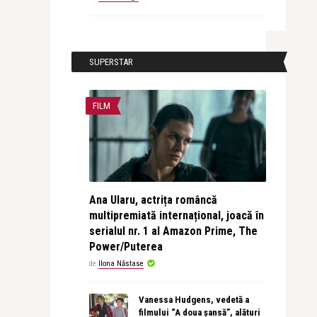
SUPERSTAR
FILM
Ana Ularu, actrița româncă
multipremiată internațional, joacă în
serialul nr. 1 al Amazon Prime, The
Power/Puterea
de
Ilona Năstase
Vanessa Hudgens, vedetă a
filmului “A doua șansă”, alături