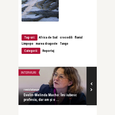
·
·
Tag-uri:
Africa de Sud
crocodili
fluviul
·
·
Limpopo
marea dragoste
Tango
Categorii:
Reportaj
INTERVIURI
INTERVIURI
revistatango
Alice Năstase B
Evelin-Melinda Macho: Îmi iubesc
Mihaela Rădul
profesia, dar am și o ...
venit exact câ