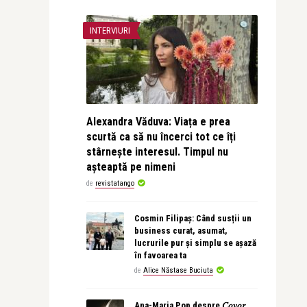
INTERVIURI
Alexandra Văduva: Viața e prea
scurtă ca să nu încerci tot ce îți
stârnește interesul. Timpul nu
așteaptă pe nimeni
de
revistatango
Cosmin Filipaș: Când susții un
business curat, asumat,
lucrurile pur și simplu se așază
în favoarea ta
de
Alice Năstase Buciuta
Ana-Maria Pop despre 𝐶𝑜𝑣𝑜𝑟