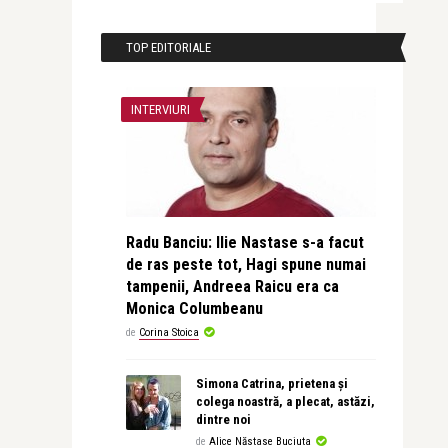
TOP EDITORIALE
INTERVIURI
Radu Banciu: Ilie Nastase s-a facut
de ras peste tot, Hagi spune numai
tampenii, Andreea Raicu era ca
Monica Columbeanu
de
Corina Stoica
Simona Catrina, prietena și
colega noastră, a plecat, astăzi,
dintre noi
de
Alice Năstase Buciuta