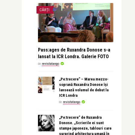
CĂRȚI
Pass:ages de Ruxandra Donose s-a
lansat la ICR Londra. Galerie FOTO
de
revistatango
„Pe:trecere” – Marea mezzo-
soprană Ruxandra Donose își
lansează volumul de debut la
ICR Londra
de
revistatango
„Pe:trecere” de Ruxandra
Donose. „Scrierile ei sunt
stampe japoneze, tablouri care
surprind arhitectura umană în