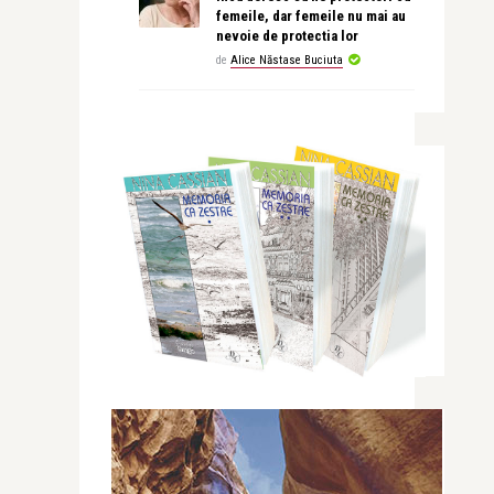
femeile, dar femeile nu mai au
nevoie de protectia lor
de
Alice Năstase Buciuta