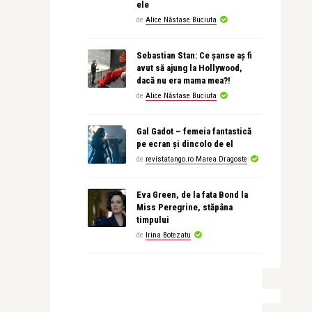
ele
de
Alice Năstase Buciuta
Sebastian Stan: Ce șanse aș fi
avut să ajung la Hollywood,
dacă nu era mama mea?!
de
Alice Năstase Buciuta
Gal Gadot – femeia fantastică
pe ecran și dincolo de el
de
revistatango.ro Marea Dragoste
Eva Green, de la fata Bond la
Miss Peregrine, stăpâna
timpului
de
Irina Botezatu