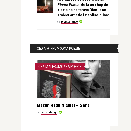
𝑃𝑙𝑎𝑛𝑡𝑒 𝑃𝑜𝑒𝑧𝑖𝑒: de la un shop de
plante de pe terasa Obor la un
proiect artistic interdisciplinar
de
revistatango
CEA MAI FRUMOASA POEZIE
CEA MAI FRUMOASA POEZIE
Maxim Radu Niculai – Sens
de
revistatango