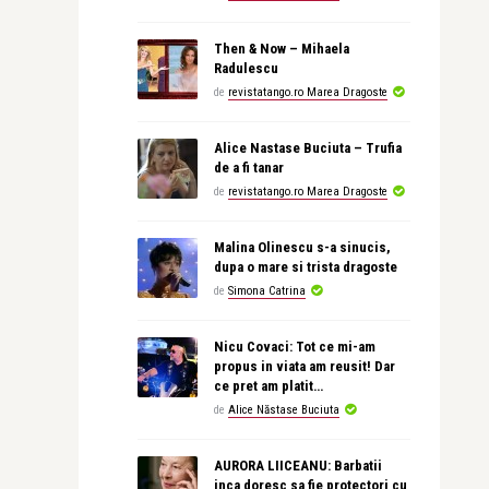
Then & Now – Mihaela
Radulescu
de
revistatango.ro Marea Dragoste
Alice Nastase Buciuta – Trufia
de a fi tanar
de
revistatango.ro Marea Dragoste
Malina Olinescu s-a sinucis,
dupa o mare si trista dragoste
de
Simona Catrina
Nicu Covaci: Tot ce mi-am
propus in viata am reusit! Dar
ce pret am platit…
de
Alice Năstase Buciuta
AURORA LIICEANU: Barbatii
inca doresc sa fie protectori cu