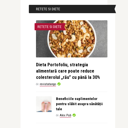
RETETE SI DIETE
RETETE SI DIETE
Dieta Portofoliu, strategia
alimentară care poate reduce
colesterolul „rău” cu până la 30%
de
revistatango
Beneficiile suplimentelor
pentru slăbit asupra sănătății
tale
de
Alex Pub