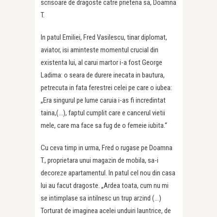
scrisoare de dragoste catre prietena sa, Doamna
T.
In patul Emiliei, Fred Vasilescu, tinar diplomat,
aviator, isi aminteste momentul crucial din
existenta lui, al carui martor i-a fost George
Ladima: o seara de durere inecata in bautura,
petrecuta in fata ferestrei celei pe care o iubea:
„Era singurul pe lume caruia i-as fi incredintat
taina,(…), faptul cumplit care e cancerul vietii
mele, care ma face sa fug de o femeie iubita.“
Cu ceva timp in urma, Fred o rugase pe Doamna
T., proprietara unui magazin de mobila, sa-i
decoreze apartamentul. In patul cel nou din casa
lui au facut dragoste. „Ardea toata, cum nu mi
se intimplase sa intilnesc un trup arzind (…)
Torturat de imaginea acelei unduiri launtrice, de