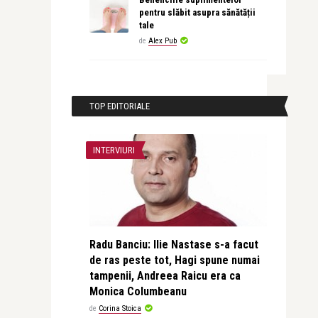
pentru slăbit asupra sănătății
tale
de
Alex Pub
TOP EDITORIALE
INTERVIURI
Radu Banciu: Ilie Nastase s-a facut
de ras peste tot, Hagi spune numai
tampenii, Andreea Raicu era ca
Monica Columbeanu
de
Corina Stoica