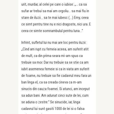
urit, murdar, al celei pe care o iubise: „… ca sa
sufar ar trebui sa mai am orgoliu… sa mai fiu in
stare de iluzii… sa te mai iubesc (…) Emy, ceea
ce simt pentru tine nu e nici dragoste, nici ura. E
ceea ce simte somnambulul pentru luna…“
Infrint, sufletul lui nu mai are loc pentru iluzii:
„Cind am rupt cu femeia aceea, am suferit atit
de mult, ca din prima seara mi-am spus ca
trebuie sa mor. Dar nu trebuie sa se stie ca am
iubit asemenea femeie si ca in viata am suferit
de foame, nu trebuie sa fie cadavrul meu fara un
ban linga el, ca sa creada cineva ca m-am
sinucis din cauza foamei. Si atunci, am inceput
sa adun bani. Am adunat cinci sute de lei, cum
se aduna o zestre.“ Se sinucide, iar, linga
cadavrul lui sunt gasiti 1000 de lei si o falsa