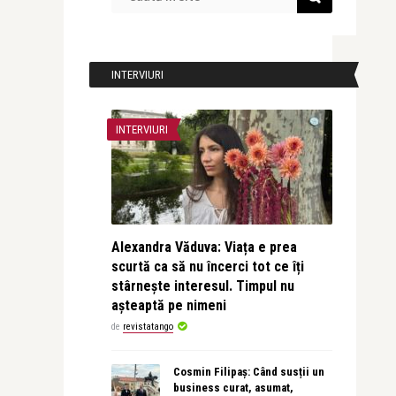
INTERVIURI
INTERVIURI
Alexandra Văduva: Viața e prea
scurtă ca să nu încerci tot ce îți
stârnește interesul. Timpul nu
așteaptă pe nimeni
de
revistatango
Cosmin Filipaș: Când susții un
business curat, asumat,