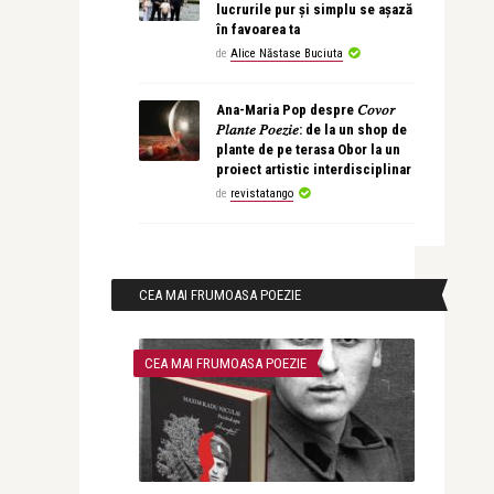
lucrurile pur și simplu se așază
în favoarea ta
de
Alice Năstase Buciuta
Ana-Maria Pop despre 𝐶𝑜𝑣𝑜𝑟
𝑃𝑙𝑎𝑛𝑡𝑒 𝑃𝑜𝑒𝑧𝑖𝑒: de la un shop de
plante de pe terasa Obor la un
proiect artistic interdisciplinar
de
revistatango
CEA MAI FRUMOASA POEZIE
CEA MAI FRUMOASA POEZIE