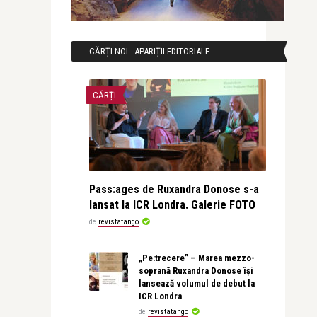
CĂRȚI NOI - APARIȚII EDITORIALE
CĂRȚI
Pass:ages de Ruxandra Donose s-a
lansat la ICR Londra. Galerie FOTO
de
revistatango
„Pe:trecere” – Marea mezzo-
soprană Ruxandra Donose își
lansează volumul de debut la
ICR Londra
de
revistatango