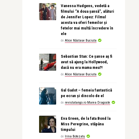
Vanessa Hudgens, vedetă a
filmului “A doua șansă”, alături
de Jennifer Lopez: Filmul
acesta va oferi femeilor și
fetelor mai multă încredere în
ele
de
Alice Năstase Buciuta
Sebastian Stan: Ce șanse aș fi
avut să ajung la Hollywood,
dacă nu era mama mea?!
de
Alice Năstase Buciuta
Gal Gadot – femeia fantastică
pe ecran și dincolo de el
de
revistatango.ro Marea Dragoste
Eva Green, de la fata Bond la
Miss Peregrine, stăpâna
timpului
de
Irina Botezatu