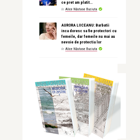
ce pret am platit…
de
Alice Năstase Buciuta
AURORA LIICEANU: Barbatii
inca doresc sa fie protectori cu
femeile, dar femeile nu mai au
nevoie de protectia lor
de
Alice Năstase Buciuta