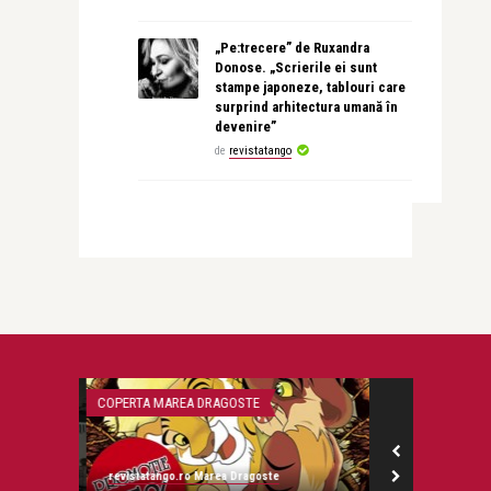
„Pe:trecere” de Ruxandra
Donose. „Scrierile ei sunt
stampe japoneze, tablouri care
surprind arhitectura umană în
devenire”
de
revistatango
COPERTA MAREA DRAGOSTE
PERSONALITATI
revistatango.ro Marea Dragoste
revistatango.ro