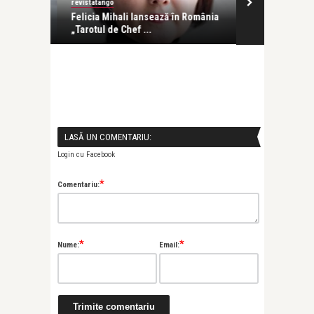
revistatango
Alice Năstase B
olk și
Felicia Mihali lansează în România
11 ani de la 
„Tarotul de Chef ...
murit Vrăjitoa
LASĂ UN COMENTARIU:
Login cu Facebook
*
Comentariu:
*
*
Nume:
Email: