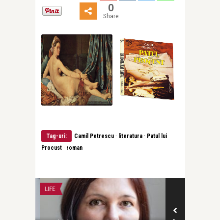
0
Share
·
·
Tag-uri:
Camil Petrescu
literatura
Patul lui
·
Procust
roman
LIFE
LIFE