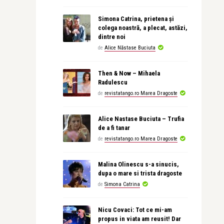
Simona Catrina, prietena și
colega noastră, a plecat, astăzi,
dintre noi
de
Alice Năstase Buciuta
Then & Now – Mihaela
Radulescu
de
revistatango.ro Marea Dragoste
Alice Nastase Buciuta – Trufia
de a fi tanar
de
revistatango.ro Marea Dragoste
Malina Olinescu s-a sinucis,
dupa o mare si trista dragoste
de
Simona Catrina
Nicu Covaci: Tot ce mi-am
propus in viata am reusit! Dar