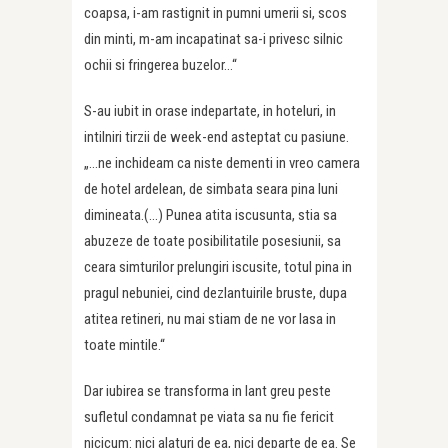
coapsa, i-am rastignit in pumni umerii si, scos
din minti, m-am incapatinat sa-i privesc silnic
ochii si fringerea buzelor…“
S-au iubit in orase indepartate, in hoteluri, in
intilniri tirzii de week-end asteptat cu pasiune.
„…ne inchideam ca niste dementi in vreo camera
de hotel ardelean, de simbata seara pina luni
dimineata.(…) Punea atita iscusunta, stia sa
abuzeze de toate posibilitatile posesiunii, sa
ceara simturilor prelungiri iscusite, totul pina in
pragul nebuniei, cind dezlantuirile bruste, dupa
atitea retineri, nu mai stiam de ne vor lasa in
toate mintile.“
Dar iubirea se transforma in lant greu peste
sufletul condamnat pe viata sa nu fie fericit
nicicum: nici alaturi de ea, nici departe de ea. Se