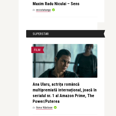
Maxim Radu Niculai – Sens
de
revistatango
SUPERSTAR
FILM
Ana Ularu, actrița româncă
multipremiată internațional, joacă în
serialul nr. 1 al Amazon Prime, The
Power/Puterea
de
Ilona Năstase