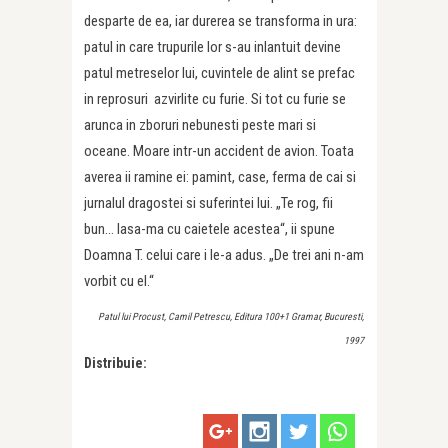
desparte de ea, iar durerea se transforma in ura:
patul in care trupurile lor s-au inlantuit devine
patul metreselor lui, cuvintele de alint se prefac
in reprosuri azvirlite cu furie. Si tot cu furie se
arunca in zboruri nebunesti peste mari si
oceane. Moare intr-un accident de avion. Toata
averea ii ramine ei: pamint, case, ferma de cai si
jurnalul dragostei si suferintei lui. „Te rog, fii
bun… lasa-ma cu caietele acestea“, ii spune
Doamna T. celui care i le-a adus. „De trei ani n-am
vorbit cu el.“
Patul lui Procust, Camil Petrescu, Editura 100+1 Gramar, Bucuresti,
1997
Distribuie: