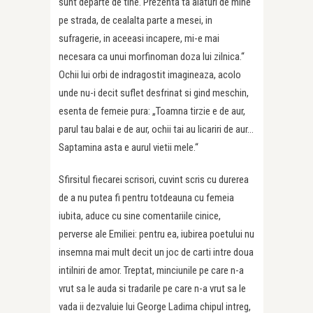
sunt departe de tine. Prezenta ta alaturi de mine
pe strada, de cealalta parte a mesei, in
sufragerie, in aceeasi incapere, mi-e mai
necesara ca unui morfinoman doza lui zilnica.“
Ochii lui orbi de indragostit imagineaza, acolo
unde nu-i decit suflet desfrinat si gind meschin,
esenta de femeie pura: „Toamna tirzie e de aur,
parul tau balai e de aur, ochii tai au licariri de aur…
Saptamina asta e aurul vietii mele.“
Sfirsitul fiecarei scrisori, cuvint scris cu durerea
de a nu putea fi pentru totdeauna cu femeia
iubita, aduce cu sine comentariile cinice,
perverse ale Emiliei: pentru ea, iubirea poetului nu
insemna mai mult decit un joc de carti intre doua
intilniri de amor. Treptat, minciunile pe care n-a
vrut sa le auda si tradarile pe care n-a vrut sa le
vada ii dezvaluie lui George Ladima chipul intreg,