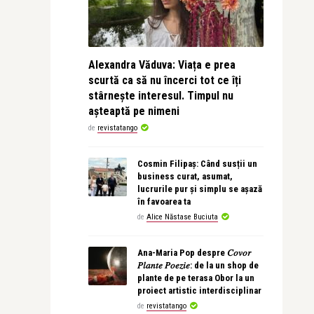
Alexandra Văduva: Viața e prea
scurtă ca să nu încerci tot ce îți
stârnește interesul. Timpul nu
așteaptă pe nimeni
de
revistatango
Cosmin Filipaș: Când susții un
business curat, asumat,
lucrurile pur și simplu se așază
în favoarea ta
de
Alice Năstase Buciuta
Ana-Maria Pop despre 𝐶𝑜𝑣𝑜𝑟
𝑃𝑙𝑎𝑛𝑡𝑒 𝑃𝑜𝑒𝑧𝑖𝑒: de la un shop de
plante de pe terasa Obor la un
proiect artistic interdisciplinar
de
revistatango