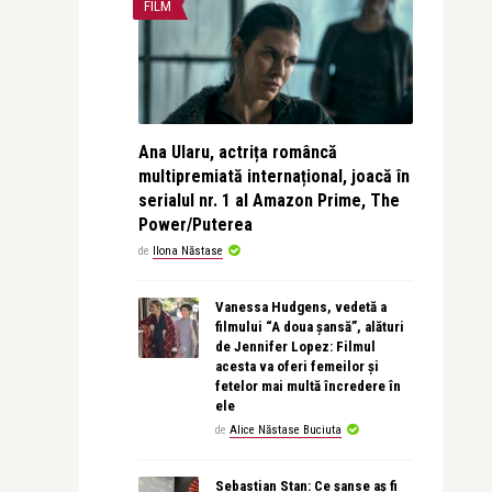
FILM
Ana Ularu, actrița româncă
multipremiată internațional, joacă în
serialul nr. 1 al Amazon Prime, The
Power/Puterea
de
Ilona Năstase
Vanessa Hudgens, vedetă a
filmului “A doua șansă”, alături
de Jennifer Lopez: Filmul
acesta va oferi femeilor și
fetelor mai multă încredere în
ele
de
Alice Năstase Buciuta
Sebastian Stan: Ce șanse aș fi