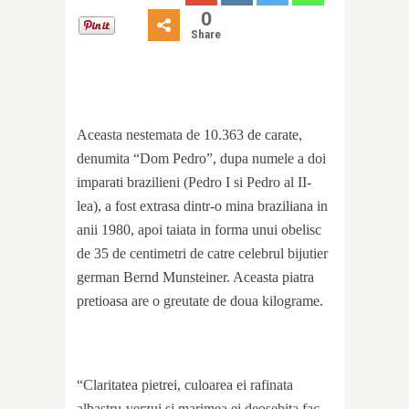
0
Share
Aceasta nestemata de 10.363 de carate,
denumita “Dom Pedro”, dupa numele a doi
imparati brazilieni (Pedro I si Pedro al II-
lea), a fost extrasa dintr-o mina braziliana in
anii 1980, apoi taiata in forma unui obelisc
de 35 de centimetri de catre celebrul bijutier
german Bernd Munsteiner. Aceasta piatra
pretioasa are o greutate de doua kilograme.
“Claritatea pietrei, culoarea ei rafinata
albastru-verzui si marimea ei deosebita fac