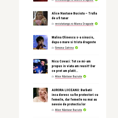
Alice Nastase Buciuta – Trufia
de a fi tanar
de
revistatango.ro Marea Dragoste
Malina Olinescu s-a sinucis,
dupa o mare si trista dragoste
de
Simona Catrina
Nicu Covaci: Tot ce mi-am
propus in viata am reusit! Dar
ce pret am platit…
de
Alice Năstase Buciuta
AURORA LIICEANU: Barbatii
inca doresc sa fie protectori cu
femeile, dar femeile nu mai au
nevoie de protectia lor
de
Alice Năstase Buciuta