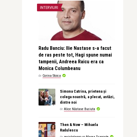
INTERVIURI
Radu Banciu: Ilie Nastase s-a facut
de ras peste tot, Hagi spune numai
tampenii, Andreea Raicu era ca
Monica Columbeanu
de
Corina Stoica
Simona Catrina, prietena și
colega noastră, a plecat, astăzi,
dintre noi
de
Alice Năstase Buciuta
Then & Now – Mihaela
Radulescu
de
revistatango.ro Marea Dragoste