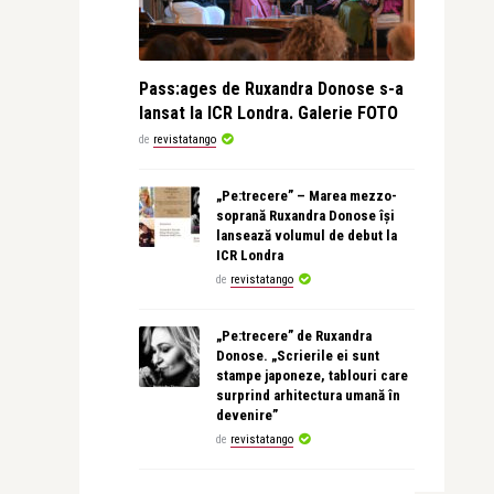
Pass:ages de Ruxandra Donose s-a
lansat la ICR Londra. Galerie FOTO
de
revistatango
„Pe:trecere” – Marea mezzo-
soprană Ruxandra Donose își
lansează volumul de debut la
ICR Londra
de
revistatango
„Pe:trecere” de Ruxandra
Donose. „Scrierile ei sunt
stampe japoneze, tablouri care
surprind arhitectura umană în
devenire”
de
revistatango