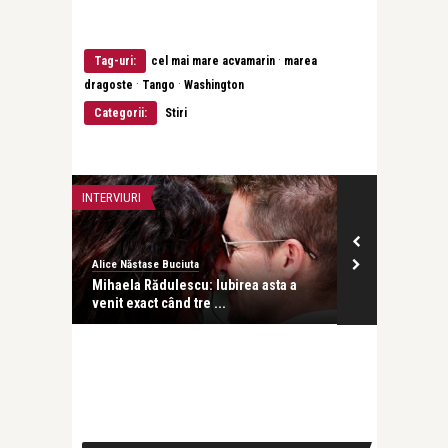
·
Tag-uri:
cel mai mare acvamarin
marea
·
·
dragoste
Tango
Washington
Categorii:
Stiri
INTERVIURI
INTERVIURI
Alice Năstase Buciuta
revistatango
besc
Mihaela Rădulescu: Iubirea asta a
Dr. Alina Stur
venit exact când tre ...
ce vrei de l ..