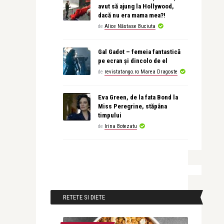
avut să ajung la Hollywood,
dacă nu era mama mea?!
de
Alice Năstase Buciuta
Gal Gadot – femeia fantastică
pe ecran și dincolo de el
de
revistatango.ro Marea Dragoste
Eva Green, de la fata Bond la
Miss Peregrine, stăpâna
timpului
de
Irina Botezatu
RETETE SI DIETE