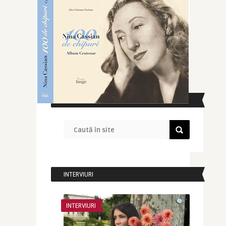
CAUTĂ ÎN SITE
INTERVIURI
INTERVIURI