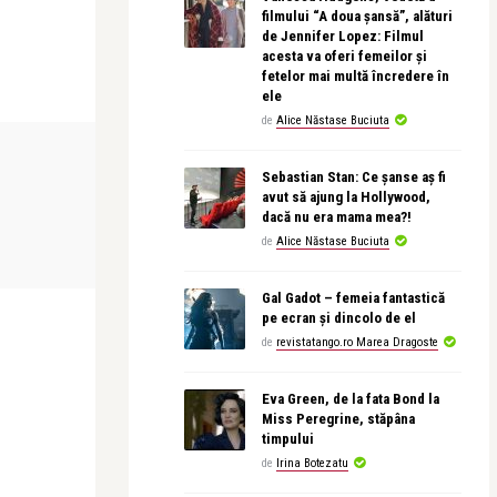
filmului “A doua șansă”, alături
de Jennifer Lopez: Filmul
acesta va oferi femeilor și
fetelor mai multă încredere în
ele
de
Alice Năstase Buciuta
STIRI
ADVERT
Sebastian Stan: Ce șanse aș fi
avut să ajung la Hollywood,
dacă nu era mama mea?!
Alice Năstase Buciuta
Alex Pub
de
Alice Năstase Buciuta
Cum au
Adela Popescu a născut, azi
Pătuțuri pen
dimineață, un băiețel
plastic? Dife
Gal Gadot – femeia fantastică
pe ecran și dincolo de el
de
revistatango.ro Marea Dragoste
Eva Green, de la fata Bond la
Miss Peregrine, stăpâna
timpului
de
Irina Botezatu