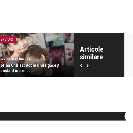
TERVIURI
STIRI
Articole
similare
lice Năstase Buciuta
revistatango.ro Marea Dragoste
Dorina Chiriac: Acolo unde găsești
O femeie a nascut in avion. 
onstant iubire si ...
reactionat pasagerii ...