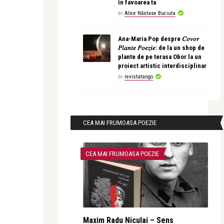
în favoarea ta
de
Alice Năstase Buciuta
Ana-Maria Pop despre 𝐶𝑜𝑣𝑜𝑟
𝑃𝑙𝑎𝑛𝑡𝑒 𝑃𝑜𝑒𝑧𝑖𝑒: de la un shop de
plante de pe terasa Obor la un
proiect artistic interdisciplinar
de
revistatango
CEA MAI FRUMOASA POEZIE
CEA MAI FRUMOASA POEZIE
Maxim Radu Niculai – Sens