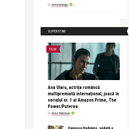
de
revistatango
SUPERSTAR
FILM
Ana Ularu, actrița româncă
multipremiată internațional, joacă în
serialul nr. 1 al Amazon Prime, The
Power/Puterea
de
Ilona Năstase
Vanessa Hudgens, vedetă a