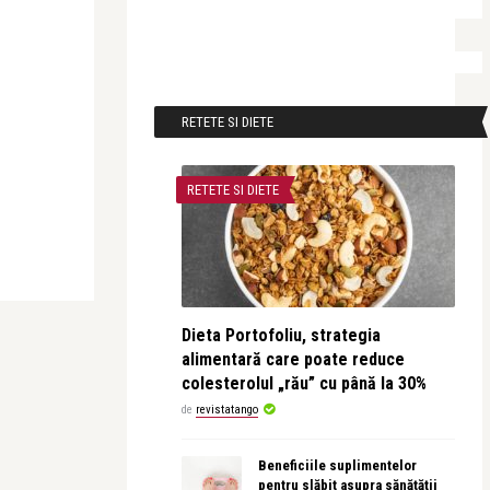
RETETE SI DIETE
RETETE SI DIETE
Dieta Portofoliu, strategia
alimentară care poate reduce
colesterolul „rău” cu până la 30%
de
revistatango
Beneficiile suplimentelor
pentru slăbit asupra sănătății