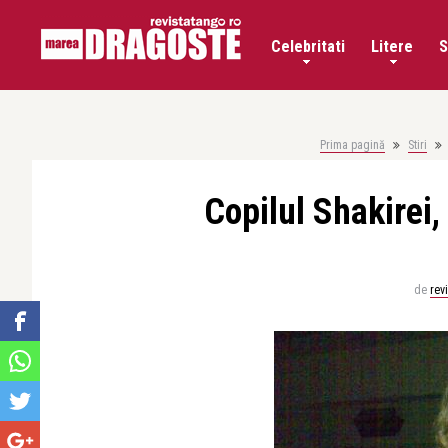
Celebritati
Litere
S
Prima pagină
Stiri
Copilul Shakirei,
de
rev