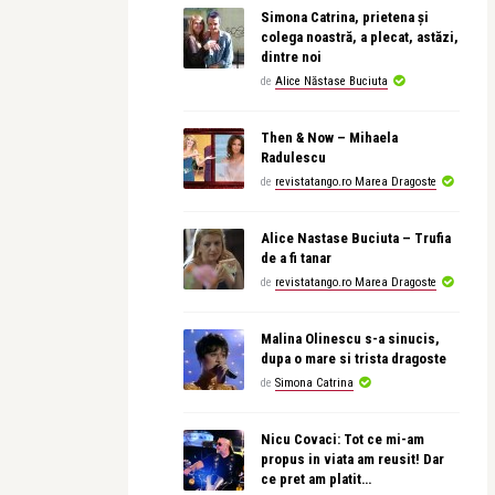
Simona Catrina, prietena și
colega noastră, a plecat, astăzi,
dintre noi
de
Alice Năstase Buciuta
Then & Now – Mihaela
Radulescu
de
revistatango.ro Marea Dragoste
Alice Nastase Buciuta – Trufia
de a fi tanar
de
revistatango.ro Marea Dragoste
Malina Olinescu s-a sinucis,
dupa o mare si trista dragoste
de
Simona Catrina
Nicu Covaci: Tot ce mi-am
propus in viata am reusit! Dar
ce pret am platit…