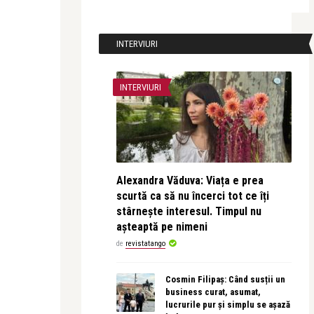
INTERVIURI
INTERVIURI
Alexandra Văduva: Viața e prea
scurtă ca să nu încerci tot ce îți
stârnește interesul. Timpul nu
așteaptă pe nimeni
de
revistatango
Cosmin Filipaș: Când susții un
business curat, asumat,
lucrurile pur și simplu se așază