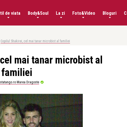
til de viata
Body&Soul
La zi
Foto&Video
Bloguri
C
Copilul Shakirei, cel mai tanar microbist al familiei
 cel mai tanar microbist al
familiei
istatango.ro Marea Dragoste