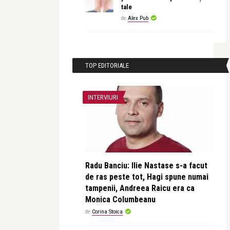
tale
de
Alex Pub
TOP EDITORIALE
INTERVIURI
Radu Banciu: Ilie Nastase s-a facut
de ras peste tot, Hagi spune numai
tampenii, Andreea Raicu era ca
Monica Columbeanu
de
Corina Stoica