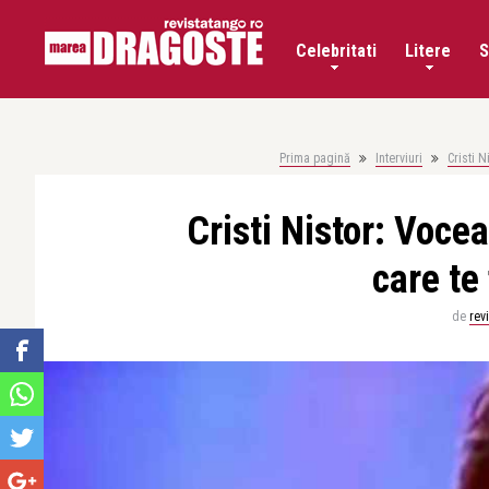
Celebritati
Litere
S
Prima pagină
Interviuri
Cristi 
Cristi Nistor: Voce
care te
de
rev