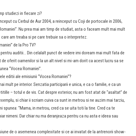
p studiezi in fiecare zi?
 inceput cu Cerbul de Aur 2004, a reinceput cu Coji de portocale in 2006,
a Romaniei”. Nu prea mai am timp de studiat, asta o faceam mult mai mult
 care am treaba si pe care trebuie sa o interpretez.
maniei” de la Pro TV?
ii pentru auditii… Din celalalt punct de vedere imi doream mai mult fata de
 oferit oamenilor si la un alt nivel si mi-am dorit ca acest lucru sa se
siunea “Vocea Romaniei”.
ele editii ale emisiunii “Vocea Romaniei”?
ai mult pe interior. Senzatia participarii e unica, e ca o familie, e ca un
itille – totul e de vis. Cat despre exterior, nu am fost atat de “asaltat” de
emplu, si chiar ii scriam cuiva ca sunt in metrou si ne auzim mai tarziu,
i spunea: “Mama, in metrou, cred ca se uita toti la tine. Cred ca te
iar nimeni. Dar chiar nu ma deranjeaza pentru ca nu asta e ideea sau
isiune de o asemenea complexitate si ce ai invatat de la antrenorii show-