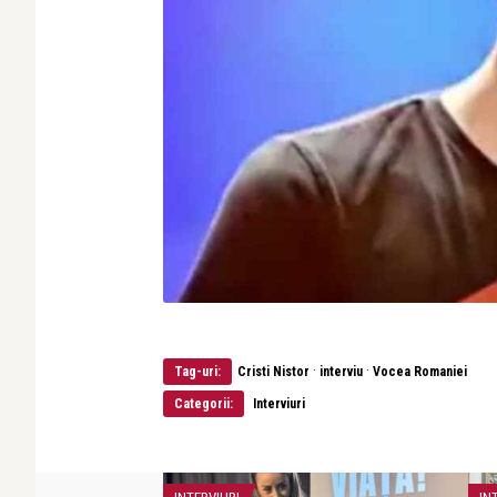
·
·
Tag-uri:
Cristi Nistor
interviu
Vocea Romaniei
Categorii:
Interviuri