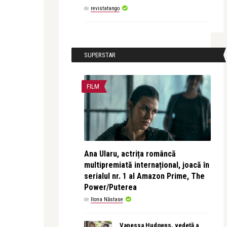
de
revistatango
SUPERSTAR
FILM
Ana Ularu, actrița româncă
multipremiată internațional, joacă în
serialul nr. 1 al Amazon Prime, The
Power/Puterea
de
Ilona Năstase
Vanessa Hudgens, vedetă a