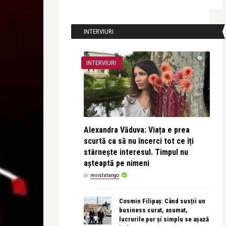
INTERVIURI
INTERVIURI
Alexandra Văduva: Viața e prea
scurtă ca să nu încerci tot ce îți
stârnește interesul. Timpul nu
așteaptă pe nimeni
de
revistatango
Cosmin Filipaș: Când susții un
business curat, asumat,
lucrurile pur și simplu se așază