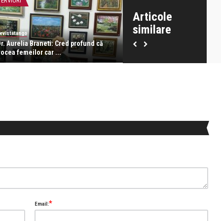
TERVIURI
INTERVIURI
Articole
similare
evistatango
Alice Năstase Buciuta
r. Aurelia Braneti: Cred profund că
Radu Mihalache: Este fascina
ocea femeilor car ...
vezi cum ceea ce ai g ...
*
Email: