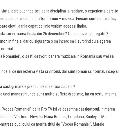
viata, care cuprinde tot, de la disciplina la rabdare, o experienta care te
iti, dar care au un numitor comun – muzica. Fiecare simte in felul lui,
poate elevii, dar la capat de linie vorbim aceeasi limba.
ctatori in marea finala din 26 decembrie? Ce surprize ne pregatiti?
nori in finala, dar cu siguranta o sa incerc sa ii surprind cu alegerea
, normal.
ea Romaniei”, o sa iti dezvolti cariera muzicala in Romania sau vrei sa
de si ce imi rezerva viata si viitorul, dar sunt roman si, normal, incep si
 castigi marele premiu, ce o sa faci cu banii?
e unei manastiri unde sunt multe suflete dragi mie, iar cu restul ma mai
l “Vocea Romaniei” de la Pro TV isi va desemna castigatorul. In marea
obiola si Vizi Imre. Elevii lui Horia Brenciu, Loredana, Smiley si Marius
streze publicului ca merita titlul de “Vocea Romaniei”. Marele