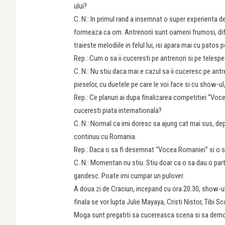
ului?
C. N.: In primul rand a insemnat o super experienta de 
formeaza ca om. Antrenorii sunt oameni frumosi, difer
traieste melodiile in felul lui, isi apara mai cu patos 
Rep.: Cum o sa ii cuceresti pe antrenori si pe telespe
C. N.: Nu stiu daca mai e cazul sa ii cuceresc pe antre
pieselor, cu duetele pe care le voi face si cu show-ul
Rep.: Ce planuri ai dupa finalizarea competitiei “Voc
cuceresti piata internationala?
C. N.: Normal ca imi doresc sa ajung cat mai sus, depin
continuu cu Romania.
Rep.: Daca o sa fi desemnat “Vocea Romaniei” si o sa
C. N.: Momentan nu stiu. Stiu doar ca o sa dau o part
gandesc. Poate imi cumpar un pulover.
A doua zi de Craciun, incepand cu ora 20.30, show-u
finala se vor lupta Julie Mayaya, Cristi Nistor, Tibi Sc
Moga sunt pregatiti sa cucereasca scena si sa demon