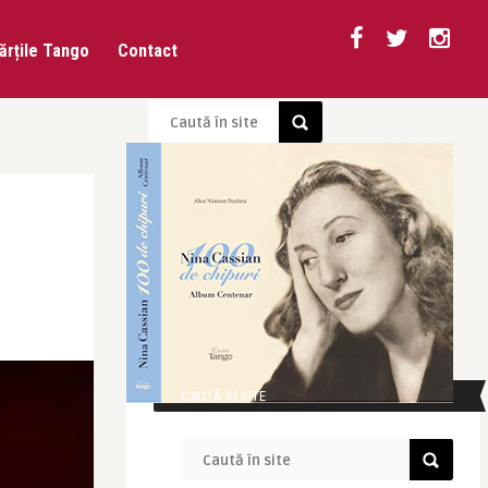
ărțile Tango
Contact
CAUTĂ ÎN SITE