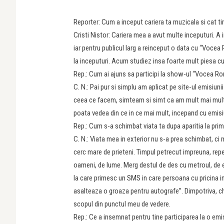
Reporter: Cum a inceput cariera ta muzicala si cat tim
Cristi Nistor: Cariera mea a avut multe inceputuri. A
iar pentru publicul larg a reinceput o data cu “Voce
la inceputuri. Acum studiez insa foarte mult piesa cu
Rep.: Cum ai ajuns sa participi la show-ul “Vocea Ro
C. N.: Pai pur si simplu am aplicat pe site-ul emisiun
ceea ce facem, simteam si simt ca am mult mai mult de
poata vedea din ce in ce mai mult, incepand cu emi
Rep.: Cum s-a schimbat viata ta dupa aparitia la prim
C. N.: Viata mea in exterior nu s-a prea schimbat, ci m
cerc mare de prieteni. Timpul petrecut impreuna, repet
oameni, de lume. Merg destul de des cu metroul, de ex
la care primesc un SMS in care persoana cu pricina im
asalteaza o groaza pentru autografe”. Dimpotriva, ch
scopul din punctul meu de vedere.
Rep.: Ce a insemnat pentru tine participarea la o em