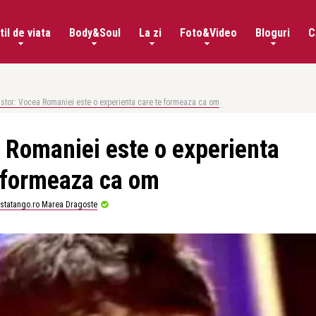
til de viata
Body&Soul
La zi
Foto&Video
Bloguri
C
Nistor: Vocea Romaniei este o experienta care te formeaza ca om
a Romaniei este o experienta
 formeaza ca om
istatango.ro Marea Dragoste