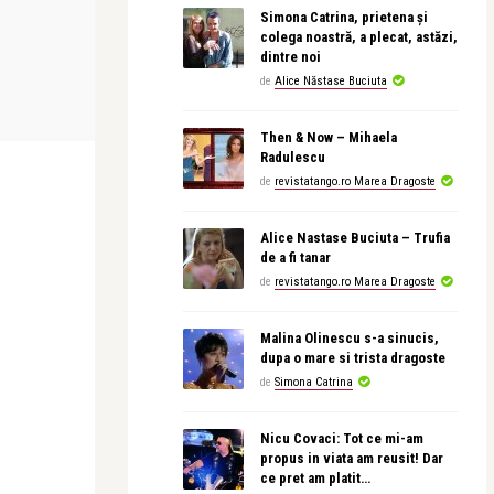
INTERVIURI
INTERVIURI
Simona Catrina, prietena și
colega noastră, a plecat, astăzi,
dintre noi
Alice Năstase Buciuta
revistatango
de
Alice Năstase Buciuta
nt să
Denisa Șuță: Cred că dintre toți
Alexandra Vă
oamenii, noi, târ ...
ca să nu înce
Then & Now – Mihaela
Radulescu
de
revistatango.ro Marea Dragoste
Alice Nastase Buciuta – Trufia
de a fi tanar
de
revistatango.ro Marea Dragoste
Malina Olinescu s-a sinucis,
dupa o mare si trista dragoste
de
Simona Catrina
Nicu Covaci: Tot ce mi-am
propus in viata am reusit! Dar
ce pret am platit…