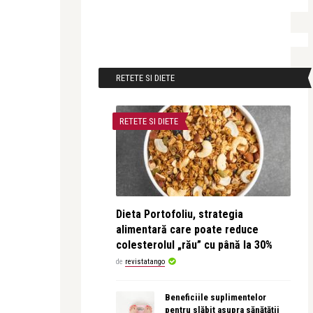
RETETE SI DIETE
RETETE SI DIETE
Dieta Portofoliu, strategia
alimentară care poate reduce
colesterolul „rău” cu până la 30%
de
revistatango
Beneficiile suplimentelor
pentru slăbit asupra sănătății