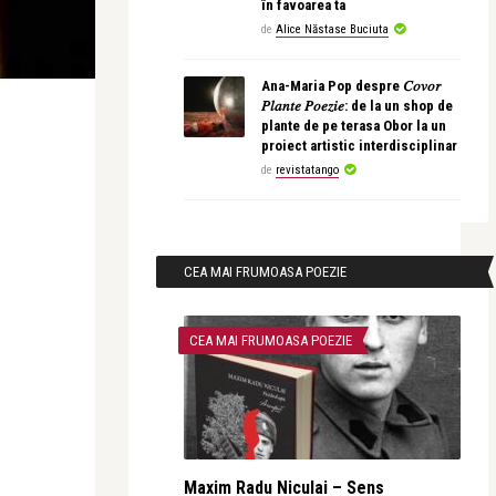
în favoarea ta
de
Alice Năstase Buciuta
Ana-Maria Pop despre 𝐶𝑜𝑣𝑜𝑟
𝑃𝑙𝑎𝑛𝑡𝑒 𝑃𝑜𝑒𝑧𝑖𝑒: de la un shop de
plante de pe terasa Obor la un
proiect artistic interdisciplinar
de
revistatango
CEA MAI FRUMOASA POEZIE
CEA MAI FRUMOASA POEZIE
Maxim Radu Niculai – Sens