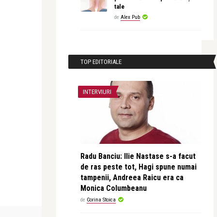
tale
de
Alex Pub
TOP EDITORIALE
INTERVIURI
Radu Banciu: Ilie Nastase s-a facut
de ras peste tot, Hagi spune numai
tampenii, Andreea Raicu era ca
Monica Columbeanu
de
Corina Stoica