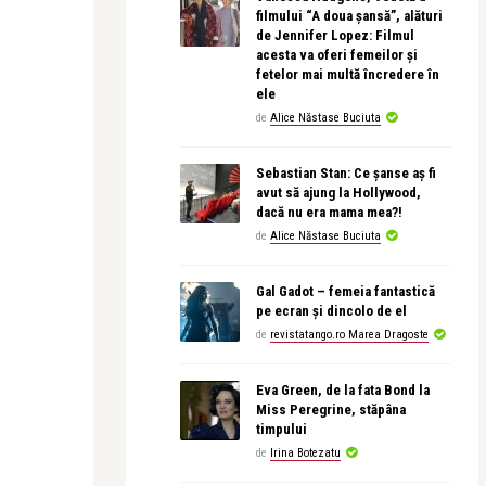
filmului “A doua șansă”, alături
de Jennifer Lopez: Filmul
acesta va oferi femeilor și
fetelor mai multă încredere în
ele
de
Alice Năstase Buciuta
Sebastian Stan: Ce șanse aș fi
avut să ajung la Hollywood,
dacă nu era mama mea?!
de
Alice Năstase Buciuta
Gal Gadot – femeia fantastică
pe ecran și dincolo de el
de
revistatango.ro Marea Dragoste
Eva Green, de la fata Bond la
Miss Peregrine, stăpâna
timpului
de
Irina Botezatu