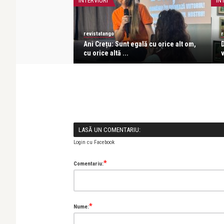
INTERVIURI
IN
revistatango
r
osurile copilăriei
Ani Crețu: Sunt egală cu orice alt om,
D
.
cu orice altă ...
v
LASĂ UN COMENTARIU:
Login cu Facebook
*
Comentariu:
*
Nume: