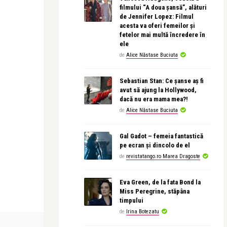
filmului “A doua șansă”, alături
de Jennifer Lopez: Filmul
acesta va oferi femeilor și
fetelor mai multă încredere în
ele
de
Alice Năstase Buciuta
Sebastian Stan: Ce șanse aș fi
avut să ajung la Hollywood,
dacă nu era mama mea?!
de
Alice Năstase Buciuta
Gal Gadot – femeia fantastică
pe ecran și dincolo de el
de
revistatango.ro Marea Dragoste
Eva Green, de la fata Bond la
Miss Peregrine, stăpâna
timpului
de
Irina Botezatu
BEAUTY NEWS & STYLE
INTERVIURI