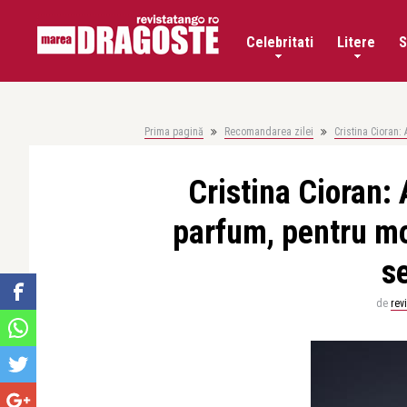
Celebritati
Litere
S
Prima pagină
Recomandarea zilei
Cristina Cioran
Cristina Cioran:
parfum, pentru mo
s
de
rev