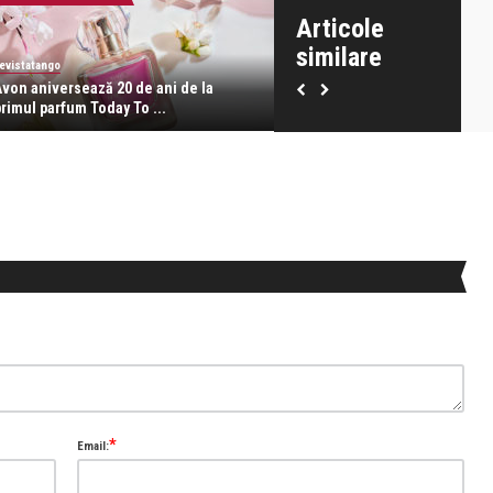
Articole
similare
evistatango
revistatango
Avon aniversează 20 de ani de la
Elysée, primii cincisprezece 
primul parfum Today To ...
istorie parfumată
*
Email: