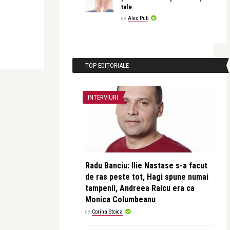
tale
de
Alex Pub
TOP EDITORIALE
INTERVIURI
Radu Banciu: Ilie Nastase s-a facut
de ras peste tot, Hagi spune numai
tampenii, Andreea Raicu era ca
Monica Columbeanu
de
Corina Stoica