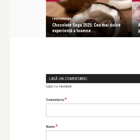
revistatango
r
mare producător
Chocolate Saga 2025: Cea mai dulce
e, la ...
experiență a toamne ...
LASĂ UN COMENTARIU:
Login cu Facebook
*
Comentariu:
*
Nume: