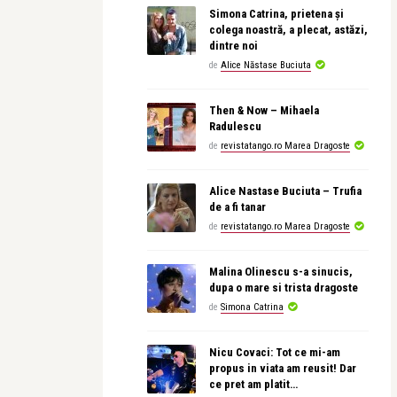
Simona Catrina, prietena și
colega noastră, a plecat, astăzi,
dintre noi
de
Alice Năstase Buciuta
Then & Now – Mihaela
Radulescu
de
revistatango.ro Marea Dragoste
Alice Nastase Buciuta – Trufia
de a fi tanar
de
revistatango.ro Marea Dragoste
Malina Olinescu s-a sinucis,
dupa o mare si trista dragoste
de
Simona Catrina
Nicu Covaci: Tot ce mi-am
propus in viata am reusit! Dar
ce pret am platit…