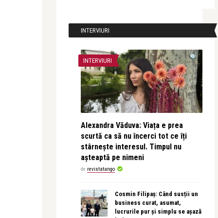
INTERVIURI
INTERVIURI
Alexandra Văduva: Viața e prea
scurtă ca să nu încerci tot ce îți
stârnește interesul. Timpul nu
așteaptă pe nimeni
de
revistatango
Cosmin Filipaș: Când susții un
business curat, asumat,
lucrurile pur și simplu se așază