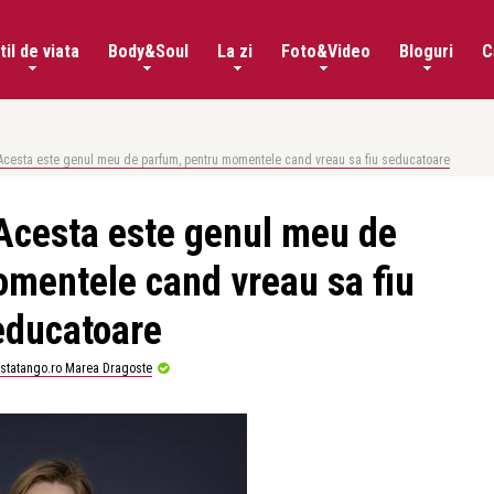
til de viata
Body&Soul
La zi
Foto&Video
Bloguri
C
: Acesta este genul meu de parfum, pentru momentele cand vreau sa fiu seducatoare
 Acesta este genul meu de
mentele cand vreau sa fiu
educatoare
istatango.ro Marea Dragoste