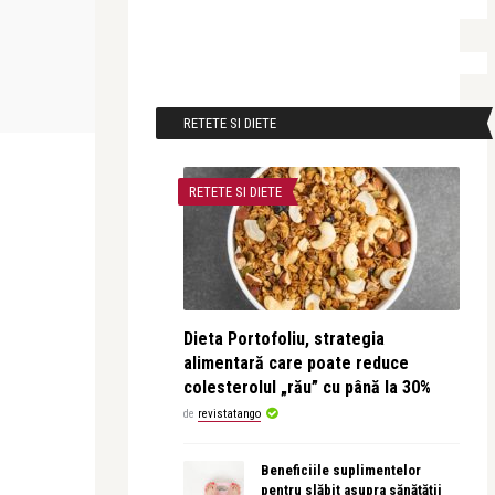
revistatango
revistatango
ani de
Vara ispitelor Farmasi
Pușa Năstase
sunt chei tăc
RETETE SI DIETE
RETETE SI DIETE
Dieta Portofoliu, strategia
alimentară care poate reduce
colesterolul „rău” cu până la 30%
de
revistatango
Beneficiile suplimentelor
pentru slăbit asupra sănătății