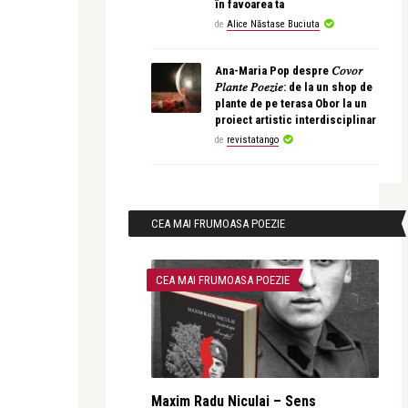
în favoarea ta
de
Alice Năstase Buciuta
Ana-Maria Pop despre 𝐶𝑜𝑣𝑜𝑟
𝑃𝑙𝑎𝑛𝑡𝑒 𝑃𝑜𝑒𝑧𝑖𝑒: de la un shop de
plante de pe terasa Obor la un
proiect artistic interdisciplinar
de
revistatango
CEA MAI FRUMOASA POEZIE
CEA MAI FRUMOASA POEZIE
Maxim Radu Niculai – Sens