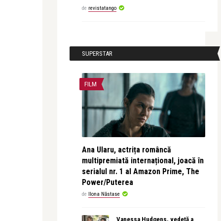
de
revistatango
SUPERSTAR
FILM
Ana Ularu, actrița româncă
multipremiată internațional, joacă în
serialul nr. 1 al Amazon Prime, The
Power/Puterea
de
Ilona Năstase
Vanessa Hudgens, vedetă a