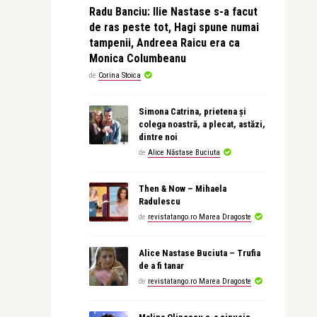
Radu Banciu: Ilie Nastase s-a facut
de ras peste tot, Hagi spune numai
tampenii, Andreea Raicu era ca
Monica Columbeanu
de
Corina Stoica
Simona Catrina, prietena și
colega noastră, a plecat, astăzi,
dintre noi
de
Alice Năstase Buciuta
Then & Now – Mihaela
Radulescu
de
revistatango.ro Marea Dragoste
Alice Nastase Buciuta – Trufia
de a fi tanar
de
revistatango.ro Marea Dragoste