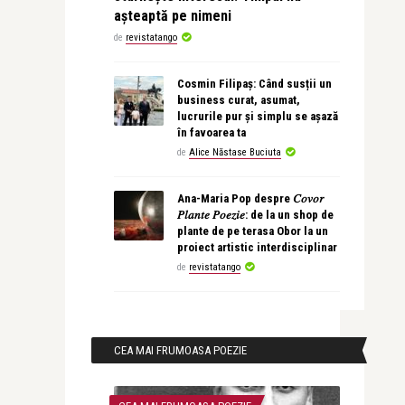
așteaptă pe nimeni
de
revistatango
Cosmin Filipaș: Când susții un
business curat, asumat,
lucrurile pur și simplu se așază
în favoarea ta
de
Alice Năstase Buciuta
Ana-Maria Pop despre 𝐶𝑜𝑣𝑜𝑟
𝑃𝑙𝑎𝑛𝑡𝑒 𝑃𝑜𝑒𝑧𝑖𝑒: de la un shop de
plante de pe terasa Obor la un
proiect artistic interdisciplinar
de
revistatango
CEA MAI FRUMOASA POEZIE