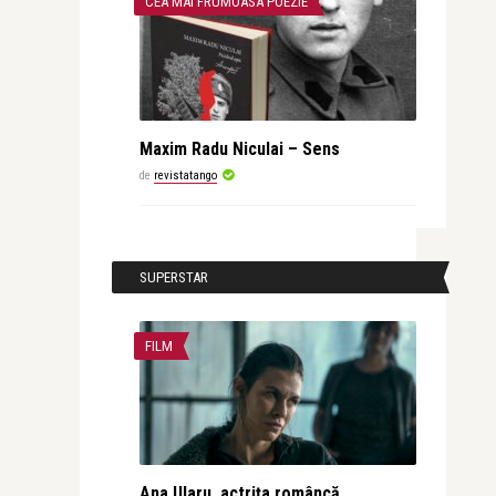
CEA MAI FRUMOASA POEZIE
Maxim Radu Niculai – Sens
de
revistatango
SUPERSTAR
FILM
Ana Ularu, actrița româncă