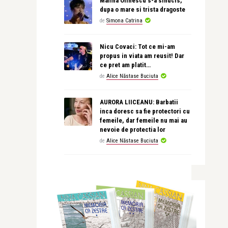
Malina Olinescu s-a sinucis,
dupa o mare si trista dragoste
de
Simona Catrina
Nicu Covaci: Tot ce mi-am
propus in viata am reusit! Dar
ce pret am platit…
de
Alice Năstase Buciuta
AURORA LIICEANU: Barbatii
inca doresc sa fie protectori cu
femeile, dar femeile nu mai au
nevoie de protectia lor
de
Alice Năstase Buciuta