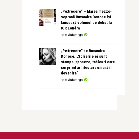
„Pe:trecere” – Marea mezzo-
soprană Ruxandra Donose își
lansează volumul de debut la
ICR Londra
de
revistatango
„Pe:trecere” de Ruxandra
Donose. „Scrierile ei sunt
stampe japoneze, tablouri care
surprind arhitectura umană în
devenire”
de
revistatango