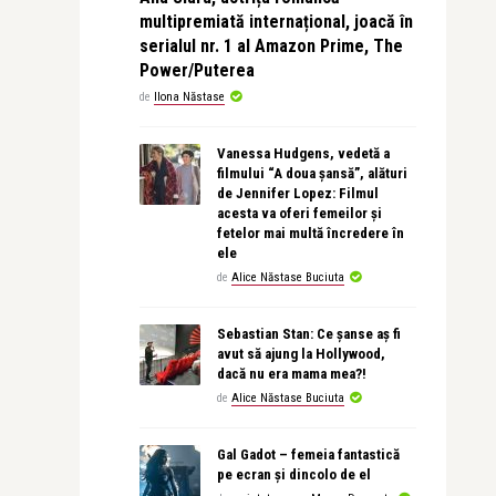
multipremiată internațional, joacă în
serialul nr. 1 al Amazon Prime, The
Power/Puterea
de
Ilona Năstase
Vanessa Hudgens, vedetă a
filmului “A doua șansă”, alături
de Jennifer Lopez: Filmul
acesta va oferi femeilor și
fetelor mai multă încredere în
ele
de
Alice Năstase Buciuta
Sebastian Stan: Ce șanse aș fi
avut să ajung la Hollywood,
dacă nu era mama mea?!
de
Alice Năstase Buciuta
Gal Gadot – femeia fantastică
pe ecran și dincolo de el