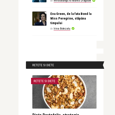
de
revistatango.ro Marea Dragoste
Eva Green, de la fata Bond la
Miss Peregrine, stăpâna
timpului
de
Irina Botezatu
RETETE SI DIETE
RETETE SI DIETE