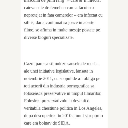
masculin de prim rang” – care ar fi infectat
cateva sute de femei cu care a facut sex
neprotejat in fata camerelor – era infectat cu
sifilis, dar a continuat sa joace in aceste
filme, se afirma in multe mesaje postate pe
diverse bloguri specializate.
Cazul pare sa stimuleze sansele de reusita
ale unei initiative legislative, lansata in
noiembrie 2011, cu scopul de a-i obliga pe
toti actorii din industria pornografica sa
foloseasca prezervative in timpul filmarilor.
Folosirea prezervativului a devenit o
veritabila chestiune politica in Los Angeles,
dupa descoperirea in 2010 a unui star porno
care era bolnav de SIDA.