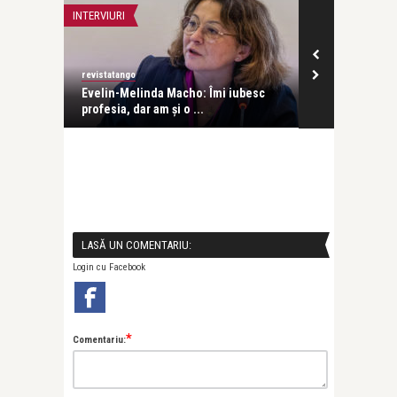
INTERVIURI
INTERVIURI
revistatango
Alice Năstase B
Evelin-Melinda Macho: Îmi iubesc
Mihaela Rădul
profesia, dar am și o ...
venit exact câ
LASĂ UN COMENTARIU:
Login cu Facebook
*
Comentariu: