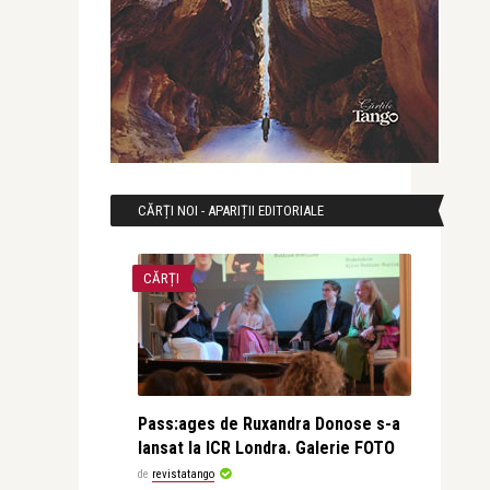
CĂRȚI NOI - APARIȚII EDITORIALE
CĂRȚI
Pass:ages de Ruxandra Donose s-a
lansat la ICR Londra. Galerie FOTO
de
revistatango