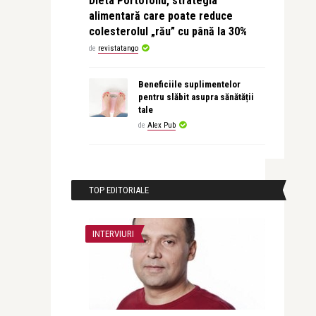
Dieta Portofoliu, strategia
alimentară care poate reduce
colesterolul „rău” cu până la 30%
de
revistatango
Beneficiile suplimentelor
pentru slăbit asupra sănătății
tale
de
Alex Pub
TOP EDITORIALE
INTERVIURI