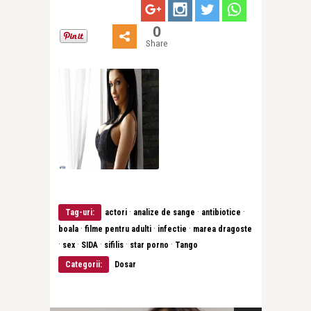
0
Share
·
·
·
Tag-uri:
actori
analize de sange
antibiotice
·
·
·
boala
filme pentru adulti
infectie
marea dragoste
·
·
·
·
·
sex
SIDA
sifilis
star porno
Tango
Categorii:
Dosar