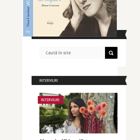
CAUTĂ ÎN SITE
INTERVIURI
INTERVIURI