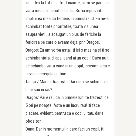
«delete» la tot ce a fost inainte, si mi se pare ca
viata mea a inceput cu el. Iar Sofia reprezinta
implinirea mea ca femeie, in primul rand. Ea ne-a
schimbat toate prioritatile, toata viziunea
asupra vietii, a adaugat un plus de fericire la
fericirea pe care o aveam deja, prin Dragos.
Dragos: Eu am vorba asta: iti iei o masina si ti se
schimba viata, d-apai cand ai un copil! Daca nu ti
se schimba viata cand ai un copil, inseamna ca e
ceva in neregula cu tine.
Tango / Marea Dragoste: Dar cum se schimba, in
bine sau in rau?
Dragos: Pai e rau ca in primele luni te trezesti de
5 ori pe noapte. Asta e un lucru rau! Iti face
placere, evident, pentru ca e copilul tau, dar e
obositor.
Dana: Dar in momentul in care faci un copil, iti