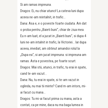
Si am ramas impreuna.
Dragos: Ei, nu chiar atunci! La cateva luni dupa
aceea ne-am reintalnit, in trafic…
Dana: Asa e, e o poveste foarte ciudata. Am dat
o proba pentru „Baieti buni“, chiar de ziua mea.
Eu n-am luat, el a jucat in „Baieti buni“, si dupa 4
luni ne-am intalnit in trafic, la Victoriei… Iar dupa
aceea, imediat, am obtinut amandoi rolul la
„Dupa ea“, si am jucat impreuna. si impreuna am
ramas. Asta e povestea, pe foarte scurt.
Dragos: Mai stii, atunci, in trafic, tu erai in spate,
cand te-am vazut…
Dana: Nu, tu erai in spate, si te-am vazut in
oglinda, nu mai tii minte? Cand m-am intors, mi-
ai facut cu mana…
Dragos: Tu mi-ai facut prima cu mana, asta a
contat, ca pe mine, daca nu ma baga lumea in