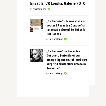
lansat la ICR Londra. Galerie FOTO
de
revistatango
„Pe:trecere” – Marea mezzo-
soprană Ruxandra Donose își
lansează volumul de debut la
ICR Londra
de
revistatango
„Pe:trecere” de Ruxandra
Donose. „Scrierile ei sunt
stampe japoneze, tablouri care
surprind arhitectura umană în
devenire”
de
revistatango