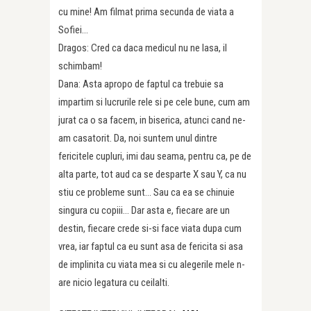
cu mine! Am filmat prima secunda de viata a
Sofiei…
Dragos: Cred ca daca medicul nu ne lasa, il
schimbam!
Dana: Asta apropo de faptul ca trebuie sa
impartim si lucrurile rele si pe cele bune, cum am
jurat ca o sa facem, in biserica, atunci cand ne-
am casatorit. Da, noi suntem unul dintre
fericitele cupluri, imi dau seama, pentru ca, pe de
alta parte, tot aud ca se desparte X sau Y, ca nu
stiu ce probleme sunt… Sau ca ea se chinuie
singura cu copiii… Dar asta e, fiecare are un
destin, fiecare crede si-si face viata dupa cum
vrea, iar faptul ca eu sunt asa de fericita si asa
de implinita cu viata mea si cu alegerile mele n-
are nicio legatura cu ceilalti.