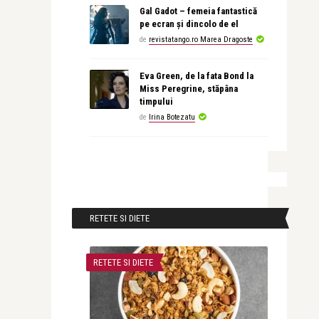
Gal Gadot – femeia fantastică
pe ecran și dincolo de el
de
revistatango.ro Marea Dragoste
Eva Green, de la fata Bond la
Miss Peregrine, stăpâna
timpului
de
Irina Botezatu
RETETE SI DIETE
RETETE SI DIETE