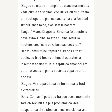
Dragos se uitase intamplator, vrand mai mult sa
vada cum e sa schimbi copilul, ca eu nu puteam,
am fost operata prin cezariana. Iar el a fost tot
timpul langa mine, a asistat la nastere…
Tango / Marea Dragoste: Crezi ca foloseste la
ceva asta? E bine sa stea cu tine sotul, la
nastere, crezi ca e ceva bun sau ceva rau?
Dana: Pentru mine, faptul ca Dragos a fost
acolo, eu fiind treaza in timpul operatiei, a
insemnat foarte mult. si faptul ca amandoi am
putut-o vedea in prima secunda dupa ce a fost
scoasa…
Dragos: Mi s-a parut asa de frumoasa, a fost
extraordinar!
Dana: Cum as fi putut sa traiesc acele momente
fara el? Nici nu s-a pus problema ca vreau
neaparat ca el sa stea cu mine, era clar ca vine