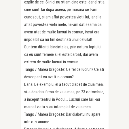
explic de ce. Si nici nu stiam cine este, dar el stia
cine sunt. Iar dupa aceea, pe masura ce l-am
cunoscut, si am aflat povestea vietii lui, iar el a
aflat povestea vietii mele, ne-am dat seama ca
avem atat de multe lucruri in comun, incat era
imposibil sa nu fim destinati unul celuilalt.
Suntem diferiti, bineinteles, prin natura faptului
ca eu sunt femeie si el este barbat, dar avem
extrem de multe lucruri in comun…
Tango / Marea Dragoste: Ce fel de lucruri? Ce ati
descoperit ca aveti in comun?
Dana: De exemplu, el a facut diabet de ziua mea,
si-a deschis firma de ziua mea, pe 23 octombrie,
a inceput teatrul in Podul… Lucruri care lui i-au
marcat viata s-au intamplat de ziua mea.
Tango / Marea Dragoste: Dar diabetul nu apare
intr-o zi anume…