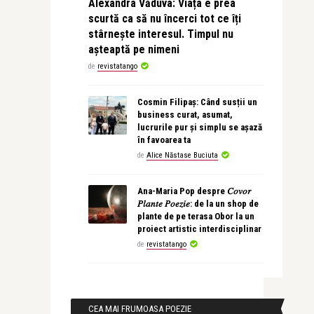
Alexandra Văduva: Viața e prea
scurtă ca să nu încerci tot ce îți
stârnește interesul. Timpul nu
așteaptă pe nimeni
de
revistatango
Cosmin Filipaș: Când susții un
business curat, asumat,
lucrurile pur și simplu se așază
în favoarea ta
de
Alice Năstase Buciuta
Ana-Maria Pop despre 𝐶𝑜𝑣𝑜𝑟
𝑃𝑙𝑎𝑛𝑡𝑒 𝑃𝑜𝑒𝑧𝑖𝑒: de la un shop de
plante de pe terasa Obor la un
proiect artistic interdisciplinar
de
revistatango
CEA MAI FRUMOASA POEZIE