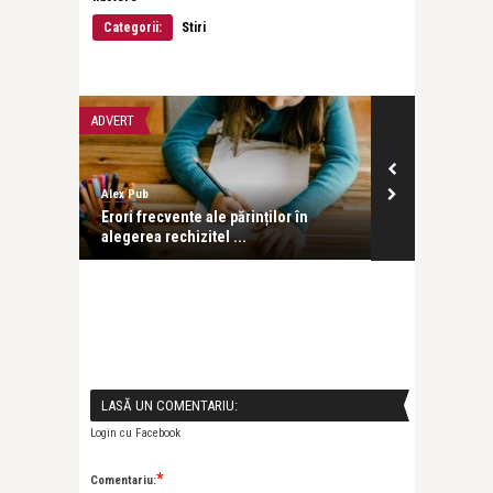
Categorii:
Stiri
ADVERT
PĂRINȚI ȘI COPII
Alex Pub
revistatango
Erori frecvente ale părinților în
Ela Crăciun: 
alegerea rechizitel ...
clipa în care .
LASĂ UN COMENTARIU:
Login cu Facebook
*
Comentariu: