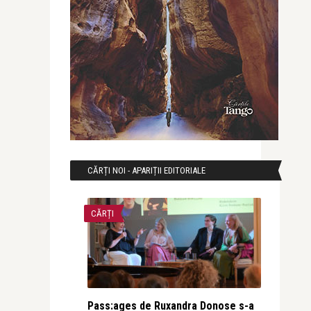
CĂRȚI NOI - APARIȚII EDITORIALE
CĂRȚI
Pass:ages de Ruxandra Donose s-a