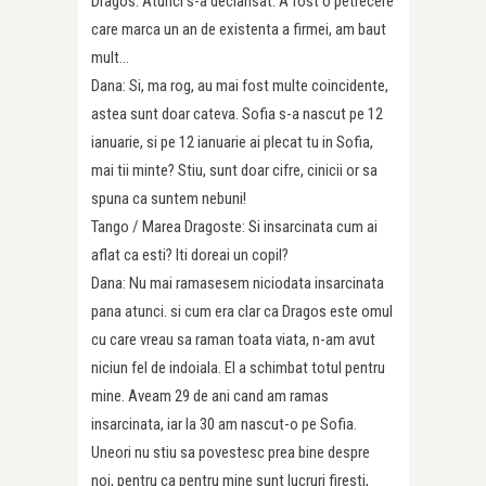
Dragos: Atunci s-a declansat. A fost o petrecere
care marca un an de existenta a firmei, am baut
mult…
Dana: Si, ma rog, au mai fost multe coincidente,
astea sunt doar cateva. Sofia s-a nascut pe 12
ianuarie, si pe 12 ianuarie ai plecat tu in Sofia,
mai tii minte? Stiu, sunt doar cifre, cinicii or sa
spuna ca suntem nebuni!
Tango / Marea Dragoste: Si insarcinata cum ai
aflat ca esti? Iti doreai un copil?
Dana: Nu mai ramasesem niciodata insarcinata
pana atunci. si cum era clar ca Dragos este omul
cu care vreau sa raman toata viata, n-am avut
niciun fel de indoiala. El a schimbat totul pentru
mine. Aveam 29 de ani cand am ramas
insarcinata, iar la 30 am nascut-o pe Sofia.
Uneori nu stiu sa povestesc prea bine despre
noi, pentru ca pentru mine sunt lucruri firesti,