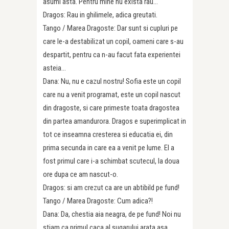
asumi asta. Pentru mine nu exista rau…
Dragos: Rau in ghilimele, adica greutati.
Tango / Marea Dragoste: Dar sunt si cupluri pe
care le-a destabilizat un copil, oameni care s-au
despartit, pentru ca n-au facut fata experientei
asteia…
Dana: Nu, nu e cazul nostru! Sofia este un copil
care nu a venit programat, este un copil nascut
din dragoste, si care primeste toata dragostea
din partea amandurora. Dragos e superimplicat in
tot ce inseamna cresterea si educatia ei, din
prima secunda in care ea a venit pe lume. El a
fost primul care i-a schimbat scutecul, la doua
ore dupa ce am nascut-o.
Dragos: si am crezut ca are un abtibild pe fund!
Tango / Marea Dragoste: Cum adica?!
Dana: Da, chestia aia neagra, de pe fund! Noi nu
stiam ca primul caca al sugarului arata asa.