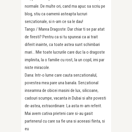
normale. De multe ori, cand ma apuc sa scriu pe
blog, stiu ca oamenii asteapta lucruri
senzationale, si n-am ce sa le dau!
Tango / Marea Dragoste: Dar chiar ti se par atat
de firesti? Pentru ca si tu spuneai ca ai trait
diferit inainte, ca toate astea sunt schimbari
mari… Mie toate lucrurile care duc la o dragoste
implinita, la o familie cu rost, la un copil, imi par
niste miracole.
Dana: Intr-o lume care cauta senzationalul,
povestea mea pare una banala. Senzational
inseamna de obicei masini de lux, silicoane,
cadouri scumpe, vacanta in Dubai si alte povesti
de-astea, extraordinare. La asta m-am referit.
Mai avem cativa prieteni care si-au gasit
partenerul cu care sa fie una si aceeasi fiinta, si
eu