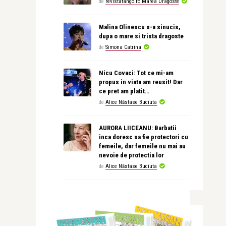
de
revistatango.ro Marea Dragoste
Malina Olinescu s-a sinucis,
dupa o mare si trista dragoste
de
Simona Catrina
Nicu Covaci: Tot ce mi-am
propus in viata am reusit! Dar
ce pret am platit…
de
Alice Năstase Buciuta
AURORA LIICEANU: Barbatii
inca doresc sa fie protectori cu
femeile, dar femeile nu mai au
nevoie de protectia lor
de
Alice Năstase Buciuta