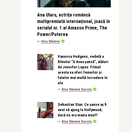
Ana Ularu, actrița româncă
multipremiată internațional, joacă în
serialul nr. 1 al Amazon Prime, The
Power/Puterea
de
Ilona Năstase
Vanessa Hudgens, vedetă a
filmului “A doua șansă”, alături
de Jennifer Lopez: Filmul
acesta va oferi femeilor și
fetelor mai multă încredere în
ele
de
Alice Năstase Buciuta
Sebastian Stan: Ce șanse aș fi
avut să ajung la Hollywood,
dacă nu era mama mea?!
de
Alice Năstase Buciuta