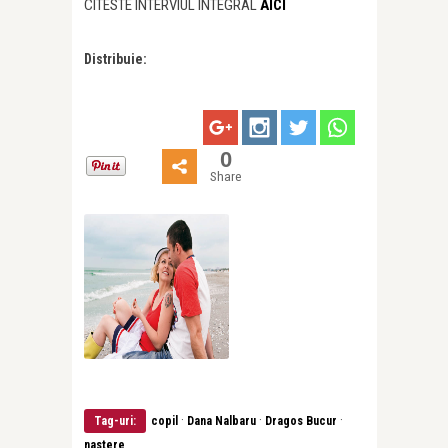
CITESTE INTERVIUL INTEGRAL
AICI
Distribuie:
0
Share
·
·
·
Tag-uri:
copil
Dana Nalbaru
Dragos Bucur
nastere