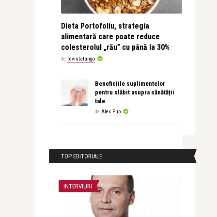
Dieta Portofoliu, strategia
alimentară care poate reduce
colesterolul „rău” cu până la 30%
de
revistatango
Beneficiile suplimentelor
pentru slăbit asupra sănătății
tale
de
Alex Pub
TOP EDITORIALE
INTERVIURI