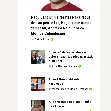
Radu Banciu: Ilie Nastase s-a facut
de ras peste tot, Hagi spune numai
tampenii, Andreea Raicu era ca
Monica Columbeanu
de
Corina Stoica
Simona Catrina, prietena și
colega noastră, a plecat, astăzi,
dintre noi
de
Alice Năstase Buciuta
Then & Now – Mihaela
Radulescu
de
revistatango.ro Marea Dragoste
Alice Nastase Buciuta – Trufia
de a fi tanar