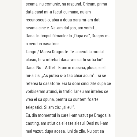
seama, nu comunic, nu raspund. Oricum, prima
data cand mi-a facut cu mana, nu am
recunoscut-o, abia a doua oara mi-am dat
seama cine e. Ne-am dat jos, am vorbit…
Dana: In timpul filmarilor la „Dupa ea“, Dragos m-
a cerut in casatorie…
Tango / Marea Dragoste: Te-a cerut la modul
clasic, te-a intrebat daca vrei sa fii sotia lui?
Dana: Nu… Altfel… Eram in masina, ploua, si el
mi-a zis: „As putea s-o fac chiar acum“… si se
referea la casatorie. Era la doar cinci zile dupa ce
vorbiseram atunci, in trafic. Iar eu am inteles ce
vrea el sa spuna, pentru ca suntem foarte
telepatici. Si am zis: „si eu!“.
Eu, din momentul in care l-am vazut pe Dragos la
casting, am stiut ca el este alesul. Desi nu l-am
mai vazut, dupa aceea, luni de zile. Nu pot sa