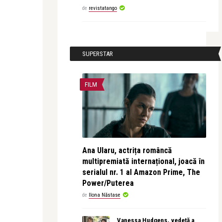
de
revistatango
SUPERSTAR
FILM
Ana Ularu, actrița româncă
multipremiată internațional, joacă în
serialul nr. 1 al Amazon Prime, The
Power/Puterea
de
Ilona Năstase
Vanessa Hudgens, vedetă a