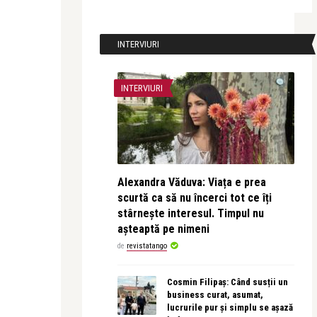
INTERVIURI
INTERVIURI
Alexandra Văduva: Viața e prea
scurtă ca să nu încerci tot ce îți
stârnește interesul. Timpul nu
așteaptă pe nimeni
de
revistatango
Cosmin Filipaș: Când susții un
business curat, asumat,
lucrurile pur și simplu se așază