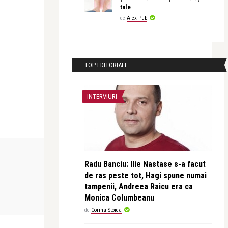
tale
de
Alex Pub
TOP EDITORIALE
INTERVIURI
LIFE
ADVERT
Radu Banciu: Ilie Nastase s-a facut
de ras peste tot, Hagi spune numai
Alice Năstase Buciuta
Alex Pub
tampenii, Andreea Raicu era ca
. Două
Sarmizegetusa by Liza Panait – O
Ce rochie al
Monica Columbeanu
grandioasă istor ...
aceasta în cal
de
Corina Stoica