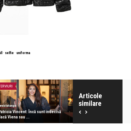
·
·
ll
selfie
uniforma
TERVIURI
LIFE
Articole
similare
evistatango
Alice Năstase Buciuta
atricia Vincent: Încă sunt indecisă
Ella Barker și Florin Burescu
acă Viena sau ...
prezentări de mod ...