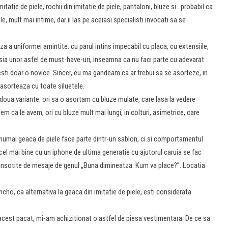
tatie de piele, rochii din imitatie de piele, pantaloni, bluze si…probabil ca
le, mult mai intime, dar ii las pe aceiasi specialisti invocati sa se
 a uniformei amintite: cu parul intins impecabil cu placa, cu extensiile,
esia unor asfel de must-have-uri, inseamna ca nu faci parte cu adevarat
sti doar o novice. Sincer, eu ma gandeam ca ar trebui sa se asorteze, in
e asorteaza cu toate siluetele.
doua variante: ori sa o asortam cu bluze mulate, care lasa la vedere
m ca le avem, ori cu bluze mult mai lungi, in colturi, asimetrice, care
u numai geaca de piele face parte dintr-un sablon, ci si comportamentul
el mai bine cu un iphone de ultima generatie cu ajutorul caruia se fac
i insotite de mesaje de genul „Buna dimineatza. Kum va place?”. Locatia
cho, ca alternativa la geaca din imitatie de piele, esti considerata
 acest pacat, mi-am achizitionat o astfel de piesa vestimentara. De ce sa