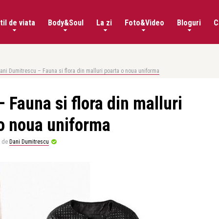
til de viata
Body&Soul
La zi
Foto&Video
Bloguri
C
ani Dumitrescu – Fauna si flora din malluri poarta o noua uniforma
 Fauna si flora din malluri
o noua uniforma
de
Dani Dumitrescu