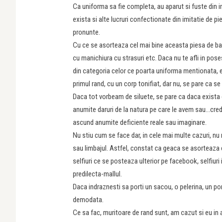
Ca uniforma sa fie completa, au aparut si fuste din imi
exista si alte lucruri confectionate din imitatie de pie
pronunte.
Cu ce se asorteaza cel mai bine aceasta piesa de baza
cu manichiura cu strasuri etc. Daca nu te afli in pos
din categoria celor ce poarta uniforma mentionata, e
primul rand, cu un corp tonifiat, dar nu, se pare ca s
Daca tot vorbeam de siluete, se pare ca daca exista 
anumite daruri de la natura pe care le avem sau…crede
ascund anumite deficiente reale sau imaginare.
Nu stiu cum se face dar, in cele mai multe cazuri, n
sau limbajul. Astfel, constat ca geaca se asorteaza c
selfiuri ce se posteaza ulterior pe facebook, selfiur
predilecta-mallul.
Daca indraznesti sa porti un sacou, o pelerina, un pon
demodata.
Ce sa fac, muritoare de rand sunt, am cazut si eu in