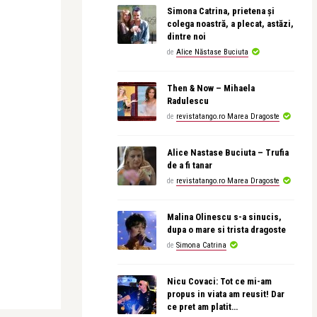
Simona Catrina, prietena și
colega noastră, a plecat, astăzi,
dintre noi
de
Alice Năstase Buciuta
Then & Now – Mihaela
Radulescu
de
revistatango.ro Marea Dragoste
Alice Nastase Buciuta – Trufia
de a fi tanar
de
revistatango.ro Marea Dragoste
Malina Olinescu s-a sinucis,
dupa o mare si trista dragoste
de
Simona Catrina
Nicu Covaci: Tot ce mi-am
propus in viata am reusit! Dar
ce pret am platit…