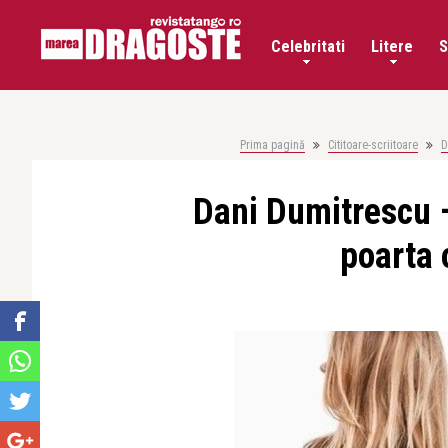
Celebritati
Litere
S
Prima pagină
Cititoare-scriitoare
D
Dani Dumitrescu –
poarta 