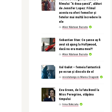
filmului “A doua șansă”, alături
de Jennifer Lopez: Filmul
acesta va oferi femeilor și
fetelor mai multă încredere în
ele
de
Alice Năstase Buciuta
Sebastian Stan: Ce șanse aș fi
avut să ajung la Hollywood,
dacă nu era mama mea?!
de
Alice Năstase Buciuta
Gal Gadot – femeia fantastică
pe ecran și dincolo de el
de
revistatango.ro Marea Dragoste
Eva Green, de la fata Bond la
Miss Peregrine, stăpâna
timpului
de
Irina Botezatu