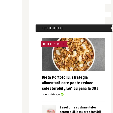
RETETE SI DIETE
RETETE SI DIETE
Dieta Portofoliu, strategia
alimentară care poate reduce
colesterolul „rău” cu până la 30%
de
revistatango
Beneficiile suplimentelor
pentru slăbit asupra sănătății