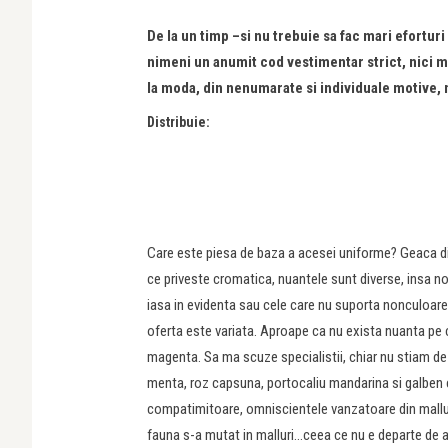
De la un timp –si nu trebuie sa fac mari efortu
nimeni un anumit cod vestimentar strict, nici mac
la moda, din nenumarate si individuale motive, 
Distribuie:
Care este piesa de baza a acesei uniforme? Geaca din 
ce priveste cromatica, nuantele sunt diverse, insa n
iasa in evidenta sau cele care nu suporta nonculoare
oferta este variata. Aproape ca nu exista nuanta pe c
magenta. Sa ma scuze specialistii, chiar nu stiam d
menta, roz capsuna, portocaliu mandarina si galben c
compatimitoare, omniscientele vanzatoare din malluri 
fauna s-a mutat in malluri…ceea ce nu e departe de a