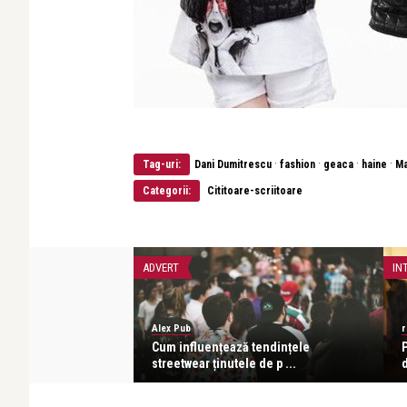
·
·
·
·
Tag-uri:
Dani Dumitrescu
fashion
geaca
haine
Ma
Categorii:
Cititoare-scriitoare
ADVERT
IN
Alex Pub
r
 o poveste. Fiecare
Cum influențează tendințele
P
streetwear ținutele de p ...
d