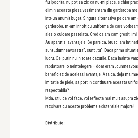
fiu ipocrita, nu pot sa zic ca nu-mi place, e chiar pra
elimin aceasta piesa vestimentara din garderoba mea 
intr-un anumit buget. Singura alternativa pe care am
garderoba, m-am innoit cu uniforma de care vorbeam. 
ales o culoare pastelata. Cred ca am cam gresit, im
Au aparut si avantajele. Se pare ca, brusc, am intin
sunt „dumneavoastra”, sunt „tu”. Daca prima situati
lucru. Cel putin nu in toate cazurile. Daca inainte va
rabdatoare, o neintelegere – doar eram „dumneavoast
beneficiez de aceleasi avantaje. Asa ca, deja ma maci
imitatie de piele, sa port in continuare aceasta unif
respectabila?
Mda, stiu ce voi face, voi reflecta mai mult asupra zi
rezolvare cu aceste probleme existentiale majore!
Distribuie: