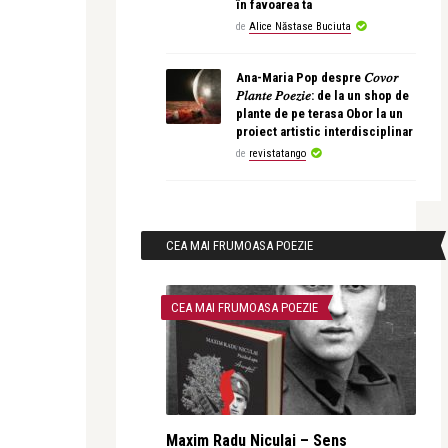
în favoarea ta
de
Alice Năstase Buciuta
Ana-Maria Pop despre 𝐶𝑜𝑣𝑜𝑟
𝑃𝑙𝑎𝑛𝑡𝑒 𝑃𝑜𝑒𝑧𝑖𝑒: de la un shop de
plante de pe terasa Obor la un
proiect artistic interdisciplinar
de
revistatango
CEA MAI FRUMOASA POEZIE
CEA MAI FRUMOASA POEZIE
Maxim Radu Niculai – Sens