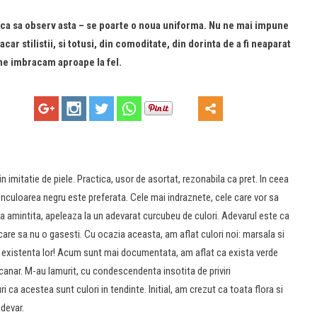
ri ca sa observ asta – se poarte o noua uniforma. Nu ne mai impune
ar stilistii, si totusi, din comoditate, din dorinta de a fi neaparat
ne imbracam aproape la fel.
imitatie de piele. Practica, usor de asortat, rezonabila ca pret. In ceea
onculoarea negru este preferata. Cele mai indraznete, cele care vor sa
a amintita, apeleaza la un adevarat curcubeu de culori. Adevarul este ca
are sa nu o gasesti. Cu ocazia aceasta, am aflat culori noi: marsala si
e existenta lor! Acum sunt mai documentata, am aflat ca exista verde
anar. M-au lamurit, cu condescendenta insotita de priviri
ca acestea sunt culori in tendinte. Initial, am crezut ca toata flora si
devar.