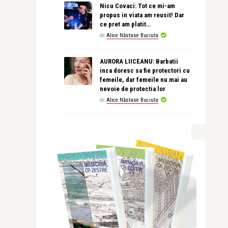
Nicu Covaci: Tot ce mi-am
propus in viata am reusit! Dar
ce pret am platit…
de
Alice Năstase Buciuta
AURORA LIICEANU: Barbatii
inca doresc sa fie protectori cu
femeile, dar femeile nu mai au
nevoie de protectia lor
de
Alice Năstase Buciuta