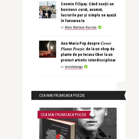
Cosmin Filipaș: Când susții un
business curat, asumat,
lucrurile pur și simplu se așază
în favoarea ta
de
Alice Năstase Buciuta
Ana-Maria Pop despre 𝐶𝑜𝑣𝑜𝑟
𝑃𝑙𝑎𝑛𝑡𝑒 𝑃𝑜𝑒𝑧𝑖𝑒: de la un shop de
plante de pe terasa Obor la un
proiect artistic interdisciplinar
de
revistatango
CEA MAI FRUMOASA POEZIE
CEA MAI FRUMOASA POEZIE