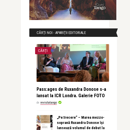
CĂRȚI NOI - APARIȚII EDITORIALE
CĂRȚI
Pass:ages de Ruxandra Donose s-a
lansat la ICR Londra. Galerie FOTO
de
revistatango
„Pe:trecere” – Marea mezzo-
soprană Ruxandra Donose își
lansează volumul de debut la