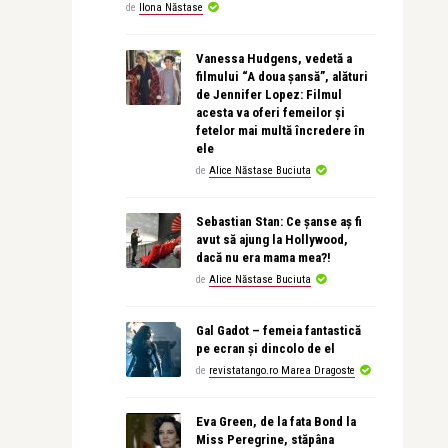
de
Ilona Năstase
Vanessa Hudgens, vedetă a
filmului “A doua șansă”, alături
de Jennifer Lopez: Filmul
acesta va oferi femeilor și
fetelor mai multă încredere în
ele
de
Alice Năstase Buciuta
Sebastian Stan: Ce șanse aș fi
avut să ajung la Hollywood,
dacă nu era mama mea?!
de
Alice Năstase Buciuta
Gal Gadot – femeia fantastică
pe ecran și dincolo de el
de
revistatango.ro Marea Dragoste
Eva Green, de la fata Bond la
Miss Peregrine, stăpâna