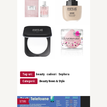
·
·
Tag-uri:
beauty
cadouri
Sephora
Categorii:
Beauty News & Style
STIRI
BEAUTY NEWS & 