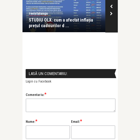
revistatango
revistatango
ruri
STUDIU OLX: cum a afectat inflația
Gerovital Mu
prețul cadourilor d ...
apreciate ing
LASĂ UN COMENTARIU:
Login cu Facebook
*
Comentariu:
*
*
Nume:
Email: