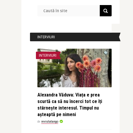
INTERVIURI
INTERVIURI
Alexandra Văduva: Viața e prea
scurtă ca să nu încerci tot ce îți
stârnește interesul. Timpul nu
așteaptă pe nimeni
de
revistatango