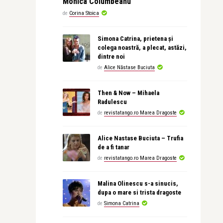
Monica Columbeanu
de
Corina Stoica
Simona Catrina, prietena și
colega noastră, a plecat, astăzi,
dintre noi
de
Alice Năstase Buciuta
Then & Now – Mihaela
Radulescu
de
revistatango.ro Marea Dragoste
Alice Nastase Buciuta – Trufia
de a fi tanar
de
revistatango.ro Marea Dragoste
Malina Olinescu s-a sinucis,
dupa o mare si trista dragoste
de
Simona Catrina