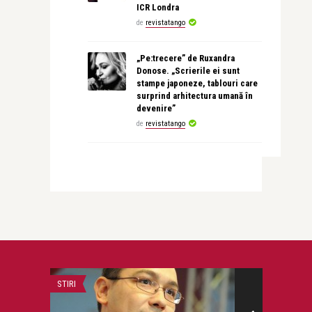
ICR Londra
de
revistatango
„Pe:trecere” de Ruxandra
Donose. „Scrierile ei sunt
stampe japoneze, tablouri care
surprind arhitectura umană în
devenire”
de
revistatango
STIRI
LIFE