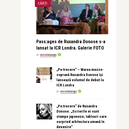
CĂRȚI
Pass:ages de Ruxandra Donose s-a
lansat la ICR Londra. Galerie FOTO
de
revistatango
„Pe:trecere” – Marea mezzo-
soprană Ruxandra Donose își
lansează volumul de debut la
ICR Londra
de
revistatango
„Pe:trecere” de Ruxandra
Donose. „Scrierile ei sunt
stampe japoneze, tablouri care
surprind arhitectura umană în
devenire”