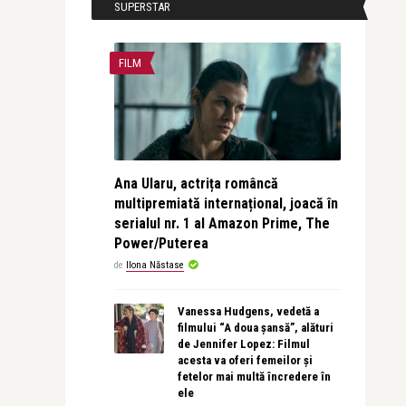
SUPERSTAR
FILM
Ana Ularu, actrița româncă
multipremiată internațional, joacă în
serialul nr. 1 al Amazon Prime, The
Power/Puterea
de
Ilona Năstase
Vanessa Hudgens, vedetă a
filmului “A doua șansă”, alături
de Jennifer Lopez: Filmul
acesta va oferi femeilor și
fetelor mai multă încredere în
ele