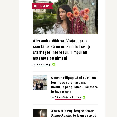
INTERVIURI
Alexandra Văduva: Viața e prea
scurtă ca să nu încerci tot ce îți
stârnește interesul. Timpul nu
așteaptă pe nimeni
de
revistatango
Cosmin Filipaș: Când susții un
business curat, asumat,
lucrurile pur și simplu se așază
în favoarea ta
de
Alice Năstase Buciuta
Ana-Maria Pop despre 𝐶𝑜𝑣𝑜𝑟
𝑃𝑙𝑎𝑛𝑡𝑒 𝑃𝑜𝑒𝑧𝑖𝑒: de la un shop de