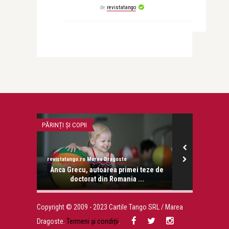
de
revistatango
PĂRINȚI ȘI COPII
CEA MAI FRUMOA
revistatango.ro Marea Dragoste
revistatango.ro
onose.
Anca Grecu, autoarea primei teze de
Magda Isa
doctorat din Romania ...
Copyright © 2009 - 2023 Cartile Tango SRL / Marea
Dragoste.
Termeni și condiții
.