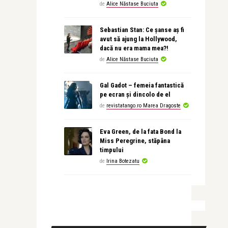
de
Alice Năstase Buciuta
Sebastian Stan: Ce șanse aș fi
avut să ajung la Hollywood,
dacă nu era mama mea?!
de
Alice Năstase Buciuta
Gal Gadot – femeia fantastică
pe ecran și dincolo de el
de
revistatango.ro Marea Dragoste
Eva Green, de la fata Bond la
Miss Peregrine, stăpâna
timpului
de
Irina Botezatu