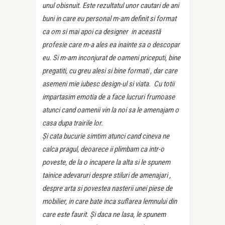
unul obisnuit. Este rezultatul unor cautari de ani
buni in care eu personal m-am definit si format
ca om si mai apoi ca designer in această
profesie care m-a ales ea inainte sa o descopar
eu. Si m-am inconjurat de oameni priceputi, bine
pregatiti, cu greu alesi si bine formati , dar care
asemeni mie iubesc design-ul si viata. Cu totii
impartasim emotia de a face lucruri frumoase
atunci cand oamenii vin la noi sa le amenajam o
casa dupa trairile lor.
Și cata bucurie simtim atunci cand cineva ne
calca pragul, deoarece ii plimbam ca intr-o
poveste, de la o incapere la alta si le spunem
tainice adevaruri despre stiluri de amenajari ,
despre arta si povestea nasterii unei piese de
mobilier, in care bate inca suflarea lemnului din
care este faurit. Și daca ne lasa, le spunem