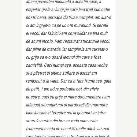
atunci povestea minunata a acestei case, a
etapelor grele si lungi pe care le-a trait sub ochii
nostri cand, aproape distrusa complet, am luat-o
si am ingrijit-o ca pe un om muribund. Si peretii
ei vechi, dar falnici i-am consolidat sa tina mult
de acum incolo, i-am restaurat stucaturile vechi,
dar pline de maretie, iar tamplaria am curatat-o
cu grija sa n-o doară lemnul din care a fost
zamislită. Caci numai așa, aceasta casa veche
si-a păstrat si ultima suflare si astazi am
renascut-o la viata. Dar ca o fata frumoasa, gata
de petit , i-am adus podoabe noi, din zilele
noastre, caci cu grija si mare documentare i-am
adaugat stucaturi noi si pardoseli din marmura
bine lucrata si ferestre noi la geamuri sa intre
soarele curios din fire sa vada cum arata
frumusetea asta de casa! Si multe altele au mai
fost facute, caci multi au fost cei care au lucrat