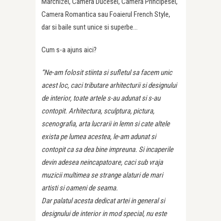
Marchizei, Camera Ducesei, Camera Principesei,
Camera Romantica sau Foaierul French Style,
dar si baile sunt unice si superbe…
Cum s-a ajuns aici?
“Ne-am folosit stiinta si sufletul sa facem unic
acest loc, caci tributare arhitecturii si designului
de interior, toate artele s-au adunat si s-au
contopit. Arhitectura, sculptura, pictura,
scenografia, arta lucrarii in lemn si cate altele
exista pe lumea acestea, le-am adunat si
contopit ca sa dea bine impreuna. Si incaperile
devin adesea neincapatoare, caci sub vraja
muzicii multimea se strange alaturi de mari
artisti si oameni de seama.
Dar palatul acesta dedicat artei in general si
designului de interior in mod special, nu este