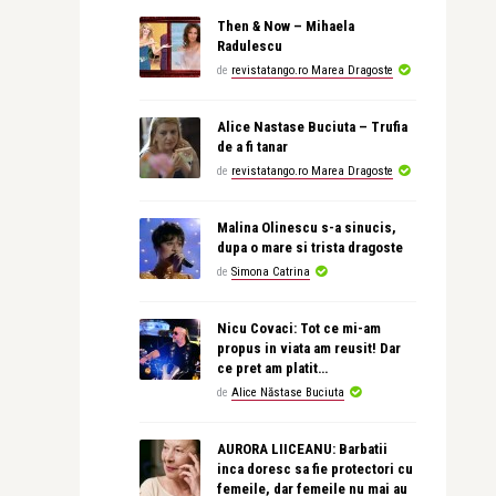
Then & Now – Mihaela
Radulescu
de
revistatango.ro Marea Dragoste
Alice Nastase Buciuta – Trufia
de a fi tanar
de
revistatango.ro Marea Dragoste
Malina Olinescu s-a sinucis,
dupa o mare si trista dragoste
de
Simona Catrina
Nicu Covaci: Tot ce mi-am
propus in viata am reusit! Dar
ce pret am platit…
de
Alice Năstase Buciuta
AURORA LIICEANU: Barbatii
inca doresc sa fie protectori cu
femeile, dar femeile nu mai au