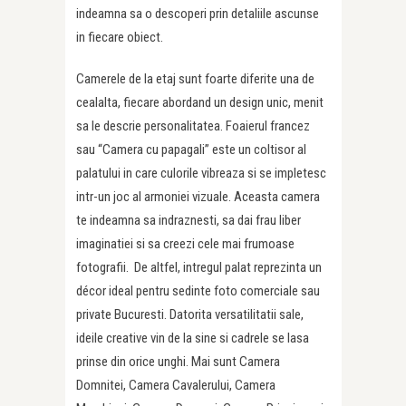
indeamna sa o descoperi prin detaliile ascunse
in fiecare obiect.
Camerele de la etaj sunt foarte diferite una de
cealalta, fiecare abordand un design unic, menit
sa le descrie personalitatea. Foaierul francez
sau “Camera cu papagali” este un coltisor al
palatului in care culorile vibreaza si se impletesc
intr-un joc al armoniei vizuale. Aceasta camera
te indeamna sa indraznesti, sa dai frau liber
imaginatiei si sa creezi cele mai frumoase
fotografii. De altfel, intregul palat reprezinta un
décor ideal pentru sedinte foto comerciale sau
private Bucuresti. Datorita versatilitatii sale,
ideile creative vin de la sine si cadrele se lasa
prinse din orice unghi. Mai sunt Camera
Domnitei, Camera Cavalerului, Camera