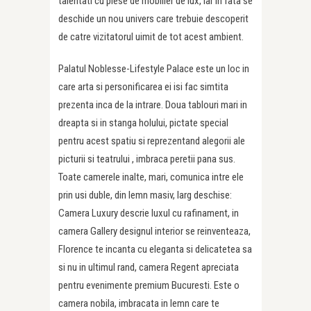
talentati cu piese de mobilier de lux, iar in fata se
deschide un nou univers care trebuie descoperit
de catre vizitatorul uimit de tot acest ambient.
Palatul Noblesse-Lifestyle Palace este un loc in
care arta si personificarea ei isi fac simtita
prezenta inca de la intrare. Doua tablouri mari in
dreapta si in stanga holului, pictate special
pentru acest spatiu si reprezentand alegorii ale
picturii si teatrului , imbraca peretii pana sus.
Toate camerele inalte, mari, comunica intre ele
prin usi duble, din lemn masiv, larg deschise:
Camera Luxury descrie luxul cu rafinament, in
camera Gallery designul interior se reinventeaza,
Florence te incanta cu eleganta si delicatetea sa
si nu in ultimul rand, camera Regent apreciata
pentru evenimente premium Bucuresti. Este o
camera nobila, imbracata in lemn care te