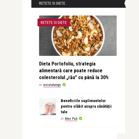
RETETE SI DIETE
RETETE SI DIETE
Dieta Portofoliu, strategia
alimentară care poate reduce
colesterolul „rău” cu până la 30%
de
revistatango
Beneficiile suplimentelor
pentru slăbit asupra sănătății
tale
de
Alex Pub