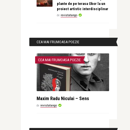
plante de pe terasa Obor la un
proiect artistic interdisciplinar
de
revistatango
CEA MAI FRUMOASA POEZIE
CEA MAI FRUMOASA POEZIE
Maxim Radu Niculai – Sens
de
revistatango