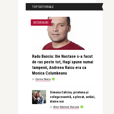
TOP EDITORIALE
INTERVIURI
Radu Banciu: Ilie Nastase s-a facut
de ras peste tot, Hagi spune numai
tampenii, Andreea Raicu era ca
Monica Columbeanu
de
Corina Stoica
Simona Catrina, prietena și
colega noastră, a plecat, astăzi,
dintre noi
de
Alice Năstase Buciuta