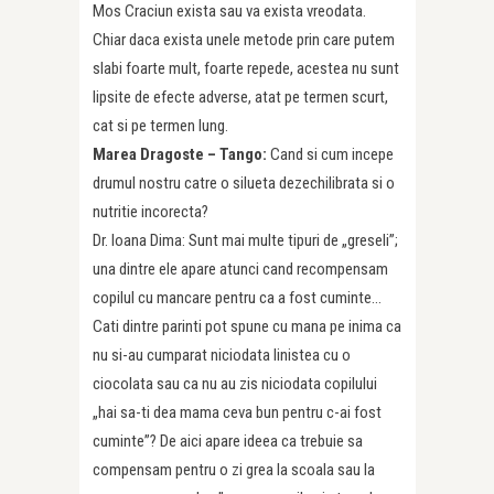
Mos Craciun exista sau va exista vreodata.
Chiar daca exista unele metode prin care putem
slabi foarte mult, foarte repede, acestea nu sunt
lipsite de efecte adverse, atat pe termen scurt,
cat si pe termen lung.
Marea Dragoste – Tango:
Cand si cum incepe
drumul nostru catre o silueta dezechilibrata si o
nutritie incorecta?
Dr. Ioana Dima: Sunt mai multe tipuri de „greseli”;
una dintre ele apare atunci cand recompensam
copilul cu mancare pentru ca a fost cuminte…
Cati dintre parinti pot spune cu mana pe inima ca
nu si-au cumparat niciodata linistea cu o
ciocolata sau ca nu au zis niciodata copilului
„hai sa-ti dea mama ceva bun pentru c-ai fost
cuminte”? De aici apare ideea ca trebuie sa
compensam pentru o zi grea la scoala sau la