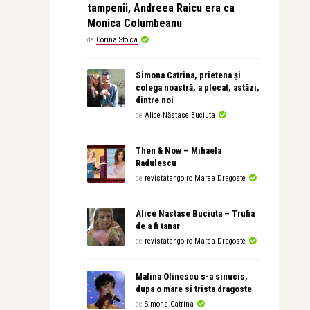
tampenii, Andreea Raicu era ca
Monica Columbeanu
de
Corina Stoica
Simona Catrina, prietena și
colega noastră, a plecat, astăzi,
dintre noi
de
Alice Năstase Buciuta
Then & Now – Mihaela
Radulescu
de
revistatango.ro Marea Dragoste
Alice Nastase Buciuta – Trufia
de a fi tanar
de
revistatango.ro Marea Dragoste
Malina Olinescu s-a sinucis,
dupa o mare si trista dragoste
de
Simona Catrina