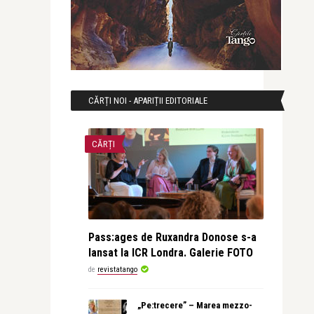
CĂRȚI NOI - APARIȚII EDITORIALE
CĂRȚI
Pass:ages de Ruxandra Donose s-a
lansat la ICR Londra. Galerie FOTO
de
revistatango
„Pe:trecere” – Marea mezzo-