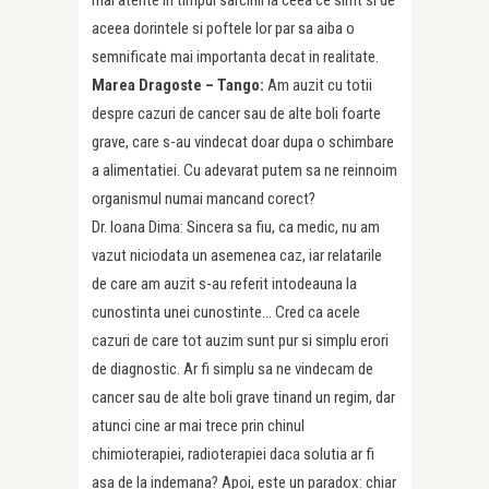
aceea dorintele si poftele lor par sa aiba o
semnificate mai importanta decat in realitate.
Marea Dragoste – Tango:
Am auzit cu totii
despre cazuri de cancer sau de alte boli foarte
grave, care s-au vindecat doar dupa o schimbare
a alimentatiei. Cu adevarat putem sa ne reinnoim
organismul numai mancand corect?
Dr. Ioana Dima: Sincera sa fiu, ca medic, nu am
vazut niciodata un asemenea caz, iar relatarile
de care am auzit s-au referit intodeauna la
cunostinta unei cunostinte… Cred ca acele
cazuri de care tot auzim sunt pur si simplu erori
de diagnostic. Ar fi simplu sa ne vindecam de
cancer sau de alte boli grave tinand un regim, dar
atunci cine ar mai trece prin chinul
chimioterapiei, radioterapiei daca solutia ar fi
asa de la indemana? Apoi, este un paradox: chiar