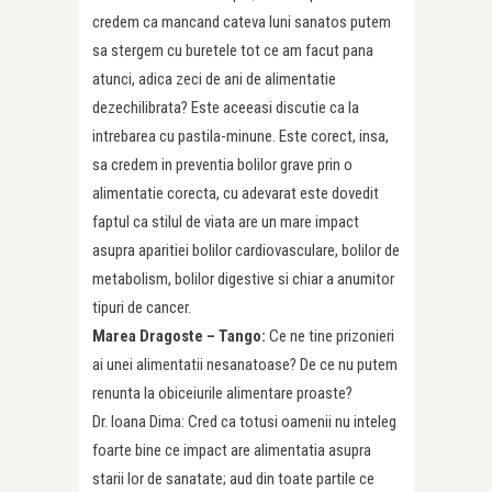
credem ca mancand cateva luni sanatos putem
sa stergem cu buretele tot ce am facut pana
atunci, adica zeci de ani de alimentatie
dezechilibrata? Este aceeasi discutie ca la
intrebarea cu pastila-minune. Este corect, insa,
sa credem in preventia bolilor grave prin o
alimentatie corecta, cu adevarat este dovedit
faptul ca stilul de viata are un mare impact
asupra aparitiei bolilor cardiovasculare, bolilor de
metabolism, bolilor digestive si chiar a anumitor
tipuri de cancer.
Marea Dragoste – Tango:
Ce ne tine prizonieri
ai unei alimentatii nesanatoase? De ce nu putem
renunta la obiceiurile alimentare proaste?
Dr. Ioana Dima: Cred ca totusi oamenii nu inteleg
foarte bine ce impact are alimentatia asupra
starii lor de sanatate; aud din toate partile ce