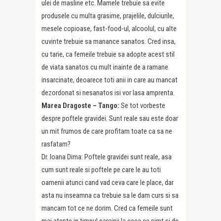
ulei de masline etc. Mamele trebuie sa evite
produsele cu multa grasime, prajelile, dulciurile,
mesele copioase, fast-food-ul, alcoolul, cu alte
cuvinte trebuie sa manance sanatos. Cred insa,
cu tarie, ca femeile trebuie sa adopte acest stil
de viata sanatos cu mult inainte de a ramane
insarcinate, deoarece toti anii in care au mancat
dezordonat si nesanatos isi vor lasa amprenta.
Marea Dragoste – Tango:
Se tot vorbeste
despre poftele gravidei. Sunt reale sau este doar
un mit frumos de care profitam toate ca sa ne
rasfatam?
Dr. Ioana Dima: Poftele gravidei sunt reale, asa
cum sunt reale si poftele pe care le au toti
oamenii atunci cand vad ceva care le place, dar
asta nu inseamna ca trebuie sa le dam curs si sa
mancam tot ce ne dorim. Cred ca femeile sunt
mai atente in timpul sarcinii la ceea ce simt si de