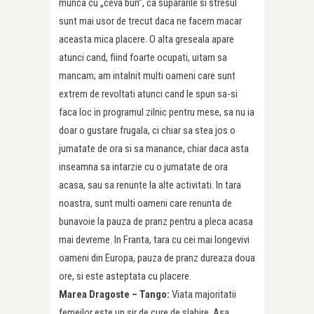
munca cu „ceva bun”, ca supararile si stresul
sunt mai usor de trecut daca ne facem macar
aceasta mica placere. O alta greseala apare
atunci cand, fiind foarte ocupati, uitam sa
mancam; am intalnit multi oameni care sunt
extrem de revoltati atunci cand le spun sa-si
faca loc in programul zilnic pentru mese, sa nu ia
doar o gustare frugala, ci chiar sa stea jos o
jumatate de ora si sa manance, chiar daca asta
inseamna sa intarzie cu o jumatate de ora
acasa, sau sa renunte la alte activitati. In tara
noastra, sunt multi oameni care renunta de
bunavoie la pauza de pranz pentru a pleca acasa
mai devreme. In Franta, tara cu cei mai longevivi
oameni din Europa, pauza de pranz dureaza doua
ore, si este asteptata cu placere.
Marea Dragoste – Tango:
Viata majoritatii
femeilor este un sir de cure de slabire. Asa