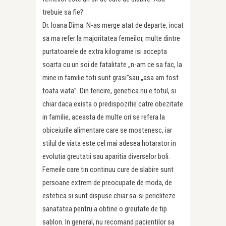
trebuie sa fie?
Dr. Ioana Dima: N-as merge atat de departe, incat
sa ma refer la majoritatea femeilor, multe dintre
purtatoarele de extra kilograme isi accepta
soarta cu un soi de fatalitate „n-am ce sa fac, la
mine in familie toti sunt grasi”sau „asa am fost
toata viata”. Din fericire, genetica nu e totul, si
chiar daca exista o predispozitie catre obezitate
in familie, aceasta de multe ori se refera la
obiceiurile alimentare care se mostenesc, iar
stilul de viata este cel mai adesea hotarator in
evolutia greutatii sau aparitia diverselor boli.
Femeile care tin continuu cure de slabire sunt
persoane extrem de preocupate de moda, de
estetica si sunt dispuse chiar sa-si pericliteze
sanatatea pentru a obtine o greutate de tip
sablon. In general, nu recomand pacientilor sa