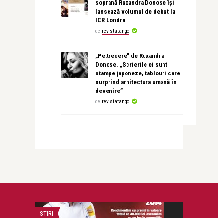
soprană Ruxandra Donose își
lansează volumul de debut la
ICR Londra
de
revistatango
„Pe:trecere” de Ruxandra
Donose. „Scrierile ei sunt
stampe japoneze, tablouri care
surprind arhitectura umană în
devenire”
de
revistatango
STIRI
PSIHOLOGIE