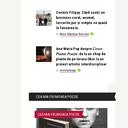
Cosmin Filipaș: Când susții un
business curat, asumat,
lucrurile pur și simplu se așază
în favoarea ta
de
Alice Năstase Buciuta
Ana-Maria Pop despre 𝐶𝑜𝑣𝑜𝑟
𝑃𝑙𝑎𝑛𝑡𝑒 𝑃𝑜𝑒𝑧𝑖𝑒: de la un shop de
plante de pe terasa Obor la un
proiect artistic interdisciplinar
de
revistatango
CEA MAI FRUMOASA POEZIE
CEA MAI FRUMOASA POEZIE