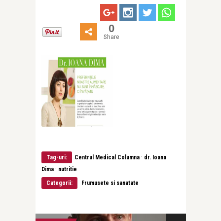
0
Share
·
Tag-uri:
Centrul Medical Columna
dr. Ioana
·
Dima
nutritie
Categorii:
Frumusete si sanatate