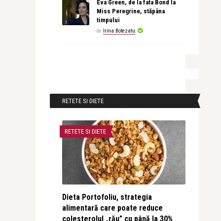
Eva Green, de la fata Bond la
Miss Peregrine, stăpâna
timpului
de
Irina Botezatu
RETETE SI DIETE
RETETE SI DIETE
Dieta Portofoliu, strategia
alimentară care poate reduce
colesterolul „rău” cu până la 30%