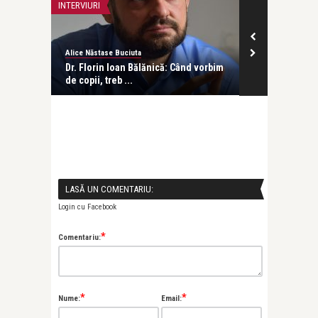
INTERVIURI
FRUMUSETE SI S
Alice Năstase Buciuta
Alice Năstase B
Dr. Florin Ioan Bălănică: Când vorbim
Cristian Mărg
de copii, treb ...
alimentație, ş
LASĂ UN COMENTARIU:
Login cu Facebook
*
Comentariu:
*
*
Nume:
Email: