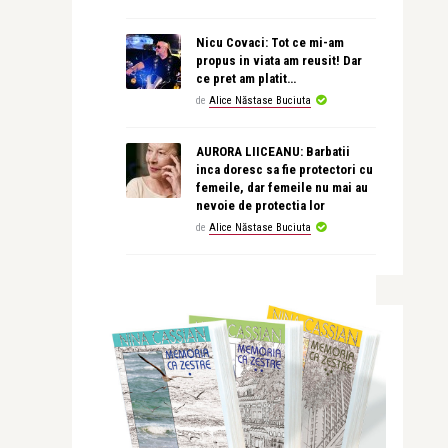
Nicu Covaci: Tot ce mi-am
propus in viata am reusit! Dar
ce pret am platit…
de
Alice Năstase Buciuta
AURORA LIICEANU: Barbatii
inca doresc sa fie protectori cu
femeile, dar femeile nu mai au
nevoie de protectia lor
de
Alice Năstase Buciuta