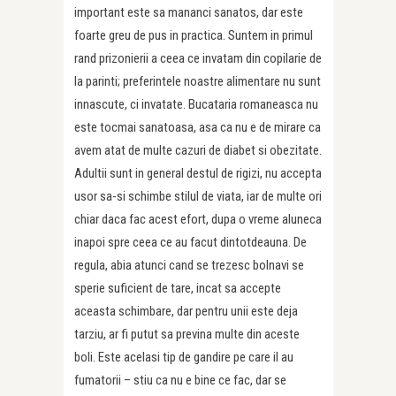
important este sa mananci sanatos, dar este
foarte greu de pus in practica. Suntem in primul
rand prizonierii a ceea ce invatam din copilarie de
la parinti; preferintele noastre alimentare nu sunt
innascute, ci invatate. Bucataria romaneasca nu
este tocmai sanatoasa, asa ca nu e de mirare ca
avem atat de multe cazuri de diabet si obezitate.
Adultii sunt in general destul de rigizi, nu accepta
usor sa-si schimbe stilul de viata, iar de multe ori
chiar daca fac acest efort, dupa o vreme aluneca
inapoi spre ceea ce au facut dintotdeauna. De
regula, abia atunci cand se trezesc bolnavi se
sperie suficient de tare, incat sa accepte
aceasta schimbare, dar pentru unii este deja
tarziu, ar fi putut sa previna multe din aceste
boli. Este acelasi tip de gandire pe care il au
fumatorii – stiu ca nu e bine ce fac, dar se