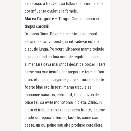
se asociaza frecvent cu tulburari hormonale ce
pot influenta ovulatia la femeie.
Marea Dragoste – Tango:
Cum mancam in
timpul sarcinii?
Dr. Ioana Dima: Despre alimentatia in timpul
sarcinii se tot vorbeste, si intr-adevar este o
discutie lunga. Pe scurt, viitoarea mama trebuie
in primul rand sa tina cont de regulile de igiena
alimentara ceva mai strict decat de obicei – fara
carne sau oua insuficient preparate termic, fara
branzeturi cu mucegai, legume si fructe spalate
foarte bine etc. In rest, mama trebuie sa
manance sanatos, echilibrat, fara abuzuri de
orice fel, sa evite monotonia in dieta. Zilnic, in
dieta ei trebuie sa se regaseasca fructe, legume
crude si preparate termic, lactate, carne sau
peste, un ou, paine sau alte produse cerealiere,