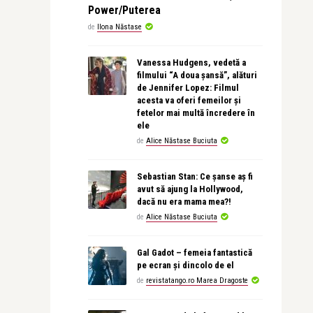
Power/Puterea
de
Ilona Năstase
Vanessa Hudgens, vedetă a
filmului “A doua șansă”, alături
de Jennifer Lopez: Filmul
acesta va oferi femeilor și
fetelor mai multă încredere în
ele
de
Alice Năstase Buciuta
Sebastian Stan: Ce șanse aș fi
avut să ajung la Hollywood,
dacă nu era mama mea?!
de
Alice Năstase Buciuta
Gal Gadot – femeia fantastică
pe ecran și dincolo de el
de
revistatango.ro Marea Dragoste