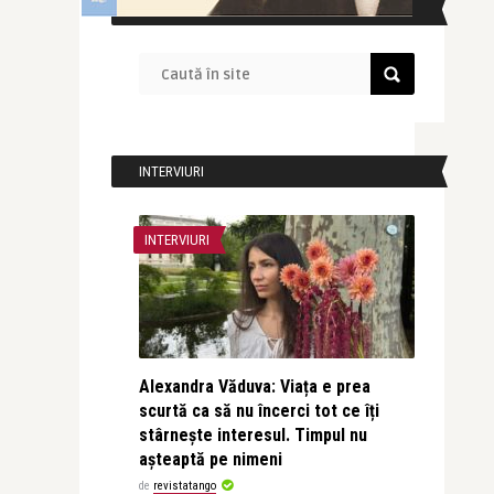
CAUTĂ ÎN SITE
INTERVIURI
INTERVIURI
Alexandra Văduva: Viața e prea
scurtă ca să nu încerci tot ce îți
stârnește interesul. Timpul nu
așteaptă pe nimeni
de
revistatango