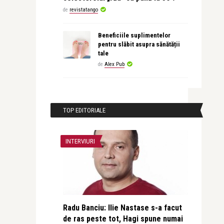
de
revistatango
Beneficiile suplimentelor
pentru slăbit asupra sănătății
tale
de
Alex Pub
TOP EDITORIALE
INTERVIURI
Radu Banciu: Ilie Nastase s-a facut
de ras peste tot, Hagi spune numai