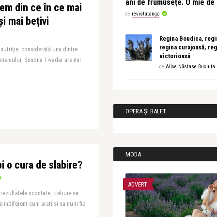
ani de frumusețe. O mie d
em din ce în ce mai
de
revistatango
și mai bețivi
Regina Boudica, regin
regina curajoasă, reg
 nutriție, considerată una dintre
victorioasă
omeniului, Simona Tivadar are mii
de
Alice Năstase Buciuta
OPERA ȘI BALET
MODA
i o cura de slabire?
ADVERT
 rezultatele scontate, trebuie sa
e indiferent cum arati si sa nu-ti fie