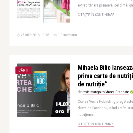
extraordinară premieră, cel dintâi gh
CITEȘTE ÎN CONTINUARE
25 iulie 2016, 13:36
1 Comentariu
Mihaela Bilic lanseaz
CĂRȚI
prima carte de nutriț
de nutriție”
de
revistatango.ro Marea Dragoste
Curtea Veche Publishing pregătește 
direct pe Facebook, dând astfel start
nutriționist ..
CITEȘTE ÎN CONTINUARE