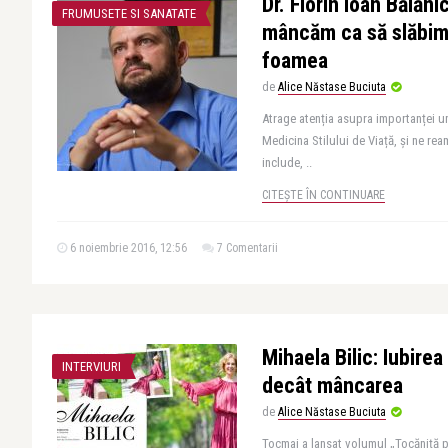
Dr. Florin Ioan Bălăni
FRUMUSETE SI SANATATE
mâncăm ca să slăbim
foamea
de
Alice Năstase Buciuta
Atrage atenția asupra importanței un
Medicina Stilului de Viață, și ne re
include, ..
CITEȘTE ÎN CONTINUARE
6 noiembrie 2016, 12:56
7 Comentarii
Mihaela Bilic: Iubire
INTERVIURI
decât mâncarea
de
Alice Năstase Buciuta
Tocmai a lansat volumul „Tocăniță pe