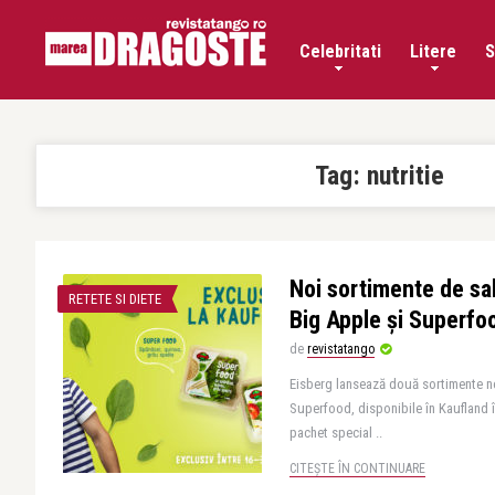
Celebritati
Litere
S
Tag:
nutritie
Noi sortimente de sal
RETETE SI DIETE
Big Apple și Superfo
de
revistatango
Eisberg lansează două sortimente no
Superfood, disponibile în Kaufland 
pachet special ..
CITEȘTE ÎN CONTINUARE