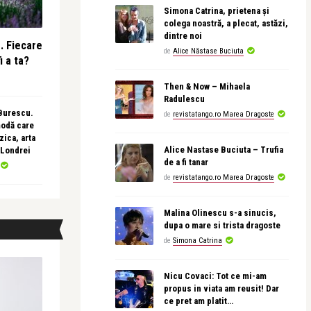
Simona Catrina, prietena și
colega noastră, a plecat, astăzi,
dintre noi
e. Fiecare
de
Alice Năstase Buciuta
i a ta?
Then & Now – Mihaela
Radulescu
 Burescu.
de
revistatango.ro Marea Dragoste
modă care
ica, arta
Alice Nastase Buciuta – Trufia
 Londrei
de a fi tanar
de
revistatango.ro Marea Dragoste
Malina Olinescu s-a sinucis,
dupa o mare si trista dragoste
de
Simona Catrina
Nicu Covaci: Tot ce mi-am
propus in viata am reusit! Dar
ce pret am platit…