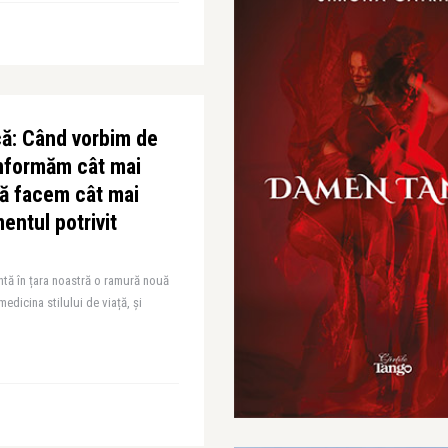
ică: Când vorbim de
informăm cât mai
să facem cât mai
entul potrivit
ntă în țara noastră o ramură nouă
edicina stilului de viață, și