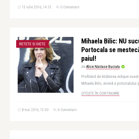
13 iulie 2016, 14:13
0 Comentarii
Mihaela Bilic: NU suc
RETETE SI DIETE
Portocala se mestecă
paiul!
de
Alice Năstase Buciuta
Profitând de întâlnirea echipei noast
Mihaela Bilic, eroină a pictorialului ș
CITEȘTE ÎN CONTINUARE
8 mai 2016, 15:50
6 Comentarii