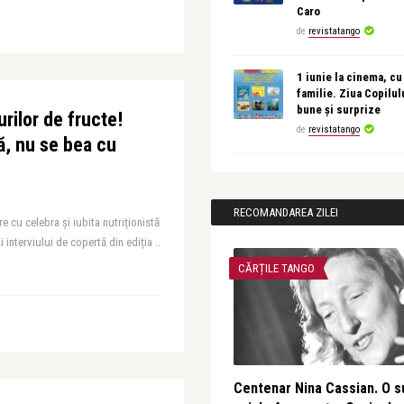
Caro
de
revistatango
1 iunie la cinema, cu
familie. Ziua Copilul
bune și surprize
urilor de fructe!
de
revistatango
, nu se bea cu
RECOMANDAREA ZILEI
re cu celebra și iubita nutriționistă
i interviului de copertă din ediția ..
CĂRȚILE TANGO
Centenar Nina Cassian. O s