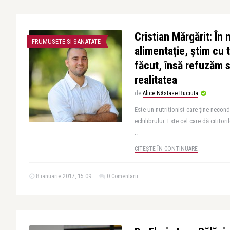
Cristian Mărgărit: În
FRUMUSETE SI SANATATE
alimentație, ştim cu 
făcut, însă refuzăm
realitatea
de
Alice Năstase Buciuta
Este un nutriționist care ține necondi
echilibrului. Este cel care dă cititoril
..
CITEȘTE ÎN CONTINUARE
8 ianuarie 2017, 15:09
0 Comentarii