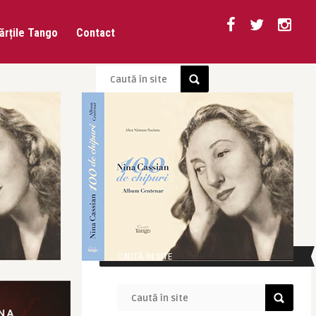
ărțile Tango
Contact
CAUTĂ ÎN SITE