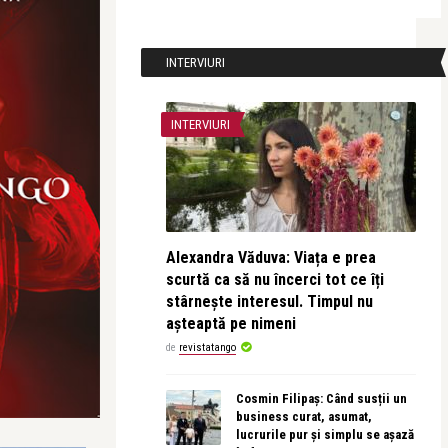
INTERVIURI
INTERVIURI
Alexandra Văduva: Viața e prea
scurtă ca să nu încerci tot ce îți
stârnește interesul. Timpul nu
așteaptă pe nimeni
de
revistatango
Cosmin Filipaș: Când susții un
business curat, asumat,
lucrurile pur și simplu se așază