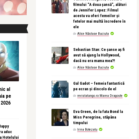
filmului “A doua șansă”, alături
de Jennifer Lopez: Filmul
acesta va oferi femeilor și
fetelor mai multă încredere în
ele
de
Alice Năstase Buciuta
Sebastian Stan: Ce șanse aș fi
avut să ajung la Hollywood,
dacă nu era mama mea?!
de
Alice Năstase Buciuta
Gal Gadot – femeia fantastică
ic al
pe ecran și dincolo de el
nia pe
de
revistatango.ro Marea Dragoste
 2026
Eva Green, de la fata Bond la
Miss Peregrine, stăpâna
timpului
 Happy
de
Irina Botezatu
ra aduc
sa Hotelului