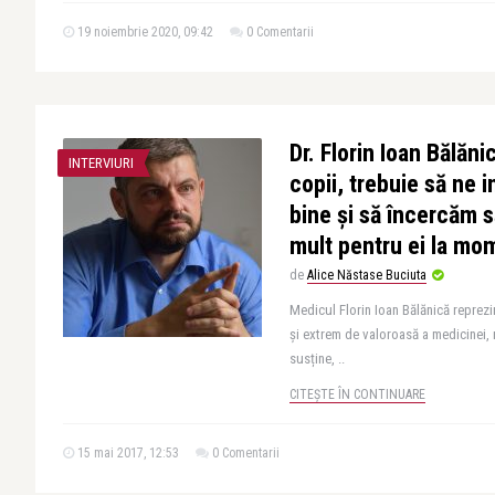
19 noiembrie 2020, 09:42
0 Comentarii
Dr. Florin Ioan Bălăn
INTERVIURI
copii, trebuie să ne 
bine și să încercăm 
mult pentru ei la mom
de
Alice Năstase Buciuta
Medicul Florin Ioan Bălănică reprezi
și extrem de valoroasă a medicinei, m
susține, ..
CITEȘTE ÎN CONTINUARE
15 mai 2017, 12:53
0 Comentarii