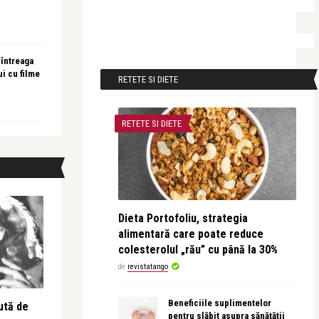
 întreaga
ui cu filme
RETETE SI DIETE
RETETE SI DIETE
Dieta Portofoliu, strategia
alimentară care poate reduce
colesterolul „rău” cu până la 30%
de
revistatango
Beneficiile suplimentelor
ută de
pentru slăbit asupra sănătății