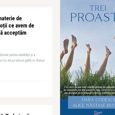
 materie de
toții ce avem de
 să acceptăm
ționat partea sănătății și a
or lui de pe site-ul getfit.ro sfaturi