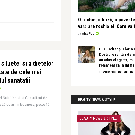
O rochie, o briză, o povest
vară are rochia ei. Care va f
de
Alex Pub
Ella Barker și Florin
Două prezentări de 
au adus eleganța, muz
iluetei si a dietelor
românească în inima
tate de cele mai
de
Alice Năstase Buciuta
ul sanatatii
 Nutritionist si Consultant de
BEAUTY NEWS & STYLE
 20 de ani in business, peste 10
BEAUTY NEWS & STYLE