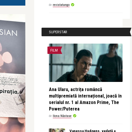
de
revistatango
SUPERSTAR
FILM
Ana Ularu, actrița româncă
multipremiată internațional, joacă în
serialul nr. 1 al Amazon Prime, The
Power/Puterea
de
Ilona Năstase
Vanessa Hudgens, vedetă a