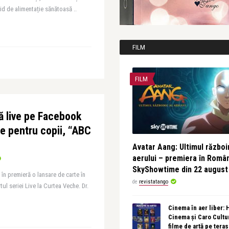
id de alimentație sănătoasă ..
FILM
FILM
ă live pe Facebook
ie pentru copii, “ABC
Avatar Aang: Ultimul războin
aerului – premiera în Româ
SkyShowtime din 22 august
în premieră o lansare de carte în
de
revistatango
ul seriei Live la Curtea Veche. Dr.
Cinema în aer liber:
Cinema și Caro Cultu
filme de artă pe tera