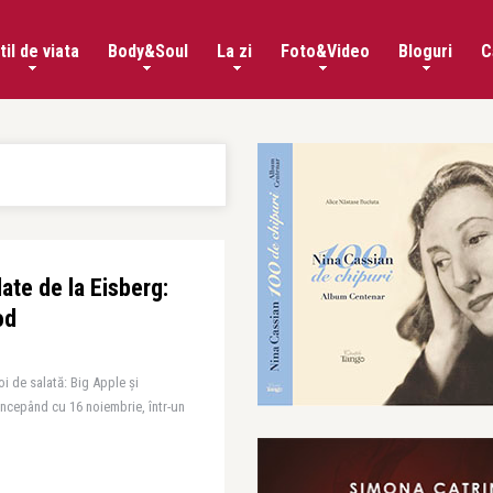
til de viata
Body&Soul
La zi
Foto&Video
Bloguri
C
ate de la Eisberg:
od
i de salată: Big Apple și
începând cu 16 noiembrie, într-un