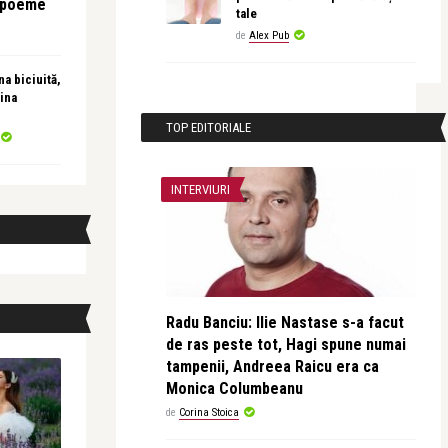
e poeme
tale
de
Alex Pub
a biciuită,
ina
TOP EDITORIALE
INTERVIURI
Radu Banciu: Ilie Nastase s-a facut
de ras peste tot, Hagi spune numai
tampenii, Andreea Raicu era ca
Monica Columbeanu
de
Corina Stoica