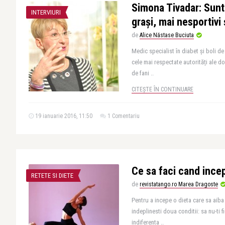
Simona Tivadar: Sunt
INTERVIURI
grași, mai nesportivi 
de
Alice Năstase Buciuta
Medic specialist în diabet și boli de
cele mai respectate autorități ale d
de fani ..
CITEȘTE ÎN CONTINUARE
19 ianuarie 2016, 11:50
1 Comentariu
Ce sa faci cand incep
RETETE SI DIETE
de
revistatango.ro Marea Dragoste
Pentru a incepe o dieta care sa aiba
indeplinesti doua conditii: sa nu-ti fi
indiferenta ..