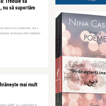
că: Trebuie să
, nu să suportăm
ei ramuri noi a medicinei, cea a
amintește că drumul către sănătate
a hrănește mai mult
ntru suflet” și, o adevărată și