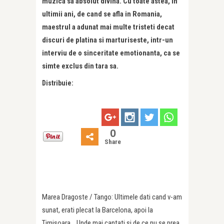
muzica sa absolut divina. Cu toate astea, in
ultimii ani, de cand se afla in Romania,
maestrul a adunat mai multe tristeti decat
discuri de platina si marturiseste, intr-un
interviu de o sinceritate emotionanta, ca se
simte exclus din tara sa.
Distribuie:
0
Share
Marea Dragoste / Tango: Ultimele dati cand v-am
sunat, erati plecat la Barcelona, apoi la
Timisoara… Unde mai cantati si de ce nu se prea