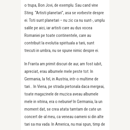
o trupa, Bon Jovi, de exemplu. Sau cand vine
Sting. “Artisti planetari”, asa se vorbeste despre
ei. Toti sunt planetari – nu zic ca nu sunt-, umplu
salile pe aici, iar artisti care au dus vocea
Romaniei pe toate continentele, care au
contribuit la evolutia spirituala a tarii, sunt
trecuti in umbra, nu se spune nimic despre ei.
In Franta am primit discuri de aur, am fost iubit,
apreciat, erau albumele mele peste tot. In
Germania, la fel, in Austria, intr-o multime de
tari… In Viena, pe strada pietonala daca mergeai,
toate magazinele de muzica aveau albumele
mele in vitrina, era o nebunie! In Germania, la un
moment dat, se crea atata tamtam de cate un
concert de-al meu, ca veneau oameni si din alte
tari sa ma vada. In America, nu mai spun, timp de