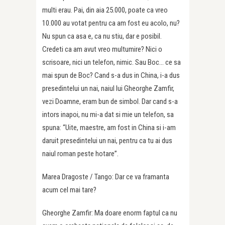
multi erau. Pai, din aia 25.000, poate ca vreo
10.000 au votat pentru ca am fost eu acolo, nu?
Nu spun ca asa e, ca nu stiu, dar e posibil.
Credeti ca am avut vreo multumire? Nici o
scrisoare, nici un telefon, nimic. Sau Boc… ce sa
mai spun de Boc? Cand s-a dus in China, i-a dus
presedintelui un nai, naiul lui Gheorghe Zamfir,
vezi Doamne, eram bun de simbol. Dar cand s-a
intors inapoi, nu mi-a dat si mie un telefon, sa
spuna: “Uite, maestre, am fost in China si i-am
daruit presedintelui un nai, pentru ca tu ai dus
naiul roman peste hotare”.
Marea Dragoste / Tango: Dar ce va framanta
acum cel mai tare?
Gheorghe Zamfir: Ma doare enorm faptul ca nu