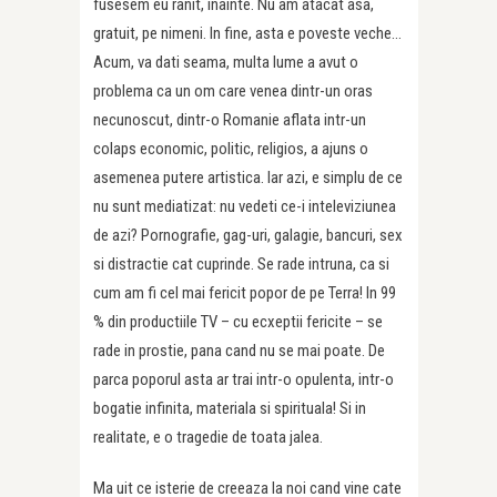
fusesem eu ranit, inainte. Nu am atacat asa,
gratuit, pe nimeni. In fine, asta e poveste veche…
Acum, va dati seama, multa lume a avut o
problema ca un om care venea dintr-un oras
necunoscut, dintr-o Romanie aflata intr-un
colaps economic, politic, religios, a ajuns o
asemenea putere artistica. Iar azi, e simplu de ce
nu sunt mediatizat: nu vedeti ce-i inteleviziunea
de azi? Pornografie, gag-uri, galagie, bancuri, sex
si distractie cat cuprinde. Se rade intruna, ca si
cum am fi cel mai fericit popor de pe Terra! In 99
% din productiile TV – cu ecxeptii fericite – se
rade in prostie, pana cand nu se mai poate. De
parca poporul asta ar trai intr-o opulenta, intr-o
bogatie infinita, materiala si spirituala! Si in
realitate, e o tragedie de toata jalea.
Ma uit ce isterie de creeaza la noi cand vine cate