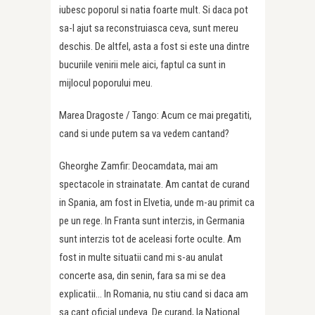
iubesc poporul si natia foarte mult. Si daca pot
sa-l ajut sa reconstruiasca ceva, sunt mereu
deschis. De altfel, asta a fost si este una dintre
bucuriile venirii mele aici, faptul ca sunt in
mijlocul poporului meu.
Marea Dragoste / Tango: Acum ce mai pregatiti,
cand si unde putem sa va vedem cantand?
Gheorghe Zamfir: Deocamdata, mai am
spectacole in strainatate. Am cantat de curand
in Spania, am fost in Elvetia, unde m-au primit ca
pe un rege. In Franta sunt interzis, in Germania
sunt interzis tot de aceleasi forte oculte. Am
fost in multe situatii cand mi s-au anulat
concerte asa, din senin, fara sa mi se dea
explicatii… In Romania, nu stiu cand si daca am
sa cant oficial undeva. De curand, la National