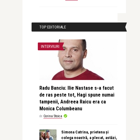
TOP EDITORIALE
INTERVIURI
Radu Banciu: Ilie Nastase s-a facut
de ras peste tot, Hagi spune numai
tampenii, Andreea Raicu era ca
Monica Columbeanu
de
Corina Stoica
Simona Catrina, prietena și
colega noastră, a plecat, astăzi,