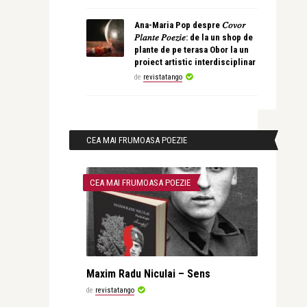
Ana-Maria Pop despre 𝐶𝑜𝑣𝑜𝑟
𝑃𝑙𝑎𝑛𝑡𝑒 𝑃𝑜𝑒𝑧𝑖𝑒: de la un shop de
plante de pe terasa Obor la un
proiect artistic interdisciplinar
de
revistatango
CEA MAI FRUMOASA POEZIE
CEA MAI FRUMOASA POEZIE
Maxim Radu Niculai – Sens
de
revistatango