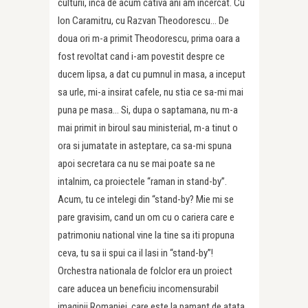
culturii, inca de acum cativa ani am incercat. Cu
Ion Caramitru, cu Razvan Theodorescu… De
doua ori m-a primit Theodorescu, prima oara a
fost revoltat cand i-am povestit despre ce
ducem lipsa, a dat cu pumnul in masa, a inceput
sa urle, mi-a insirat cafele, nu stia ce sa-mi mai
puna pe masa… Si, dupa o saptamana, nu m-a
mai primit in biroul sau ministerial, m-a tinut o
ora si jumatate in asteptare, ca sa-mi spuna
apoi secretara ca nu se mai poate sa ne
intalnim, ca proiectele “raman in stand-by”.
Acum, tu ce intelegi din “stand-by? Mie mi se
pare gravisim, cand un om cu o cariera care e
patrimoniu national vine la tine sa iti propuna
ceva, tu sa ii spui ca il lasi in “stand-by”!
Orchestra nationala de folclor era un proiect
care aducea un beneficiu incomensurabil
imaginii Romaniei, care este la pamant de atata