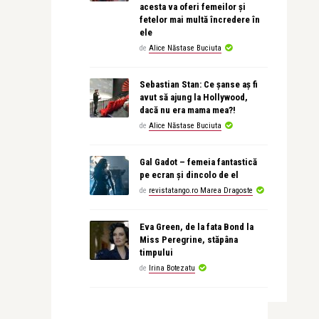
acesta va oferi femeilor și
fetelor mai multă încredere în
ele
de
Alice Năstase Buciuta
Sebastian Stan: Ce șanse aș fi
avut să ajung la Hollywood,
dacă nu era mama mea?!
de
Alice Năstase Buciuta
Gal Gadot – femeia fantastică
pe ecran și dincolo de el
de
revistatango.ro Marea Dragoste
Eva Green, de la fata Bond la
Miss Peregrine, stăpâna
timpului
de
Irina Botezatu