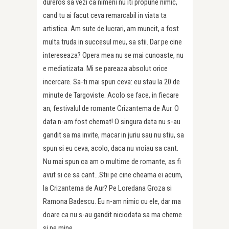
dureros sa vezi ca nimeni nu iti propune nimic,
cand tu ai facut ceva remarcabil in viata ta
artistica. Am sute de lucrari, am muncit, a fost
multa truda in succesul meu, sa stii. Dar pe cine
intereseaza? Opera mea nu se mai cunoaste, nu
e mediatizata. Mi se pareaza absolut orice
incercare. Sa-ti mai spun ceva: eu stau la 20 de
minute de Targoviste. Acolo se face, in fiecare
an, festivalul de romante Crizantema de Aur. O
data n-am fost chemat! O singura data nu s-au
gandit sa ma invite, macar in juriu sau nu stiu, sa
spun si eu ceva, acolo, daca nu vroiau sa cant.
Nu mai spun ca am o multime de romante, as fi
avut si ce sa cant…Stii pe cine cheama ei acum,
la Crizantema de Aur? Pe Loredana Groza si
Ramona Badescu. Eu n-am nimic cu ele, dar ma
doare ca nu s-au gandit niciodata sa ma cheme
si pe mine.