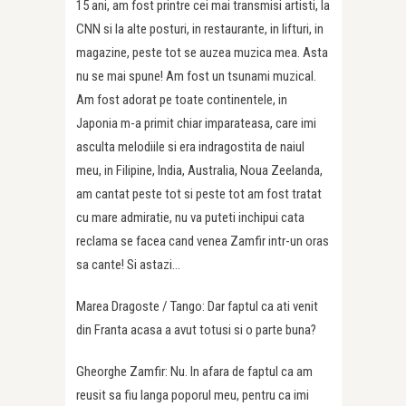
15 ani, am fost printre cei mai transmisi artisti, la
CNN si la alte posturi, in restaurante, in lifturi, in
magazine, peste tot se auzea muzica mea. Asta
nu se mai spune! Am fost un tsunami muzical.
Am fost adorat pe toate continentele, in
Japonia m-a primit chiar imparateasa, care imi
asculta melodiile si era indragostita de naiul
meu, in Filipine, India, Australia, Noua Zeelanda,
am cantat peste tot si peste tot am fost tratat
cu mare admiratie, nu va puteti inchipui cata
reclama se facea cand venea Zamfir intr-un oras
sa cante! Si astazi…
Marea Dragoste / Tango: Dar faptul ca ati venit
din Franta acasa a avut totusi si o parte buna?
Gheorghe Zamfir: Nu. In afara de faptul ca am
reusit sa fiu langa poporul meu, pentru ca imi