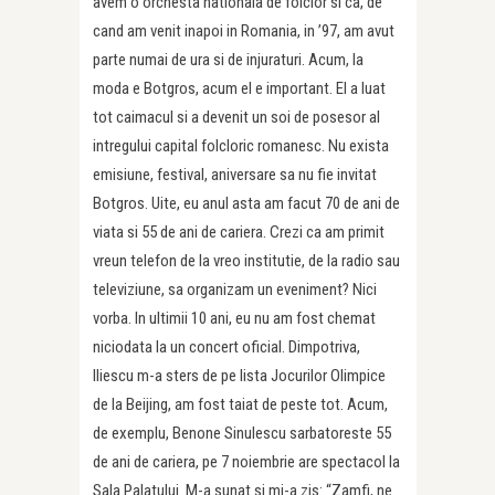
avem o orchesta nationala de folclor si ca, de
cand am venit inapoi in Romania, in ’97, am avut
parte numai de ura si de injuraturi. Acum, la
moda e Botgros, acum el e important. El a luat
tot caimacul si a devenit un soi de posesor al
intregului capital folcloric romanesc. Nu exista
emisiune, festival, aniversare sa nu fie invitat
Botgros. Uite, eu anul asta am facut 70 de ani de
viata si 55 de ani de cariera. Crezi ca am primit
vreun telefon de la vreo institutie, de la radio sau
televiziune, sa organizam un eveniment? Nici
vorba. In ultimii 10 ani, eu nu am fost chemat
niciodata la un concert oficial. Dimpotriva,
Iliescu m-a sters de pe lista Jocurilor Olimpice
de la Beijing, am fost taiat de peste tot. Acum,
de exemplu, Benone Sinulescu sarbatoreste 55
de ani de cariera, pe 7 noiembrie are spectacol la
Sala Palatului. M-a sunat si mi-a zis: “Zamfi, ne