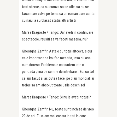
fost sterse, ca nu cumva sa se afle, sa nu se
faca mare valva pe tema ca un roman care canta
cu naiul a surclasat atatia alti artisti.
Marea Dragoste / Tango: Dar aveti in continuare
spectacole, reusiti sa va faceti meseria, nu?
Gheorghe Zamfir: Asta e cu totul altceva, sigur
ca e important ca imi fac meseria, insa nu asa
cum doresc. Problema e ca suntem intr-o
perioada plina de semne de intrebare… Eu, cu tot
ce am facut si as putea face, pe plan mondial, ar
trebui sa am absolut toate usile deschise!
Marea Dragoste / Tango: Si nu le aveti, totusi?
Gheorghe Zamfir: Nu, toate sunt inchise de vreo
20 de ani. Eu n-am mai cantat in tari in care