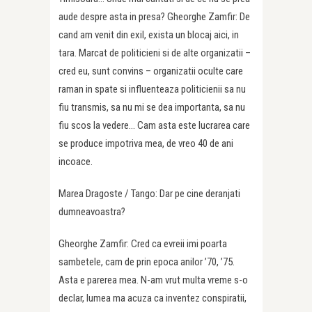
aude despre asta in presa? Gheorghe Zamfir: De
cand am venit din exil, exista un blocaj aici, in
tara. Marcat de politicieni si de alte organizatii –
cred eu, sunt convins – organizatii oculte care
raman in spate si influenteaza politicienii sa nu
fiu transmis, sa nu mi se dea importanta, sa nu
fiu scos la vedere… Cam asta este lucrarea care
se produce impotriva mea, de vreo 40 de ani
incoace.
Marea Dragoste / Tango: Dar pe cine deranjati
dumneavoastra?
Gheorghe Zamfir: Cred ca evreii imi poarta
sambetele, cam de prin epoca anilor ’70, ’75.
Asta e parerea mea. N-am vrut multa vreme s-o
declar, lumea ma acuza ca inventez conspiratii,