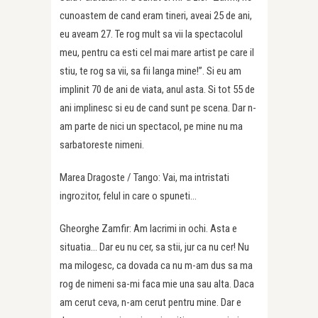
cunoastem de cand eram tineri, aveai 25 de ani,
eu aveam 27. Te rog mult sa vii la spectacolul
meu, pentru ca esti cel mai mare artist pe care il
stiu, te rog sa vii, sa fii langa mine!”. Si eu am
implinit 70 de ani de viata, anul asta. Si tot 55 de
ani implinesc si eu de cand sunt pe scena. Dar n-
am parte de nici un spectacol, pe mine nu ma
sarbatoreste nimeni.
Marea Dragoste / Tango: Vai, ma intristati
ingrozitor, felul in care o spuneti…
Gheorghe Zamfir: Am lacrimi in ochi. Asta e
situatia… Dar eu nu cer, sa stii, jur ca nu cer! Nu
ma milogesc, ca dovada ca nu m-am dus sa ma
rog de nimeni sa-mi faca mie una sau alta. Daca
am cerut ceva, n-am cerut pentru mine. Dar e