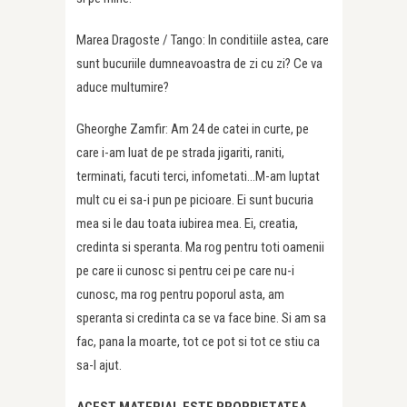
Marea Dragoste / Tango: In conditiile astea, care
sunt bucuriile dumneavoastra de zi cu zi? Ce va
aduce multumire?
Gheorghe Zamfir: Am 24 de catei in curte, pe
care i-am luat de pe strada jigariti, raniti,
terminati, facuti terci, infometati…M-am luptat
mult cu ei sa-i pun pe picioare. Ei sunt bucuria
mea si le dau toata iubirea mea. Ei, creatia,
credinta si speranta. Ma rog pentru toti oamenii
pe care ii cunosc si pentru cei pe care nu-i
cunosc, ma rog pentru poporul asta, am
speranta si credinta ca se va face bine. Si am sa
fac, pana la moarte, tot ce pot si tot ce stiu ca
sa-l ajut.
ACEST MATERIAL ESTE PROPRIETATEA