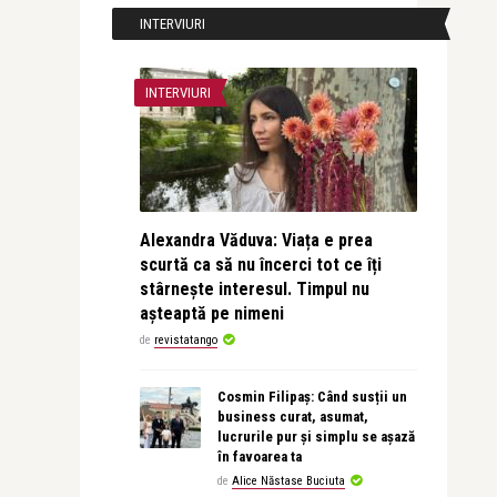
INTERVIURI
INTERVIURI
Alexandra Văduva: Viața e prea
scurtă ca să nu încerci tot ce îți
stârnește interesul. Timpul nu
așteaptă pe nimeni
de
revistatango
Cosmin Filipaș: Când susții un
business curat, asumat,
lucrurile pur și simplu se așază
în favoarea ta
de
Alice Năstase Buciuta