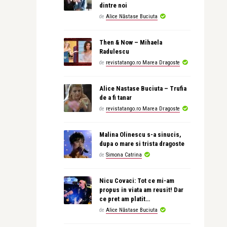
dintre noi
de
Alice Năstase Buciuta
Then & Now – Mihaela
Radulescu
de
revistatango.ro Marea Dragoste
Alice Nastase Buciuta – Trufia
de a fi tanar
de
revistatango.ro Marea Dragoste
Malina Olinescu s-a sinucis,
dupa o mare si trista dragoste
de
Simona Catrina
Nicu Covaci: Tot ce mi-am
propus in viata am reusit! Dar
ce pret am platit…
de
Alice Năstase Buciuta