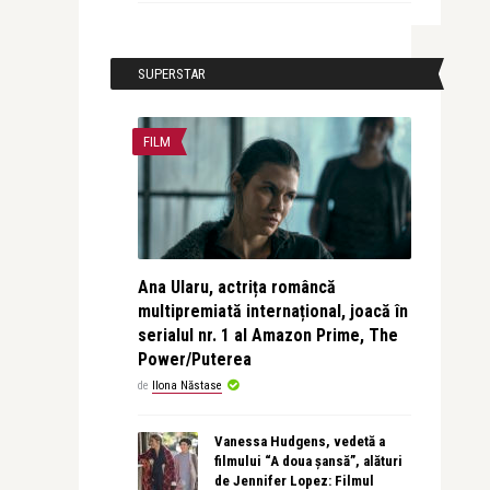
SUPERSTAR
FILM
Ana Ularu, actrița româncă
multipremiată internațional, joacă în
serialul nr. 1 al Amazon Prime, The
Power/Puterea
de
Ilona Năstase
Vanessa Hudgens, vedetă a
filmului “A doua șansă”, alături
de Jennifer Lopez: Filmul