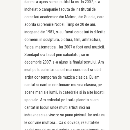
dar mi-a ajuns si mie cutitul la os. In 2007, s-a
incheiat o campanie facuta de institutul de
cercetari academice din Malmo, din Suedia, care
acorda si premiile Nobel. Timp de 20 de ani,
incepand din 1987, s-au facut cercetari in diferite
domenii, in sculptura, pictura, film, arhitectura,
fizica, matematica… Iar 2007 a fost anul muzicii.
Sondajul s-a facut prin calculator, iar in
decembrie 2007, s-a ajuns la finalul testului. Am
iesit pe locul intai, ca cel mai cunoscut si iubit
artist contemporan de muzica clasica. Eu am
cantat si cant in continuare muzica clasica, pe
scene mari ale lumii, in catedrale si in alte locatii
speciale. Am colindat pe toata planeta si am
cantat in locuri unde multi artisti nici nu
indraznesc sa viseze sa puna piciorul. Iar asta nu
le convine multora… Ca o dovada, rezultatele
acelui sondaj nu mai exista acum pe internet, au