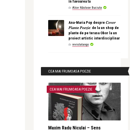
în favoarea ta
de
Alice Năstase Buciuta
Ana-Maria Pop despre 𝐶𝑜𝑣𝑜𝑟
𝑃𝑙𝑎𝑛𝑡𝑒 𝑃𝑜𝑒𝑧𝑖𝑒: de la un shop de
plante de pe terasa Obor la un
proiect artistic interdisciplinar
de
revistatango
CEA MAI FRUMOASA POEZIE
CEA MAI FRUMOASA POEZIE
Maxim Radu Niculai – Sens