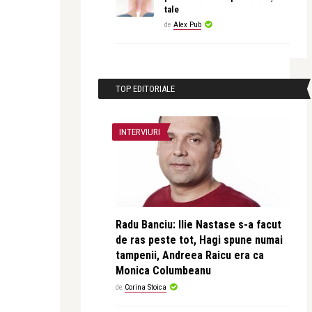
tale
de
Alex Pub
TOP EDITORIALE
INTERVIURI
Radu Banciu: Ilie Nastase s-a facut
de ras peste tot, Hagi spune numai
tampenii, Andreea Raicu era ca
Monica Columbeanu
de
Corina Stoica