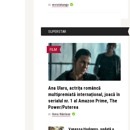
de
revistatango
SUPERSTAR
FILM
Ana Ularu, actrița româncă
multipremiată internațional, joacă în
serialul nr. 1 al Amazon Prime, The
Power/Puterea
de
Ilona Năstase
Vanessa Hudgens, vedetă a