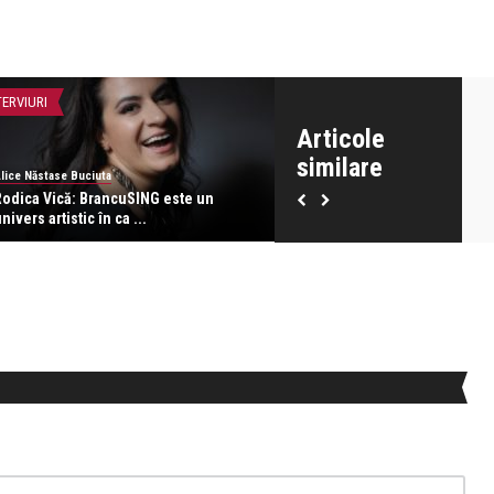
TERVIURI
CONCERTE & SPECTACOLE
Articole
similare
lice Năstase Buciuta
revistatango
Rodica Vică: BrancuSING este un
Turneul internațional Branc
nivers artistic în ca ...
Sculptura tre ...