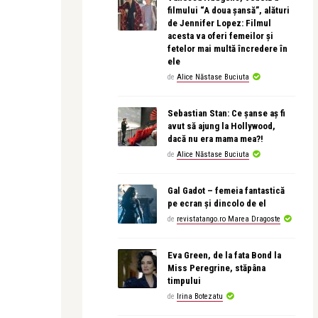
filmului “A doua șansă”, alături
de Jennifer Lopez: Filmul
acesta va oferi femeilor și
fetelor mai multă încredere în
ele
de
Alice Năstase Buciuta
Sebastian Stan: Ce șanse aș fi
avut să ajung la Hollywood,
dacă nu era mama mea?!
de
Alice Năstase Buciuta
Gal Gadot – femeia fantastică
pe ecran și dincolo de el
de
revistatango.ro Marea Dragoste
Eva Green, de la fata Bond la
Miss Peregrine, stăpâna
timpului
de
Irina Botezatu