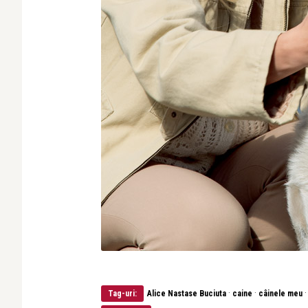
·
·
Tag-uri:
Alice Nastase Buciuta
caine
câinele meu