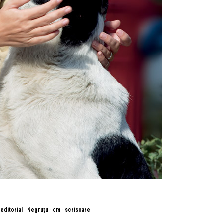
·
·
·
·
editorial
Negruțu
om
scrisoare