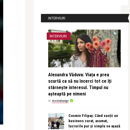
INTERVIURI
INTERVIURI
Alexandra Văduva: Viața e prea
scurtă ca să nu încerci tot ce îți
stârnește interesul. Timpul nu
așteaptă pe nimeni
de
revistatango
Cosmin Filipaș: Când susții un
business curat, asumat,
lucrurile pur și simplu se așază