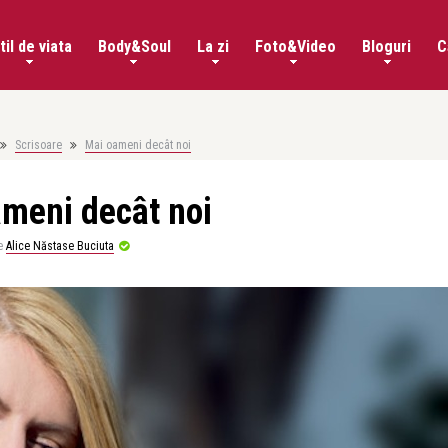
til de viata
Body&Soul
La zi
Foto&Video
Bloguri
C
Scrisoare
Mai oameni decât noi
meni decât noi
e
Alice Năstase Buciuta