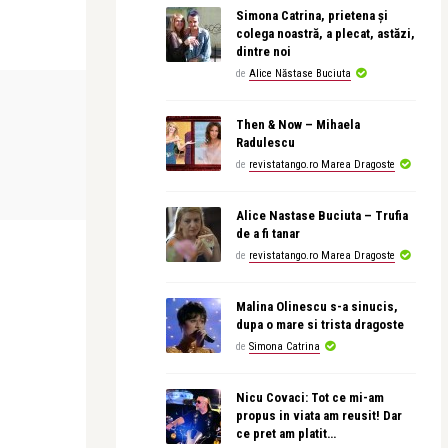
Simona Catrina, prietena și
colega noastră, a plecat, astăzi,
dintre noi
de
Alice Năstase Buciuta
INTERVIURI
CĂRȚI
Then & Now – Mihaela
Radulescu
Alice Năstase Buciuta
revistatango
de
revistatango.ro Marea Dragoste
uSING –
Alex. Ștefănescu: Eminescu nu este
Pass:ages d
un personaj de lege ...
lansat la ICR
Alice Nastase Buciuta – Trufia
de a fi tanar
de
revistatango.ro Marea Dragoste
Malina Olinescu s-a sinucis,
dupa o mare si trista dragoste
de
Simona Catrina
Nicu Covaci: Tot ce mi-am
propus in viata am reusit! Dar
ce pret am platit…