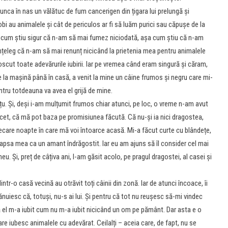
unca în nas un vălătuc de fum cancerigen din țigara lui prelungă și
bi au animalele și cât de periculos ar fi să luăm purici sau căpușe de la
a cum știu sigur că n-am să mai fumez niciodată, așa cum știu că n-am
r înțeleg că n-am să mai renunț nicicând la prietenia mea pentru animalele
oscut toate adevărurile iubirii. Iar pe vremea când eram singură și căram,
e la mașină până în casă, a venit la mine un câine frumos și negru care mi-
ntru totdeauna va avea el grijă de mine.
țu. Și, deși i-am mulțumit frumos chiar atunci, pe loc, o vreme n-am avut
încet, că mă pot baza pe promisiunea făcută. Că nu-și ia nici dragostea,
în fiecare noapte în care mă voi întoarce acasă. Mi-a făcut curte cu blândețe,
apsa mea ca un amant îndrăgostit. Iar eu am ajuns să îl consider cel mai
eu. Și, preț de câțiva ani, l-am găsit acolo, pe pragul dragostei, al casei și
dintr-o casă vecină au otrăvit toți câinii din zonă. Iar de atunci încoace, îi
 bănuiesc că, totuși, nu-s ai lui. Și pentru că tot nu reușesc să-mi vindec
 că el m-a iubit cum nu m-a iubit nicicând un om pe pământ. Dar asta e o
e iubesc animalele cu adevărat. Ceilalți – aceia care, de fapt, nu se