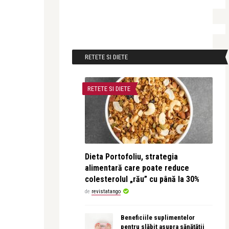
RETETE SI DIETE
RETETE SI DIETE
Dieta Portofoliu, strategia
alimentară care poate reduce
colesterolul „rău” cu până la 30%
de
revistatango
Beneficiile suplimentelor
pentru slăbit asupra sănătății