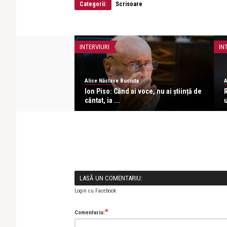
Categorii:
Scrisoare
INTERVIURI
IN
Alice Năstase Buciuta
A
că dintre toți
Ion Piso: Când ai voce, nu ai știință de
..
cântat, ia ...
u
LASĂ UN COMENTARIU:
Login cu Facebook
*
Comentariu: