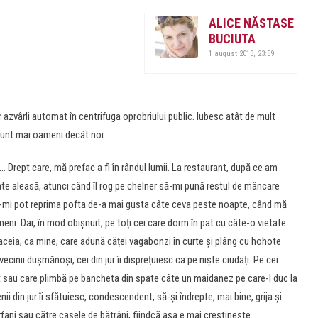
ALICE NĂSTASE
BUCIUTA
1 august 2013, 23:59
 azvârli automat în centrifuga oprobriului public. Iubesc atât de mult
 sunt mai oameni decât noi.
… Drept care, mă prefac a fi în rândul lumii. La restaurant, după ce am
ate aleasă, atunci când îl rog pe chelner să-mi pună restul de mâncare
-mi pot reprima pofta de-a mai gusta câte ceva peste noapte, când mă
meni. Dar, în mod obișnuit, pe toți cei care dorm în pat cu câte-o vietate
 aceia, ca mine, care adună căței vagabonzi în curte și plâng cu hohote
cinii dușmănoși, cei din jur îi disprețuiesc ca pe niște ciudați. Pe cei
pt sau care plimbă pe bancheta din spate câte un maidanez pe care-l duc la
i din jur îi sfătuiesc, condescendent, să-și îndrepte, mai bine, grija și
rfani sau către casele de bătrâni, fiindcă așa e mai creștinește.