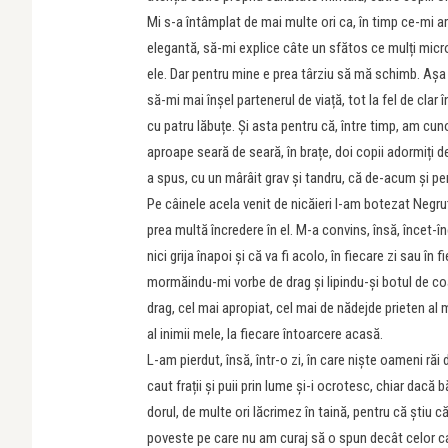
Mi s-a întâmplat de mai multe ori ca, în timp ce-mi ar
elegantă, să-mi explice câte un sfătos ce mulți micro
ele. Dar pentru mine e prea târziu să mă schimb. Aș
să-mi mai înșel partenerul de viață, tot la fel de cla
cu patru lăbuțe. Și asta pentru că, între timp, am cun
aproape seară de seară, în brațe, doi copii adormiți d
a spus, cu un mârâit grav și tandru, că de-acum și pe
Pe câinele acela venit de nicăieri l-am botezat Negru
prea multă încredere în el. M-a convins, însă, încet-
nici grija înapoi și că va fi acolo, în fiecare zi sau 
mormăindu-mi vorbe de drag și lipindu-și botul de co
drag, cel mai apropiat, cel mai de nădejde prieten al m
al inimii mele, la fiecare întoarcere acasă.
L-am pierdut, însă, într-o zi, în care niște oameni răi 
caut frații și puii prin lume și-i ocrotesc, chiar dacă
dorul, de multe ori lăcrimez în taină, pentru că știu
poveste pe care nu am curaj să o spun decât celor car