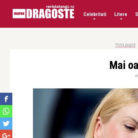
Celebritati
Litere
S
Prima pagină
Mai oa
d