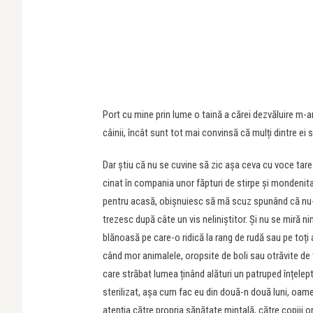
Port cu mine prin lume o taină a cărei dezvăluire m-ar
câinii, încât sunt tot mai convinsă că mulți dintre ei
Dar știu că nu se cuvine să zic așa ceva cu voce tare
cinat în compania unor făpturi de stirpe și mondenit
pentru acasă, obișnuiesc să mă scuz spunând că nu
trezesc după câte un vis neliniștitor. Și nu se miră ni
blănoasă pe care-o ridică la rang de rudă sau pe toți
când mor animalele, oropsite de boli sau otrăvite de ve
care străbat lumea ținând alături un patruped înțele
sterilizat, așa cum fac eu din două-n două luni, oameni
atenția către propria sănătate mintală, către copiii o