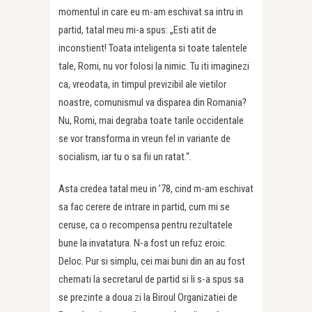
momentul in care eu m-am eschivat sa intru in
partid, tatal meu mi-a spus: „Esti atit de
inconstient! Toata inteligenta si toate talentele
tale, Romi, nu vor folosi la nimic. Tu iti imaginezi
ca, vreodata, in timpul previzibil ale vietilor
noastre, comunismul va disparea din Romania?
Nu, Romi, mai degraba toate tarile occidentale
se vor transforma in vreun fel in variante de
socialism, iar tu o sa fii un ratat.“.
Asta credea tatal meu in ’78, cind m-am eschivat
sa fac cerere de intrare in partid, cum mi se
ceruse, ca o recompensa pentru rezultatele
bune la invatatura. N-a fost un refuz eroic.
Deloc. Pur si simplu, cei mai buni din an au fost
chemati la secretarul de partid si li s-a spus sa
se prezinte a doua zi la Biroul Organizatiei de