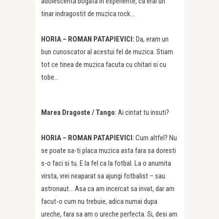
adolescenta bogata in experiente, ca erai un
tinar indragostit de muzica rock…
HORIA – ROMAN PATAPIEVICI:
Da, eram un
bun cunoscator al acestui fel de muzica. Stiam
tot ce tinea de muzica facuta cu chitari si cu
tobe…
Marea Dragoste /
Tango
: Ai cintat tu insuti?
HORIA – ROMAN PATAPIEVICI
: Cum altfel? Nu
se poate sa-ti placa muzica asta fara sa doresti
s-o faci si tu. E la fel ca la fotbal. La o anumita
virsta, vrei neaparat sa ajungi fotbalist – sau
astronaut… Asa ca am incercat sa invat, dar am
facut-o cum nu trebuie, adica numai dupa
ureche, fara sa am o ureche perfecta. Si, desi am