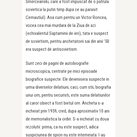
Smerceanski, care a fost impuscat de o patrula
sovietica la putin timp dupa ce au parasit
Cernautiul). Asa cum pentru un Victor Roncea,
vocea cea mai murdara de la Ziua de azi
(echivalentul Saptaminii de ieri), tata e suspect
de sovietism, pentru anchetatorii sai din anii ’50
era suspect de antisovietism.
Sunt zeci de pagini de autobiografie
microscopica, centrate pe mici episoade
biografice suspecte. Ele devenisera suspecte in
urma diverselor delatiuni, caci, cum stii, biografia
unui om, pentru securisti, este suma delatiunilor
al caror obiect a fost bietul om. Ancheta s-a
incheiat prin 1959, cred, dupa aproximativ 10 ani
de memorialistica la ordin. S-a incheiat cu doua
rezolutii: prima, ca nu este suspect, adica
suspiciunea de spion nu este intemeiata. I-au