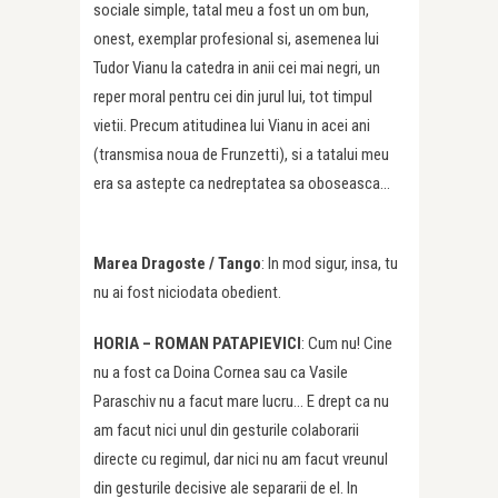
sociale simple, tatal meu a fost un om bun,
onest, exemplar profesional si, asemenea lui
Tudor Vianu la catedra in anii cei mai negri, un
reper moral pentru cei din jurul lui, tot timpul
vietii. Precum atitudinea lui Vianu in acei ani
(transmisa noua de Frunzetti), si a tatalui meu
era sa astepte ca nedreptatea sa oboseasca…
Marea Dragoste /
Tango
: In mod sigur, insa, tu
nu ai fost niciodata obedient.
HORIA – ROMAN PATAPIEVICI
: Cum nu! Cine
nu a fost ca Doina Cornea sau ca Vasile
Paraschiv nu a facut mare lucru… E drept ca nu
am facut nici unul din gesturile colaborarii
directe cu regimul, dar nici nu am facut vreunul
din gesturile decisive ale separarii de el. In