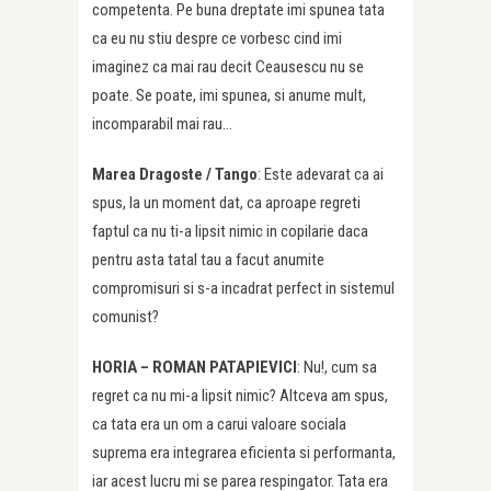
competenta. Pe buna dreptate imi spunea tata
ca eu nu stiu despre ce vorbesc cind imi
imaginez ca mai rau decit Ceausescu nu se
poate. Se poate, imi spunea, si anume mult,
incomparabil mai rau…
Marea Dragoste /
Tango
: Este adevarat ca ai
spus, la un moment dat, ca aproape regreti
faptul ca nu ti-a lipsit nimic in copilarie daca
pentru asta tatal tau a facut anumite
compromisuri si s-a incadrat perfect in sistemul
comunist?
HORIA – ROMAN PATAPIEVICI
: Nu!, cum sa
regret ca nu mi-a lipsit nimic? Altceva am spus,
ca tata era un om a carui valoare sociala
suprema era integrarea eficienta si performanta,
iar acest lucru mi se parea respingator. Tata era