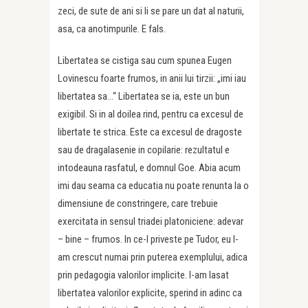
zeci, de sute de ani si li se pare un dat al naturii,
asa, ca anotimpurile. E fals.
Libertatea se cistiga sau cum spunea Eugen
Lovinescu foarte frumos, in anii lui tirzii: „imi iau
libertatea sa…“ Libertatea se ia, este un bun
exigibil. Si in al doilea rind, pentru ca excesul de
libertate te strica. Este ca excesul de dragoste
sau de dragalasenie in copilarie: rezultatul e
intodeauna rasfatul, e domnul Goe. Abia acum
imi dau seama ca educatia nu poate renunta la o
dimensiune de constringere, care trebuie
exercitata in sensul triadei platoniciene: adevar
– bine – frumos. In ce-l priveste pe Tudor, eu l-
am crescut numai prin puterea exemplului, adica
prin pedagogia valorilor implicite. I-am lasat
libertatea valorilor explicite, sperind in adinc ca