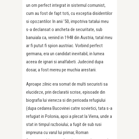
un om perfect integrat in sistemul comunist,
cum au fost de fapt toti, cu exceptia disidentilor
si opozantilor. In anii ’50, impotriva tatalui meu
s-a declansat o ancheta de securitate, sub
banuiala ca, venind in 1948 din Austria, tatal meu
ar fi putut fi spion austriac. Vorbind perfect
germana, era un candidat inevitabil, in lumea
aceea de ignari si analfabeti. Judecind dupa
dosar, a fost mereu pe muchia arestarii.
Aproape zilnic era somat de multi securisti sa
elucideze, prin declaratii scrise, episoade din
biografia lui vieneza si din perioada refugiului
(dupa cedarea Bucovinei catre sovietici, tata s-a
refugiat in Polonia, apoi a plecat la Viena, unde a
stat in timpul razboiului; a fugit de sub rusi
impreuna cu varul lui primar, Roman