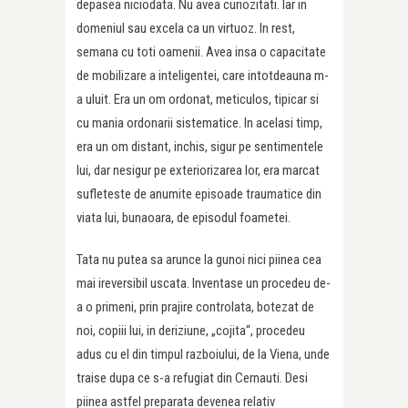
depasea niciodata. Nu avea curiozitati. Iar in
domeniul sau excela ca un virtuoz. In rest,
semana cu toti oamenii. Avea insa o capacitate
de mobilizare a inteligentei, care intotdeauna m-
a uluit. Era un om ordonat, meticulos, tipicar si
cu mania ordonarii sistematice. In acelasi timp,
era un om distant, inchis, sigur pe sentimentele
lui, dar nesigur pe exteriorizarea lor, era marcat
sufleteste de anumite episoade traumatice din
viata lui, bunaoara, de episodul foametei.
Tata nu putea sa arunce la gunoi nici piinea cea
mai ireversibil uscata. Inventase un procedeu de-
a o primeni, prin prajire controlata, botezat de
noi, copiii lui, in deriziune, „cojita“, procedeu
adus cu el din timpul razboiului, de la Viena, unde
traise dupa ce s-a refugiat din Cernauti. Desi
piinea astfel preparata devenea relativ