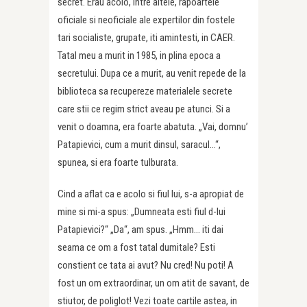
secret. Erau acolo, intre altele, rapoartele
oficiale si neoficiale ale expertilor din fostele
tari socialiste, grupate, iti amintesti, in CAER.
Tatal meu a murit in 1985, in plina epoca a
secretului. Dupa ce a murit, au venit repede de la
biblioteca sa recupereze materialele secrete
care stii ce regim strict aveau pe atunci. Si a
venit o doamna, era foarte abatuta. „Vai, domnu’
Patapievici, cum a murit dinsul, saracul…“,
spunea, si era foarte tulburata.
Cind a aflat ca e acolo si fiul lui, s-a apropiat de
mine si mi-a spus: „Dumneata esti fiul d-lui
Patapievici?“ „Da“, am spus. „Hmm… iti dai
seama ce om a fost tatal dumitale? Esti
constient ce tata ai avut? Nu cred! Nu poti! A
fost un om extraordinar, un om atit de savant, de
stiutor, de poliglot! Vezi toate cartile astea, in