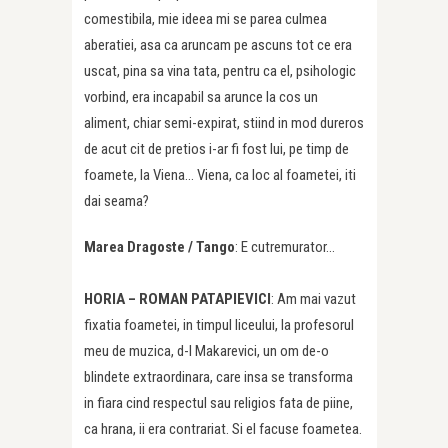
comestibila, mie ideea mi se parea culmea
aberatiei, asa ca aruncam pe ascuns tot ce era
uscat, pina sa vina tata, pentru ca el, psihologic
vorbind, era incapabil sa arunce la cos un
aliment, chiar semi-expirat, stiind in mod dureros
de acut cit de pretios i-ar fi fost lui, pe timp de
foamete, la Viena… Viena, ca loc al foametei, iti
dai seama?
Marea Dragoste /
Tango
: E cutremurator…
HORIA – ROMAN PATAPIEVICI
: Am mai vazut
fixatia foametei, in timpul liceului, la profesorul
meu de muzica, d-l Makarevici, un om de-o
blindete extraordinara, care insa se transforma
in fiara cind respectul sau religios fata de piine,
ca hrana, ii era contrariat. Si el facuse foametea.