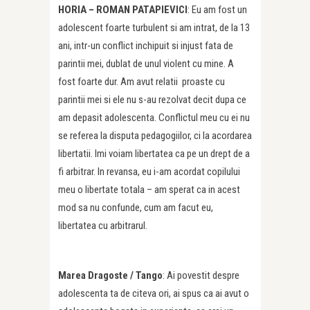
HORIA – ROMAN PATAPIEVICI
: Eu am fost un
adolescent foarte turbulent si am intrat, de la 13
ani, intr-un conflict inchipuit si injust fata de
parintii mei, dublat de unul violent cu mine. A
fost foarte dur. Am avut relatii proaste cu
parintii mei si ele nu s-au rezolvat decit dupa ce
am depasit adolescenta. Conflictul meu cu ei nu
se referea la disputa pedagogiilor, ci la acordarea
libertatii. Imi voiam libertatea ca pe un drept de a
fi arbitrar. In revansa, eu i-am acordat copilului
meu o libertate totala – am sperat ca in acest
mod sa nu confunde, cum am facut eu,
libertatea cu arbitrarul.
Marea Dragoste /
Tango
: Ai povestit despre
adolescenta ta de citeva ori, ai spus ca ai avut o