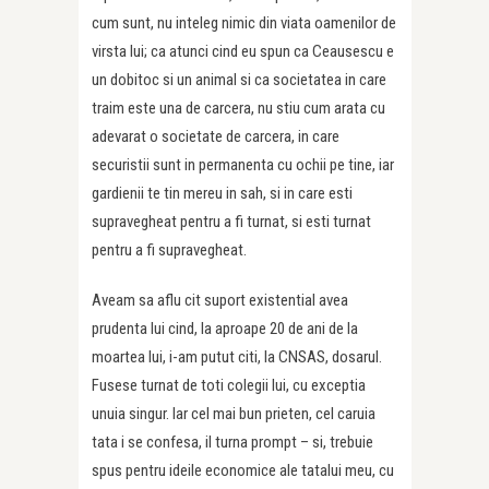
cum sunt, nu inteleg nimic din viata oamenilor de
virsta lui; ca atunci cind eu spun ca Ceausescu e
un dobitoc si un animal si ca societatea in care
traim este una de carcera, nu stiu cum arata cu
adevarat o societate de carcera, in care
securistii sunt in permanenta cu ochii pe tine, iar
gardienii te tin mereu in sah, si in care esti
supravegheat pentru a fi turnat, si esti turnat
pentru a fi supravegheat.
Aveam sa aflu cit suport existential avea
prudenta lui cind, la aproape 20 de ani de la
moartea lui, i-am putut citi, la CNSAS, dosarul.
Fusese turnat de toti colegii lui, cu exceptia
unuia singur. Iar cel mai bun prieten, cel caruia
tata i se confesa, il turna prompt – si, trebuie
spus pentru ideile economice ale tatalui meu, cu