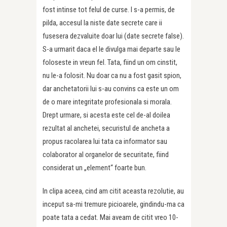
fost intinse tot felul de curse. I s-a permis, de
pilda, accesul la niste date secrete care ii
fusesera dezvaluite doar lui (date secrete false).
S-a urmarit daca el le divulga mai departe sau le
foloseste in vreun fel. Tata, fiind un om cinstit,
nu le-a folosit. Nu doar ca nu a fost gasit spion,
dar anchetatorii lui s-au convins ca este un om
de o mare integritate profesionala si morala.
Drept urmare, si acesta este cel de-al doilea
rezultat al anchetei, securistul de ancheta a
propus racolarea lui tata ca informator sau
colaborator al organelor de securitate, fiind
considerat un „element“ foarte bun.
In clipa aceea, cind am citit aceasta rezolutie, au
inceput sa-mi tremure picioarele, gindindu-ma ca
poate tata a cedat. Mai aveam de citit vreo 10-