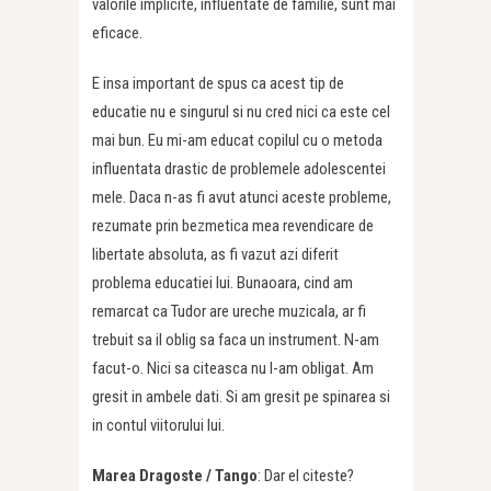
valorile implicite, influentate de familie, sunt mai
eficace.
E insa important de spus ca acest tip de
educatie nu e singurul si nu cred nici ca este cel
mai bun. Eu mi-am educat copilul cu o metoda
influentata drastic de problemele adolescentei
mele. Daca n-as fi avut atunci aceste probleme,
rezumate prin bezmetica mea revendicare de
libertate absoluta, as fi vazut azi diferit
problema educatiei lui. Bunaoara, cind am
remarcat ca Tudor are ureche muzicala, ar fi
trebuit sa il oblig sa faca un instrument. N-am
facut-o. Nici sa citeasca nu l-am obligat. Am
gresit in ambele dati. Si am gresit pe spinarea si
in contul viitorului lui.
Marea Dragoste /
Tango
: Dar el citeste?