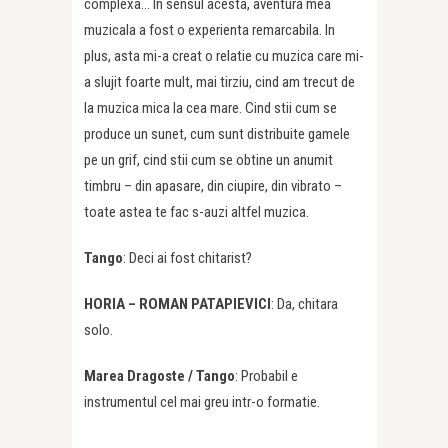
complexa… In sensul acesta, aventura mea
muzicala a fost o experienta remarcabila. In
plus, asta mi-a creat o relatie cu muzica care mi-
a slujit foarte mult, mai tirziu, cind am trecut de
la muzica mica la cea mare. Cind stii cum se
produce un sunet, cum sunt distribuite gamele
pe un grif, cind stii cum se obtine un anumit
timbru – din apasare, din ciupire, din vibrato –
toate astea te fac s-auzi altfel muzica.
Tango
: Deci ai fost chitarist?
HORIA – ROMAN PATAPIEVICI
: Da, chitara
solo.
Marea Dragoste /
Tango
: Probabil e
instrumentul cel mai greu intr-o formatie.