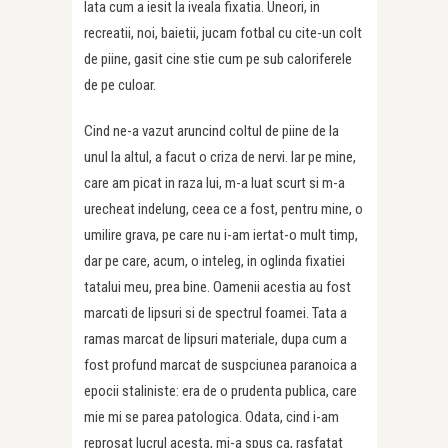
Iata cum a iesit la iveala fixatia. Uneori, in
recreatii, noi, baietii, jucam fotbal cu cite-un colt
de piine, gasit cine stie cum pe sub caloriferele
de pe culoar.
Cind ne-a vazut aruncind coltul de piine de la
unul la altul, a facut o criza de nervi. Iar pe mine,
care am picat in raza lui, m-a luat scurt si m-a
urecheat indelung, ceea ce a fost, pentru mine, o
umilire grava, pe care nu i-am iertat-o mult timp,
dar pe care, acum, o inteleg, in oglinda fixatiei
tatalui meu, prea bine. Oamenii acestia au fost
marcati de lipsuri si de spectrul foamei. Tata a
ramas marcat de lipsuri materiale, dupa cum a
fost profund marcat de suspciunea paranoica a
epocii staliniste: era de o prudenta publica, care
mie mi se parea patologica. Odata, cind i-am
reprosat lucrul acesta, mi-a spus ca, rasfatat