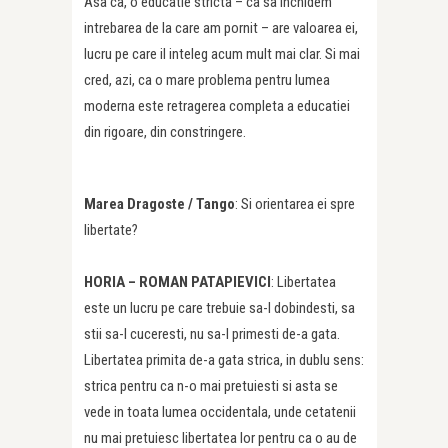
Asa ca, o educatie stricta – ca sa inchidem
intrebarea de la care am pornit – are valoarea ei,
lucru pe care il inteleg acum mult mai clar. Si mai
cred, azi, ca o mare problema pentru lumea
moderna este retragerea completa a educatiei
din rigoare, din constringere.
Marea Dragoste /
Tango
: Si orientarea ei spre
libertate?
HORIA – ROMAN PATAPIEVICI
: Libertatea
este un lucru pe care trebuie sa-l dobindesti, sa
stii sa-l cuceresti, nu sa-l primesti de-a gata.
Libertatea primita de-a gata strica, in dublu sens:
strica pentru ca n-o mai pretuiesti si asta se
vede in toata lumea occidentala, unde cetatenii
nu mai pretuiesc libertatea lor pentru ca o au de