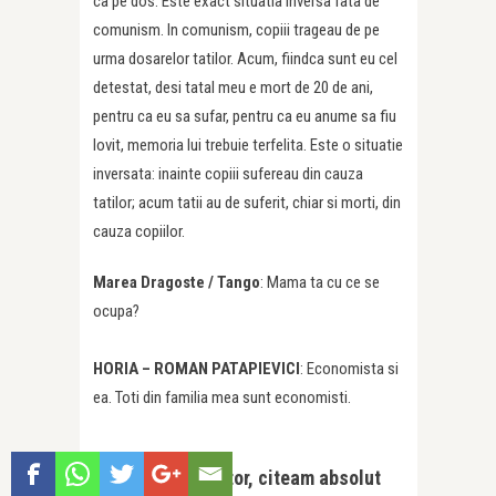
ca pe dos. Este exact situatia inversa fata de
comunism. In comunism, copiii trageau de pe
urma dosarelor tatilor. Acum, fiindca sunt eu cel
detestat, desi tatal meu e mort de 20 de ani,
pentru ca eu sa sufar, pentru ca eu anume sa fiu
lovit, memoria lui trebuie terfelita. Este o situatie
inversata: inainte copiii sufereau din cauza
tatilor; acum tatii au de suferit, chiar si morti, din
cauza copiilor.
Marea Dragoste /
Tango
: Mama ta cu ce se
ocupa?
HORIA – ROMAN PATAPIEVICI
: Economista si
ea. Toti din familia mea sunt economisti.
Imi placea un autor, citeam absolut