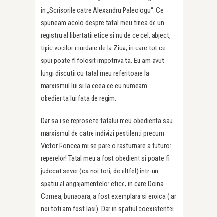
in „Scrisorile catre Alexandru Paleologu“. Ce
spuneam acolo despre tatal meu tinea de un
registru al libertatii etice si nu de ce cel, abject,
tipic vocilor murdare de la Ziua, in care tot ce
spui poate fi folosit impotriva ta. Eu am avut
lungi discutii cu tatal meu referitoare la
marxismul lui si la ceea ce eu numeam
obedienta lui fata de regim.
Dar sa i se reproseze tatalui meu obedienta sau
marxismul de catre indivizi pestilenti precum
Victor Roncea mi se pare o rasturnare a tuturor
reperelor! Tatal meu a fost obedient si poate fi
judecat sever (ca noi toti, de altfel) intr-un
spatiu al angajamentelor etice, in care Doina
Cornea, bunaoara, a fost exemplara si eroica (iar
noi toti am fost lasi). Dar in spatiul coexistentei