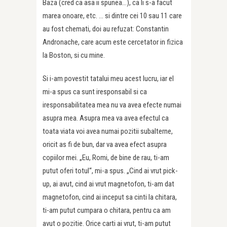
Baza (cred ca asa ii spunea…), ca li s-a facut
marea onoare, etc. … si dintre cei 10 sau 11 care
au fost chemati, doi au refuzat: Constantin
Andronache, care acum este cercetator in fizica
la Boston, si cu mine.
Si i-am povestit tatalui meu acest lucru, iar el
mi-a spus ca sunt iresponsabil si ca
iresponsabilitatea mea nu va avea efecte numai
asupra mea. Asupra mea va avea efectul ca
toata viata voi avea numai pozitii subalterne,
oricit as fi de bun, dar va avea efect asupra
copiilor mei. „Eu, Romi, de bine de rau, ti-am
putut oferi totul“, mi-a spus. „Cind ai vrut pick-
up, ai avut, cind ai vrut magnetofon, ti-am dat
magnetofon, cind ai inceput sa cinti la chitara,
ti-am putut cumpara o chitara, pentru ca am
avut o pozitie. Orice carti ai vrut, ti-am putut