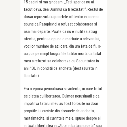
15 pagini si ma gindeam: „Tati, sper ca nu ai
facut ceva, dea Domnul sa fi rezistat!“. Restul de
dosar reprezinta rapoartele ofiterilor in care se
spune ca Patapievici a refuzat colaborarea si
asa mai departe. Poate ca nu e inutil sa atrag
atentia, pentru a opune o marturie a adevarului,
vocilor murdare de azi care, din ura fata de fii, s-
au pus pe minjit biografiile tatilor morti, ca tatal
meu a refuzat sa colaboreze cu Securitatea in
anii ’50, in conditii de ancheta (desfasurata in
libertate).
Era o epoca periculoasa si violenta, in care totul
se platea cu libertatea. Culmea nerusinarii e ca
impotriva tatalui meu au fost folosite nu doar
propriile lui cuvinte din dosarele de ancheta,
rastalmacite, si cuvintele mele, spuse despre el
in toata libertatea in „Zbor in bataia sagetii“ sau