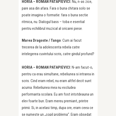
HORIA – ROMAN PATAPIEVICI:
Nu, n-as zice,
pare asa din afara. Fara o buna chitara solo se
poate imagina o formatie: fara o buna sectie
ritmica, nu. Dialogul bass – toba e esential
pentru echilibrul muzical al oricarei piese.
Marea Dragoste /
Tango
: Cum ai facut
trecerea de la adolescenta rebela catre
intelegerea cuvintului scris, catre gindul profund?
HORIA – ROMAN PATAPIEVICI
: N-am facut-o,
pentru ca erau simultane, rebeliunea si intrarea in
scris. Cind eram rebel, nu eram altfel decit sunt
acuma. Rebeliunea mea nu excludea
performanta scolara. Eu am fost intotdeauna un
elev foarte bun. Eram mereu premiant, printre
primii. Si, in acelasi timp, dupa ore, eram ceea ce
se numeste un „copil problema“. Eram obsedat