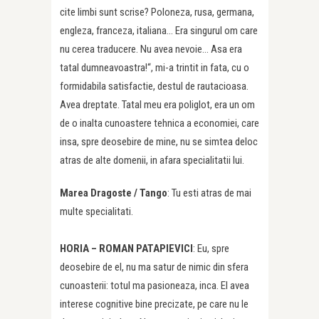
cite limbi sunt scrise? Poloneza, rusa, germana,
engleza, franceza, italiana… Era singurul om care
nu cerea traducere. Nu avea nevoie… Asa era
tatal dumneavoastra!“, mi-a trintit in fata, cu o
formidabila satisfactie, destul de rautacioasa.
Avea dreptate. Tatal meu era poliglot, era un om
de o inalta cunoastere tehnica a economiei, care
insa, spre deosebire de mine, nu se simtea deloc
atras de alte domenii, in afara specialitatii lui.
Marea Dragoste /
Tango
: Tu esti atras de mai
multe specialitati.
HORIA – ROMAN PATAPIEVICI
: Eu, spre
deosebire de el, nu ma satur de nimic din sfera
cunoasterii: totul ma pasioneaza, inca. El avea
interese cognitive bine precizate, pe care nu le