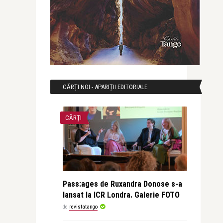
CĂRȚI NOI - APARIȚII EDITORIALE
CĂRȚI
Pass:ages de Ruxandra Donose s-a
lansat la ICR Londra. Galerie FOTO
de
revistatango