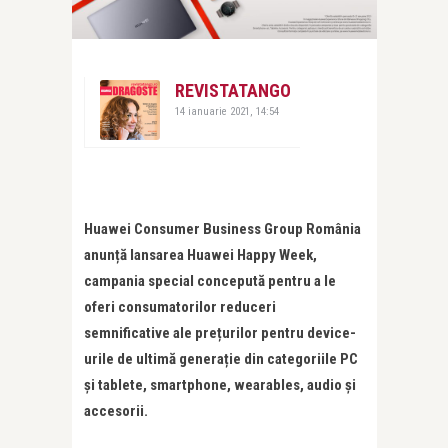
REVISTATANGO
14 ianuarie 2021, 14:54
Huawei Consumer Business Group România
anun
ț
ă lansarea Huawei Happy Week,
campania special concepută pentru a le
oferi consumatorilor reduceri
semnificative ale pre
ț
urilor pentru device-
urile de ultimă genera
ț
ie din categoriile PC
și tablete, smartphone, wearables, audio și
accesorii.