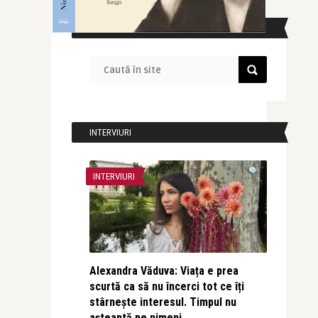
CAUTĂ ÎN SITE
INTERVIURI
INTERVIURI
Alexandra Văduva: Viața e prea
scurtă ca să nu încerci tot ce îți
stârnește interesul. Timpul nu
așteaptă pe nimeni