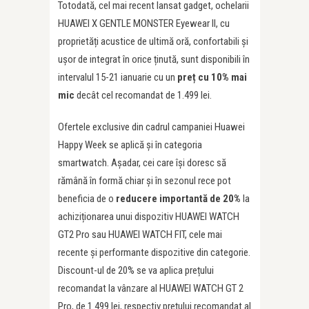
Totodată, cel mai recent lansat gadget, ochelarii
HUAWEI X GENTLE MONSTER Eyewear II, cu
proprietăți acustice de ultimă oră, confortabili și
ușor de integrat în orice ținută, sunt disponibili în
intervalul 15-21 ianuarie cu un
pre
ț
cu 10% mai
mic
decât cel recomandat de 1.499 lei.
Ofertele exclusive din cadrul campaniei Huawei
Happy Week se aplică și în categoria
smartwatch. Așadar, cei care își doresc să
rămână în formă chiar și în sezonul rece pot
beneficia de o
reducere
importantă de 20%
la
achiziționarea unui dispozitiv HUAWEI WATCH
GT2 Pro sau HUAWEI WATCH FIT, cele mai
recente și performante dispozitive din categorie.
Discount-ul de 20% se va aplica prețului
recomandat la vânzare al HUAWEI WATCH GT 2
Pro, de 1.499 lei, respectiv prețului recomandat al