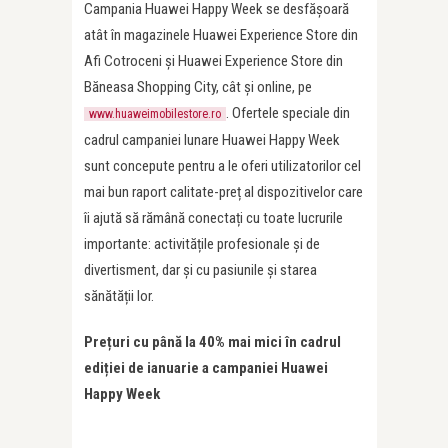
Campania Huawei Happy Week se desfășoară
atât în magazinele Huawei Experience Store din
Afi Cotroceni și Huawei Experience Store din
Băneasa Shopping City, cât și online, pe
. Ofertele speciale din
www.huaweimobilestore.ro
cadrul campaniei lunare Huawei Happy Week
sunt concepute pentru a le oferi utilizatorilor cel
mai bun raport calitate-preț al dispozitivelor care
îi ajută să rămână conectați cu toate lucrurile
importante: activitățile profesionale și de
divertisment, dar și cu pasiunile și starea
sănătății lor.
Pre
ț
uri cu până la 40% mai mici în cadrul
edi
ț
iei de ianuarie a campaniei Huawei
Happy Week