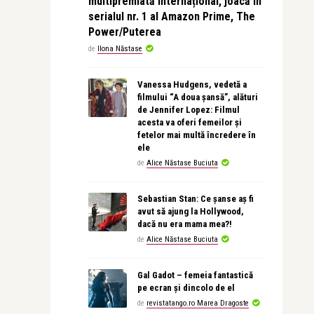
multipremiată internațional, joacă în
serialul nr. 1 al Amazon Prime, The
Power/Puterea
de
Ilona Năstase
Vanessa Hudgens, vedetă a
filmului “A doua șansă”, alături
de Jennifer Lopez: Filmul
acesta va oferi femeilor și
fetelor mai multă încredere în
ele
de
Alice Năstase Buciuta
Sebastian Stan: Ce șanse aș fi
avut să ajung la Hollywood,
dacă nu era mama mea?!
de
Alice Năstase Buciuta
Gal Gadot – femeia fantastică
pe ecran și dincolo de el
de
revistatango.ro Marea Dragoste