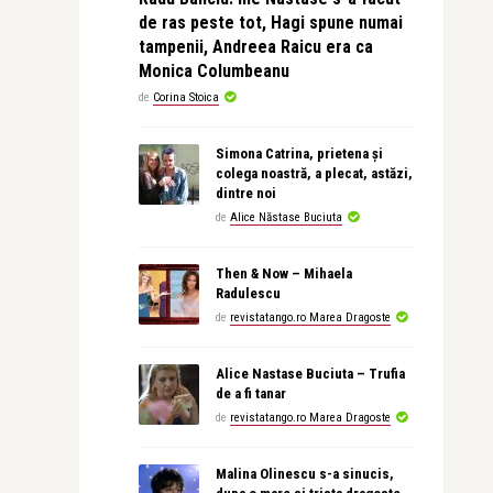
de ras peste tot, Hagi spune numai
tampenii, Andreea Raicu era ca
Monica Columbeanu
de
Corina Stoica
Simona Catrina, prietena și
colega noastră, a plecat, astăzi,
dintre noi
de
Alice Năstase Buciuta
Then & Now – Mihaela
Radulescu
de
revistatango.ro Marea Dragoste
Alice Nastase Buciuta – Trufia
de a fi tanar
de
revistatango.ro Marea Dragoste
Malina Olinescu s-a sinucis,