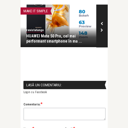
MAKE IT SIMPLE
MAKE IT SIMPLE
revistatango
revistatango
imentară
HUAWEI Mate 50 Pro, cel mai
Până pe 18 no
performant smartphone în ma ...
oferte avantaj
LASĂ UN COMENTARIU:
Login cu Facebook
*
Comentariu: