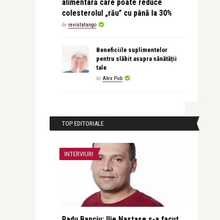
alimentară care poate reduce
colesterolul „rău” cu până la 30%
de
revistatango
Beneficiile suplimentelor
pentru slăbit asupra sănătății
tale
de
Alex Pub
TOP EDITORIALE
INTERVIURI
Radu Banciu: Ilie Nastase s-a facut