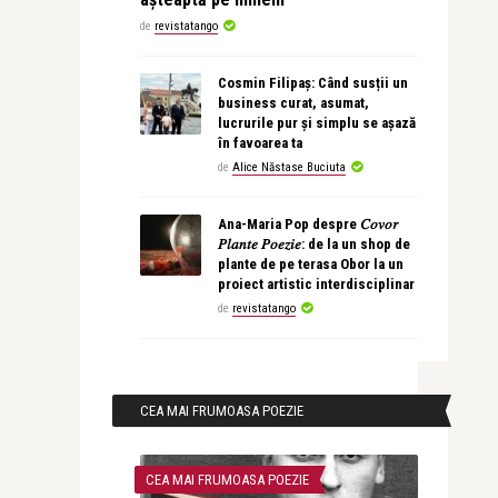
de
revistatango
Cosmin Filipaș: Când susții un
business curat, asumat,
lucrurile pur și simplu se așază
în favoarea ta
de
Alice Năstase Buciuta
Ana-Maria Pop despre 𝐶𝑜𝑣𝑜𝑟
𝑃𝑙𝑎𝑛𝑡𝑒 𝑃𝑜𝑒𝑧𝑖𝑒: de la un shop de
plante de pe terasa Obor la un
proiect artistic interdisciplinar
de
revistatango
CEA MAI FRUMOASA POEZIE
CEA MAI FRUMOASA POEZIE