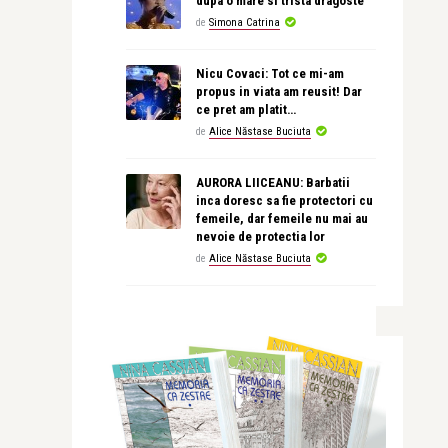
dupa o mare si trista dragoste
de
Simona Catrina
Nicu Covaci: Tot ce mi-am
propus in viata am reusit! Dar
ce pret am platit…
de
Alice Năstase Buciuta
AURORA LIICEANU: Barbatii
inca doresc sa fie protectori cu
femeile, dar femeile nu mai au
nevoie de protectia lor
de
Alice Năstase Buciuta