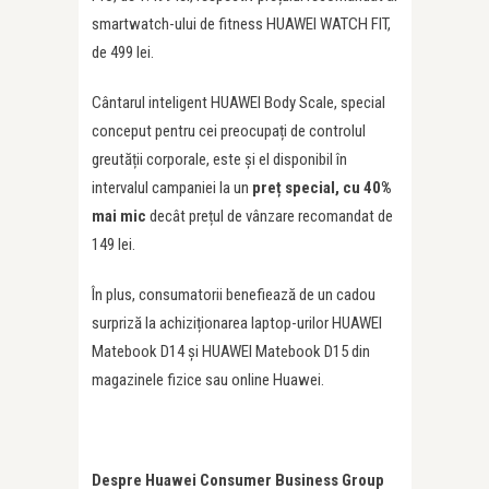
smartwatch-ului de fitness HUAWEI WATCH FIT,
de 499 lei.
Cântarul inteligent HUAWEI Body Scale, special
conceput pentru cei preocupați de controlul
greutății corporale, este și el disponibil în
intervalul campaniei la un
pre
ț
special, cu
40%
mai mic
decât prețul de vânzare recomandat de
149 lei.
În plus, consumatorii benefiează de un cadou
surpriză la achiziționarea laptop-urilor HUAWEI
Matebook D14 și HUAWEI Matebook D15 din
magazinele fizice sau online Huawei.
Despre Huawei Consumer Business Group