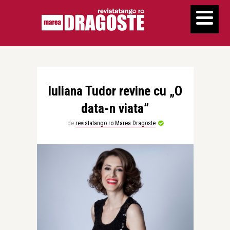
Iuliana Tudor revine cu „O
data-n viata”
de
revistatango.ro Marea Dragoste