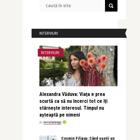
INTERVIURI
INTERVIURI
Alexandra Văduva: Viața e prea
scurtă ca să nu încerci tot ce îți
stârnește interesul. Timpul nu
așteaptă pe nimeni
de
revistatango
Cosmin Filipaș: Când susții un