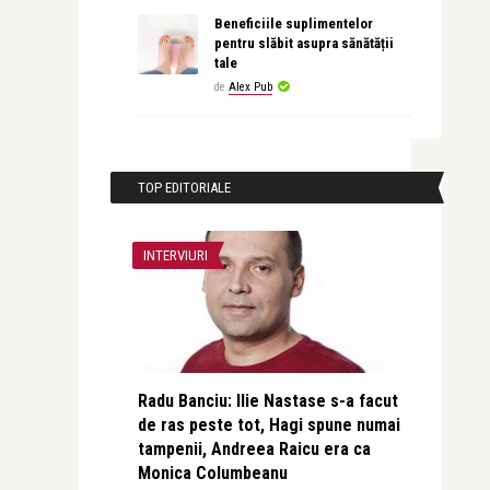
Beneficiile suplimentelor
pentru slăbit asupra sănătății
tale
de
Alex Pub
TOP EDITORIALE
INTERVIURI
Radu Banciu: Ilie Nastase s-a facut
de ras peste tot, Hagi spune numai
tampenii, Andreea Raicu era ca
Monica Columbeanu