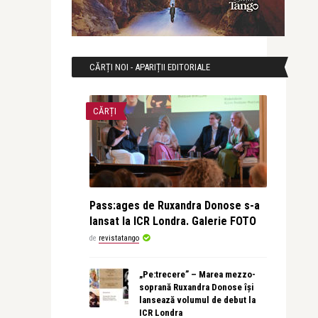
CĂRȚI NOI - APARIȚII EDITORIALE
CĂRȚI
Pass:ages de Ruxandra Donose s-a
lansat la ICR Londra. Galerie FOTO
de
revistatango
„Pe:trecere” – Marea mezzo-
soprană Ruxandra Donose își
lansează volumul de debut la
ICR Londra