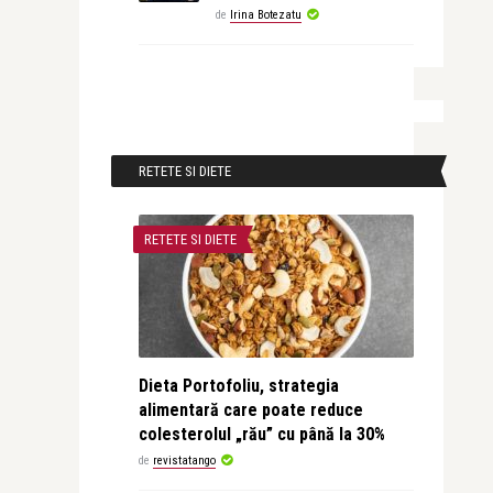
de
Irina Botezatu
RETETE SI DIETE
RETETE SI DIETE
Dieta Portofoliu, strategia
alimentară care poate reduce
colesterolul „rău” cu până la 30%
de
revistatango