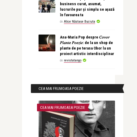
business curat, asumat,
lucrurile pur și simplu se așază
în favoarea ta
de
Alice Năstase Buciuta
Ana-Maria Pop despre 𝐶𝑜𝑣𝑜𝑟
𝑃𝑙𝑎𝑛𝑡𝑒 𝑃𝑜𝑒𝑧𝑖𝑒: de la un shop de
plante de pe terasa Obor la un
proiect artistic interdisciplinar
de
revistatango
CEA MAI FRUMOASA POEZIE
CEA MAI FRUMOASA POEZIE