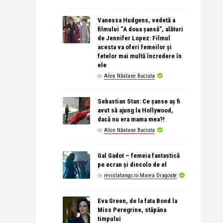
Vanessa Hudgens, vedetă a
filmului “A doua șansă”, alături
de Jennifer Lopez: Filmul
acesta va oferi femeilor și
fetelor mai multă încredere în
ele
de
Alice Năstase Buciuta
Sebastian Stan: Ce șanse aș fi
avut să ajung la Hollywood,
dacă nu era mama mea?!
de
Alice Năstase Buciuta
Gal Gadot – femeia fantastică
pe ecran și dincolo de el
de
revistatango.ro Marea Dragoste
Eva Green, de la fata Bond la
Miss Peregrine, stăpâna
timpului