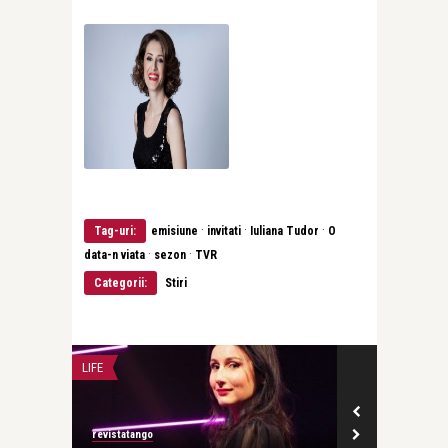
·
·
·
Tag-uri:
emisiune
invitati
Iuliana Tudor
O
·
·
data-n viata
sezon
TVR
Categorii:
Stiri
LIFE
LIFE
revistatango
revistatango