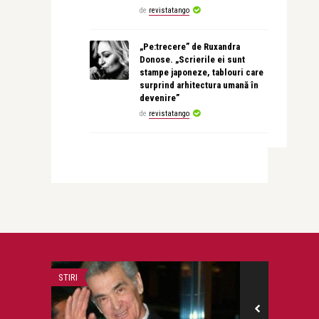
de
revistatango
„Pe:trecere” de Ruxandra
Donose. „Scrierile ei sunt
stampe japoneze, tablouri care
surprind arhitectura umană în
devenire”
de
revistatango
STIRI
LIFE