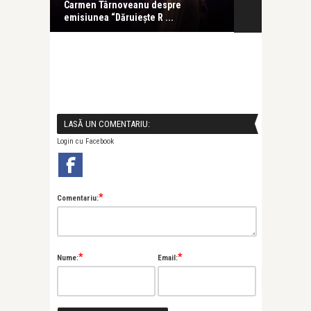
 noul
Carmen Târnoveanu despre
“Antreprenore
emisiunea “Dăruiește R ...
LASĂ UN COMENTARIU:
Login cu Facebook
*
Comentariu:
*
*
Nume:
Email: