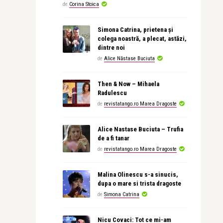
de
Corina Stoica
Simona Catrina, prietena și
colega noastră, a plecat, astăzi,
dintre noi
de
Alice Năstase Buciuta
Then & Now – Mihaela
Radulescu
de
revistatango.ro Marea Dragoste
Alice Nastase Buciuta – Trufia
de a fi tanar
de
revistatango.ro Marea Dragoste
Malina Olinescu s-a sinucis,
dupa o mare si trista dragoste
de
Simona Catrina
Nicu Covaci: Tot ce mi-am