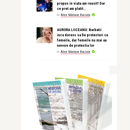
propus in viata am reusit! Dar
ce pret am platit…
de
Alice Năstase Buciuta
AURORA LIICEANU: Barbatii
inca doresc sa fie protectori cu
femeile, dar femeile nu mai au
nevoie de protectia lor
de
Alice Năstase Buciuta