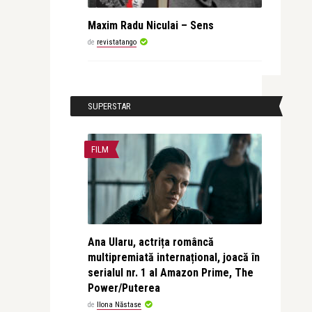
Maxim Radu Niculai – Sens
de
revistatango
SUPERSTAR
FILM
Ana Ularu, actrița româncă
multipremiată internațional, joacă în
serialul nr. 1 al Amazon Prime, The
Power/Puterea
de
Ilona Năstase