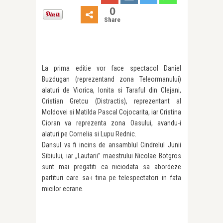
0
Share
La prima editie vor face spectacol Daniel
Buzdugan (reprezentand zona Teleormanului)
alaturi de Viorica, Ionita si Taraful din Clejani,
Cristian Gretcu (Distractis), reprezentant al
Moldovei si Matilda Pascal Cojocarita, iar Cristina
Cioran va reprezenta zona Oasului, avandu-i
alaturi pe Cornelia si Lupu Rednic.
Dansul va fi incins de ansamblul Cindrelul Junii
Sibiului, iar „Lautarii” maestrului Nicolae Botgros
sunt mai pregatiti ca niciodata sa abordeze
partituri care sa-i tina pe telespectatori in fata
micilor ecrane.