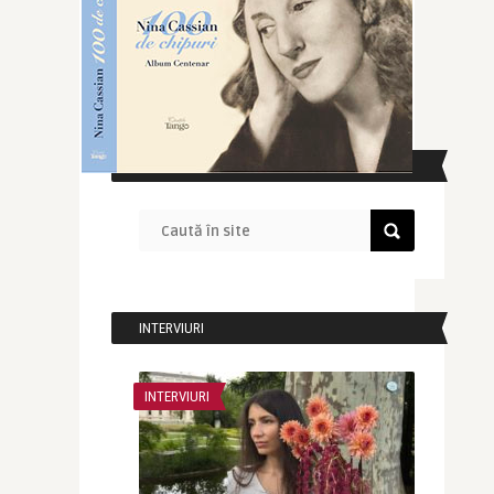
CAUTĂ ÎN SITE
INTERVIURI
INTERVIURI