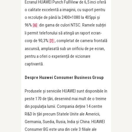
Ecranul HUAWEI Punch FullView de 6,5 inci oferă
o calitate excelentă a imaginii, cu suport pentru
o rezoluție de până la 2400×1080 la 405ppi și
96%
din gama de culori NTSC. Ramele subțiri
[6]
îi permit telefonului să atingă un raport ecran-
corp de 90,3%
, completat de camera frontală
[7]
ascunsă, amplasată sub un orificiu de pe ecran,
pentru a oferi o experiență de vizionare
captivantă.
Despre Huawei Consumer Business Group
Produsele și serviciile HUAWEI sunt disponibile în
peste 170 de țări, deservind mai mult de o treime
din populația lumii. Compania deține 14 centre
R&D în țări precum Statele Unite ale Americii,
Germania, Suedia, Rusia, India și China. HUAWEI
Consumer BG este una din cele 3 filiale ale