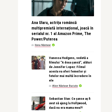
Ana Ularu, actrița româncă
multipremiată internațional, joacă în
serialul nr. 1 al Amazon Prime, The
Power/Puterea
de
Ilona Năstase
Vanessa Hudgens, vedetă a
filmului “A doua șansă”, alături
de Jennifer Lopez: Filmul
acesta va oferi femeilor și
fetelor mai multă încredere în
ele
de
Alice Năstase Buciuta
Sebastian Stan: Ce șanse aș fi
avut să ajung la Hollywood,
dacă nu era mama mea?!