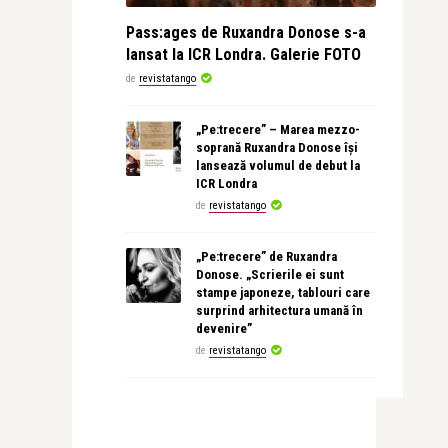
Pass:ages de Ruxandra Donose s-a
lansat la ICR Londra. Galerie FOTO
de
revistatango
„Pe:trecere” – Marea mezzo-
soprană Ruxandra Donose își
lansează volumul de debut la
ICR Londra
de
revistatango
„Pe:trecere” de Ruxandra
Donose. „Scrierile ei sunt
stampe japoneze, tablouri care
surprind arhitectura umană în
devenire”
de
revistatango