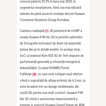
crescut până la 29,3% în luna mai 2020, în
segmentul smartphone, fiind cea mai ridicată
valoare de până acum în evoluția diviziei Huawei
Consumer Business Group România.
Camera cvadruplă
AI puternică de 64 MP a
[1]
noului Huawei P40 lite 5G le permite iubitorilor
de fotografie la început de drum să surprindă
lumea din jur în detalii inedite. În același timp,
SoC-ul avansat Kirin 820 5G de 7nm dispune de
performanță generală și eficiență energetică
îmbunătățite. Ecranul HUAWEI Punch
FullView
cu care este echipat noul telefon
[2]
oferă o suprafață de afișaj extinsă, de 6,5 inci, și
este încadrat într-un design emblematic din
sticlă 3D, pentru mai mult confort. Huawei P40
lite 5G oferă o autonomie impresionantă a
bateriei și suportă Huawei SuperCharge de 40W,