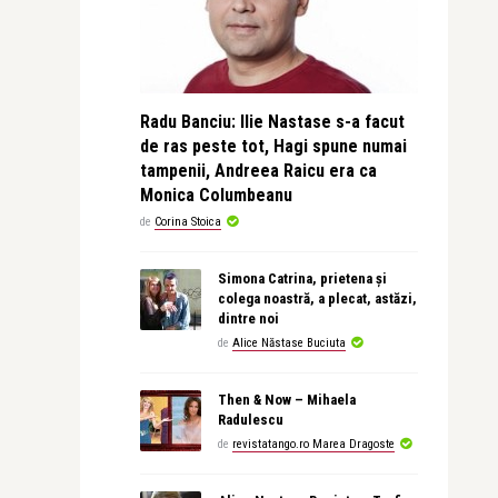
Radu Banciu: Ilie Nastase s-a facut
de ras peste tot, Hagi spune numai
tampenii, Andreea Raicu era ca
Monica Columbeanu
de
Corina Stoica
Simona Catrina, prietena și
colega noastră, a plecat, astăzi,
dintre noi
de
Alice Năstase Buciuta
Then & Now – Mihaela
Radulescu
de
revistatango.ro Marea Dragoste