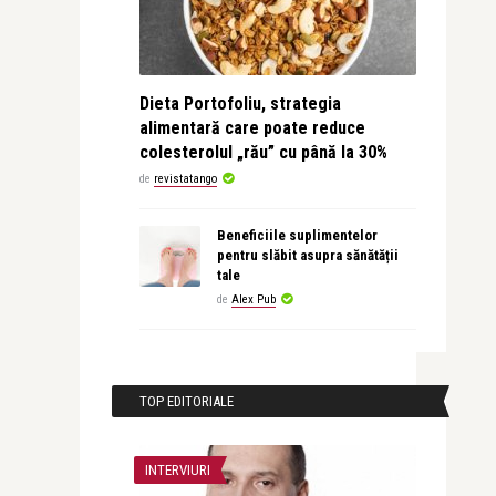
Dieta Portofoliu, strategia
alimentară care poate reduce
colesterolul „rău” cu până la 30%
de
revistatango
Beneficiile suplimentelor
pentru slăbit asupra sănătății
tale
de
Alex Pub
TOP EDITORIALE
INTERVIURI