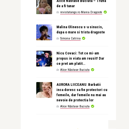
Alice Nastase Buciuta – Trufia
de a fi tanar
de
revistatango.ro Marea Dragoste
Malina Olinescu s-a sinucis,
dupa o mare si trista dragoste
de
Simona Catrina
Nicu Covaci: Tot ce mi-am
propus in viata am reusit! Dar
ce pret am platit…
de
Alice Năstase Buciuta
AURORA LIICEANU: Barbatii
inca doresc sa fie protectori cu
femeile, dar femeile nu mai au
nevoie de protectia lor
de
Alice Năstase Buciuta