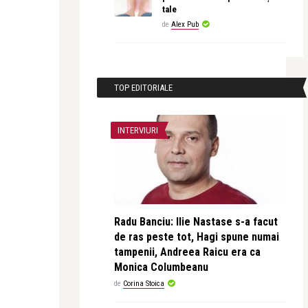
tale
de
Alex Pub
TOP EDITORIALE
INTERVIURI
Radu Banciu: Ilie Nastase s-a facut
de ras peste tot, Hagi spune numai
tampenii, Andreea Raicu era ca
Monica Columbeanu
de
Corina Stoica