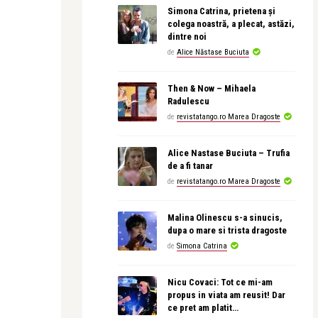
Simona Catrina, prietena și
colega noastră, a plecat, astăzi,
dintre noi
de
Alice Năstase Buciuta
Then & Now – Mihaela
Radulescu
de
revistatango.ro Marea Dragoste
Alice Nastase Buciuta – Trufia
de a fi tanar
de
revistatango.ro Marea Dragoste
Malina Olinescu s-a sinucis,
dupa o mare si trista dragoste
de
Simona Catrina
Nicu Covaci: Tot ce mi-am
propus in viata am reusit! Dar
ce pret am platit…