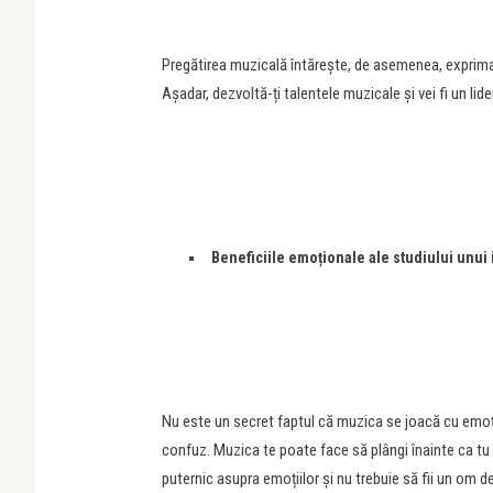
Pregătirea muzicală întărește, de asemenea, exprimar
Așadar, dezvoltă-ți talentele muzicale și vei fi un lide
Beneficiile emoționale ale studiului unui
Nu este un secret faptul că muzica se joacă cu emoții
confuz. Muzica te poate face să plângi înainte ca tu să
puternic asupra emoțiilor și nu trebuie să fii un om d