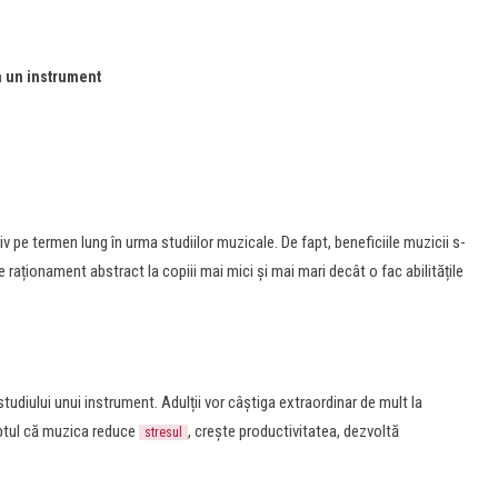
la un instrument
v pe termen lung în urma studiilor muzicale. De fapt, beneficiile muzicii s-
e raționament abstract la copiii mai mici și mai mari decât o fac abilitățile
studiului unui instrument. Adulții vor câștiga extraordinar de mult la
aptul că muzica reduce
, crește productivitatea, dezvoltă
stresul