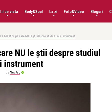
til de viata
Body&Soul
La zi
Foto&Video
Bloguri
C
e 4 beneficii pe care NU le știi despre studiul unui instrument
care NU le știi despre studiul
i instrument
de
Alex Pub