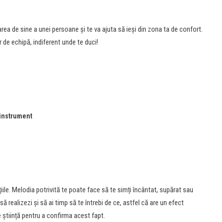
ea de sine a unei persoane și te va ajuta să ieși din zona ta de confort.
r de echipă, indiferent unde te duci!
 instrument
le. Melodia potrivită te poate face să te simți încântat, supărat sau
 realizezi și să ai timp să te întrebi de ce, astfel că are un efect
e știință pentru a confirma acest fapt.