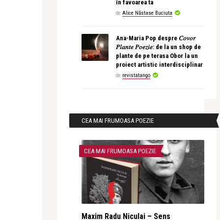
în favoarea ta
de
Alice Năstase Buciuta
Ana-Maria Pop despre 𝐶𝑜𝑣𝑜𝑟
𝑃𝑙𝑎𝑛𝑡𝑒 𝑃𝑜𝑒𝑧𝑖𝑒: de la un shop de
plante de pe terasa Obor la un
proiect artistic interdisciplinar
de
revistatango
CEA MAI FRUMOASA POEZIE
CEA MAI FRUMOASA POEZIE
Maxim Radu Niculai – Sens