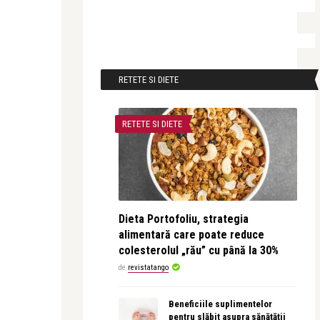
RETETE SI DIETE
RETETE SI DIETE
Dieta Portofoliu, strategia
alimentară care poate reduce
colesterolul „rău” cu până la 30%
de
revistatango
Beneficiile suplimentelor
pentru slăbit asupra sănătății