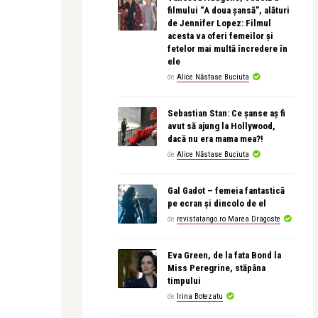
filmului “A doua șansă”, alături
de Jennifer Lopez: Filmul
acesta va oferi femeilor și
fetelor mai multă încredere în
ele
de
Alice Năstase Buciuta
Sebastian Stan: Ce șanse aș fi
avut să ajung la Hollywood,
dacă nu era mama mea?!
de
Alice Năstase Buciuta
Gal Gadot – femeia fantastică
pe ecran și dincolo de el
de
revistatango.ro Marea Dragoste
Eva Green, de la fata Bond la
Miss Peregrine, stăpâna
timpului
de
Irina Botezatu