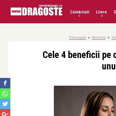
Celebritati
Litere
S
Prima pagină
Advertorial
Cel
Cele 4 beneficii pe 
unu