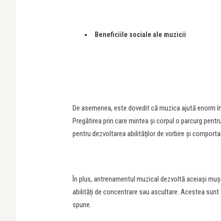
Beneficiile sociale ale muzicii
De asemenea, este dovedit că muzica ajută enorm în situ
Pregătirea prin care mintea și corpul o parcurg pent
pentru dezvoltarea abilităților de vorbire și comport
În plus, antrenamentul muzical dezvoltă aceiași mușch
abilități de concentrare sau ascultare. Acestea sunt to
spune.