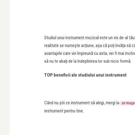
Studiul unui instrument muzical este un vis de-al tău î
realitate se numește acțiune, așa că poți învăța să câ
avantajele care vin împreună cu asta, vei fi mai motiv
să nu te abați de la îndeplinirea lor sub nicio formă.
TOP beneficii ale studiului unui instrument
Când nu știi ce instrument să alegi, mergi la
un magaz
instrument pentru tine.