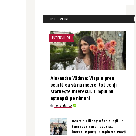
INTERVIURI
INTERVIURI
Alexandra Văduva: Viața e prea
scurtă ca să nu încerci tot ce îți
stârnește interesul. Timpul nu
așteaptă pe nimeni
de
revistatango
Cosmin Filipaș: Când susții un
business curat, asumat,
lucrurile pur și simplu se așază