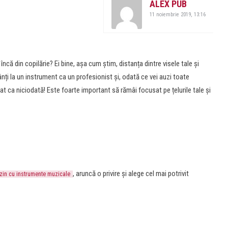
ALEX PUB
11 noiembrie 2019, 13:16
ncă din copilărie? Ei bine, așa cum știm, distanța dintre visele tale și
nți la un instrument ca un profesionist și, odată ce vei auzi toate
at ca niciodată! Este foarte important să rămâi focusat pe țelurile tale și
, aruncă o privire și alege cel mai potrivit
in cu instrumente muzicale