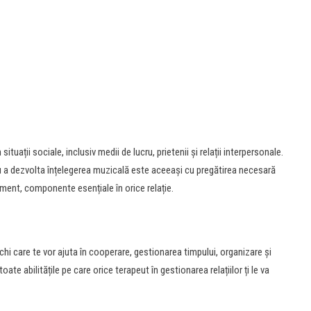
ații sociale, inclusiv medii de lucru, prietenii și relații interpersonale.
ru a dezvolta înțelegerea muzicală este aceeași cu pregătirea necesară
ament, componente esențiale în orice relație.
i care te vor ajuta în cooperare, gestionarea timpului, organizare și
ate abilitățile pe care orice terapeut în gestionarea relațiilor ți le va