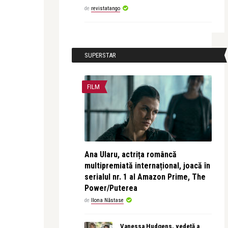
de
revistatango
SUPERSTAR
FILM
Ana Ularu, actrița româncă
multipremiată internațional, joacă în
serialul nr. 1 al Amazon Prime, The
Power/Puterea
de
Ilona Năstase
Vanessa Hudgens, vedetă a