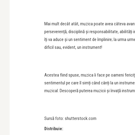
Mai mult decât atât, muzica poate avea câteva avanta
perseverență, disciplină și responsabilitate, abilități
îți va aduce și un sentiment de împlinire; la urma urm
dificil sau, evident, un instrument!
Acestea fiind spuse, muzica îi face pe oameni fericiț
sentimentul pe care îl simți când cânți la un instrume
muzical. Descoperă puterea muzicii și învață instrum
Sursă foto: shutterstock.com
Distribuie: