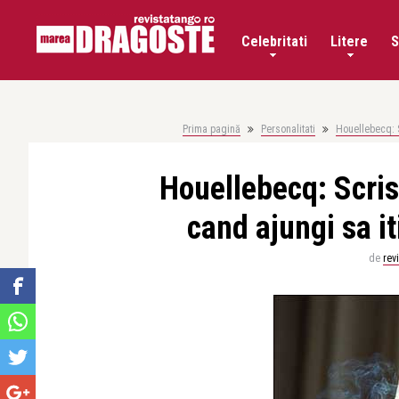
Celebritati
Litere
S
Prima pagină
Personalitati
Houellebecq: Sc
Houellebecq: Scrisul
cand ajungi sa iti
de
rev