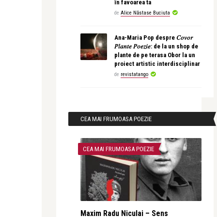
în favoarea ta
de
Alice Năstase Buciuta
Ana-Maria Pop despre 𝐶𝑜𝑣𝑜𝑟
𝑃𝑙𝑎𝑛𝑡𝑒 𝑃𝑜𝑒𝑧𝑖𝑒: de la un shop de
plante de pe terasa Obor la un
proiect artistic interdisciplinar
de
revistatango
CEA MAI FRUMOASA POEZIE
CEA MAI FRUMOASA POEZIE
Maxim Radu Niculai – Sens