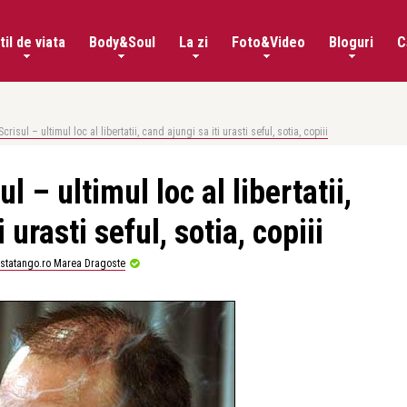
til de viata
Body&Soul
La zi
Foto&Video
Bloguri
C
risul – ultimul loc al libertatii, cand ajungi sa iti urasti seful, sotia, copiii
 – ultimul loc al libertatii,
 urasti seful, sotia, copiii
istatango.ro Marea Dragoste