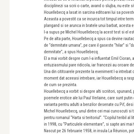
disciplinezi sa scrii o carte, avand o slujba, nu este si
Houellebecq a lasat in sarcina editoarei lui sa povest
Aceasta a povestit ca se incurca tot timpul intre term
plangand si se arunca in bratele unui barbat, acesta
l-a supus pe Michel Houellebecq la acest test si el e
Pe de alta parte, Houellebecq a spus ca devine rautaci
de “demnitate umana”, pe care il gaseste “hilar” si “d
demnitate”, a spus Houellebecq.
El a mai vorbit despre cum l-a influentat Emil Cioran,
entuziasmului pare ridicola, iar francezii au oroare de 
Una din cititoarele prezente la eveniment l-a intrebat 
moment dat aceeasi intrebare, iar Houellebecq a raspu
de cum se prezinta.
Houellebecq a vorbit si despre alti scriitori, spunand, 
poemele erotice ale lui Paul Verlaine, care sunt puti
varianta pentru adulti a benzilor desenate cu Pif, desi 
Michel Houellebecq, unul dintre cei mai cunoscuti si t
pentru romanul “Harta si teritoriul”. “Copilul teribil a
in 1998, cu “Particulele elementare”, si sapte ani mai t
Nascut pe 26 februarie 1958, in insula La Réunion, potri