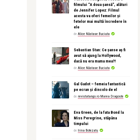
filmului “A doua șansă”, alături
de Jennifer Lopez: Filmul
acesta va oferi femeilor și
fetelor mai multă încredere în
ele
de
Alice Năstase Buciuta
Sebastian Stan: Ce șanse aș fi
avut să ajung la Hollywood,
dacă nu era mama mea?!
de
Alice Năstase Buciuta
Gal Gadot – femeia fantastică
pe ecran și dincolo de el
de
revistatango.ro Marea Dragoste
Eva Green, de la fata Bond la
Miss Peregrine, stăpâna
timpului
de
Irina Botezatu