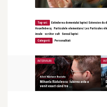
Tag-uri:
Extinderea domeniului luptei/ Extension du d
·
Houellebecq
Particulele elementare/ Les Particules é
·
·
insule
scriitor cult
Sensul luptei
Categorii:
Personalitati
INTERVIURI
IN
Alice Năstase Buciuta
r
acho: Îmi iubesc
Mihaela Rădulescu: Iubirea asta a
D
 o ...
venit exact când tre ...
c