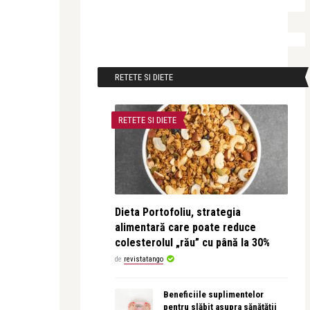
RETETE SI DIETE
RETETE SI DIETE
Dieta Portofoliu, strategia
alimentară care poate reduce
colesterolul „rău” cu până la 30%
de
revistatango
Beneficiile suplimentelor
pentru slăbit asupra sănătății