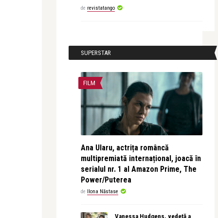
de
revistatango
SUPERSTAR
FILM
Ana Ularu, actrița româncă
multipremiată internațional, joacă în
serialul nr. 1 al Amazon Prime, The
Power/Puterea
de
Ilona Năstase
Vanessa Hudgens, vedetă a