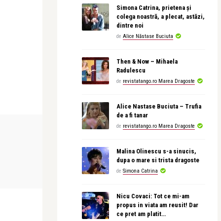
Simona Catrina, prietena și
colega noastră, a plecat, astăzi,
dintre noi
de
Alice Năstase Buciuta
Then & Now – Mihaela
Radulescu
de
revistatango.ro Marea Dragoste
Alice Nastase Buciuta – Trufia
de a fi tanar
CEA MAI FRUMOASA POEZIE
CEA MAI FRUMO
de
revistatango.ro Marea Dragoste
Malina Olinescu s-a sinucis,
revistatango.ro Marea Dragoste
revistatango
dupa o mare si trista dragoste
are.
Victor Felea – Visez mereu
Leonid Dimo
de
Simona Catrina
Nicu Covaci: Tot ce mi-am
propus in viata am reusit! Dar
ce pret am platit…