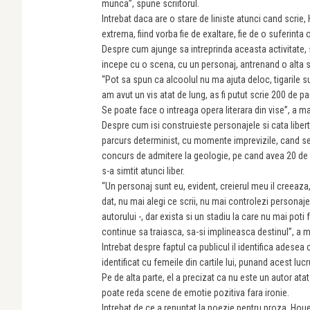
munca”, spune scriitorul.
Intrebat daca are o stare de liniste atunci cand scrie,
extrema, fiind vorba fie de exaltare, fie de o suferinta o
Despre cum ajunge sa intreprinda aceasta activitate, s
incepe cu o scena, cu un personaj, antrenand o alta s
“Pot sa spun ca alcoolul nu ma ajuta deloc, tigarile su
am avut un vis atat de lung, as fi putut scrie 200 de p
Se poate face o intreaga opera literara din vise”, a m
Despre cum isi construieste personajele si cata libert
parcurs determinist, cu momente imprevizile, cand se 
concurs de admitere la geologie, pe cand avea 20 de ani
s-a simtit atunci liber.
“Un personaj sunt eu, evident, creierul meu il creeaza
dat, nu mai alegi ce scrii, nu mai controlezi personajel
autorului -, dar exista si un stadiu la care nu mai poti
continue sa traiasca, sa-si implineasca destinul”, a 
Intrebat despre faptul ca publicul il identifica ades
identificat cu femeile din cartile lui, punand acest lu
Pe de alta parte, el a precizat ca nu este un autor ata
poate reda scene de emotie pozitiva fara ironie.
Intrebat de ce a renuntat la poezie pentru proza, Hou