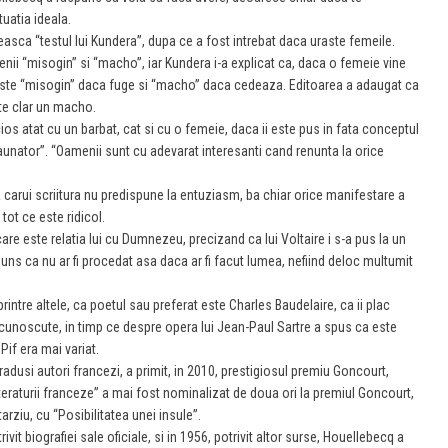
tuatia ideala.
easca “testul lui Kundera”, dupa ce a fost intrebat daca uraste femeile.
enii “misogin” si “macho”, iar Kundera i-a explicat ca, daca o femeie vine
 este “misogin” daca fuge si “macho” daca cedeaza. Editoarea a adaugat ca
ste clar un macho.
os atat cu un barbat, cat si cu o femeie, daca ii este pus in fata conceptul
aunator”. “Oamenii sunt cu adevarat interesanti cand renunta la orice
 a carui scriitura nu predispune la entuziasm, ba chiar orice manifestare a
tot ce este ridicol.
care este relatia lui cu Dumnezeu, precizand ca lui Voltaire i s-a pus la un
ns ca nu ar fi procedat asa daca ar fi facut lumea, nefiind deloc multumit
printre altele, ca poetul sau preferat este Charles Baudelaire, ca ii plac
n cunoscute, in timp ce despre opera lui Jean-Paul Sartre a spus ca este
Pif era mai variat.
radusi autori francezi, a primit, in 2010, prestigiosul premiu Goncourt,
l literaturii franceze” a mai fost nominalizat de doua ori la premiul Goncourt,
arziu, cu “Posibilitatea unei insule”.
vit biografiei sale oficiale, si in 1956, potrivit altor surse, Houellebecq a