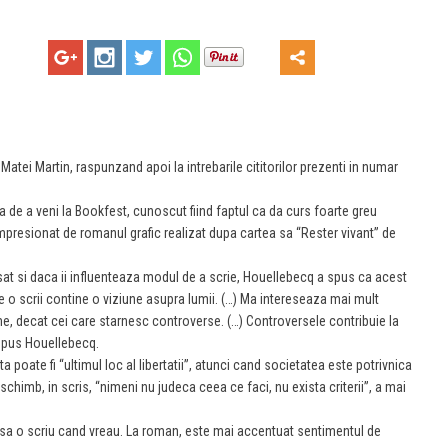
Matei Martin, raspunzand apoi la intrebarile cititorilor prezenti in numar
a de a veni la Bookfest, cunoscut fiind faptul ca da curs foarte greu
t impresionat de romanul grafic realizat dupa cartea sa “Rester vivant” de
sat si daca ii influenteaza modul de a scrie, Houellebecq a spus ca acest
e o scrii contine o viziune asupra lumii. (…) Ma intereseaza mai mult
, decat cei care starnesc controverse. (…) Controversele contribuie la
 spus Houellebecq.
 poate fi “ultimul loc al libertatii”, atunci cand societatea este potrivnica
In schimb, in scris, “nimeni nu judeca ceea ce faci, nu exista criterii”, a mai
t sa o scriu cand vreau. La roman, este mai accentuat sentimentul de