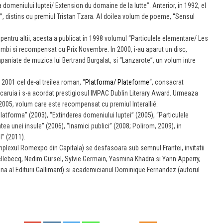
a domeniului luptei/ Extension du domaine de la lutte”. Anterior, in 1992, el
i”, distins cu premiul Tristan Tzara. Al doilea volum de poeme, “Sensul
pentru altii, acesta a publicat in 1998 volumul “Particulele elementare/ Les
limbi si recompensat cu Prix Novembre. In 2000, i-au aparut un disc,
aniate de muzica lui Bertrand Burgalat, si “Lanzarote”, un volum intre
n 2001 cel de-al treilea roman, “
Platforma/ Plateforme
“, consacrat
z caruia i s-a acordat prestigiosul IMPAC Dublin Literary Award. Urmeaza
in 2005, volum care este recompensat cu premiul Interallié.
atforma” (2003), “Extinderea domeniului luptei” (2005), “Particulele
tea unei insule” (2006), “Inamici publici” (2008; Polirom, 2009), in
l” (2011).
mplexul Romexpo din Capitala) se desfasoara sub semnul Frantei, invitatii
ellebecq, Nedim Gürsel, Sylvie Germain, Yasmina Khadra si Yann Apperry,
aina al Editurii Gallimard) si academicianul Dominique Fernandez (autorul