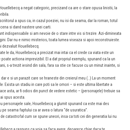
 Houellebecq a negat categoric, precizand ca are o stare opusa linistii, la
ribila.
criitorul a spus ca, in cazul poeziei, nu isi da seama, dar la roman, totul
cena si dand nastere unei carti.
nt indispensabile si am nevoie de o stare intre vis si trezire. Azi-dimineata
agini. Dar nu e nimic misterios, toata lumea viseaza si apoi reconstruieste.
ai dezvaluit Houellebecq.
ate le da, Houellebecq a precizat mai intai ca el crede ca viata este un
poate actiona imprevizibil. El a dat propriul exemplu, spunand ca la un
, s-a trezit iesind din sala, fara sa stie ce facuse cu un minut inainte, si
, dar e si un parazit care se hraneste din creierul meu (…) La un moment
e. Exista un stadiu in care poti sa le omori – si este ultima libertate a
 face asta, ar fi odios din punct de vedere estetic – (personajele) trebuie sa
mai spus acesta.
ea cu personajele sale, Houellebecq a glumit spunand ca este mai des
cru pe seama faptului ca ar avea o latura “de usuratica”.
t de catastrofal cum se spune uneori, insa ca toti cei din generatia lui nu
ellebecq a raspuns ca voia sa faca avere, deoarece chiar daca te