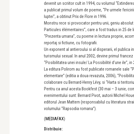
devenit un scriitor cult in 1994, cu volumul “Extindere
a publicat primul volum de poeme, “Pe urmele fericiri
luptei”, a obtinut Prix de Flore in 1996.
Monstru rece si provocator pentru unii, geniu absolut 
Particules élémentaires”, care a fost tradus in 25 de 
“Prezenta umana”, cu poeme in lectura proprie, acomp
reportaj si fictiune, cu fotografii.
Un exponent al antieroului si al disperarii, el publica i
turismului sexual. In anul 2002, devine primul france
“Posibilitatea unei insule/ La Possibilité d’une ile”, 
La editura Polirom au fost publicate romanele sale “Pl
elementare” (editia a doua revazuta, 2006), “Posibilita
colaborare cu Bernard-Henry Lévy, si “Harta si teritoriu
Pentru ca anul acesta Bookfest (30 mai – 3 iunie, co
evenimentului sunt: Bernard Pivot, autorii Michel Hou
editorul Jean Mattern (responsabilul cu literatura str
volumului “Rapsodia romana”).
(
MEDIAFAX
)
Distribuie: