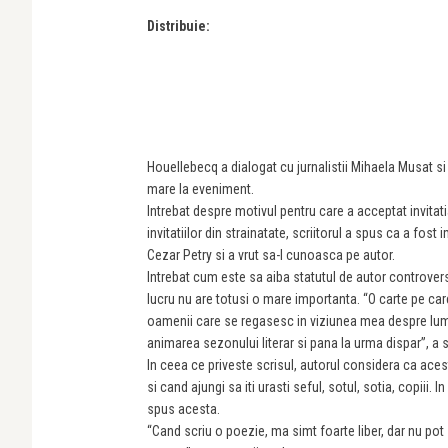
Distribuie:
Houellebecq a dialogat cu jurnalistii Mihaela Musat si 
mare la eveniment.
Intrebat despre motivul pentru care a acceptat invitati
invitatiilor din strainatate, scriitorul a spus ca a fos
Cezar Petry si a vrut sa-l cunoasca pe autor.
Intrebat cum este sa aiba statutul de autor controver
lucru nu are totusi o mare importanta. “O carte pe car
oamenii care se regasesc in viziunea mea despre lume
animarea sezonului literar si pana la urma dispar”, a
In ceea ce priveste scrisul, autorul considera ca acesta
si cand ajungi sa iti urasti seful, sotul, sotia, copiii. 
spus acesta.
“Cand scriu o poezie, ma simt foarte liber, dar nu po