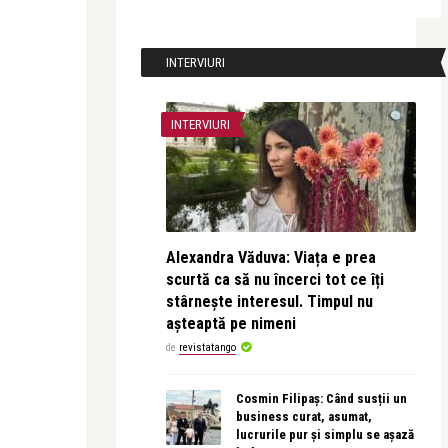
INTERVIURI
INTERVIURI
Alexandra Văduva: Viața e prea
scurtă ca să nu încerci tot ce îți
stârnește interesul. Timpul nu
așteaptă pe nimeni
de
revistatango
Cosmin Filipaș: Când susții un
business curat, asumat,
lucrurile pur și simplu se așază