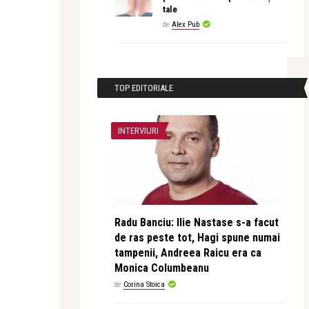
tale
de
Alex Pub
TOP EDITORIALE
INTERVIURI
Radu Banciu: Ilie Nastase s-a facut
de ras peste tot, Hagi spune numai
tampenii, Andreea Raicu era ca
Monica Columbeanu
de
Corina Stoica