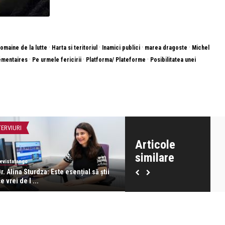
·
·
·
·
omaine de la lutte
Harta si teritoriul
Inamici publici
marea dragoste
Michel
·
·
·
lémentaires
Pe urmele fericirii
Platforma/ Plateforme
Posibilitatea unei
TERVIURI
INTERVIURI
Articole
similare
evistatango
Dara Codescu
r. Alina Sturdza: Este esențial să știi
Neti Sandu – Viața ca sărbăto
e vrei de l ...
“2022 e ...