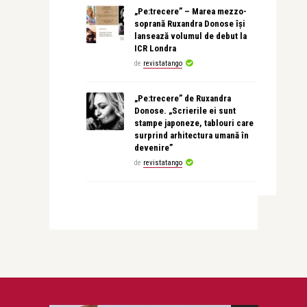
„Pe:trecere” – Marea mezzo-
soprană Ruxandra Donose își
lansează volumul de debut la
ICR Londra
de
revistatango
„Pe:trecere” de Ruxandra
Donose. „Scrierile ei sunt
stampe japoneze, tablouri care
surprind arhitectura umană în
devenire”
de
revistatango