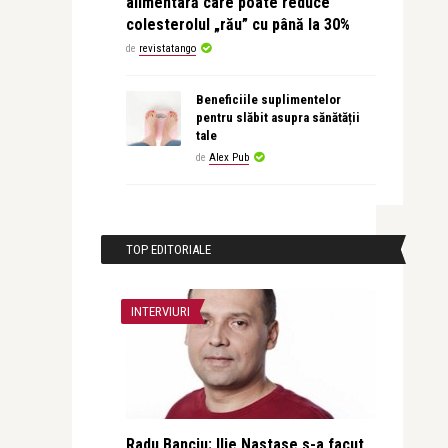
alimentară care poate reduce
colesterolul „rău” cu până la 30%
de
revistatango
Beneficiile suplimentelor
pentru slăbit asupra sănătății
tale
de
Alex Pub
TOP EDITORIALE
INTERVIURI
Radu Banciu: Ilie Nastase s-a facut