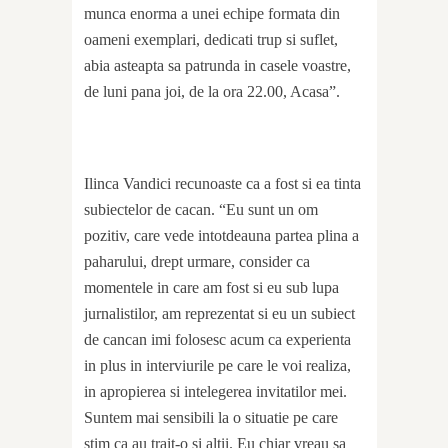
munca enorma a unei echipe formata din
oameni exemplari, dedicati trup si suflet,
abia asteapta sa patrunda in casele voastre,
de luni pana joi, de la ora 22.00, Acasa”.
Ilinca Vandici recunoaste ca a fost si ea tinta
subiectelor de cacan. “Eu sunt un om
pozitiv, care vede intotdeauna partea plina a
paharului, drept urmare, consider ca
momentele in care am fost si eu sub lupa
jurnalistilor, am reprezentat si eu un subiect
de cancan imi folosesc acum ca experienta
in plus in interviurile pe care le voi realiza,
in apropierea si intelegerea invitatilor mei.
Suntem mai sensibili la o situatie pe care
stim ca au trait-o si altii. Eu chiar vreau sa