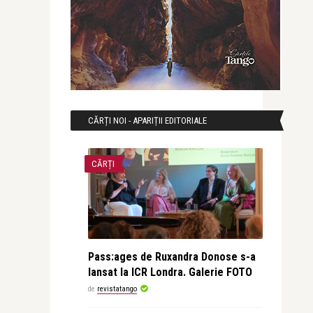
CĂRȚI NOI - APARIȚII EDITORIALE
CĂRȚI
Pass:ages de Ruxandra Donose s-a
lansat la ICR Londra. Galerie FOTO
de
revistatango