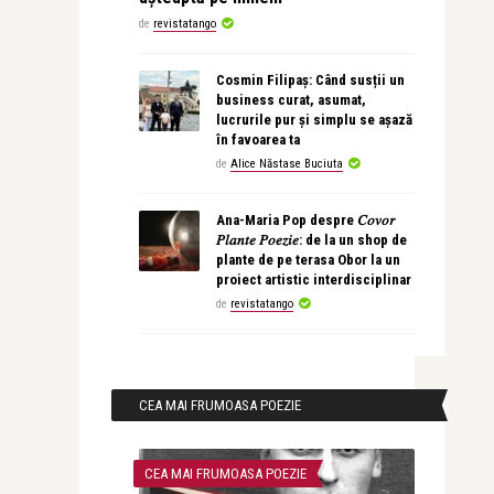
de
revistatango
Cosmin Filipaș: Când susții un
business curat, asumat,
lucrurile pur și simplu se așază
în favoarea ta
de
Alice Năstase Buciuta
Ana-Maria Pop despre 𝐶𝑜𝑣𝑜𝑟
𝑃𝑙𝑎𝑛𝑡𝑒 𝑃𝑜𝑒𝑧𝑖𝑒: de la un shop de
plante de pe terasa Obor la un
proiect artistic interdisciplinar
de
revistatango
CEA MAI FRUMOASA POEZIE
CEA MAI FRUMOASA POEZIE