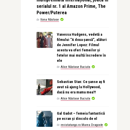
serialul nr. 1 al Amazon Prime, The
Power/Puterea
de
Ilona Năstase
Vanessa Hudgens, vedetă a
filmului “A doua șansă”, alături
de Jennifer Lopez: Filmul
acesta va oferi femeilor și
fetelor mai multă încredere în
ele
de
Alice Năstase Buciuta
Sebastian Stan: Ce șanse aș fi
avut să ajung la Hollywood,
dacă nu era mama mea?!
de
Alice Năstase Buciuta
Gal Gadot – femeia fantastică
pe ecran și dincolo de el
de
revistatango.ro Marea Dragoste