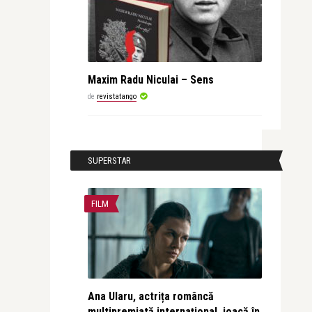
Maxim Radu Niculai – Sens
de
revistatango
SUPERSTAR
FILM
Ana Ularu, actrița româncă
multipremiată internațional, joacă în