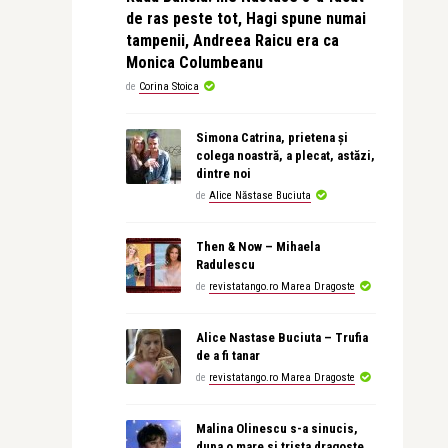
de ras peste tot, Hagi spune numai
tampenii, Andreea Raicu era ca
Monica Columbeanu
de
Corina Stoica
Simona Catrina, prietena și
colega noastră, a plecat, astăzi,
dintre noi
de
Alice Năstase Buciuta
Then & Now – Mihaela
Radulescu
de
revistatango.ro Marea Dragoste
Alice Nastase Buciuta – Trufia
de a fi tanar
de
revistatango.ro Marea Dragoste
Malina Olinescu s-a sinucis,
dupa o mare si trista dragoste