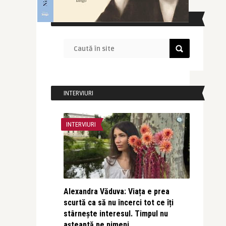
CAUTĂ ÎN SITE
INTERVIURI
INTERVIURI
Alexandra Văduva: Viața e prea
scurtă ca să nu încerci tot ce îți
stârnește interesul. Timpul nu
așteaptă pe nimeni