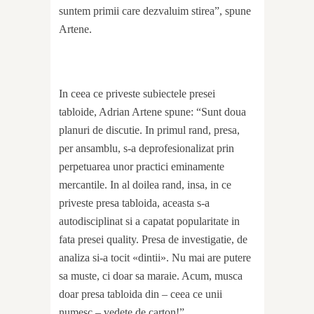
suntem primii care dezvaluim stirea”, spune
Artene.
In ceea ce priveste subiectele presei
tabloide, Adrian Artene spune: “Sunt doua
planuri de discutie. In primul rand, presa,
per ansamblu, s-a deprofesionalizat prin
perpetuarea unor practici eminamente
mercantile. In al doilea rand, insa, in ce
priveste presa tabloida, aceasta s-a
autodisciplinat si a capatat popularitate in
fata presei quality. Presa de investigatie, de
analiza si-a tocit «dintii». Nu mai are putere
sa muste, ci doar sa maraie. Acum, musca
doar presa tabloida din – ceea ce unii
numesc – vedete de carton!”.