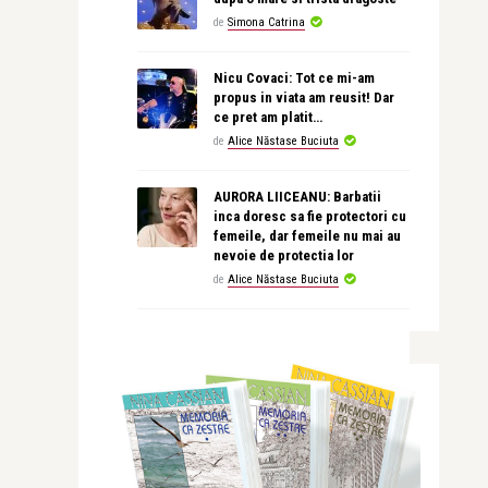
de
Simona Catrina
Nicu Covaci: Tot ce mi-am
propus in viata am reusit! Dar
ce pret am platit…
de
Alice Năstase Buciuta
AURORA LIICEANU: Barbatii
inca doresc sa fie protectori cu
femeile, dar femeile nu mai au
nevoie de protectia lor
de
Alice Năstase Buciuta