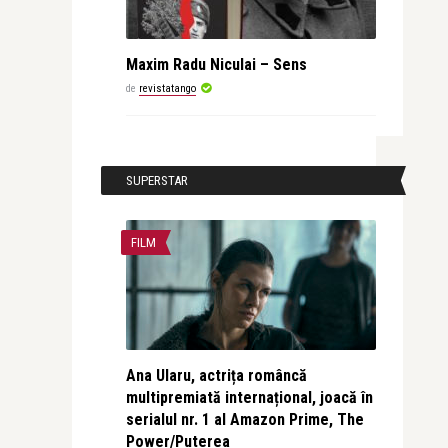
Maxim Radu Niculai – Sens
de
revistatango
SUPERSTAR
FILM
Ana Ularu, actrița româncă
multipremiată internațional, joacă în
serialul nr. 1 al Amazon Prime, The
Power/Puterea