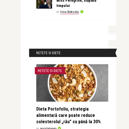
Miss Peregrine, stăpâna
timpului
de
Irina Botezatu
RETETE SI DIETE
RETETE SI DIETE
Dieta Portofoliu, strategia
alimentară care poate reduce
colesterolul „rău” cu până la 30%
de
revistatango