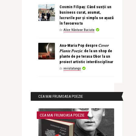
Cosmin Filipaș: Când susții un
business curat, asumat,
lucrurile pur și simplu se așază
în favoarea ta
de
Alice Năstase Buciuta
Ana-Maria Pop despre 𝐶𝑜𝑣𝑜𝑟
𝑃𝑙𝑎𝑛𝑡𝑒 𝑃𝑜𝑒𝑧𝑖𝑒: de la un shop de
plante de pe terasa Obor la un
proiect artistic interdisciplinar
de
revistatango
CEA MAI FRUMOASA POEZIE
CEA MAI FRUMOASA POEZIE