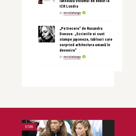
lansează volumul de debut la
ICR Londra
de
revistatango
„Pe:trecere” de Ruxandra
Donose. „Scrierile ei sunt
stampe japoneze, tablouri care
surprind arhitectura umană în
devenire”
de
revistatango
STIRI
STIRI