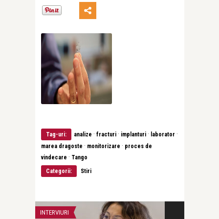
·
·
·
·
Tag-uri:
analize
fracturi
implanturi
laborator
·
·
marea dragoste
monitorizare
proces de
·
vindecare
Tango
Categorii:
Stiri
INTERVIURI
INTERVIURI