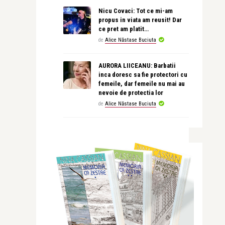
Nicu Covaci: Tot ce mi-am
propus in viata am reusit! Dar
ce pret am platit…
de
Alice Năstase Buciuta
AURORA LIICEANU: Barbatii
inca doresc sa fie protectori cu
femeile, dar femeile nu mai au
nevoie de protectia lor
de
Alice Năstase Buciuta