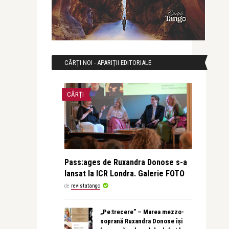
CĂRȚI NOI - APARIȚII EDITORIALE
CĂRȚI
Pass:ages de Ruxandra Donose s-a
lansat la ICR Londra. Galerie FOTO
de
revistatango
„Pe:trecere” – Marea mezzo-
soprană Ruxandra Donose își