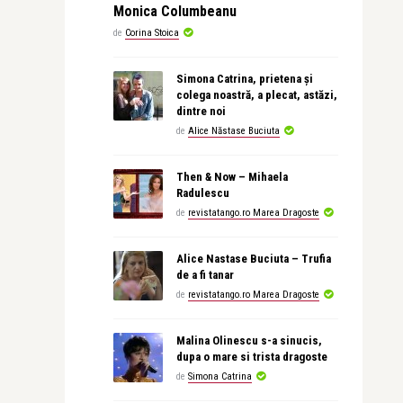
Monica Columbeanu
de
Corina Stoica
Simona Catrina, prietena și
colega noastră, a plecat, astăzi,
dintre noi
de
Alice Năstase Buciuta
Then & Now – Mihaela
Radulescu
de
revistatango.ro Marea Dragoste
Alice Nastase Buciuta – Trufia
de a fi tanar
de
revistatango.ro Marea Dragoste
Malina Olinescu s-a sinucis,
dupa o mare si trista dragoste
de
Simona Catrina