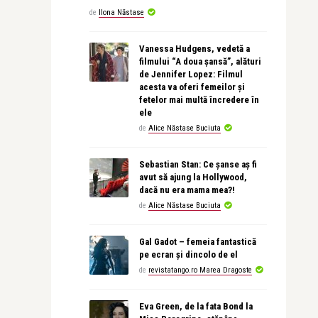
de
Ilona Năstase
Vanessa Hudgens, vedetă a
filmului “A doua șansă”, alături
de Jennifer Lopez: Filmul
acesta va oferi femeilor și
fetelor mai multă încredere în
ele
de
Alice Năstase Buciuta
Sebastian Stan: Ce șanse aș fi
avut să ajung la Hollywood,
dacă nu era mama mea?!
de
Alice Năstase Buciuta
Gal Gadot – femeia fantastică
pe ecran și dincolo de el
de
revistatango.ro Marea Dragoste
Eva Green, de la fata Bond la