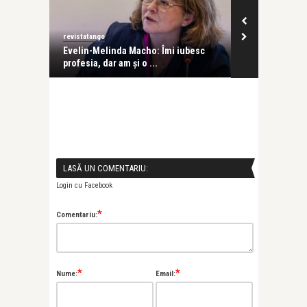
revistatango
Alice Năstase B
Evelin-Melinda Macho: Îmi iubesc
Mihaela Rădul
profesia, dar am și o ...
venit exact câ
LASĂ UN COMENTARIU:
Login cu Facebook
*
Comentariu:
*
*
Nume:
Email: