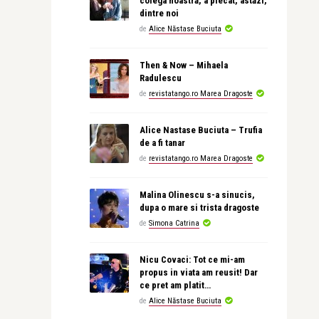
colega noastră, a plecat, astăzi,
dintre noi
de
Alice Năstase Buciuta
Then & Now – Mihaela
Radulescu
de
revistatango.ro Marea Dragoste
Alice Nastase Buciuta – Trufia
de a fi tanar
de
revistatango.ro Marea Dragoste
Malina Olinescu s-a sinucis,
dupa o mare si trista dragoste
de
Simona Catrina
Nicu Covaci: Tot ce mi-am
propus in viata am reusit! Dar
ce pret am platit…
de
Alice Năstase Buciuta