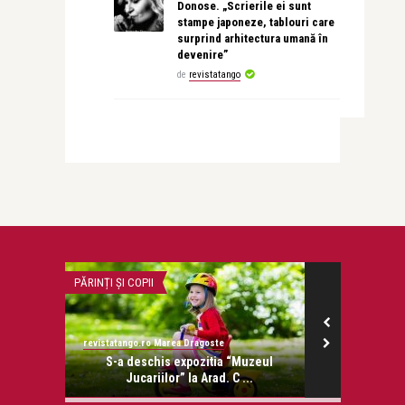
Donose. „Scrierile ei sunt
stampe japoneze, tablouri care
surprind arhitectura umană în
devenire”
de
revistatango
PĂRINȚI ȘI COPII
CEA MAI FRUMOA
revistatango.ro Marea Dragoste
revistatango.ro
onose.
S-a deschis expozitia “Muzeul
Adrian Pa
Jucariilor” la Arad. C ...