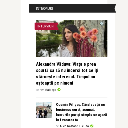
INTERVIURI
INTERVIURI
Alexandra Văduva: Viața e prea
scurtă ca să nu încerci tot ce îți
stârnește interesul. Timpul nu
așteaptă pe nimeni
de
revistatango
Cosmin Filipaș: Când susții un
business curat, asumat,
lucrurile pur și simplu se așază
în favoarea ta
de
Alice Năstase Buciuta