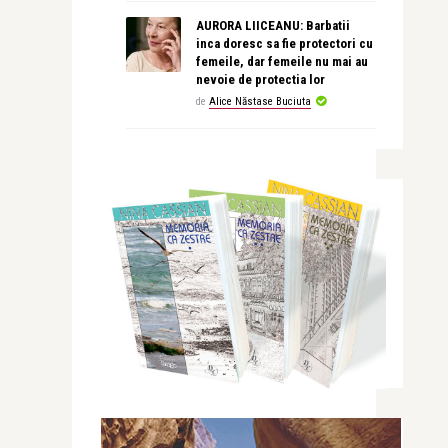
AURORA LIICEANU: Barbatii
inca doresc sa fie protectori cu
femeile, dar femeile nu mai au
nevoie de protectia lor
de
Alice Năstase Buciuta