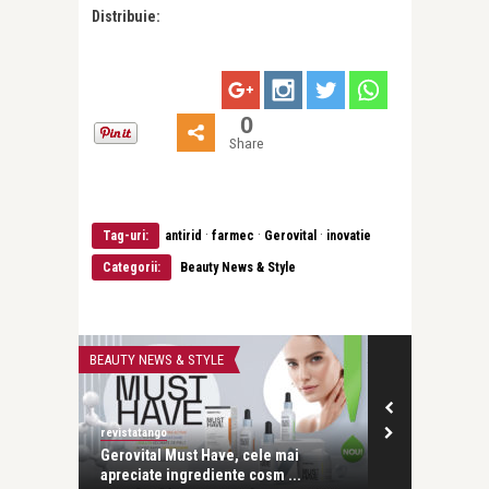
Distribuie:
0
Share
·
·
·
Tag-uri:
antirid
farmec
Gerovital
inovatie
Categorii:
Beauty News & Style
BEAUTY NEWS & STYLE
MAKE IT SIMPLE
revistatango
revistatango
tor
Gerovital Must Have, cele mai
Huawei depășe
apreciate ingrediente cosm ...
cu HUAWEI Ma