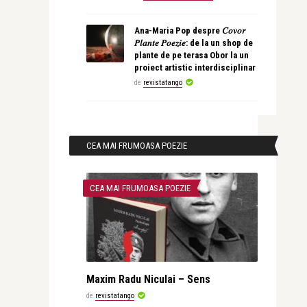
Ana-Maria Pop despre 𝐶𝑜𝑣𝑜𝑟
𝑃𝑙𝑎𝑛𝑡𝑒 𝑃𝑜𝑒𝑧𝑖𝑒: de la un shop de
plante de pe terasa Obor la un
proiect artistic interdisciplinar
de
revistatango
CEA MAI FRUMOASA POEZIE
CEA MAI FRUMOASA POEZIE
Maxim Radu Niculai – Sens
de
revistatango