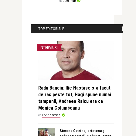
de
Alex Pub
TOP EDITORIALE
INTERVIURI
Radu Banciu: Ilie Nastase s-a facut
de ras peste tot, Hagi spune numai
tampenii, Andreea Raicu era ca
Monica Columbeanu
de
Corina Stoica
Simona Catrina, prietena și