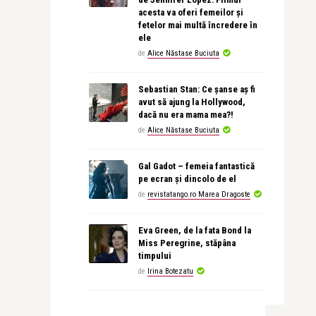
acesta va oferi femeilor și
fetelor mai multă încredere în
ele
de
Alice Năstase Buciuta
Sebastian Stan: Ce șanse aș fi
avut să ajung la Hollywood,
dacă nu era mama mea?!
de
Alice Năstase Buciuta
Gal Gadot – femeia fantastică
pe ecran și dincolo de el
de
revistatango.ro Marea Dragoste
Eva Green, de la fata Bond la
Miss Peregrine, stăpâna
timpului
de
Irina Botezatu