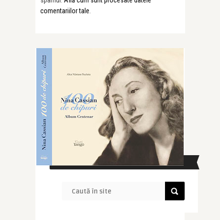
spamul.
Află cum sunt procesate datele
comentariilor tale
.
CAUTĂ ÎN SITE