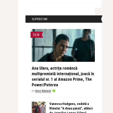
SUPERSTAR
FILM
Ana Ularu, actrița româncă
multipremiată internațional, joacă în
serialul nr. 1 al Amazon Prime, The
Power/Puterea
de
Ilona Năstase
Vanessa Hudgens, vedetă a
filmului “A doua șansă”, alături
de Jennifer Lopez: Filmul