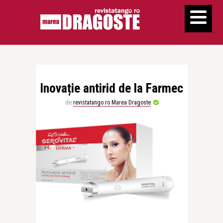
Inovație antirid de la Farmec
de
revistatango.ro Marea Dragoste