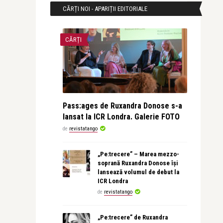
CĂRȚI NOI - APARIȚII EDITORIALE
CĂRȚI
Pass:ages de Ruxandra Donose s-a
lansat la ICR Londra. Galerie FOTO
de
revistatango
„Pe:trecere” – Marea mezzo-
soprană Ruxandra Donose își
lansează volumul de debut la
ICR Londra
de
revistatango
„Pe:trecere” de Ruxandra