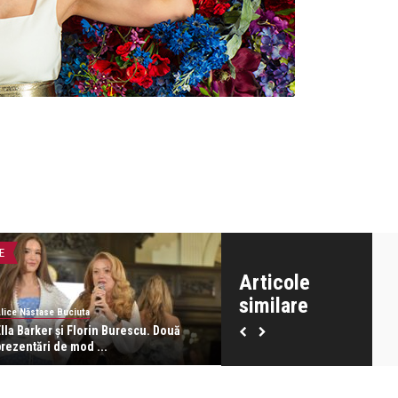
E
LIFE
Articole
similare
lice Năstase Buciuta
Alice Năstase Buciuta
lla Barker și Florin Burescu. Două
Sarmizegetusa by Liza Panait
prezentări de mod ...
grandioasă istor ...