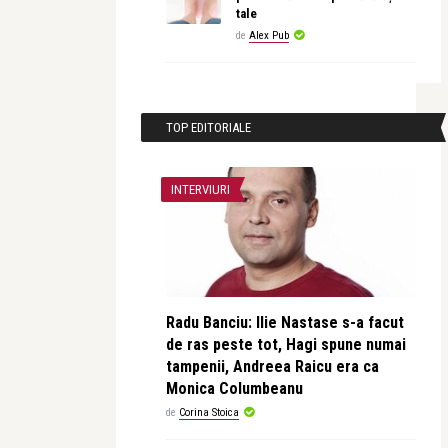
tale
de
Alex Pub
TOP EDITORIALE
INTERVIURI
Radu Banciu: Ilie Nastase s-a facut
de ras peste tot, Hagi spune numai
tampenii, Andreea Raicu era ca
Monica Columbeanu
de
Corina Stoica