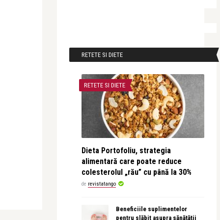
RETETE SI DIETE
RETETE SI DIETE
Dieta Portofoliu, strategia
alimentară care poate reduce
colesterolul „rău” cu până la 30%
de
revistatango
Beneficiile suplimentelor
pentru slăbit asupra sănătății