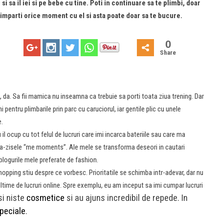
i sa il iei si pe bebe cu tine. Poti in continuare sa te plimbi, doar
a imparti orice moment cu el si asta poate doar sa te bucure.
0
Share
, da. Sa fii mamica nu inseamna ca trebuie sa porti toata ziua trening. Dar
i pentru plimbarile prin parc cu caruciorul, iar gentile plic cu unele
e.
u il ocup cu tot felul de lucruri care imi incarca bateriile sau care ma
sa-zisele “me moments”. Ale mele se transforma deseori in cautari
 blogurile mele preferate de fashion.
opping stiu despre ce vorbesc. Prioritatile se schimba intr-adevar, dar nu
ltime de lucruri online. Spre exemplu, eu am inceput sa imi cumpar lucruri
i niste
cosmetice
si au ajuns incredibil de repede. In
speciale
.