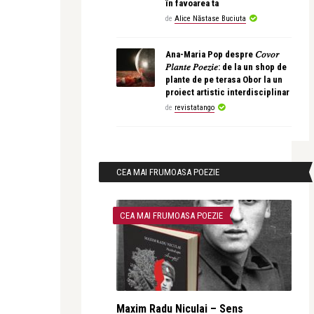
în favoarea ta
de
Alice Năstase Buciuta
Ana-Maria Pop despre 𝐶𝑜𝑣𝑜𝑟
𝑃𝑙𝑎𝑛𝑡𝑒 𝑃𝑜𝑒𝑧𝑖𝑒: de la un shop de
plante de pe terasa Obor la un
proiect artistic interdisciplinar
de
revistatango
CEA MAI FRUMOASA POEZIE
CEA MAI FRUMOASA POEZIE
Maxim Radu Niculai – Sens