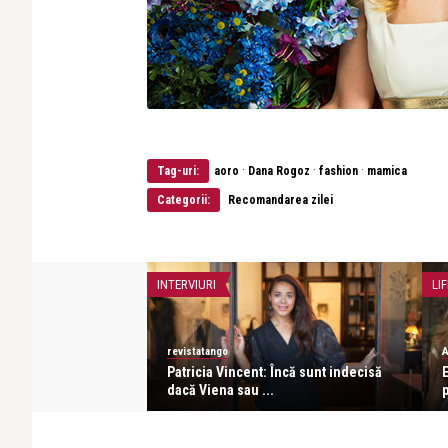
·
·
·
Tag-uri:
aoro
Dana Rogoz
fashion
mamica
Categorii:
Recomandarea zilei
INTERVIURI
LIF
revistatango
A
 o poveste. Fiecare
Patricia Vincent: Încă sunt indecisă
E
dacă Viena sau ...