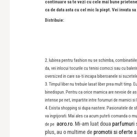
continuare sa te vezi cu cele mai bune prietene s
ca de data asta cu cel mic la piept. Vei invata s
Distribuie:
2. Iubirea pentru fashion nu se schimba, combinatiile
da, vei inlocui tocurile cu tenisi comozi sau cu balerin
oversized in care sa-ti incapa biberoanele si suzetel
3. Timpul liber nu trebuie lasat liber prea mult timp. E
binedispun. Pentru ca orice mamica are nevoie de a
intense pe net, impartite intre forumuri de mamici si
4. Exista shopping si dupa nastere. Pasionatele de sh
va ingrijorati. Mai ales ca acum puteti comanda o mu
aoro.ro
. Mi-am luat doua
parfumuri
s
de pe
plus, au o multime de
promotii si oferte 