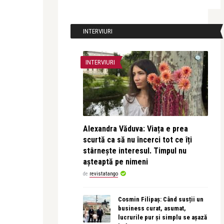
INTERVIURI
INTERVIURI
Alexandra Văduva: Viața e prea
scurtă ca să nu încerci tot ce îți
stârnește interesul. Timpul nu
așteaptă pe nimeni
de
revistatango
Cosmin Filipaș: Când susții un
business curat, asumat,
lucrurile pur și simplu se așază