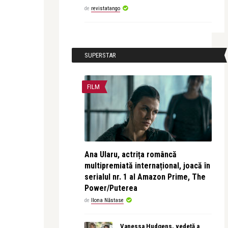
de
revistatango
SUPERSTAR
FILM
Ana Ularu, actrița româncă
multipremiată internațional, joacă în
serialul nr. 1 al Amazon Prime, The
Power/Puterea
de
Ilona Năstase
Vanessa Hudgens, vedetă a