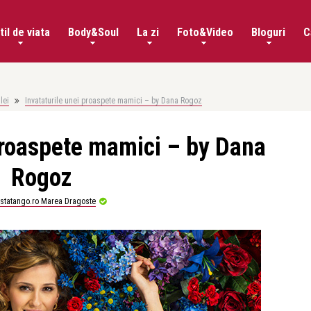
til de viata
Body&Soul
La zi
Foto&Video
Bloguri
C
lei
Invataturile unei proaspete mamici – by Dana Rogoz
 proaspete mamici – by Dana
Rogoz
istatango.ro Marea Dragoste