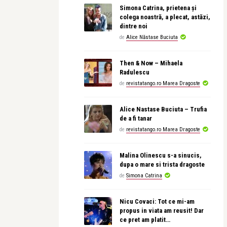
Simona Catrina, prietena și
colega noastră, a plecat, astăzi,
dintre noi
de
Alice Năstase Buciuta
Then & Now – Mihaela
Radulescu
de
revistatango.ro Marea Dragoste
Alice Nastase Buciuta – Trufia
de a fi tanar
de
revistatango.ro Marea Dragoste
Malina Olinescu s-a sinucis,
dupa o mare si trista dragoste
de
Simona Catrina
Nicu Covaci: Tot ce mi-am
propus in viata am reusit! Dar
ce pret am platit…