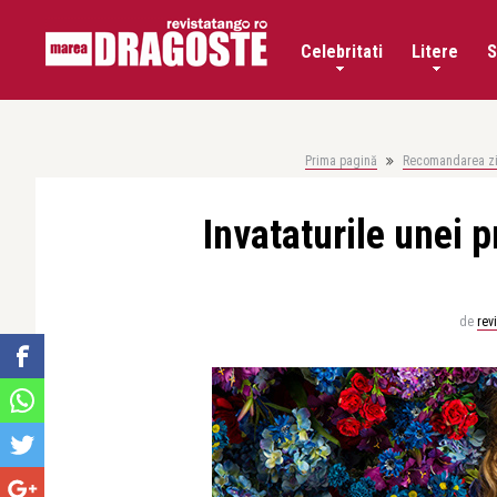
Celebritati
Litere
S
Prima pagină
Recomandarea zi
Invataturile unei
de
rev