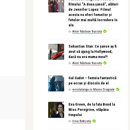
filmului “A doua șansă”, alături
de Jennifer Lopez: Filmul
acesta va oferi femeilor și
fetelor mai multă încredere în
ele
de
Alice Năstase Buciuta
Sebastian Stan: Ce șanse aș fi
avut să ajung la Hollywood,
dacă nu era mama mea?!
de
Alice Năstase Buciuta
Gal Gadot – femeia fantastică
LIFE
ADVERT
pe ecran și dincolo de el
de
revistatango.ro Marea Dragoste
Alice Năstase Buciuta
Alex Pub
Eva Green, de la fata Bond la
 – O
Doruri românești, rochii splendide,
Ce rochie al
Miss Peregrine, stăpâna
muzică desăvâr� ...
aceasta în cal
timpului
de
Irina Botezatu