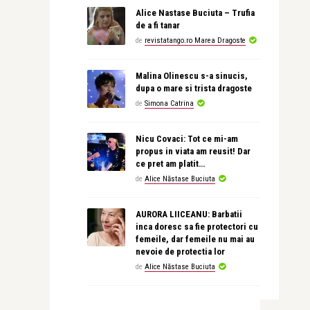
Alice Nastase Buciuta – Trufia
de a fi tanar
de
revistatango.ro Marea Dragoste
Malina Olinescu s-a sinucis,
dupa o mare si trista dragoste
de
Simona Catrina
Nicu Covaci: Tot ce mi-am
propus in viata am reusit! Dar
ce pret am platit…
de
Alice Năstase Buciuta
AURORA LIICEANU: Barbatii
inca doresc sa fie protectori cu
femeile, dar femeile nu mai au
nevoie de protectia lor
de
Alice Năstase Buciuta