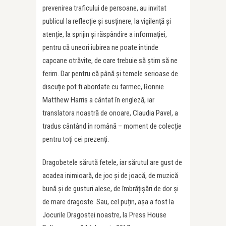
prevenirea traficului de persoane, au invitat
publicul la reflecție și susținere, la vigilență și
atenție, la sprijin și răspândire a informației,
pentru că uneori iubirea ne poate întinde
capcane otrăvite, de care trebuie să știm să ne
ferim. Dar pentru că până și temele serioase de
discuție pot fi abordate cu farmec, Ronnie
Matthew Harris a cântat în engleză, iar
translatora noastră de onoare, Claudia Pavel, a
tradus cântând în română – moment de colecție
pentru toți cei prezenți.
Dragobetele sărută fetele, iar sărutul are gust de
acadea inimioară, de joc și de joacă, de muzică
bună și de gusturi alese, de îmbrățișări de dor și
de mare dragoste. Sau, cel puțin, așa a fost la
Jocurile Dragostei noastre, la Press House