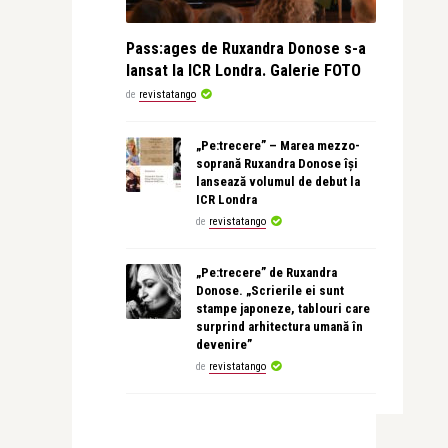
Pass:ages de Ruxandra Donose s-a
lansat la ICR Londra. Galerie FOTO
de
revistatango
„Pe:trecere” – Marea mezzo-
soprană Ruxandra Donose își
lansează volumul de debut la
ICR Londra
de
revistatango
„Pe:trecere” de Ruxandra
Donose. „Scrierile ei sunt
stampe japoneze, tablouri care
surprind arhitectura umană în
devenire”
de
revistatango