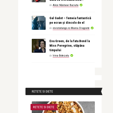
de
Alice Năstase Buciuta
Gal Gadot – femeia fantastică
pe ecran și dincolo de el
de
revistatango.ro Marea Dragoste
Eva Green, de la fata Bond la
Miss Peregrine, stăpâna
timpului
de
Irina Botezatu
RETETE SI DIETE
RETETE SI DIETE