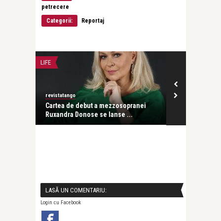
petrecere
Categorii:
Reportaj
LIFE
CĂRȚI
revistatango
revistatango
cipat la
Cartea de debut a mezzosopranei
„Pe:trecere”
Ruxandra Donose se lanse ...
„Scrierile ei .
LASĂ UN COMENTARIU:
Login cu Facebook