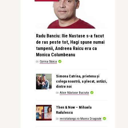
Radu Banciu: Ilie Nastase s-a facut
de ras peste tot, Hagi spune numai
tampenii, Andreea Raicu era ca
Monica Columbeanu
de
Corina Stoica
Simona Catrina, prietena și
colega noastră, a plecat, astăzi,
dintre noi
de
Alice Năstase Buciuta
Then & Now – Mihaela
Radulescu
de
revistatango.ro Marea Dragoste