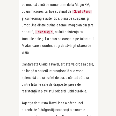
cu muzică plină de romantism de la Magic FM,
cu un microrecital live susținut de
Claudia Pavel
și cu neomagie autentică, plină de suspans și
umor. Una dintre puținele femei magician din țara
noastră,
, a uluit asistența cu
Tania Magic
trucurile sale și l-a adus ca oaspete pe talentatul
Mydas care a continuat și desăvârșit starea de
vrajă.
Cântăreața Claudia Pavel, artistă valoroasă care,
pe lângă o carieră internațională și o voce
splendidă are și suflet de aur, a cântat câteva
dintre hiturile sale de dragoste, piese de
rezistență în playlistul oricărei iubiri durabile.
Agenția de turism Travel Idea a oferit unei
perechi de îndrăgostiți norocoși o excursie