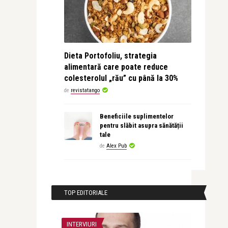
Dieta Portofoliu, strategia
alimentară care poate reduce
colesterolul „rău” cu până la 30%
de
revistatango
Beneficiile suplimentelor
pentru slăbit asupra sănătății
tale
de
Alex Pub
TOP EDITORIALE
INTERVIURI