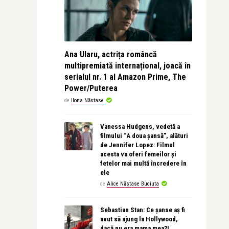
Ana Ularu, actrița româncă
multipremiată internațional, joacă în
serialul nr. 1 al Amazon Prime, The
Power/Puterea
de
Ilona Năstase
Vanessa Hudgens, vedetă a
filmului “A doua șansă”, alături
de Jennifer Lopez: Filmul
acesta va oferi femeilor și
fetelor mai multă încredere în
ele
de
Alice Năstase Buciuta
Sebastian Stan: Ce șanse aș fi
avut să ajung la Hollywood,
dacă nu era mama mea?!