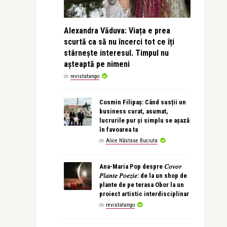
Alexandra Văduva: Viața e prea
scurtă ca să nu încerci tot ce îți
stârnește interesul. Timpul nu
așteaptă pe nimeni
de
revistatango
Cosmin Filipaș: Când susții un
business curat, asumat,
lucrurile pur și simplu se așază
în favoarea ta
de
Alice Năstase Buciuta
Ana-Maria Pop despre 𝐶𝑜𝑣𝑜𝑟
𝑃𝑙𝑎𝑛𝑡𝑒 𝑃𝑜𝑒𝑧𝑖𝑒: de la un shop de
plante de pe terasa Obor la un
proiect artistic interdisciplinar
de
revistatango