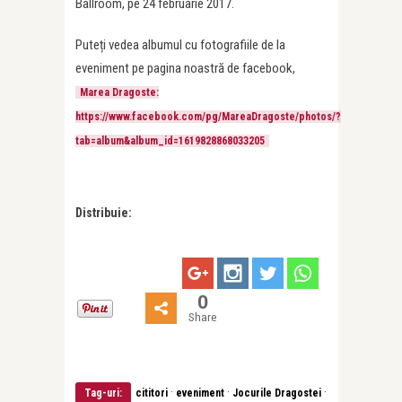
Ballroom, pe 24 februarie 2017.
Puteți vedea albumul cu fotografiile de la
eveniment pe pagina noastră de facebook,
Marea Dragoste:
https://www.facebook.com/pg/MareaDragoste/photos/?
tab=album&album_id=1619828868033205
Distribuie:
0
Share
·
·
·
Tag-uri:
cititori
eveniment
Jocurile Dragostei