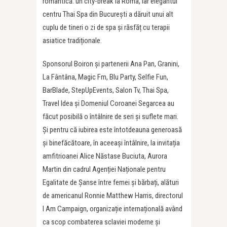
romantică: un city-break la Roma, iar elegantul
centru Thai Spa din București a dăruit unui alt
cuplu de tineri o zi de spa și răsfăț cu terapii
asiatice tradiționale.
Sponsorul Boiron și partenerii Ana Pan, Granini,
La Fântâna, Magic Fm, Blu Party, Selfie Fun,
BarBlade, StepUpEvents, Salon Tv, Thai Spa,
Travel Idea și Domeniul Coroanei Segarcea au
făcut posibilă o întâlnire de seri și suflete mari.
Și pentru că iubirea este întotdeauna generoasă
și binefăcătoare, în aceeași întâlnire, la invitația
amfitrioanei Alice Năstase Buciuta, Aurora
Martin din cadrul Agenției Naționale pentru
Egalitate de Șanse între femei și bărbați, alături
de americanul Ronnie Matthew Harris, directorul
I Am Campaign, organizație internațională având
ca scop combaterea sclaviei moderne și