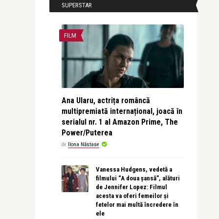
SUPERSTAR
FILM
Ana Ularu, actrița româncă
multipremiată internațional, joacă în
serialul nr. 1 al Amazon Prime, The
Power/Puterea
de
Ilona Năstase
Vanessa Hudgens, vedetă a
filmului “A doua șansă”, alături
de Jennifer Lopez: Filmul
acesta va oferi femeilor și
fetelor mai multă încredere în
ele