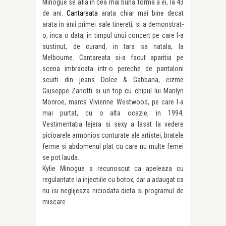
Minogue se afla in cea mai buna forma a ei, la 43
de ani.
Cantareata
arata chiar mai bine decat
arata in anii primei sale tinereti, si a demonstrat-
o, inca o data, in timpul unui concert pe care l-a
sustinut, de curand, in tara sa natala, la
Melbourne. Cantareata si-a facut aparitia pe
scena imbracata intr-o pereche de pantaloni
scurti din jeans Dolce & Gabbana, cizme
Giuseppe Zanotti si un top cu chipul lui Marilyn
Monroe, marca Vivienne Westwood, pe care l-a
mai purtat, cu o alta ocazie, in 1994.
Vestimentatia lejera si sexy a lasat la vedere
picioarele armonios conturate ale artistei, bratele
ferme si abdomenul plat cu care nu multe femei
se pot lauda.
Kylie Minogue a recunoscut ca apeleaza cu
regularitate la injectiile cu botox, dar a adaugat ca
nu isi neglijeaza niciodata dieta si programul de
miscare.