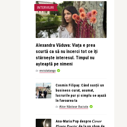
INTERVIURI
Alexandra Văduva: Viața e prea
scurtă ca să nu încerci tot ce îți
stârnește interesul. Timpul nu
așteaptă pe nimeni
de
revistatango
Cosmin Filipaș: Când susții un
business curat, asumat,
lucrurile pur și simplu se așază
în favoarea ta
de
Alice Năstase Buciuta
Ana-Maria Pop despre 𝐶𝑜𝑣𝑜𝑟
𝑃𝑙𝑎𝑛𝑡𝑒 𝑃𝑜𝑒𝑧𝑖𝑒: de la un shop de