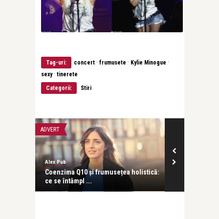
·
·
·
Tag-uri:
concert
frumusete
Kylie Minogue
·
sexy
tinerete
Categorii:
Stiri
ADVERT
CONCERTE & SP
Alex Pub
revistatango
ă seară
Coenzima Q10 și frumusețea holistică:
Concursul In
ce se întâmpl ...
Enescu 2026 d