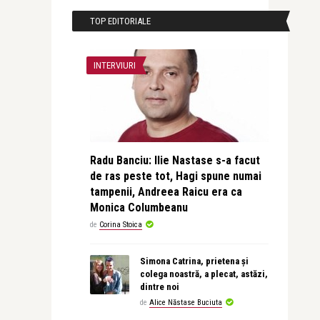
TOP EDITORIALE
INTERVIURI
Radu Banciu: Ilie Nastase s-a facut
de ras peste tot, Hagi spune numai
tampenii, Andreea Raicu era ca
Monica Columbeanu
de
Corina Stoica
Simona Catrina, prietena și
colega noastră, a plecat, astăzi,
dintre noi
de
Alice Năstase Buciuta