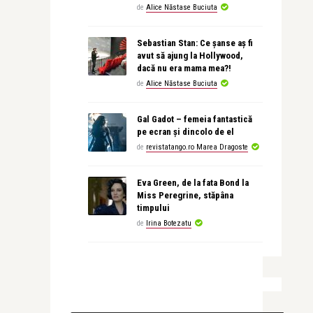
de
Alice Năstase Buciuta
Sebastian Stan: Ce șanse aș fi
avut să ajung la Hollywood,
dacă nu era mama mea?!
de
Alice Năstase Buciuta
Gal Gadot – femeia fantastică
pe ecran și dincolo de el
de
revistatango.ro Marea Dragoste
Eva Green, de la fata Bond la
Miss Peregrine, stăpâna
timpului
de
Irina Botezatu