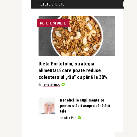
RETETE SI DIETE
RETETE SI DIETE
Dieta Portofoliu, strategia
alimentară care poate reduce
colesterolul „rău” cu până la 30%
de
revistatango
Beneficiile suplimentelor
pentru slăbit asupra sănătății
tale
de
Alex Pub