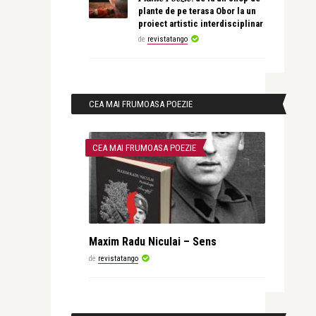
plante de pe terasa Obor la un
proiect artistic interdisciplinar
de
revistatango
CEA MAI FRUMOASA POEZIE
CEA MAI FRUMOASA POEZIE
Maxim Radu Niculai – Sens
de
revistatango