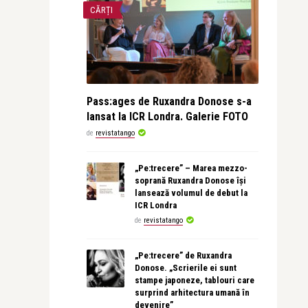
CĂRȚI
Pass:ages de Ruxandra Donose s-a
lansat la ICR Londra. Galerie FOTO
de
revistatango
„Pe:trecere” – Marea mezzo-
soprană Ruxandra Donose își
lansează volumul de debut la
ICR Londra
de
revistatango
„Pe:trecere” de Ruxandra
Donose. „Scrierile ei sunt
stampe japoneze, tablouri care
surprind arhitectura umană în
devenire”