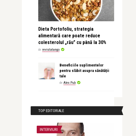
Dieta Portofoliu, strategia
alimentară care poate reduce
colesterolul „rău” cu până la 30%
de
revistatango
Beneficiile suplimentelor
pentru slăbit asupra sănătății
tale
de
Alex Pub
TOP EDITORIALE
INTERVIURI