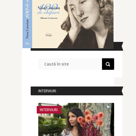
CAUTĂ ÎN SITE
INTERVIURI
INTERVIURI