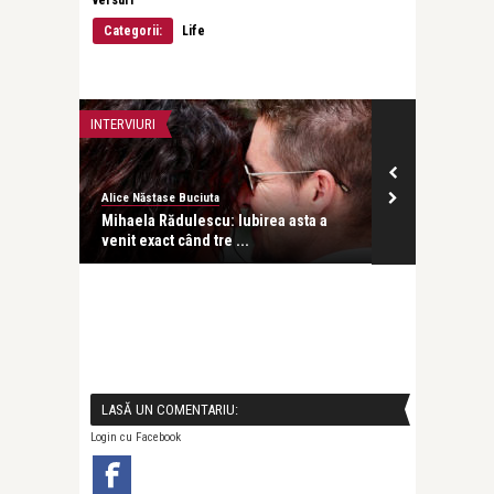
Categorii:
Life
INTERVIURI
INTERVIURI
Alice Năstase Buciuta
revistatango
besc
Mihaela Rădulescu: Iubirea asta a
Dr. Alina Stur
venit exact când tre ...
ce vrei de l ..
LASĂ UN COMENTARIU:
Login cu Facebook