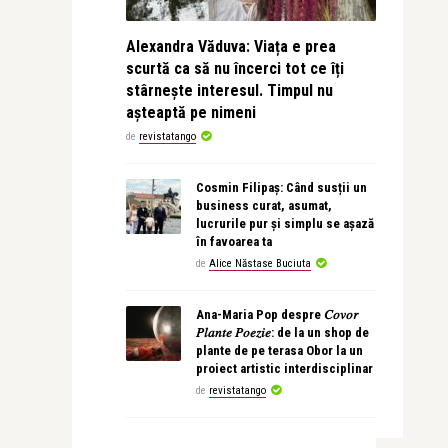
Alexandra Văduva: Viața e prea
scurtă ca să nu încerci tot ce îți
stârnește interesul. Timpul nu
așteaptă pe nimeni
de
revistatango
Cosmin Filipaș: Când susții un
business curat, asumat,
lucrurile pur și simplu se așază
în favoarea ta
de
Alice Năstase Buciuta
Ana-Maria Pop despre 𝐶𝑜𝑣𝑜𝑟
𝑃𝑙𝑎𝑛𝑡𝑒 𝑃𝑜𝑒𝑧𝑖𝑒: de la un shop de
plante de pe terasa Obor la un
proiect artistic interdisciplinar
de
revistatango