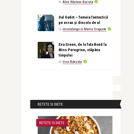
de
Alice Năstase Buciuta
Gal Gadot – femeia fantastică
pe ecran și dincolo de el
de
revistatango.ro Marea Dragoste
Eva Green, de la fata Bond la
Miss Peregrine, stăpâna
timpului
de
Irina Botezatu
RETETE SI DIETE
RETETE SI DIETE