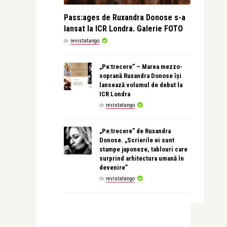
Pass:ages de Ruxandra Donose s-a
lansat la ICR Londra. Galerie FOTO
de
revistatango
„Pe:trecere” – Marea mezzo-
soprană Ruxandra Donose își
lansează volumul de debut la
ICR Londra
de
revistatango
„Pe:trecere” de Ruxandra
Donose. „Scrierile ei sunt
stampe japoneze, tablouri care
surprind arhitectura umană în
devenire”
de
revistatango