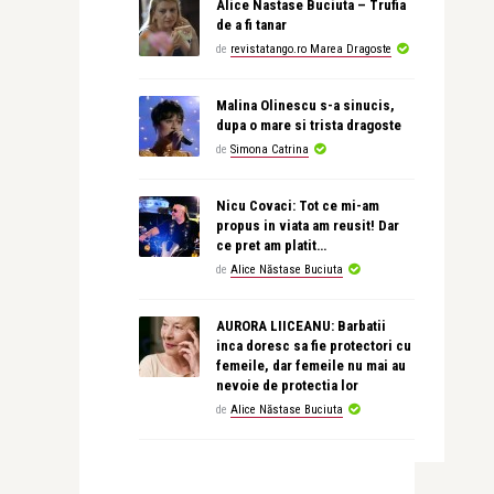
Alice Nastase Buciuta – Trufia
de a fi tanar
de
revistatango.ro Marea Dragoste
Malina Olinescu s-a sinucis,
dupa o mare si trista dragoste
de
Simona Catrina
Nicu Covaci: Tot ce mi-am
propus in viata am reusit! Dar
ce pret am platit…
de
Alice Năstase Buciuta
AURORA LIICEANU: Barbatii
inca doresc sa fie protectori cu
femeile, dar femeile nu mai au
nevoie de protectia lor
de
Alice Năstase Buciuta