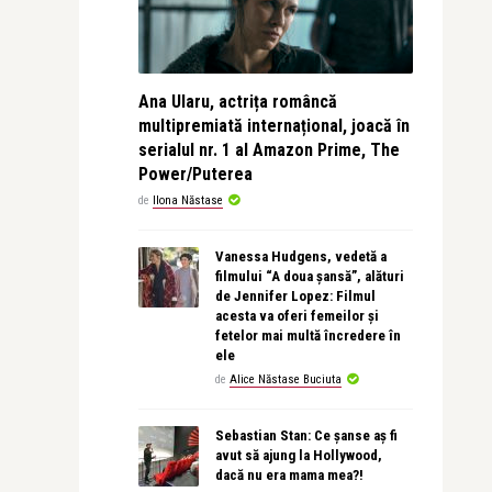
Ana Ularu, actrița româncă
multipremiată internațional, joacă în
serialul nr. 1 al Amazon Prime, The
Power/Puterea
de
Ilona Năstase
Vanessa Hudgens, vedetă a
filmului “A doua șansă”, alături
de Jennifer Lopez: Filmul
acesta va oferi femeilor și
fetelor mai multă încredere în
ele
de
Alice Năstase Buciuta
Sebastian Stan: Ce șanse aș fi
avut să ajung la Hollywood,
dacă nu era mama mea?!