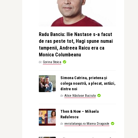
Radu Banciu: Ilie Nastase s-a facut
de ras peste tot, Hagi spune numai
tampenii, Andreea Raicu era ca
Monica Columbeanu
de
Corina Stoica
Simona Catrina, prietena și
colega noastră, a plecat, astăzi,
dintre noi
de
Alice Năstase Buciuta
Then & Now – Mihaela
Radulescu
de
revistatango.ro Marea Dragoste