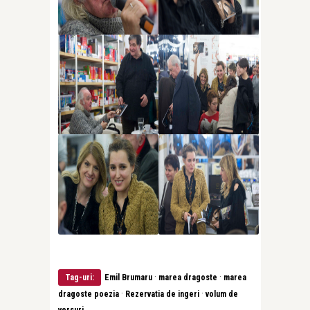
·
·
Tag-uri:
Emil Brumaru
marea dragoste
marea
·
·
dragoste poezia
Rezervatia de ingeri
volum de
versuri