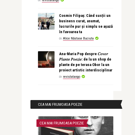
de
revistatango
Cosmin Filipaș: Când susții un
business curat, asumat,
lucrurile pur și simplu se așază
în favoarea ta
de
Alice Năstase Buciuta
Ana-Maria Pop despre 𝐶𝑜𝑣𝑜𝑟
𝑃𝑙𝑎𝑛𝑡𝑒 𝑃𝑜𝑒𝑧𝑖𝑒: de la un shop de
plante de pe terasa Obor la un
proiect artistic interdisciplinar
de
revistatango
CEA MAI FRUMOASA POEZIE
CEA MAI FRUMOASA POEZIE