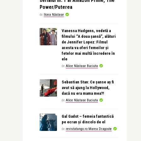
serialul nr. 1 al Amazon Prime, The
Power/Puterea
de
Ilona Năstase
Vanessa Hudgens, vedetă a
filmului “A doua șansă”, alături
de Jennifer Lopez: Filmul
acesta va oferi femeilor și
fetelor mai multă încredere în
ele
de
Alice Năstase Buciuta
Sebastian Stan: Ce șanse aș fi
avut să ajung la Hollywood,
dacă nu era mama mea?!
de
Alice Năstase Buciuta
Gal Gadot – femeia fantastică
pe ecran și dincolo de el
de
revistatango.ro Marea Dragoste