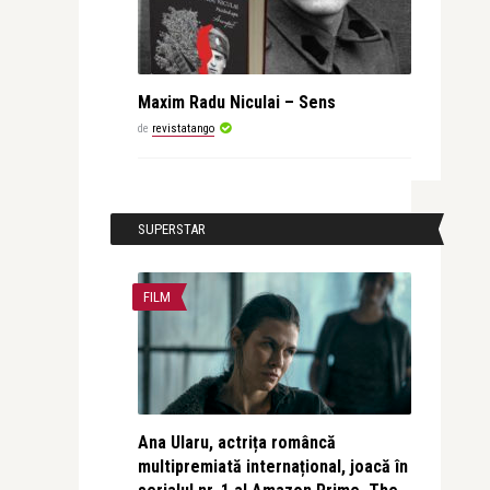
Maxim Radu Niculai – Sens
de
revistatango
SUPERSTAR
FILM
Ana Ularu, actrița româncă
multipremiată internațional, joacă în