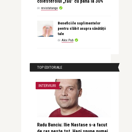
colesterolul „rău” cu până la 30%
de
revistatango
Beneficiile suplimentelor
pentru slăbit asupra sănătății
tale
de
Alex Pub
TOP EDITORIALE
INTERVIURI
Radu Banciu: Ilie Nastase s-a facut
de ras peste tot, Hagi spune numai