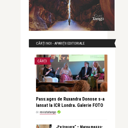
CĂRȚI NOI - APARIȚII EDITORIALE
CĂRȚI
Pass:ages de Ruxandra Donose s-a
lansat la ICR Londra. Galerie FOTO
de
revistatango
„Pe:trecere” – Marea mezzo-