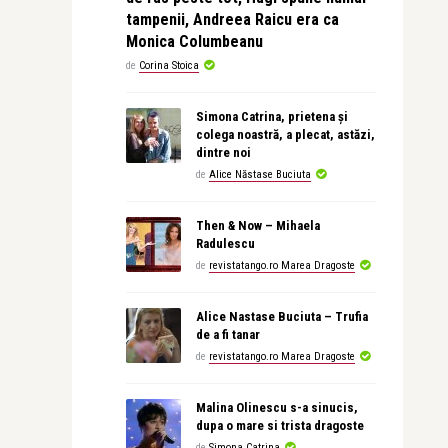
tampenii, Andreea Raicu era ca
Monica Columbeanu
de
Corina Stoica
Simona Catrina, prietena și
colega noastră, a plecat, astăzi,
dintre noi
de
Alice Năstase Buciuta
Then & Now – Mihaela
Radulescu
de
revistatango.ro Marea Dragoste
Alice Nastase Buciuta – Trufia
de a fi tanar
de
revistatango.ro Marea Dragoste
Malina Olinescu s-a sinucis,
dupa o mare si trista dragoste
de
Simona Catrina