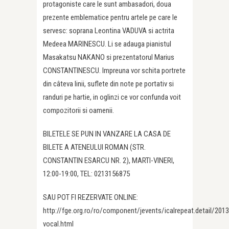
protagoniste care le sunt ambasadori, doua
prezente emblematice pentru artele pe care le
servesc: soprana Leontina VADUVA si actrita
Medeea MARINESCU. Li se adauga pianistul
Masakatsu NAKANO si prezentatorul Marius
CONSTANTINESCU. Impreuna vor schita portrete
din câteva linii, suflete din note pe portativ si
randuri pe hartie, in oglinzi ce vor confunda voit
compozitorii si oamenii.
BILETELE SE PUN IN VANZARE LA CASA DE
BILETE A ATENEULUI ROMAN (STR.
CONSTANTIN ESARCU NR. 2), MARTI-VINERI,
12:00-19:00, TEL: 0213156875
SAU POT FI REZERVATE ONLINE:
http://fge.org.ro/ro/component/jevents/icalrepeat.detai
vocal.html