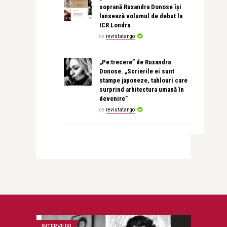
soprană Ruxandra Donose își
lansează volumul de debut la
ICR Londra
de
revistatango
„Pe:trecere” de Ruxandra
Donose. „Scrierile ei sunt
stampe japoneze, tablouri care
surprind arhitectura umană în
devenire”
de
revistatango
INTERVIURI
LIFE