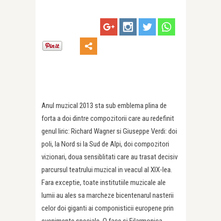
Anul muzical 2013 sta sub emblema plina de
forta a doi dintre compozitorii care au redefinit
genul liric: Richard Wagner si Giuseppe Verdi: doi
poli, la Nord si la Sud de Alpi, doi compozitori
vizionari, doua sensiblitati care au trasat decisiv
parcursul teatrului muzical in veacul al XIX-lea.
Fara exceptie, toate institutiile muzicale ale
lumii au ales sa marcheze bicentenarul nasterii
celor doi giganti ai componisticii europene prin
evenimente speciale. O face si Filarmonica