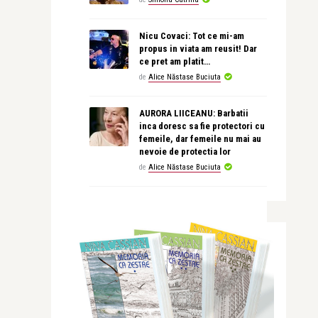
Nicu Covaci: Tot ce mi-am
propus in viata am reusit! Dar
ce pret am platit…
de
Alice Năstase Buciuta
AURORA LIICEANU: Barbatii
inca doresc sa fie protectori cu
femeile, dar femeile nu mai au
nevoie de protectia lor
de
Alice Năstase Buciuta