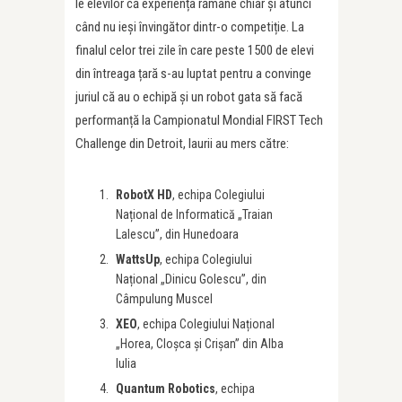
le elevilor că experiența rămâne chiar și atunci
când nu ieși învingător dintr-o competiție. La
finalul celor trei zile în care peste 1500 de elevi
din întreaga țară s-au luptat pentru a convinge
juriul că au o echipă și un robot gata să facă
performanță la Campionatul Mondial FIRST Tech
Challenge din Detroit, laurii au mers către:
RobotX HD
, echipa Colegiului
Național de Informatică „Traian
Lalescu”, din Hunedoara
WattsUp
, echipa Colegiului
Național „Dinicu Golescu”, din
Câmpulung Muscel
XEO
, echipa Colegiului Național
„Horea, Cloșca și Crișan” din Alba
Iulia
Quantum Robotics
, echipa