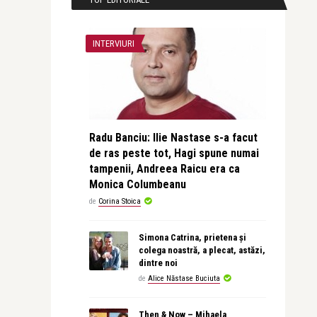
INTERVIURI
Radu Banciu: Ilie Nastase s-a facut
de ras peste tot, Hagi spune numai
tampenii, Andreea Raicu era ca
Monica Columbeanu
de
Corina Stoica
Simona Catrina, prietena și
colega noastră, a plecat, astăzi,
dintre noi
de
Alice Năstase Buciuta
Then & Now – Mihaela