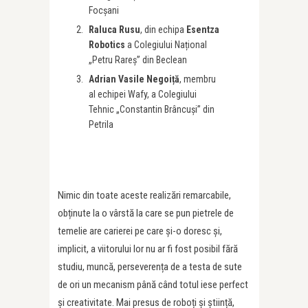
Focșani
Raluca Rusu
, din echipa
Esentza
Robotics
a Colegiului Național
„Petru Rareș” din Beclean
Adrian Vasile Negoiță
, membru
al echipei Wafy, a Colegiului
Tehnic „Constantin Brâncuși” din
Petrila
Nimic din toate aceste realizări remarcabile,
obținute la o vârstă la care se pun pietrele de
temelie are carierei pe care și-o doresc și,
implicit, a viitorului lor nu ar fi fost posibil fără
studiu, muncă, perseverența de a testa de sute
de ori un mecanism până când totul iese perfect
și creativitate. Mai presus de roboți și știință,