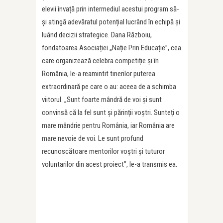
elevii învață prin intermediul acestui program să-
și atingă adevăratul potențial lucrând în echipă și
luând decizii strategice. Dana Războiu,
fondatoarea Asociației „Nație Prin Educație”, cea
care organizează celebra competiție și în
România, le-a reamintit tinerilor puterea
extraordinară pe care o au: aceea de a schimba
viitorul. „Sunt foarte mândră de voi și sunt
convinsă că la fel sunt și părinții voștri. Sunteți o
mare mândrie pentru România, iar România are
mare nevoie de voi. Le sunt profund
recunoscătoare mentorilor voștri și tuturor
voluntarilor din acest proiect”, le-a transmis ea.