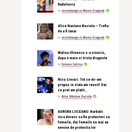
Radulescu
de
revistatango.ro Marea Dragoste
Alice Nastase Buciuta – Trufia
de a fi tanar
de
revistatango.ro Marea Dragoste
Malina Olinescu s-a sinucis,
dupa o mare si trista dragoste
de
Simona Catrina
Nicu Covaci: Tot ce mi-am
propus in viata am reusit! Dar
ce pret am platit…
de
Alice Năstase Buciuta
AURORA LIICEANU: Barbatii
inca doresc sa fie protectori cu
femeile, dar femeile nu mai au
nevoie de protectia lor