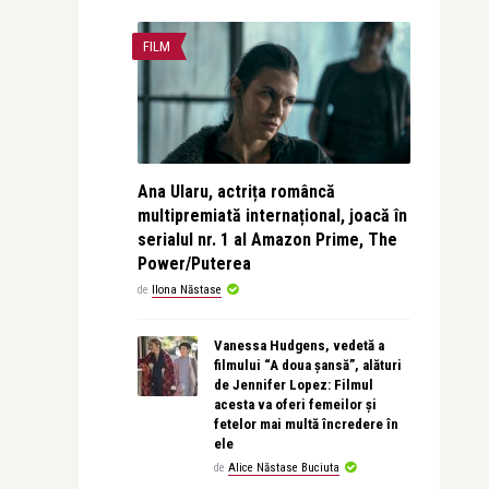
FILM
Ana Ularu, actrița româncă
multipremiată internațional, joacă în
serialul nr. 1 al Amazon Prime, The
Power/Puterea
de
Ilona Năstase
Vanessa Hudgens, vedetă a
filmului “A doua șansă”, alături
de Jennifer Lopez: Filmul
acesta va oferi femeilor și
fetelor mai multă încredere în
ele
de
Alice Năstase Buciuta