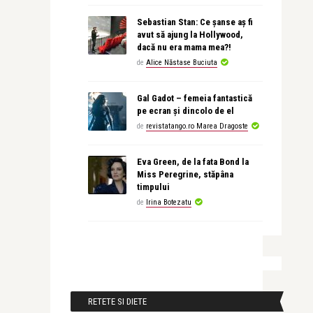
Sebastian Stan: Ce șanse aș fi
avut să ajung la Hollywood,
dacă nu era mama mea?!
de
Alice Năstase Buciuta
Gal Gadot – femeia fantastică
pe ecran și dincolo de el
de
revistatango.ro Marea Dragoste
Eva Green, de la fata Bond la
Miss Peregrine, stăpâna
timpului
de
Irina Botezatu
RETETE SI DIETE