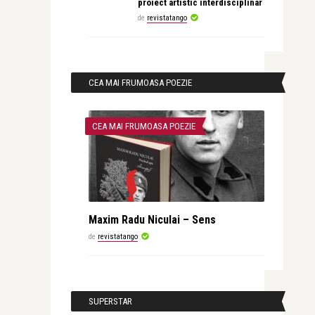
proiect artistic interdisciplinar
de
revistatango
CEA MAI FRUMOASA POEZIE
CEA MAI FRUMOASA POEZIE
Maxim Radu Niculai – Sens
de
revistatango
SUPERSTAR