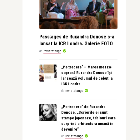
Pass:ages de Ruxandra Donose s-a
lansat la ICR Londra. Galerie FOTO
de
revistatango
„Pe:trecere” – Marea mezzo-
soprană Ruxandra Donose își
lansează volumul de debut la
ICR Londra
de
revistatango
„Pe:trecere” de Ruxandra
Donose. „Scrierile ei sunt
stampe japoneze, tablouri care
surprind arhitectura umană în
devenire”
de
revistatango