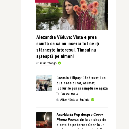
Alexandra Văduva: Viața e prea
scurtă ca să nu încerci tot ce îți
stârnește interesul. Timpul nu
așteaptă pe nimeni
de
revistatango
Cosmin Filipaș: Când susții un
business curat, asumat,
lucrurile pur și simplu se așază
în favoarea ta
de
Alice Năstase Buciuta
Ana-Maria Pop despre 𝐶𝑜𝑣𝑜𝑟
𝑃𝑙𝑎𝑛𝑡𝑒 𝑃𝑜𝑒𝑧𝑖𝑒: de la un shop de
plante de pe terasa Obor la un