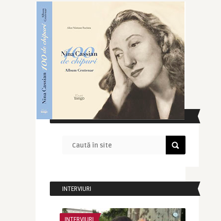
CAUTĂ ÎN SITE
INTERVIURI
INTERVIURI