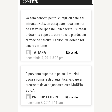
COMENTARII
va admir enorm pentru curajul cu care a-ti
infruntat viata, un curaj care noua tinerilor
de astazi ne lipseste… din pacate… sunte-ti
o doamna superba, care nu si-a pierdut din
farmec pe parcursul anilor… va doresc tot
binele din lume
TATIANA
Răspunde
decembrie 4, 2011 8:38 pm
O prezenta superba in peisajul muzicii
usoare romanesti,o autentica valoare si
creatoare devalori,aceasta este MARINA
VOICA!
PRECUP FLORIN
Răspunde
noiembrie 3, 2011 2:16 am