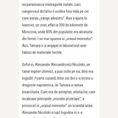
sa paraseasca meleagurile natale, caci
sangerosul dictator ii ucidea fara mila pe cei
care aveau „sange albastru“. Asa a ajuns la
Ivanovo, un oras aflat la 300 de kilometri de
Moscova, unde 85% din populatie era alcatuita
din femei. I se mai spunea si „orasul mireselor“.
Aici, Tamara s-a angajat in laboratorul unei
fabrici de materiale textile.
Seful ei, Alexander Alexandrovici Nicolski, un
tanar inginer chimist, a pus ochii pe ea, desi era
logodit. Foarte curand, intre cei doi s-a incins o
dragoste naprasnica, iar Tamara a ramas
insarcinata. Cum era de asteptat, relatia lor, care
incalcase principiile „moralei proletare“, a
provocat in „orasul mireselor“ un scandal urias.
Alexander Nicolski a rupt logodna si s-a