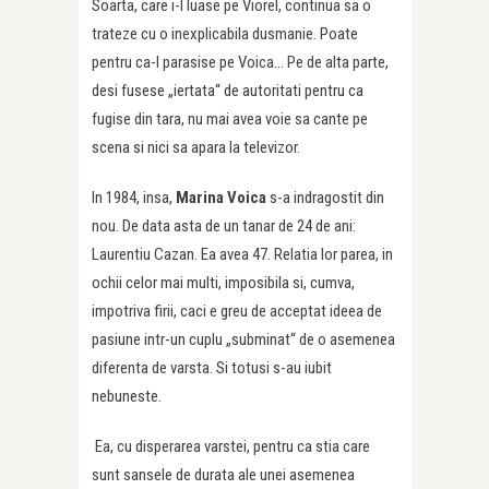
Soarta, care i-l luase pe Viorel, continua sa o
trateze cu o inexplicabila dusmanie. Poate
pentru ca-l parasise pe Voica… Pe de alta parte,
desi fusese „iertata“ de autoritati pentru ca
fugise din tara, nu mai avea voie sa cante pe
scena si nici sa apara la televizor.
In 1984, insa,
Marina Voica
s-a indragostit din
nou. De data asta de un tanar de 24 de ani:
Laurentiu Cazan. Ea avea 47. Relatia lor parea, in
ochii celor mai multi, imposibila si, cumva,
impotriva firii, caci e greu de acceptat ideea de
pasiune intr-un cuplu „subminat“ de o asemenea
diferenta de varsta. Si totusi s-au iubit
nebuneste.
Ea, cu disperarea varstei, pentru ca stia care
sunt sansele de durata ale unei asemenea