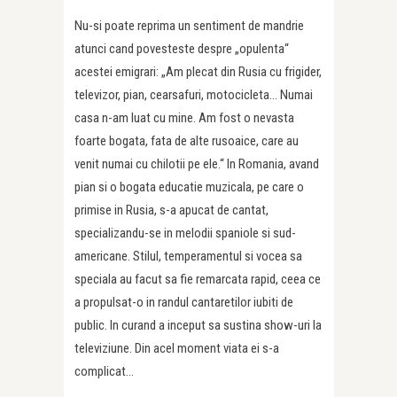
Nu-si poate reprima un sentiment de mandrie
atunci cand povesteste despre „opulenta“
acestei emigrari: „Am plecat din Rusia cu frigider,
televizor, pian, cearsafuri, motocicleta… Numai
casa n-am luat cu mine. Am fost o nevasta
foarte bogata, fata de alte rusoaice, care au
venit numai cu chilotii pe ele.“ In Romania, avand
pian si o bogata educatie muzicala, pe care o
primise in Rusia, s-a apucat de cantat,
specializandu-se in melodii spaniole si sud-
americane. Stilul, temperamentul si vocea sa
speciala au facut sa fie remarcata rapid, ceea ce
a propulsat-o in randul cantaretilor iubiti de
public. In curand a inceput sa sustina show-uri la
televiziune. Din acel moment viata ei s-a
complicat…