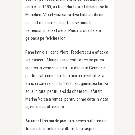
dinti si, in 1980, au fugit din tara, stabilindu-se la
Munchen. Viorel voia sa-si deschida acolo un
cabinet medical si chiar facuse primele
demersuri in acest sens. Parca si soarta era
geloasa pe fericirea lor.
Pana intr-o zi, cand Viorel Teodorescu a aflat ca
are cancer… Marina a incercat tot ce se putea
incerca la vremea aceea, l-a dus si in Germania
pentru tratament, dar fara nici un rezultat. S-a
stins in cateva luni. In 1981, la rugamintea lui, l-a
adus in tara, pentru a-si da obstescul sfarsit…
Marina Voica a ramas, pentru prima data in viata
ei, cu adevarat singura.
Au urmat trei ani de pustiu si deriva sufleteasca.
Trei ani de intrebari revoltate, fara raspuns.