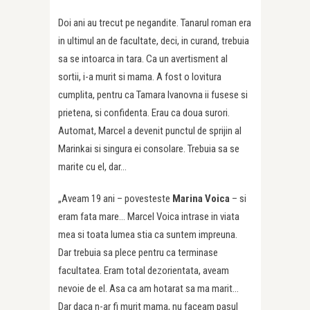
Doi ani au trecut pe negandite. Tanarul roman era
in ultimul an de facultate, deci, in curand, trebuia
sa se intoarca in tara. Ca un avertisment al
sortii, i-a murit si mama. A fost o lovitura
cumplita, pentru ca Tamara Ivanovna ii fusese si
prietena, si confidenta. Erau ca doua surori.
Automat, Marcel a devenit punctul de sprijin al
Marinkai si singura ei consolare. Trebuia sa se
marite cu el, dar…
„Aveam 19 ani – povesteste
Marina Voica
– si
eram fata mare… Marcel Voica intrase in viata
mea si toata lumea stia ca suntem impreuna.
Dar trebuia sa plece pentru ca terminase
facultatea. Eram total dezorientata, aveam
nevoie de el. Asa ca am hotarat sa ma marit…
Dar daca n-ar fi murit mama, nu faceam pasul