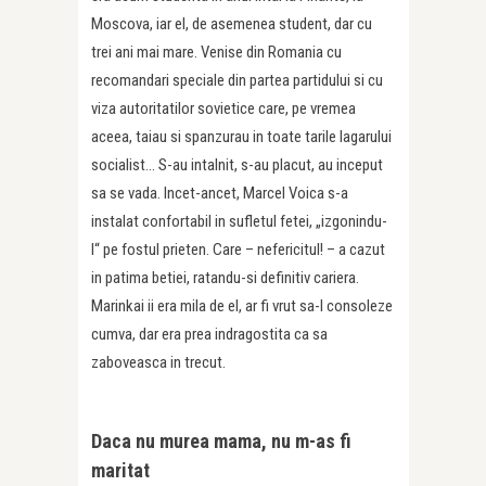
Moscova, iar el, de asemenea student, dar cu
trei ani mai mare. Venise din Romania cu
recomandari speciale din partea partidului si cu
viza autoritatilor sovietice care, pe vremea
aceea, taiau si spanzurau in toate tarile lagarului
socialist… S-au intalnit, s-au placut, au inceput
sa se vada. Incet-ancet, Marcel Voica s-a
instalat confortabil in sufletul fetei, „izgonindu-
l“ pe fostul prieten. Care – nefericitul! – a cazut
in patima betiei, ratandu-si definitiv cariera.
Marinkai ii era mila de el, ar fi vrut sa-l consoleze
cumva, dar era prea indragostita ca sa
zaboveasca in trecut.
Daca nu murea mama, nu m-as fi
maritat