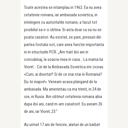
Toate acestea se intamplau in 1962. Ea nu avea
cetatenie romana, iar ambasada sovietica, in
intelegere cu autoritatile romane, a facut tot
posibilul sa n-o obtina. Si asta doar ca sa nu se
poata casatori. Au existat, se pare, presiuni din
partea fostului sot, care avea functie importanta
in in structurile PCR. „Am trait doi ani in
concubinaj, la soacra-mea in casa… La mama lui
Viorel… Cei de la Ambasada Sovietica imi ziceau:
«Cum, ai divortat? Si de ce mai stai in Romania?
Du-te inapoi!». Veneam acasa plangand de la
ambasada. Ma amenintau ca ma trimit, in 24 de
ore, in Rusia. Am obtinut cetatenia romana abia
dupa doi ani, cand m-am casatorit. Eu aveam 26
de ani, iar Viorel, 23.“
Au urmat 17 ani de fericire, alaturi de un barbat