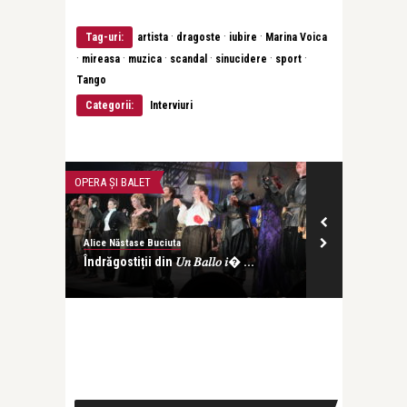
·
·
·
Tag-uri:
artista
dragoste
iubire
Marina Voica
·
·
·
·
·
·
mireasa
muzica
scandal
sinucidere
sport
Tango
Categorii:
Interviuri
OPERA ȘI BALET
CĂRȚI
Alice Năstase Buciuta
revistatango
ăptămâni
Îndrăgostiții din 𝑈𝑛 𝐵𝑎𝑙𝑙𝑜 𝑖� ...
Pass:ages de
lansat la ICR 