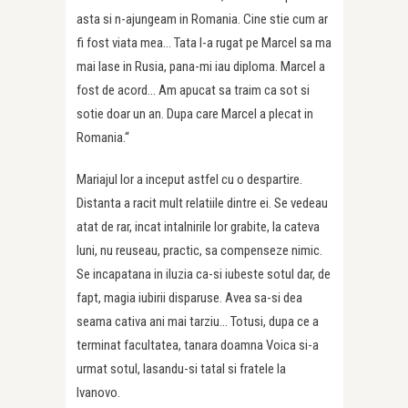
asta si n-ajungeam in Romania. Cine stie cum ar
fi fost viata mea… Tata l-a rugat pe Marcel sa ma
mai lase in Rusia, pana-mi iau diploma. Marcel a
fost de acord… Am apucat sa traim ca sot si
sotie doar un an. Dupa care Marcel a plecat in
Romania.“
Mariajul lor a inceput astfel cu o despartire.
Distanta a racit mult relatiile dintre ei. Se vedeau
atat de rar, incat intalnirile lor grabite, la cateva
luni, nu reuseau, practic, sa compenseze nimic.
Se incapatana in iluzia ca-si iubeste sotul dar, de
fapt, magia iubirii disparuse. Avea sa-si dea
seama cativa ani mai tarziu… Totusi, dupa ce a
terminat facultatea, tanara doamna Voica si-a
urmat sotul, lasandu-si tatal si fratele la
Ivanovo.