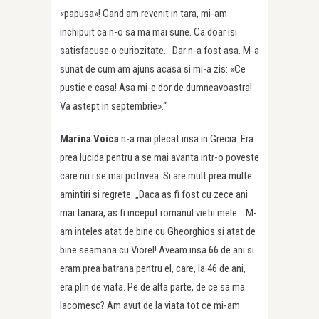
«papusa»! Cand am revenit in tara, mi-am
inchipuit ca n-o sa ma mai sune. Ca doar isi
satisfacuse o curiozitate… Dar n-a fost asa. M-a
sunat de cum am ajuns acasa si mi-a zis: «Ce
pustie e casa! Asa mi-e dor de dumneavoastra!
Va astept in septembrie».“
Marina Voica
n-a mai plecat insa in Grecia. Era
prea lucida pentru a se mai avanta intr-o poveste
care nu i se mai potrivea. Si are mult prea multe
amintiri si regrete: „Daca as fi fost cu zece ani
mai tanara, as fi inceput romanul vietii mele… M-
am inteles atat de bine cu Gheorghios si atat de
bine seamana cu Viorel! Aveam insa 66 de ani si
eram prea batrana pentru el, care, la 46 de ani,
era plin de viata. Pe de alta parte, de ce sa ma
lacomesc? Am avut de la viata tot ce mi-am