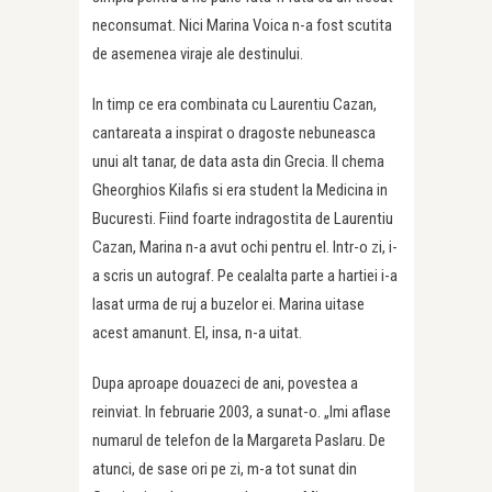
neconsumat. Nici Marina Voica n-a fost scutita
de asemenea viraje ale destinului.
In timp ce era combinata cu Laurentiu Cazan,
cantareata a inspirat o dragoste nebuneasca
unui alt tanar, de data asta din Grecia. Il chema
Gheorghios Kilafis si era student la Medicina in
Bucuresti. Fiind foarte indragostita de Laurentiu
Cazan, Marina n-a avut ochi pentru el. Intr-o zi, i-
a scris un autograf. Pe cealalta parte a hartiei i-a
lasat urma de ruj a buzelor ei. Marina uitase
acest amanunt. El, insa, n-a uitat.
Dupa aproape douazeci de ani, povestea a
reinviat. In februarie 2003, a sunat-o. „Imi aflase
numarul de telefon de la Margareta Paslaru. De
atunci, de sase ori pe zi, m-a tot sunat din