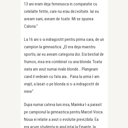
13 ani eram deja femeiusca in comparatie cu
celelalte fetite, care nu erau dezvoltate. Iar eu
aveam sani, aveam de toate. Mi se spunea
Caloria.“
La 16 ani s-a indragostit pentru prima oara, de un
campion la gimnastica: „El era deja maestru
sportiv, iar eu aveam categoria doi. Era bestial de
frumos, insa era combinat cu una blonda. Toata
viata am avut numai rivale blonde… Plangeam
cand il vedeam cu fata aia… Pana la urma l-am
vrajit, a lasat-o pe blonda si s-a indragostit de
mine“.
Dupa numai cateva luni insa, Marinka l-a parasit
pe campionul la gimnastica pentru Marcel Voica.
Noua ei relatie a avut o evolutie previzibila. Ea
era acum studenta in anul intai la Finante, la