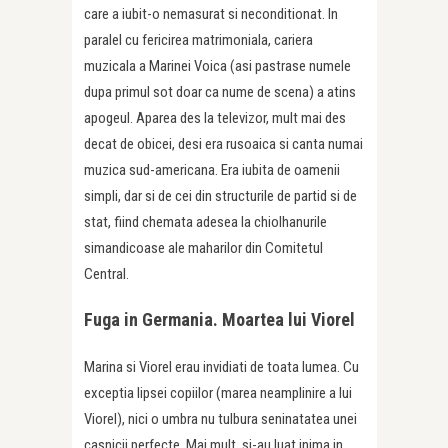
care a iubit-o nemasurat si neconditionat. In
paralel cu fericirea matrimoniala, cariera
muzicala a Marinei Voica (asi pastrase numele
dupa primul sot doar ca nume de scena) a atins
apogeul. Aparea des la televizor, mult mai des
decat de obicei, desi era rusoaica si canta numai
muzica sud-americana. Era iubita de oamenii
simpli, dar si de cei din structurile de partid si de
stat, fiind chemata adesea la chiolhanurile
simandicoase ale maharilor din Comitetul
Central.
Fuga in Germania. Moartea lui Viorel
Marina si Viorel erau invidiati de toata lumea. Cu
exceptia lipsei copiilor (marea neamplinire a lui
Viorel), nici o umbra nu tulbura seninatatea unei
casnicii perfecte. Mai mult, si-au luat inima in