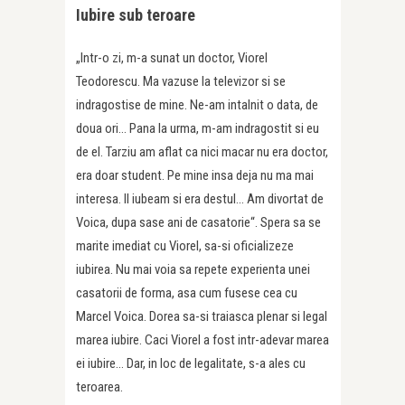
Iubire sub teroare
„Intr-o zi, m-a sunat un doctor, Viorel
Teodorescu. Ma vazuse la televizor si se
indragostise de mine. Ne-am intalnit o data, de
doua ori… Pana la urma, m-am indragostit si eu
de el. Tarziu am aflat ca nici macar nu era doctor,
era doar student. Pe mine insa deja nu ma mai
interesa. Il iubeam si era destul… Am divortat de
Voica, dupa sase ani de casatorie“. Spera sa se
marite imediat cu Viorel, sa-si oficializeze
iubirea. Nu mai voia sa repete experienta unei
casatorii de forma, asa cum fusese cea cu
Marcel Voica. Dorea sa-si traiasca plenar si legal
marea iubire. Caci Viorel a fost intr-adevar marea
ei iubire… Dar, in loc de legalitate, s-a ales cu
teroarea.