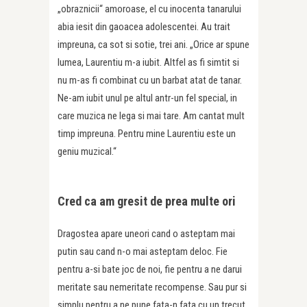
„obraznicii“ amoroase, el cu inocenta tanarului
abia iesit din gaoacea adolescentei. Au trait
impreuna, ca sot si sotie, trei ani. „Orice ar spune
lumea, Laurentiu m-a iubit. Altfel as fi simtit si
nu m-as fi combinat cu un barbat atat de tanar.
Ne-am iubit unul pe altul antr-un fel special, in
care muzica ne lega si mai tare. Am cantat mult
timp impreuna. Pentru mine Laurentiu este un
geniu muzical.“
Cred ca am gresit de prea multe ori
Dragostea apare uneori cand o asteptam mai
putin sau cand n-o mai asteptam deloc. Fie
pentru a-si bate joc de noi, fie pentru a ne darui
meritate sau nemeritate recompense. Sau pur si
simplu pentru a ne pune fata-n fata cu un trecut