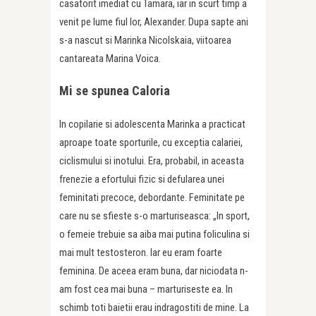
casatorit imediat cu Tamara, iar in scurt timp a
venit pe lume fiul lor, Alexander. Dupa sapte ani
s-a nascut si Marinka Nicolskaia, viitoarea
cantareata Marina Voica.
Mi se spunea Caloria
In copilarie si adolescenta Marinka a practicat
aproape toate sporturile, cu exceptia calariei,
ciclismului si inotului. Era, probabil, in aceasta
frenezie a efortului fizic si defularea unei
feminitati precoce, debordante. Feminitate pe
care nu se sfieste s-o marturiseasca: „In sport,
o femeie trebuie sa aiba mai putina foliculina si
mai mult testosteron. Iar eu eram foarte
feminina. De aceea eram buna, dar niciodata n-
am fost cea mai buna – marturiseste ea. In
schimb toti baietii erau indragostiti de mine. La